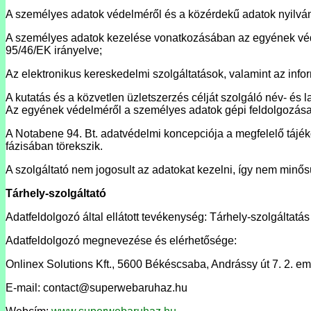
A személyes adatok védelméről és a közérdekű adatok nyilváno
A személyes adatok kezelése vonatkozásában az egyének véde
95/46/EK irányelve;
Az elektronikus kereskedelmi szolgáltatások, valamint az info
A kutatás és a közvetlen üzletszerzés célját szolgáló név- és 
Az egyének védelméről a személyes adatok gépi feldolgozása s
A Notabene 94. Bt. adatvédelmi koncepciója a megfelelő táj
fázisában törekszik.
A szolgáltató nem jogosult az adatokat kezelni, így nem minős
Tárhely-szolgáltató
Adatfeldolgozó által ellátott tevékenység: Tárhely-szolgáltatás
Adatfeldolgozó megnevezése és elérhetősége:
Onlinex Solutions Kft., 5600 Békéscsaba, Andrássy út 7. 2. em.
E-mail: contact@superwebaruhaz.hu