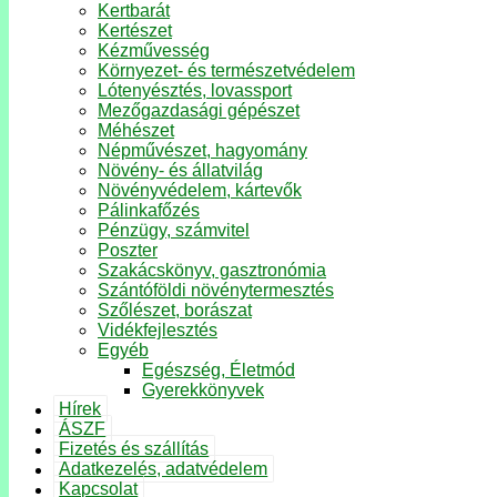
Kertbarát
Kertészet
Kézművesség
Környezet- és természetvédelem
Lótenyésztés, lovassport
Mezőgazdasági gépészet
Méhészet
Népművészet, hagyomány
Növény- és állatvilág
Növényvédelem, kártevők
Pálinkafőzés
Pénzügy, számvitel
Poszter
Szakácskönyv, gasztronómia
Szántóföldi növénytermesztés
Szőlészet, borászat
Vidékfejlesztés
Egyéb
Egészség, Életmód
Gyerekkönyvek
Hírek
ÁSZF
Fizetés és szállítás
Adatkezelés, adatvédelem
Kapcsolat