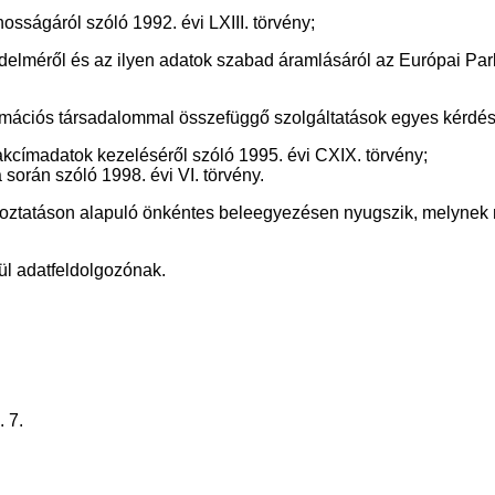
sságáról szóló 1992. évi LXIII. törvény;
lméről és az ilyen adatok szabad áramlásáról az Európai Parl
rmációs társadalommal összefüggő szolgáltatások egyes kérdései
lakcímadatok kezeléséről szóló 1995. évi CXIX. törvény;
orán szóló 1998. évi VI. törvény.
ékoztatáson alapuló önkéntes beleegyezésen nyugszik, melynek
ül adatfeldolgozónak.
 7.