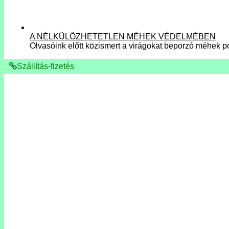
A NÉLKÜLÖZHETETLEN MÉHEK VÉDELMÉBEN
Olvasóink előtt közismert a virágokat beporzó méhek p
Szállítás-fizetés