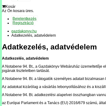
Kosár
Az Ön kosara üres.
Bejelentkezés
Regisztráció
gazdakonyv.hu
Adatkezelés, adatvédelem
Adatkezelés, adatvédelem
Adatkezelés, adatvédelem
A Notabene 94. Bt., a Gazdakönyv Webáruház üzemeltetője elk
jogának tiszteletben tartását.
A Notabene 94. Bt. a látogatók személyes adatait bizalmasan k
Az adatokat kizárólag a vásárlás lebonyolításához és a kiszáll
A Notabene 94. Bt. adatkezelési alapelvei összhangban vanna
az Európai Parlament és a Tanács (EU) 2016/679 számú, álta