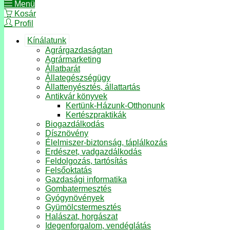
Menü
Kosár
Profil
Kínálatunk
Agrárgazdaságtan
Agrármarketing
Állatbarát
Állategészségügy
Állattenyésztés, állattartás
Antikvár könyvek
Kertünk-Házunk-Otthonunk
Kertészpraktikák
Biogazdálkodás
Dísznövény
Élelmiszer-biztonság, táplálkozás
Erdészet, vadgazdálkodás
Feldolgozás, tartósítás
Felsőoktatás
Gazdasági informatika
Gombatermesztés
Gyógynövények
Gyümölcstermesztés
Halászat, horgászat
Idegenforgalom, vendéglátás