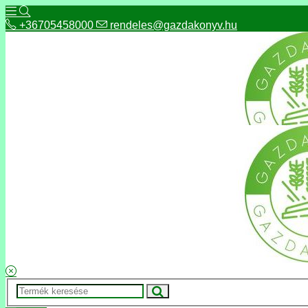
+36705458000
rendeles@gazdakonyv.hu
+36705458000
rendeles@gazdakonyv.hu
Hírek
ÁSZF
Fizetés és szállítás
Adatkezelés, adatvédelem
Kapcsolat