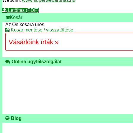
Webcím:
www.superwebaruhaz.hu
Letöltés (PDF)
Kosár
Az Ön kosara üres.
Kosár mentése / visszatöltése
Vásárlóink írták »
Online ügyfélszolgálat
Blog