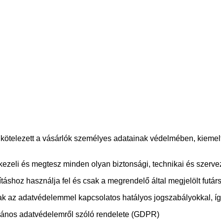
ötelezett a vásárlók személyes adatainak védelmében, kiemelte
ezeli és megtesz minden olyan biztonsági, technikai és szervez
ításhoz használja fel és csak a megrendelő által megjelölt futárs
k az adatvédelemmel kapcsolatos hatályos jogszabályokkal, íg
lános adatvédelemről szóló rendelete (GDPR)