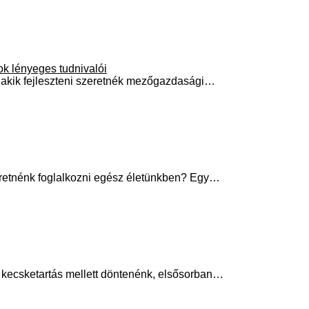
ok lényeges tudnivalói
 akik fejleszteni szeretnék mezőgazdasági…
eretnénk foglalkozni egész életünkben? Egy…
 a kecsketartás mellett döntenénk, elsősorban…