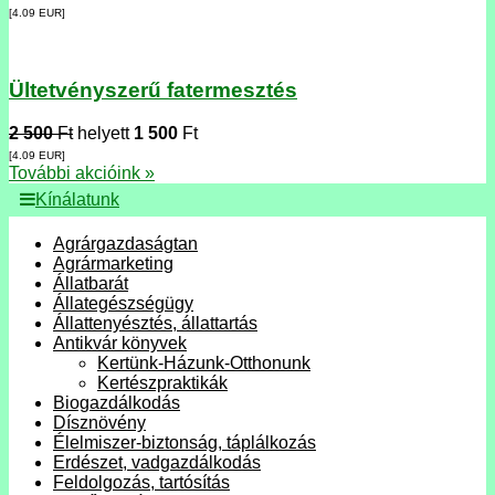
[4.09
EUR
]
Ültetvényszerű fatermesztés
2 500
Ft
helyett
1 500
Ft
[4.09
EUR
]
További akcióink »
Kínálatunk
Agrárgazdaságtan
Agrármarketing
Állatbarát
Állategészségügy
Állattenyésztés, állattartás
Antikvár könyvek
Kertünk-Házunk-Otthonunk
Kertészpraktikák
Biogazdálkodás
Dísznövény
Élelmiszer-biztonság, táplálkozás
Erdészet, vadgazdálkodás
Feldolgozás, tartósítás