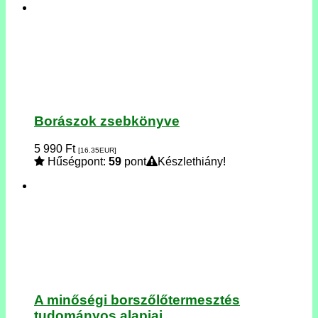
Borászok zsebkönyve
5 990
Ft
[16.35
EUR
]
Hűségpont:
59
pont
Készlethiány!
A minőségi borszőlőtermesztés
tudományos alapjai