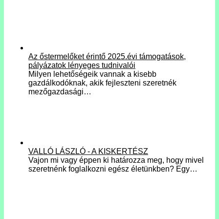
Az őstermelőket érintő 2025.évi támogatások,
pályázatok lényeges tudnivalói
Milyen lehetőségeik vannak a kisebb
gazdálkodóknak, akik fejleszteni szeretnék
mezőgazdasági…
VALLÓ LÁSZLÓ - A KISKERTÉSZ
Vajon mi vagy éppen ki határozza meg, hogy mivel
szeretnénk foglalkozni egész életünkben? Egy…