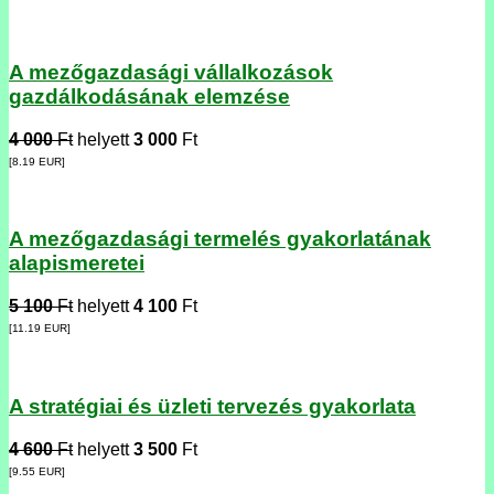
A mezőgazdasági vállalkozások
gazdálkodásának elemzése
4 000
Ft
helyett
3 000
Ft
[8.19
EUR
]
A mezőgazdasági termelés gyakorlatának
alapismeretei
5 100
Ft
helyett
4 100
Ft
[11.19
EUR
]
A stratégiai és üzleti tervezés gyakorlata
4 600
Ft
helyett
3 500
Ft
[9.55
EUR
]