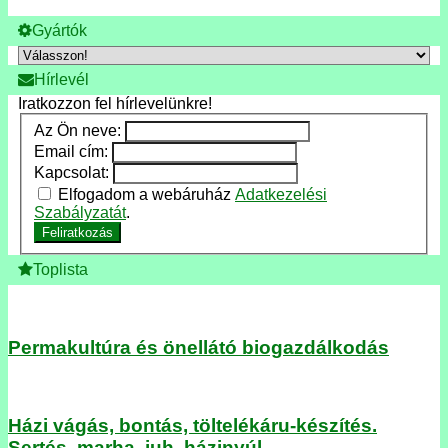
Gyártók
Hírlevél
Iratkozzon fel hírlevelünkre!
Az Ön neve:
Email cím:
Kapcsolat:
Elfogadom a webáruház
Adatkezelési
Szabályzatát
.
Feliratkozás
Toplista
Permakultúra és önellátó biogazdálkodás
Házi vágás, bontás, töltelékáru-készítés.
Sertés, marha, juh, házinyúl