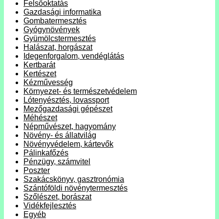
Felsőoktatás
Gazdasági informatika
Gombatermesztés
Gyógynövények
Gyümölcstermesztés
Halászat, horgászat
Idegenforgalom, vendéglátás
Kertbarát
Kertészet
Kézművesség
Környezet- és természetvédelem
Lótenyésztés, lovassport
Mezőgazdasági gépészet
Méhészet
Népművészet, hagyomány
Növény- és állatvilág
Növényvédelem, kártevők
Pálinkafőzés
Pénzügy, számvitel
Poszter
Szakácskönyv, gasztronómia
Szántóföldi növénytermesztés
Szőlészet, borászat
Vidékfejlesztés
Egyéb