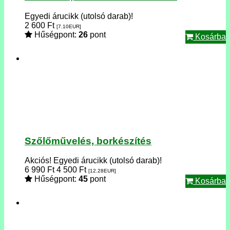
Egyedi árucikk (utolsó darab)!
2 600
Ft
[7.10
EUR
]
Hűségpont:
26
pont
Kosárba
Szőlőművelés, borkészítés
Akciós!
Egyedi árucikk (utolsó darab)!
6 990
Ft
4 500
Ft
[12.28
EUR
]
Hűségpont:
45
pont
Kosárba