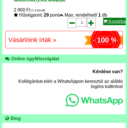
2 900
Ft
[7.91
EUR
]
Hűségpont:
29
pont
Max. rendelhető
1
db
Kosárba
100 %
Vásárlóink írták »
Online ügyfélszolgálat
Kérdése van?
Kollégánkat eléri a WhatsAppon keresztül az alábbi
logóra kattintva!
Blog