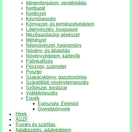
Idegenforgalom, vendéglátás
Kertbarát
Kertészet
Kézművesség
Környezet- és természetvédelem
Lótenyésztés, lovassport
Mezőgazdasági gépészet
Méhészet
Népművészet, hagyomány
Növény- és állatvilág
Növényvédelem, kártevők
Pálinkafőzés
Pénzügy, számvitel
Poszter
Szakácskönyv, gasztronómia
Szántóföldi növénytermesztés
Szőlészet, borászat
Vidékfejlesztés
Egyéb
Egészség, Életmód
Gyerekkönyvek
Hírek
ÁSZF
Fizetés és szállítás
Adatkezelés, adatvédelem