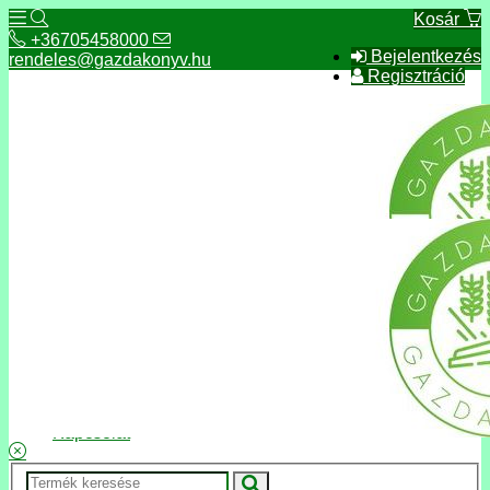
Kosár
+36705458000
Bejelentkezés
rendeles@gazdakonyv.hu
Regisztráció
+36705458000
rendeles@gazdakonyv.hu
Hírek
ÁSZF
Fizetés és szállítás
Adatkezelés, adatvédelem
Kapcsolat