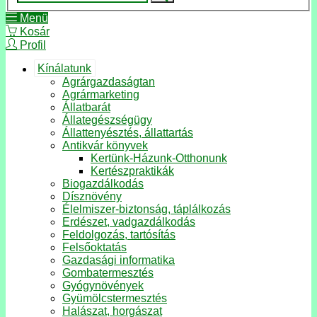
Menü
Kosár
Profil
Kínálatunk
Agrárgazdaságtan
Agrármarketing
Állatbarát
Állategészségügy
Állattenyésztés, állattartás
Antikvár könyvek
Kertünk-Házunk-Otthonunk
Kertészpraktikák
Biogazdálkodás
Dísznövény
Élelmiszer-biztonság, táplálkozás
Erdészet, vadgazdálkodás
Feldolgozás, tartósítás
Felsőoktatás
Gazdasági informatika
Gombatermesztés
Gyógynövények
Gyümölcstermesztés
Halászat, horgászat