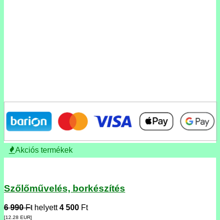
Akciós termékek
Szőlőművelés, borkészítés
6 990
Ft
helyett
4 500
Ft
[12.28
EUR
]