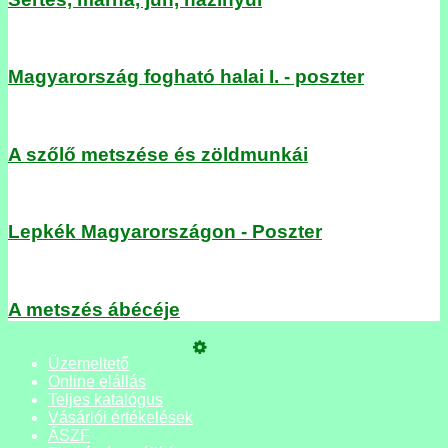
Magyarország fogható halai I. - poszter
A szőlő metszése és zöldmunkái
Lepkék Magyarországon - Poszter
A metszés ábécéje
Üzemeltető
Online elállás
Teljes katalógus
Vásárlói értékelések
ÁSZF