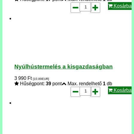
Kosárba
Nyúlhústermelés a kisgazdaságban
3 990
Ft
[10.89
EUR
]
Hűségpont:
39
pont
Max. rendelhető
1
db
Kosárba