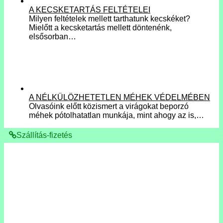
A KECSKETARTÁS FELTÉTELEI
Milyen feltételek mellett tarthatunk kecskéket?
Mielőtt a kecsketartás mellett döntenénk,
elsősorban…
A NÉLKÜLÖZHETETLEN MÉHEK VÉDELMÉBEN
Olvasóink előtt közismert a virágokat beporzó
méhek pótolhatatlan munkája, mint ahogy az is,…
Szállítás-fizetés