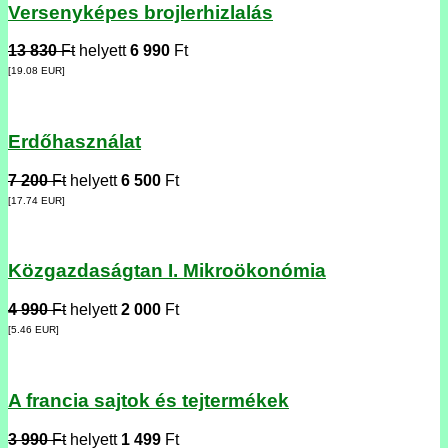
Versenyképes brojlerhizlalás
13 830
Ft
helyett
6 990
Ft
[19.08
EUR
]
Erdőhasználat
7 200
Ft
helyett
6 500
Ft
[17.74
EUR
]
Közgazdaságtan I. Mikroökonómia
4 990
Ft
helyett
2 000
Ft
[5.46
EUR
]
A francia sajtok és tejtermékek
3 990
Ft
helyett
1 499
Ft