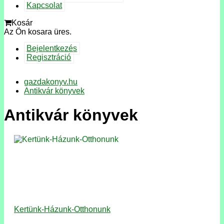
Kapcsolat
Kosár
Az Ön kosara üres.
Bejelentkezés
Regisztráció
gazdakonyv.hu
Antikvár könyvek
Antikvár könyvek
Kertünk-Házunk-Otthonunk