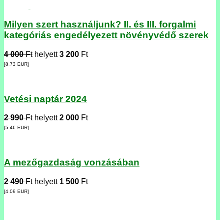
Milyen szert használjunk? II. és III. forgalmi
kategóriás engedélyezett növényvédő szerek
4 000
Ft
helyett
3 200
Ft
[8.73
EUR
]
Vetési naptár 2024
2 990
Ft
helyett
2 000
Ft
[5.46
EUR
]
A mezőgazdaság vonzásában
2 490
Ft
helyett
1 500
Ft
[4.09
EUR
]