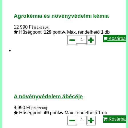
Agrokémia és növényvédelmi kémia
12 990
Ft
[35.45
EUR
]
Hűségpont:
129
pont
Max. rendelhető
1
db
Kosárba
A növényvédelem ábécéje
4 990
Ft
[13.62
EUR
]
Hűségpont:
49
pont
Max. rendelhető
1
db
Kosárba