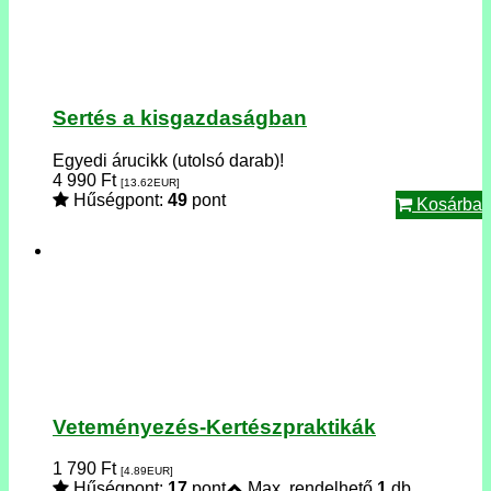
Sertés a kisgazdaságban
Egyedi árucikk (utolsó darab)!
4 990
Ft
[13.62
EUR
]
Hűségpont:
49
pont
Kosárba
Veteményezés-Kertészpraktikák
1 790
Ft
[4.89
EUR
]
Hűségpont:
17
pont
Max. rendelhető
1
db