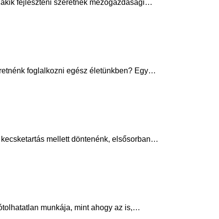
 akik fejleszteni szeretnék mezőgazdasági…
eretnénk foglalkozni egész életünkben? Egy…
 a kecsketartás mellett döntenénk, elsősorban…
ótolhatatlan munkája, mint ahogy az is,…