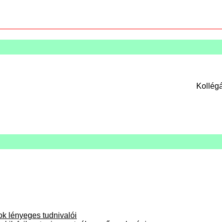
Kollégá
ok lényeges tudnivalói