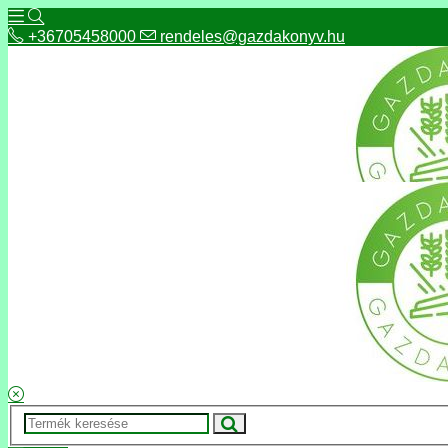
+36705458000
rendeles@gazdakonyv.hu
+36705458000
rendeles@gazdakonyv.hu
Hírek
ÁSZF
Fizetés és szállítás
Adatkezelés, adatvédelem
Kapcsolat