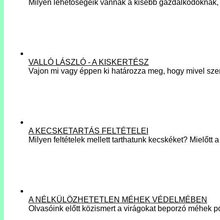
Milyen lehetőségeik vannak a kisebb gazdálkodóknak,
VALLÓ LÁSZLÓ - A KISKERTÉSZ
Vajon mi vagy éppen ki határozza meg, hogy mivel sz
A KECSKETARTÁS FELTÉTELEI
Milyen feltételek mellett tarthatunk kecskéket? Mielőtt
A NÉLKÜLÖZHETETLEN MÉHEK VÉDELMÉBEN
Olvasóink előtt közismert a virágokat beporzó méhek p