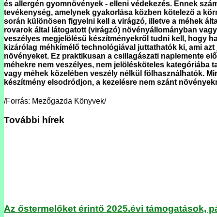
és allergén gyomnövények - elleni védekezés. Ennek számo
tevékenység, amelynek gyakorlása közben kötelező a körn
során különösen figyelni kell a virágzó, illetve a méhek á
rovarok által látogatott (virágzó) növényállományban vag
veszélyes megjelölésű készítményekről tudni kell, hogy ha 
kizárólag méhkímélő technológiával juttathatók ki, ami az
növényeket. Ez praktikusan a csillagászati naplemente előt
méhekre nem veszélyes, nem jelölésköteles kategóriába tar
vagy méhek közelében veszély nélkül fölhasználhatók. Mind
készítmény elsodródjon, a kezelésre nem szánt növényekr
/Forrás: Mezőgazda Könyvek/
További hírek
Az őstermelőket érintő 2025.évi támogatások, p