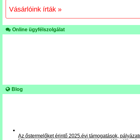
Vásárlóink írták »
Online ügyfélszolgálat
Blog
Az őstermelőket érintő 2025.évi támogatások, pályázat