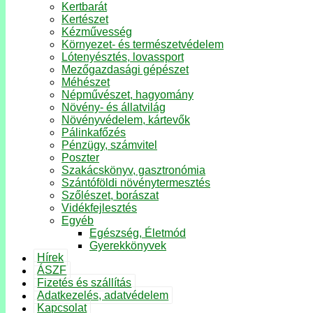
Kertbarát
Kertészet
Kézművesség
Környezet- és természetvédelem
Lótenyésztés, lovassport
Mezőgazdasági gépészet
Méhészet
Népművészet, hagyomány
Növény- és állatvilág
Növényvédelem, kártevők
Pálinkafőzés
Pénzügy, számvitel
Poszter
Szakácskönyv, gasztronómia
Szántóföldi növénytermesztés
Szőlészet, borászat
Vidékfejlesztés
Egyéb
Egészség, Életmód
Gyerekkönyvek
Hírek
ÁSZF
Fizetés és szállítás
Adatkezelés, adatvédelem
Kapcsolat