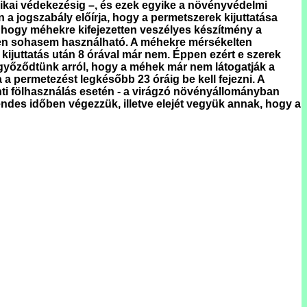
nikai védekezésig –, és ezek egyike a növényvédelmi
 jogszabály előírja, hogy a permetszerek kijuttatása
b, hogy méhekre kifejezetten veszélyes készítmény a
lében sohasem használható. A méhekre mérsékelten
 kijuttatás után 8 órával már nem. Éppen ezért e szerek
eggyőződtünk arról, hogy a méhek már nem látogatják a
 a permetezést legkésőbb 23 óráig be kell fejezni. A
inti fölhasználás esetén - a virágzó növényállományban
ndes időben végezzük, illetve elejét vegyük annak, hogy a