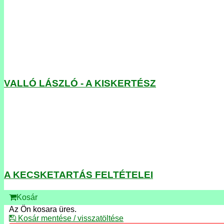
VALLÓ LÁSZLÓ - A KISKERTÉSZ
A KECSKETARTÁS FELTÉTELEI
Kosár
Az Ön kosara üres.
Kosár mentése / visszatöltése