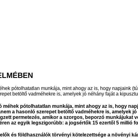
ELMÉBEN
hek pótolhatatlan munkája, mint ahogy az is, hogy napjaink (túl
et betöltő vadméhekre is, amelyek jó néhány faját a kipusztul
ó méhek pótolhatatlan munkája, mint ahogy az is, hogy napja
nem a hasonló szerepet betöltő vadméhekre is, amelyek jó n
égzett permetezés, amikor a szorgos, beporzó munkájukat v
en az egyik legszigorúbb: a jogsértők 15 ezertől 5 millió fo
elők és földhasználók törvényi kötelezettsége a növényi k