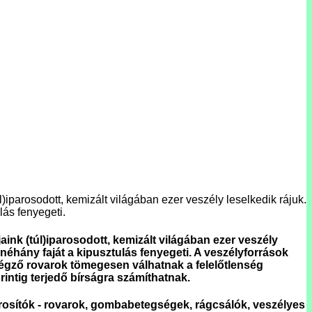
)iparosodott, kemizált világában ezer veszély leselkedik rájuk.
ás fenyegeti.
ink (túl)iparosodott, kemizált világában ezer veszély
éhány faját a kipusztulás fenyegeti. A veszélyforrások
égző rovarok tömegesen válhatnak a felelőtlenség
rintig terjedő bírságra számíthatnak.
árosítók - rovarok, gombabetegségek, rágcsálók, veszélyes