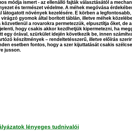
s módja ismert - az ellenálló fajták választásától a mecha
yezet és természet védelme. A méhek megóvása érdekében a
ltal látogatott növények kezelésére. E körben a legfontosab
y virágzó gyomok által borított táblán, illetve méhek köze
közvetlenül a rovarokra permetezzük, elpusztítja őket, de a
t jelenti, hogy csakis akkor kezdhetjük kipermetezni, ha m
t egy órával, szürkület idején következik be, innen számítva
tózó készítmények – rendeltetésszerű, illetve előírás szer
en esetben fontos, hogy a szer kijuttatását csakis szélcse
e jusson.
ályázatok lényeges tudnivalói