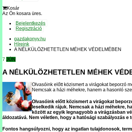
Kosár
Az Ön kosara üres.
Bejelentkezés
Regisztráció
gazdakonyv.hu
Híreink
A NÉLKÜLÖZHETETLEN MÉHEK VÉDELMÉBEN
7
JÚN
A NÉLKÜLÖZHETETLEN MÉHEK VÉD
Olvasóink előtt közismert a virágokat beporzó mé
Nemcsak a házi méhekre, hanem a hasonló szerep
Olvasóink előtt közismert a virágokat beporz
leselkedik rájuk. Nemcsak a házi méhekre, ha
között az egyik legnagyobb a virágzásban v
áldozatává. Nem véletlen, hogy a hatósági szabályozás e tér
Fontos hangsúlyozni, hogy az ingatlan tulajdonosok, term