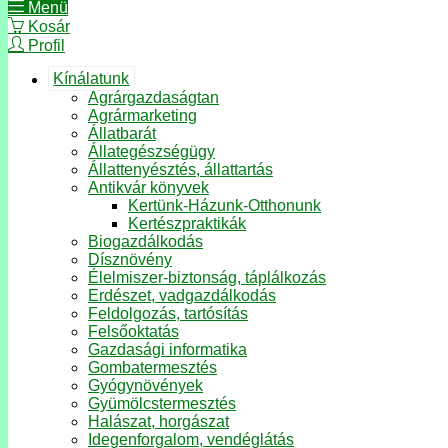
Menü
Kosár
Profil
Kínálatunk
Agrárgazdaságtan
Agrármarketing
Állatbarát
Állategészségügy
Állattenyésztés, állattartás
Antikvár könyvek
Kertünk-Házunk-Otthonunk
Kertészpraktikák
Biogazdálkodás
Dísznövény
Élelmiszer-biztonság, táplálkozás
Erdészet, vadgazdálkodás
Feldolgozás, tartósítás
Felsőoktatás
Gazdasági informatika
Gombatermesztés
Gyógynövények
Gyümölcstermesztés
Halászat, horgászat
Idegenforgalom, vendéglátás