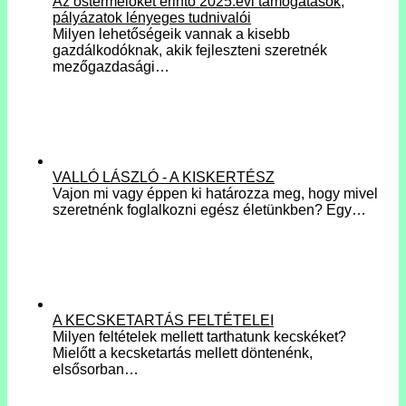
Az őstermelőket érintő 2025.évi támogatások,
pályázatok lényeges tudnivalói
Milyen lehetőségeik vannak a kisebb
gazdálkodóknak, akik fejleszteni szeretnék
mezőgazdasági…
VALLÓ LÁSZLÓ - A KISKERTÉSZ
Vajon mi vagy éppen ki határozza meg, hogy mivel
szeretnénk foglalkozni egész életünkben? Egy…
A KECSKETARTÁS FELTÉTELEI
Milyen feltételek mellett tarthatunk kecskéket?
Mielőtt a kecsketartás mellett döntenénk,
elsősorban…