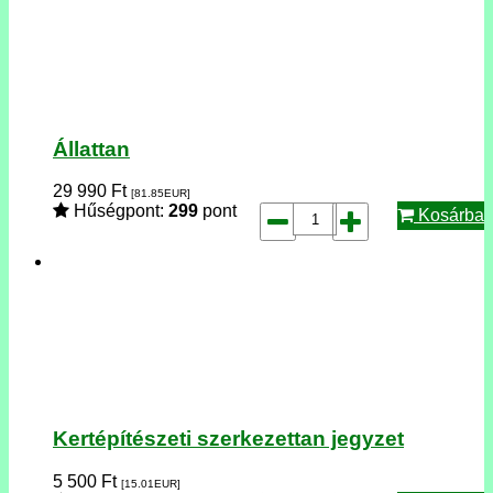
Állattan
29 990
Ft
[81.85
EUR
]
Hűségpont:
299
pont
Kosárba
Kertépítészeti szerkezettan jegyzet
5 500
Ft
[15.01
EUR
]