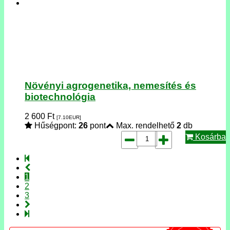
Növényi agrogenetika, nemesítés és
biotechnológia
2 600
Ft
[7.10
EUR
]
Hűségpont:
26
pont
Max. rendelhető
2
db
Kosárba
1
2
3