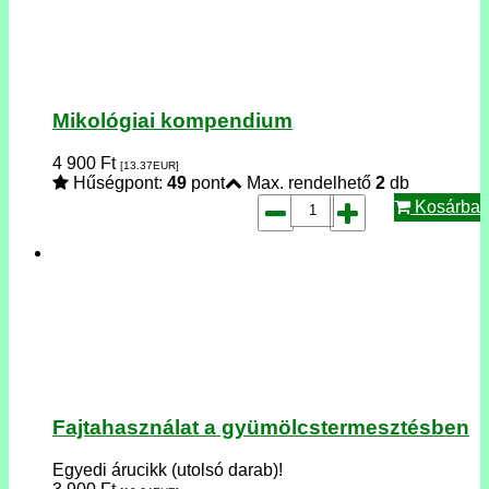
Mikológiai kompendium
4 900
Ft
[13.37
EUR
]
Hűségpont:
49
pont
Max. rendelhető
2
db
Kosárba
Fajtahasználat a gyümölcstermesztésben
Egyedi árucikk (utolsó darab)!