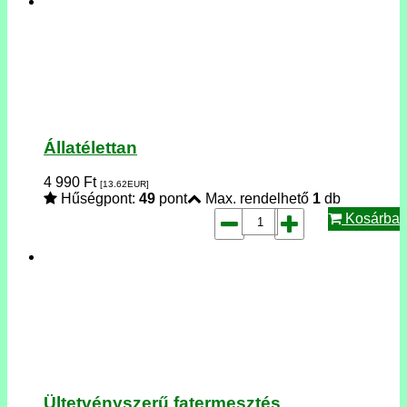
Állatélettan
4 990
Ft
[13.62
EUR
]
Hűségpont:
49
pont
Max. rendelhető
1
db
Kosárba
Ültetvényszerű fatermesztés