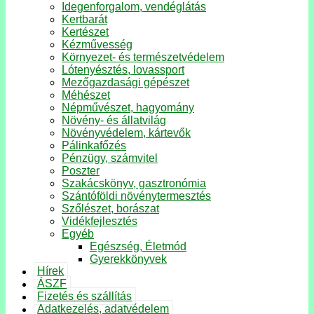
Idegenforgalom, vendéglátás
Kertbarát
Kertészet
Kézművesség
Környezet- és természetvédelem
Lótenyésztés, lovassport
Mezőgazdasági gépészet
Méhészet
Népművészet, hagyomány
Növény- és állatvilág
Növényvédelem, kártevők
Pálinkafőzés
Pénzügy, számvitel
Poszter
Szakácskönyv, gasztronómia
Szántóföldi növénytermesztés
Szőlészet, borászat
Vidékfejlesztés
Egyéb
Egészség, Életmód
Gyerekkönyvek
Hírek
ÁSZF
Fizetés és szállítás
Adatkezelés, adatvédelem