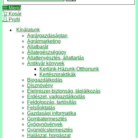
Menü
Kosár
Profil
Kínálatunk
Agrárgazdaságtan
Agrármarketing
Állatbarát
Állategészségügy
Állattenyésztés, állattartás
Antikvár könyvek
Kertünk-Házunk-Otthonunk
Kertészpraktikák
Biogazdálkodás
Dísznövény
Élelmiszer-biztonság, táplálkozás
Erdészet, vadgazdálkodás
Feldolgozás, tartósítás
Felsőoktatás
Gazdasági informatika
Gombatermesztés
Gyógynövények
Gyümölcstermesztés
Halászat, horgászat