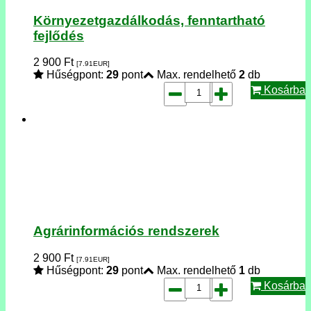
Környezetgazdálkodás, fenntartható
fejlődés
2 900
Ft
[7.91
EUR
]
Hűségpont:
29
pont
Max. rendelhető
2
db
Kosárba
Agrárinformációs rendszerek
2 900
Ft
[7.91
EUR
]
Hűségpont:
29
pont
Max. rendelhető
1
db
Kosárba