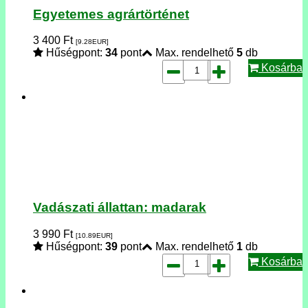
Egyetemes agrártörténet
3 400
Ft
[9.28
EUR
]
Hűségpont:
34
pont
Max. rendelhető
5
db
Kosárba
Vadászati állattan: madarak
3 990
Ft
[10.89
EUR
]
Hűségpont:
39
pont
Max. rendelhető
1
db
Kosárba