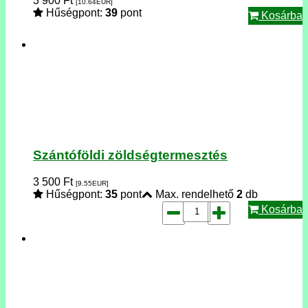
3 900
Ft
[10.64
EUR
]
Hűségpont:
39
pont
Kosárba
Szántóföldi zöldségtermesztés
3 500
Ft
[9.55
EUR
]
Hűségpont:
35
pont
Max. rendelhető
2
db
Kosárba