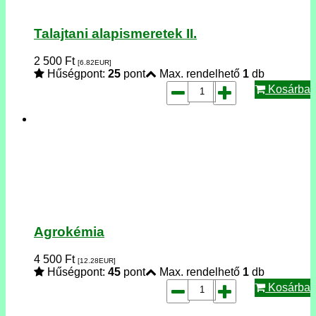
Talajtani alapismeretek II.
2 500
Ft
[6.82
EUR
]
Hűségpont:
25
pont
Max. rendelhető
1
db
Kosárba
Agrokémia
4 500
Ft
[12.28
EUR
]
Hűségpont:
45
pont
Max. rendelhető
1
db
Kosárba