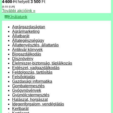
4 600
Ft
helyett
3 500
Ft
[9.55
EUR
]
További akcióink »
Kínálatunk
Agrárgazdaságtan
Agrármarketing
Állatbarát
Állategészségügy
Állattenyésztés, állattartás
Antikvár könyvek
Biogazdálkodás
Dísznövény
Élelmiszer-biztonság, táplálkozás
Erdészet, vadgazdálkodás
Feldolgozás, tartósítás
Felsőoktatás
Gazdasági informatika
Gombatermesztés
Gyógynövények
Gyümölcstermesztés
Halászat, horgászat
Idegenforgalom, vendéglátás
Kertbarát