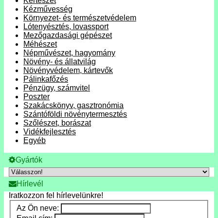
Kertészet
Kézművesség
Környezet- és természetvédelem
Lótenyésztés, lovassport
Mezőgazdasági gépészet
Méhészet
Népművészet, hagyomány
Növény- és állatvilág
Növényvédelem, kártevők
Pálinkafőzés
Pénzügy, számvitel
Poszter
Szakácskönyv, gasztronómia
Szántóföldi növénytermesztés
Szőlészet, borászat
Vidékfejlesztés
Egyéb
Gyártók
Hírlevél
Iratkozzon fel hírlevelünkre!
Az Ön neve: