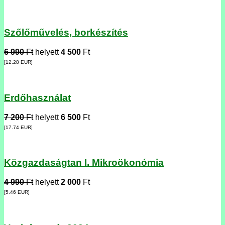
Szőlőművelés, borkészítés
6 990
Ft
helyett
4 500
Ft
[12.28
EUR
]
Erdőhasználat
7 200
Ft
helyett
6 500
Ft
[17.74
EUR
]
Közgazdaságtan I. Mikroökonómia
4 990
Ft
helyett
2 000
Ft
[5.46
EUR
]