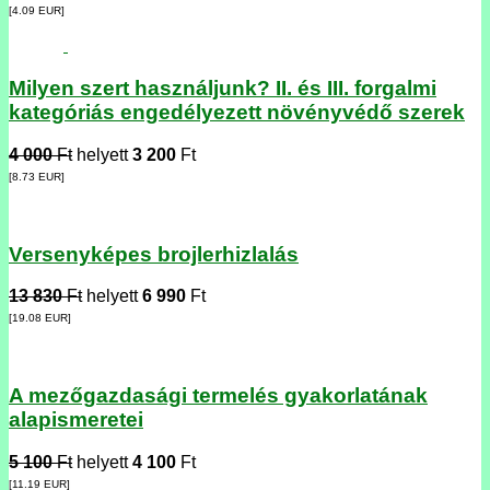
[4.09
EUR
]
Milyen szert használjunk? II. és III. forgalmi
kategóriás engedélyezett növényvédő szerek
4 000
Ft
helyett
3 200
Ft
[8.73
EUR
]
Versenyképes brojlerhizlalás
13 830
Ft
helyett
6 990
Ft
[19.08
EUR
]
A mezőgazdasági termelés gyakorlatának
alapismeretei
5 100
Ft
helyett
4 100
Ft
[11.19
EUR
]