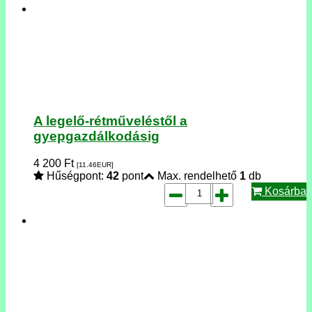
A legelő-rétműveléstől a
gyepgazdálkodásig
4 200
Ft
[11.46
EUR
]
Hűségpont:
42
pont
Max. rendelhető
1
db
Kosárba