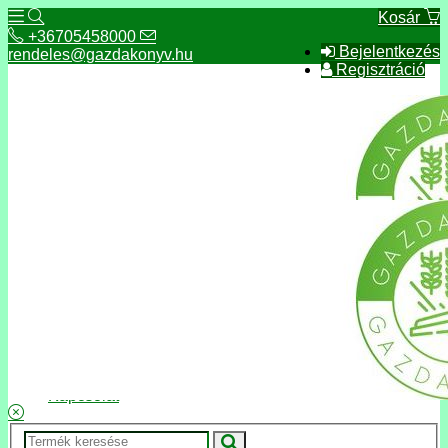
Kosár
+36705458000
Bejelentkezés
rendeles@gazdakonyv.hu
Regisztráció
+36705458000
rendeles@gazdakonyv.hu
Hírek
ÁSZF
Fizetés és szállítás
Adatkezelés, adatvédelem
Kapcsolat