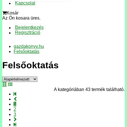
Kapcsolat
Kosár
Az Ön kosara üres.
Bejelentkezés
Regisztráció
gazdakonyv.hu
Felsőoktatás
Felsőoktatás
A kategóriában 43 termék található.
1
2
3