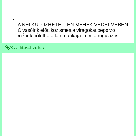
A NÉLKÜLÖZHETETLEN MÉHEK VÉDELMÉBEN
Olvasóink előtt közismert a virágokat beporzó
méhek pótolhatatlan munkája, mint ahogy az is,…
Szállítás-fizetés