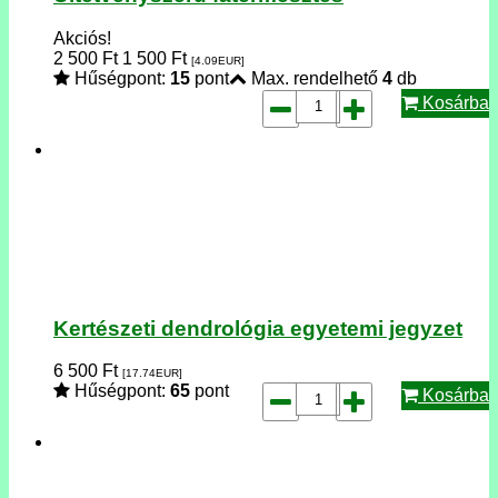
Akciós!
2 500
Ft
1 500
Ft
[4.09
EUR
]
Hűségpont:
15
pont
Max. rendelhető
4
db
Kosárba
Kertészeti dendrológia egyetemi jegyzet
6 500
Ft
[17.74
EUR
]
Hűségpont:
65
pont
Kosárba