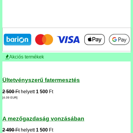
Akciós termékek
Ültetvényszerű fatermesztés
2 500
Ft
helyett
1 500
Ft
[4.09
EUR
]
A mezőgazdaság vonzásában
2 490
Ft
helyett
1 500
Ft