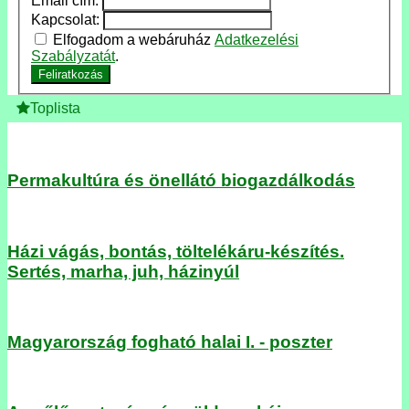
Email cím:
Kapcsolat:
Elfogadom a webáruház
Adatkezelési
Szabályzatát
.
Feliratkozás
Toplista
Permakultúra és önellátó biogazdálkodás
Házi vágás, bontás, töltelékáru-készítés.
Sertés, marha, juh, házinyúl
Magyarország fogható halai I. - poszter