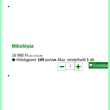
Mikológia
16 990
Ft
[46.37
EUR
]
Hűségpont:
169
pont
Max. rendelhető
1
db
Kosárba