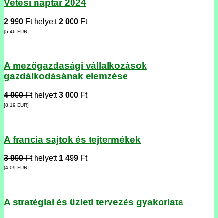
Vetési naptár 2024
2 990
Ft
helyett
2 000
Ft
[5.46
EUR
]
A mezőgazdasági vállalkozások
gazdálkodásának elemzése
4 000
Ft
helyett
3 000
Ft
[8.19
EUR
]
A francia sajtok és tejtermékek
3 990
Ft
helyett
1 499
Ft
[4.09
EUR
]
A stratégiai és üzleti tervezés gyakorlata