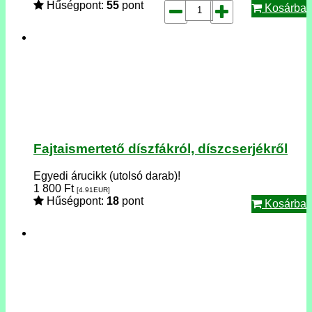
Hűségpont:
55
pont
Kosárba
Fajtaismertető díszfákról, díszcserjékről
Egyedi árucikk (utolsó darab)!
1 800
Ft
[4.91
EUR
]
Hűségpont:
18
pont
Kosárba