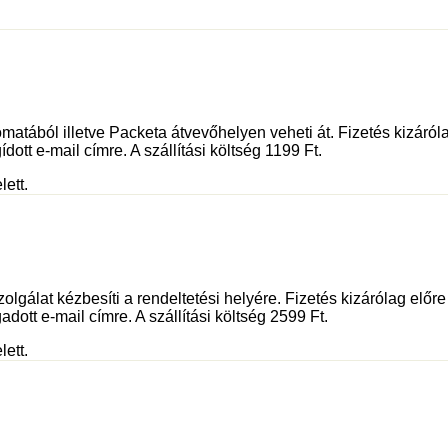
tából illetve Packeta átvevőhelyen veheti át. Fizetés kizáróla
dott e-mail címre. A szállítási költség 1199 Ft.
lett.
olgálat kézbesíti a rendeltetési helyére. Fizetés kizárólag előr
adott e-mail címre. A szállítási költség 2599 Ft.
lett.