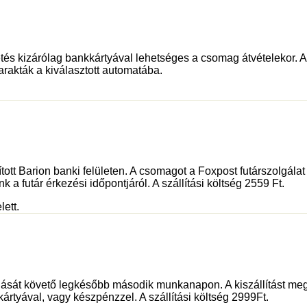
és kizárólag bankkártyával lehetséges a csomag átvételekor. Az 
rakták a kiválasztott automatába.
sított Barion banki felületen. A csomagot a Foxpost futárszolgá
 a futár érkezési időpontjáról. A szállítási költség 2559 Ft.
lett.
dását követő legkésőbb második munkanapon. A kiszállítást meg
kártyával, vagy készpénzzel. A szállítási költség 2999Ft.