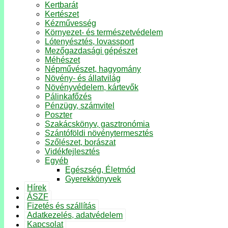
Kertbarát
Kertészet
Kézművesség
Környezet- és természetvédelem
Lótenyésztés, lovassport
Mezőgazdasági gépészet
Méhészet
Népművészet, hagyomány
Növény- és állatvilág
Növényvédelem, kártevők
Pálinkafőzés
Pénzügy, számvitel
Poszter
Szakácskönyv, gasztronómia
Szántóföldi növénytermesztés
Szőlészet, borászat
Vidékfejlesztés
Egyéb
Egészség, Életmód
Gyerekkönyvek
Hírek
ÁSZF
Fizetés és szállítás
Adatkezelés, adatvédelem
Kapcsolat