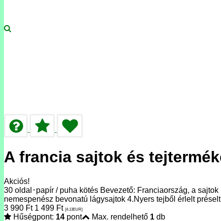
A francia sajtok és tejtermé
Akciós!
30 oldal･papír / puha kötés Bevezető: Franciaország, a sajtok
nemespenész bevonatú lágysajtok 4.Nyers tejből érlelt préselt s
3 990
Ft
1 499
Ft
[4.13
EUR
]
Hűségpont:
14
pont
Max. rendelhető
1
db