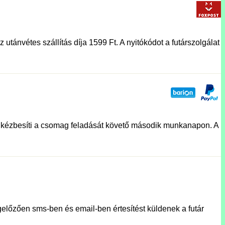
utánvétes szállítás díja 1599 Ft. A nyitókódot a futárszolgálat
lat kézbesíti a csomag feladását követő második munkanapon. A
előzően sms-ben és email-ben értesítést küldenek a futár