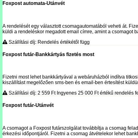
Foxpost automata-Utánvét
A rendelését egy választott csomagautomatából veheti át. Fizet
küldi a rendeléskor megadott email címre, amint a csomagot ba
Szállítási díj: Rendelés értékétől függ
Foxpost futár-Bankkártyás fizetés most
Fizetni most lehet bankkártyával a webáruházból indítva titko
kiszállítást megelőzően sms-ben és email-ben értesítést küldünk
Szállítási díj: 2 559
Ft
Ingyenes 25 000
Ft
értékű rendelés fe
Foxpost futár-Utánvét
A csomagot a Foxpost futárszolgálat továbbítja a csomag fela
érkezési időpontjáról. Fizetni a csomag átvételekor lehet bank