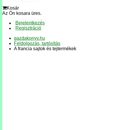
Kosár
Az Ön kosara üres.
Bejelentkezés
Regisztráció
gazdakonyv.hu
Feldolgozás, tartósítás
A francia sajtok és tejtermékek