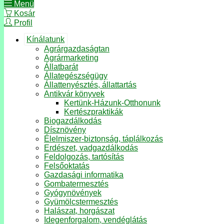
Menü
Kosár
Profil
Kínálatunk
Agrárgazdaságtan
Agrármarketing
Állatbarát
Állategészségügy
Állattenyésztés, állattartás
Antikvár könyvek
Kertünk-Házunk-Otthonunk
Kertészpraktikák
Biogazdálkodás
Dísznövény
Élelmiszer-biztonság, táplálkozás
Erdészet, vadgazdálkodás
Feldolgozás, tartósítás
Felsőoktatás
Gazdasági informatika
Gombatermesztés
Gyógynövények
Gyümölcstermesztés
Halászat, horgászat
Idegenforgalom, vendéglátás