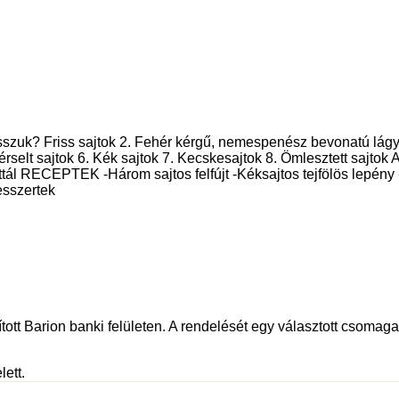
lasszuk? Friss sajtok 2. Fehér kérgű, nemespenész bevonatú lá
lt, pérselt sajtok 6. Kék sajtok 7. Kecskesajtok 8. Ömlesztett sajt
sajttál RECEPTEK -Három sajtos felfújt -Kéksajtos tejfölös lep
esszertek
tott Barion banki felületen. A rendelését egy választott csomagau
lett.