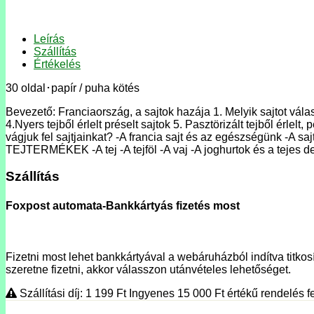
Leírás
Szállítás
Értékelés
30 oldal･papír / puha kötés
Bevezető: Franciaország, a sajtok hazája 1. Melyik sajtot vá
4.Nyers tejből érlelt préselt sajtok 5. Pasztörizált tejből érle
vágjuk fel sajtjainkat? -A francia sajt és az egészségünk -A 
TEJTERMÉKEK -A tej -A tejföl -A vaj -A joghurtok és a tejes d
Szállítás
Foxpost automata-Bankkártyás fizetés most
Fizetni most lehet bankkártyával a webáruházból indítva titkosí
szeretne fizetni, akkor válasszon utánvételes lehetőséget.
Szállítási díj: 1 199
Ft
Ingyenes 15 000
Ft
értékű rendelés fe