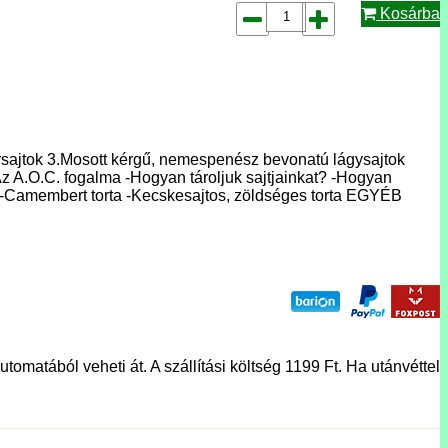
Kosárba
gysajtok 3.Mosott kérgű, nemespenész bevonatú lágysajtok
ok Az A.O.C. fogalma -Hogyan tároljuk sajtjainkat? -Hogyan
ény -Camembert torta -Kecskesajtos, zöldséges torta EGYÉB
tomatából veheti át. A szállítási költség 1199 Ft. Ha utánvéttel