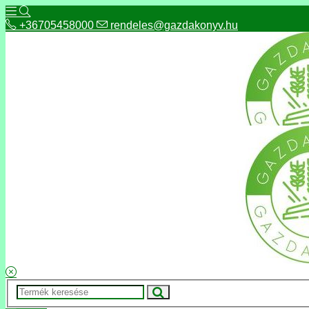
+36705458000
rendeles@gazdakonyv.hu
+36705458000
rendeles@gazdakonyv.hu
Hírek
ÁSZF
Fizetés és szállítás
Adatkezelés, adatvédelem
Kapcsolat