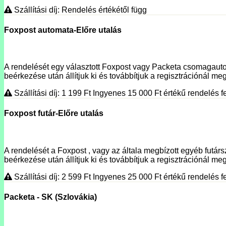
Szállítási díj: Rendelés értékétől függ
Foxpost automata-Előre utalás
A rendelését egy választott Foxpost vagy Packeta csomagautoma
beérkezése után állítjuk ki és továbbítjuk a regisztrációnál megí
Szállítási díj: 1 199
Ft
Ingyenes 15 000
Ft
értékű rendelés fe
Foxpost futár-Előre utalás
A rendelését a Foxpost , vagy az általa megbízott egyéb futársz
beérkezése után állítjuk ki és továbbítjuk a regisztrációnál meg
Szállítási díj: 2 599
Ft
Ingyenes 25 000
Ft
értékű rendelés fe
Packeta - SK (Szlovákia)