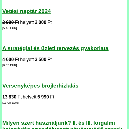
Vetési naptár 2024
2 990
Ft
helyett
2 000
Ft
[5.46
EUR
]
A stratégiai és üzleti tervezés gyakorlata
4 600
Ft
helyett
3 500
Ft
[9.55
EUR
]
Versenyképes brojlerhizlalás
13 830
Ft
helyett
6 990
Ft
[19.08
EUR
]
Milyen szert használjunk? II. és III. forgalmi