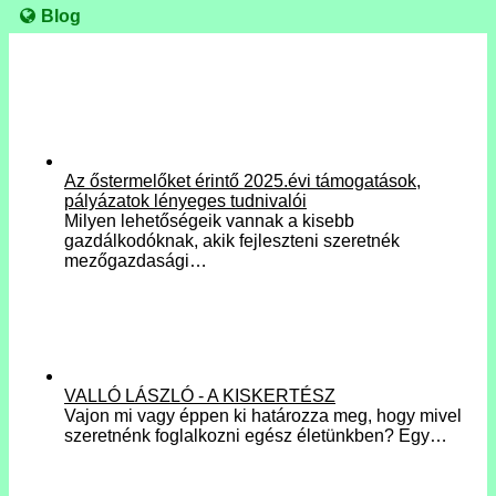
Blog
Az őstermelőket érintő 2025.évi támogatások,
pályázatok lényeges tudnivalói
Milyen lehetőségeik vannak a kisebb
gazdálkodóknak, akik fejleszteni szeretnék
mezőgazdasági…
VALLÓ LÁSZLÓ - A KISKERTÉSZ
Vajon mi vagy éppen ki határozza meg, hogy mivel
szeretnénk foglalkozni egész életünkben? Egy…