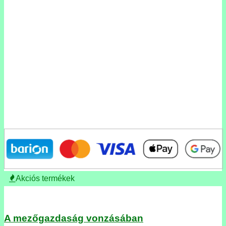
Akciós termékek
A mezőgazdaság vonzásában