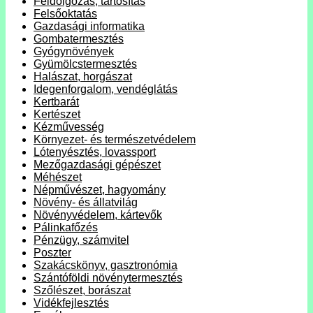
Feldolgozás, tartósítás
Felsőoktatás
Gazdasági informatika
Gombatermesztés
Gyógynövények
Gyümölcstermesztés
Halászat, horgászat
Idegenforgalom, vendéglátás
Kertbarát
Kertészet
Kézművesség
Környezet- és természetvédelem
Lótenyésztés, lovassport
Mezőgazdasági gépészet
Méhészet
Népművészet, hagyomány
Növény- és állatvilág
Növényvédelem, kártevők
Pálinkafőzés
Pénzügy, számvitel
Poszter
Szakácskönyv, gasztronómia
Szántóföldi növénytermesztés
Szőlészet, borászat
Vidékfejlesztés