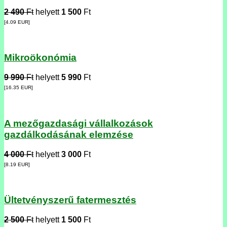
2 490
Ft
helyett
1 500
Ft
[4.09
EUR
]
Mikroökonómia
9 990
Ft
helyett
5 990
Ft
[16.35
EUR
]
A mezőgazdasági vállalkozások
gazdálkodásának elemzése
4 000
Ft
helyett
3 000
Ft
[8.19
EUR
]
Ültetvényszerű fatermesztés
2 500
Ft
helyett
1 500
Ft