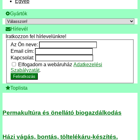
Egyéb
Gyártók
Hírlevél
Iratkozzon fel hírlevelünkre!
Az Ön neve:
Email cím:
Kapcsolat:
Elfogadom a webáruház
Adatkezelési
Szabályzatát
.
Feliratkozás
Toplista
Permakultúra és önellátó biogazdálkodás
Házi vágás, bontás, töltelékáru-készítés.