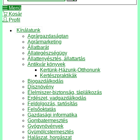
Menü
Kosár
Profil
Kínálatunk
Agrárgazdaságtan
Agrármarketing
Állatbarát
Állategészségügy
Állattenyésztés, állattartás
Antikvár könyvek
Kertünk-Házunk-Otthonunk
Kertészpraktikák
Biogazdálkodás
Dísznövény
Élelmiszer-biztonság, táplálkozás
Erdészet, vadgazdálkodás
Feldolgozás, tartósítás
Felsőoktatás
Gazdasági informatika
Gombatermesztés
Gyógynövények
Gyümölcstermesztés
Halászat, horgászat