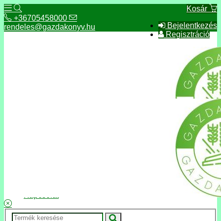
Kosár
+36705458000
Bejelentkezés
rendeles@gazdakonyv.hu
Regisztráció
+36705458000
rendeles@gazdakonyv.hu
Hírek
ÁSZF
Fizetés és szállítás
Adatkezelés, adatvédelem
Kapcsolat