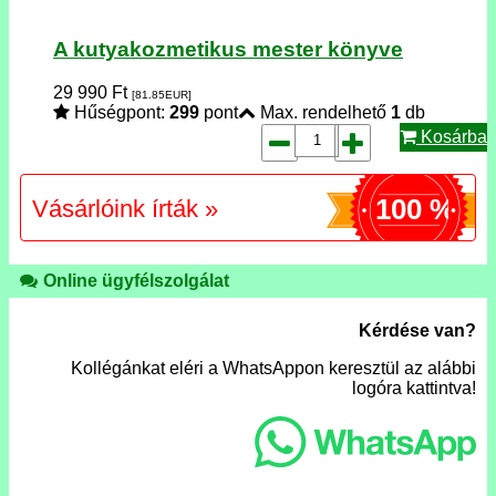
A kutyakozmetikus mester könyve
29 990
Ft
[81.85
EUR
]
Hűségpont:
299
pont
Max. rendelhető
1
db
Kosárba
100 %
Vásárlóink írták »
Online ügyfélszolgálat
Kérdése van?
Kollégánkat eléri a WhatsAppon keresztül az alábbi
logóra kattintva!