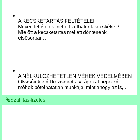
A KECSKETARTÁS FELTÉTELEI
Milyen feltételek mellett tarthatunk kecskéket?
Mielőtt a kecsketartás mellett döntenénk,
elsősorban…
A NÉLKÜLÖZHETETLEN MÉHEK VÉDELMÉBEN
Olvasóink előtt közismert a virágokat beporzó
méhek pótolhatatlan munkája, mint ahogy az is,…
Szállítás-fizetés