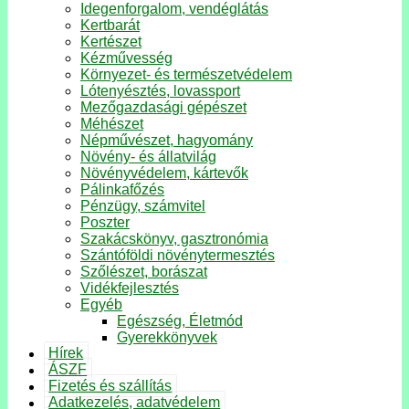
Idegenforgalom, vendéglátás
Kertbarát
Kertészet
Kézművesség
Környezet- és természetvédelem
Lótenyésztés, lovassport
Mezőgazdasági gépészet
Méhészet
Népművészet, hagyomány
Növény- és állatvilág
Növényvédelem, kártevők
Pálinkafőzés
Pénzügy, számvitel
Poszter
Szakácskönyv, gasztronómia
Szántóföldi növénytermesztés
Szőlészet, borászat
Vidékfejlesztés
Egyéb
Egészség, Életmód
Gyerekkönyvek
Hírek
ÁSZF
Fizetés és szállítás
Adatkezelés, adatvédelem