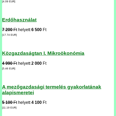
[4.09
EUR
]
Erdőhasználat
7 200
Ft
helyett
6 500
Ft
[17.74
EUR
]
Közgazdaságtan I. Mikroökonómia
4 990
Ft
helyett
2 000
Ft
[5.46
EUR
]
A mezőgazdasági termelés gyakorlatának
alapismeretei
5 100
Ft
helyett
4 100
Ft
[11.19
EUR
]