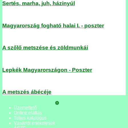
Sertés, marha, juh, házinyúl
Magyarország fogható halai I. - poszter
A szőlő metszése és zöldmunkái
Lepkék Magyarországon - Poszter
A metszés ábécéje
Üzemeltető
Online elállás
Teljes katalógus
Vásárlói értékelések