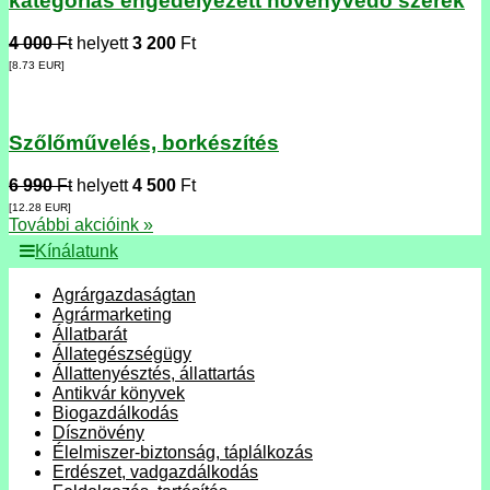
kategóriás engedélyezett növényvédő szerek
4 000
Ft
helyett
3 200
Ft
[8.73
EUR
]
Szőlőművelés, borkészítés
6 990
Ft
helyett
4 500
Ft
[12.28
EUR
]
További akcióink »
Kínálatunk
Agrárgazdaságtan
Agrármarketing
Állatbarát
Állategészségügy
Állattenyésztés, állattartás
Antikvár könyvek
Biogazdálkodás
Dísznövény
Élelmiszer-biztonság, táplálkozás
Erdészet, vadgazdálkodás