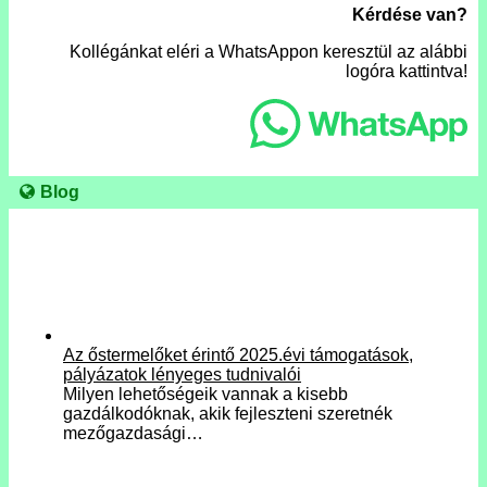
Kérdése van?
Kollégánkat eléri a WhatsAppon keresztül az alábbi
logóra kattintva!
Blog
Az őstermelőket érintő 2025.évi támogatások,
pályázatok lényeges tudnivalói
Milyen lehetőségeik vannak a kisebb
gazdálkodóknak, akik fejleszteni szeretnék
mezőgazdasági…