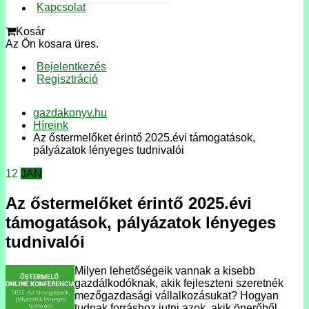
Kapcsolat
Kosár
Az Ön kosara üres.
Bejelentkezés
Regisztráció
gazdakonyv.hu
Híreink
Az őstermelőket érintő 2025.évi támogatások,
pályázatok lényeges tudnivalói
12
JAN
Az őstermelőket érintő 2025.évi
támogatások, pályázatok lényeges
tudnivalói
Milyen lehetőségeik vannak a kisebb
gazdálkodóknak, akik fejleszteni szeretnék
mezőgazdasági vállalkozásukat? Hogyan
tudnak forráshoz jutni azok, akik önerőből