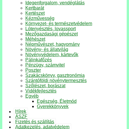
Idegenforgalom, vendéglátás
Kertbarát
Kertészet
Kézművesség
Környezet- és természetvédelem
Lótenyésztés, lovassport
Mezőgazdasági gépészet
Méhészet
Népművészet, hagyomány
Növény- és állatvilág
Növényvédelem, kártevők
Pálinkafőzés
Pénzügy, számvitel
Poszter
Szakácskönyv, gasztronómia
Szántóföldi növénytermesztés
Szőlészet, borászat
Vidékfejlesztés
Egyéb
Egészség, Életmód
Gyerekkönyvek
Hírek
ÁSZF
Fizetés és szállítás
Adatkezelés, adatvédelem