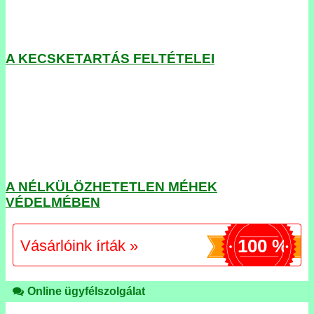
A KECSKETARTÁS FELTÉTELEI
A NÉLKÜLÖZHETETLEN MÉHEK
VÉDELMÉBEN
100 %
Vásárlóink írták »
Online ügyfélszolgálat