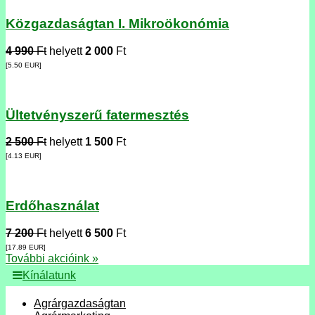
Közgazdaságtan I. Mikroökonómia
4 990
Ft
helyett
2 000
Ft
[5.50
EUR
]
Ültetvényszerű fatermesztés
2 500
Ft
helyett
1 500
Ft
[4.13
EUR
]
Erdőhasználat
7 200
Ft
helyett
6 500
Ft
[17.89
EUR
]
További akcióink »
Kínálatunk
Agrárgazdaságtan