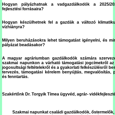
Hogyan pályázhatnak a vadgazdálkodók a 2025/20
fejlesztési forrásaira?
Hogyan készülhetnek fel a gazdák a változó klimatik
vízhiányra?
Milyen beruházásokra lehet támogatást igényelni, és mi
pályázat beadásakor?
A magyar agráriumban gazdálkodók számára szervezet
szakmai napunkon a várható támogatási jogcímekről az
jogosultsági feltételekről és a gyakorlati felkészülésről b
tervezés, támogatási kérelem benyújtás, megvalósítás,
és fenntartás
.
Szakértőnk Dr. Torgyik Tímea ügyvéd, agrár- vidékfejleszt
Szakmai napunkat családi gazdálkodók, őstermelők