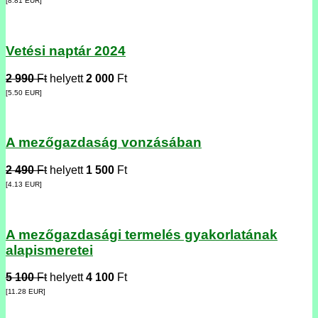
[8.81
EUR
]
Vetési naptár 2024
2 990
Ft
helyett
2 000
Ft
[5.50
EUR
]
A mezőgazdaság vonzásában
2 490
Ft
helyett
1 500
Ft
[4.13
EUR
]
A mezőgazdasági termelés gyakorlatának
alapismeretei
5 100
Ft
helyett
4 100
Ft
[11.28
EUR
]