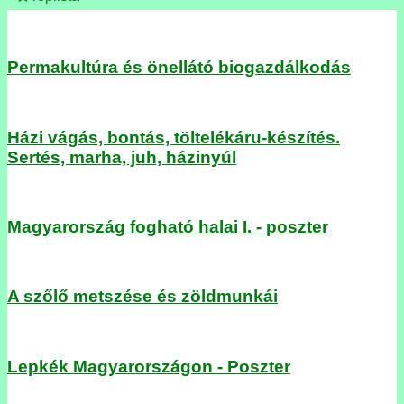
Permakultúra és önellátó biogazdálkodás
Házi vágás, bontás, töltelékáru-készítés.
Sertés, marha, juh, házinyúl
Magyarország fogható halai I. - poszter
A szőlő metszése és zöldmunkái
Lepkék Magyarországon - Poszter