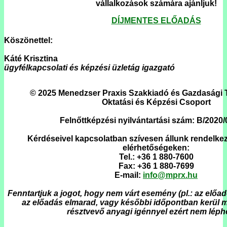
vállalkozások számára ajánljuk!
DÍJMENTES ELŐADÁS
Köszönettel:
Káté Krisztina
ügyfélkapcsolati és képzési üzletág igazgató
© 2025 Menedzser Praxis Szakkiadó és Gazdasági 
Oktatási és Képzési Csoport
Felnőttképzési nyilvántartási szám: B/2020/
Kérdéseivel kapcsolatban szívesen állunk rendelkez
elérhetőségeken:
Tel.: +36 1 880-7600
Fax: +36 1 880-7699
E-mail:
info@mprx.hu
Fenntartjuk a jogot, hogy nem várt esemény (pl.: az előa
az előadás elmarad, vagy későbbi időpontban kerül 
résztvevő anyagi igénnyel ezért nem léphet