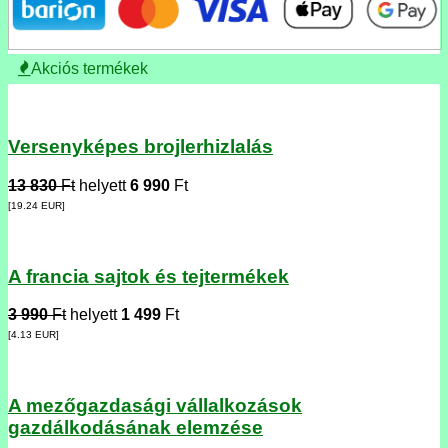
Akciós termékek
Versenyképes brojlerhizlalás
13 830
Ft
helyett
6 990
Ft
[19.24
EUR
]
A francia sajtok és tejtermékek
3 990
Ft
helyett
1 499
Ft
[4.13
EUR
]
A mezőgazdasági vállalkozások
gazdálkodásának elemzése