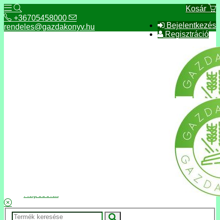
Kosár
+36705458000
Bejelentkezés
rendeles@gazdakonyv.hu
Regisztráció
+36705458000
rendeles@gazdakonyv.hu
Hírek
ÁSZF
Fizetés és szállítás
Adatkezelés, adatvédelem
Kapcsolat