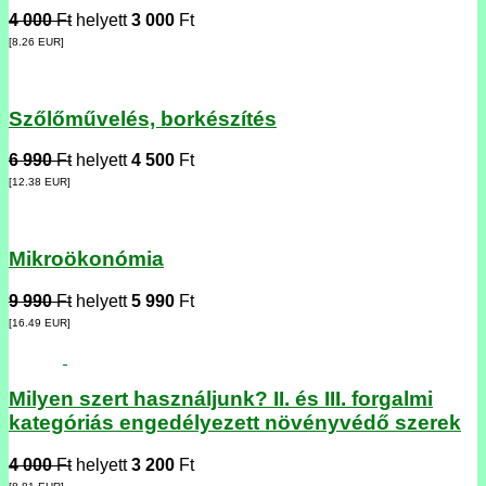
4 000
Ft
helyett
3 000
Ft
[8.26
EUR
]
Szőlőművelés, borkészítés
6 990
Ft
helyett
4 500
Ft
[12.38
EUR
]
Mikroökonómia
9 990
Ft
helyett
5 990
Ft
[16.49
EUR
]
Milyen szert használjunk? II. és III. forgalmi
kategóriás engedélyezett növényvédő szerek
4 000
Ft
helyett
3 200
Ft