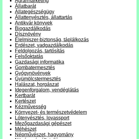
Agrármarketing
Állatbarát
Állategészségügy
Állattenyésztés, állattartás
Antikvár könyvek
Biogazdálkodás
Dísznövény
Élelmiszer-biztonság, táplálkozás
Erdészet, vadgazdálkodás
Feldolgozás, tartósítás
Felsőoktatás
Gazdasági informatika
Gombatermesztés
Gyógynövények
Gyümölcstermesztés
Halászat, horgászat
Idegenforgalom, vendéglátás
Kertbarát
Kertészet
Kézművesség
Környezet- és természetvédelem
Lótenyésztés, lovassport
Mezőgazdasági gépészet
Méhészet
Népművészet, hagyomány