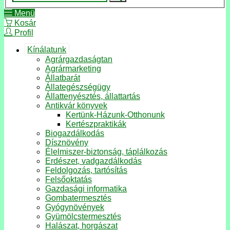
Menü
Kosár
Profil
Kínálatunk
Agrárgazdaságtan
Agrármarketing
Állatbarát
Állategészségügy
Állattenyésztés, állattartás
Antikvár könyvek
Kertünk-Házunk-Otthonunk
Kertészpraktikák
Biogazdálkodás
Dísznövény
Élelmiszer-biztonság, táplálkozás
Erdészet, vadgazdálkodás
Feldolgozás, tartósítás
Felsőoktatás
Gazdasági informatika
Gombatermesztés
Gyógynövények
Gyümölcstermesztés
Halászat, horgászat