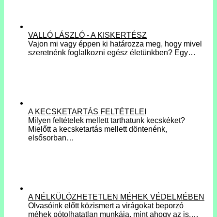
VALLÓ LÁSZLÓ - A KISKERTÉSZ
Vajon mi vagy éppen ki határozza meg, hogy mivel
szeretnénk foglalkozni egész életünkben? Egy…
A KECSKETARTÁS FELTÉTELEI
Milyen feltételek mellett tarthatunk kecskéket?
Mielőtt a kecsketartás mellett döntenénk,
elsősorban…
A NÉLKÜLÖZHETETLEN MÉHEK VÉDELMÉBEN
Olvasóink előtt közismert a virágokat beporzó
méhek pótolhatatlan munkája, mint ahogy az is,…