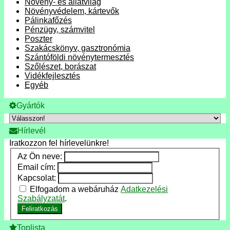
Növény- és állatvilág
Növényvédelem, kártevők
Pálinkafőzés
Pénzügy, számvitel
Poszter
Szakácskönyv, gasztronómia
Szántóföldi növénytermesztés
Szőlészet, borászat
Vidékfejlesztés
Egyéb
Gyártók
Hírlevél
Iratkozzon fel hírlevelünkre!
Az Ön neve:
Email cím:
Kapcsolat:
Elfogadom a webáruház
Adatkezelési
Szabályzatát
.
Feliratkozás
Toplista