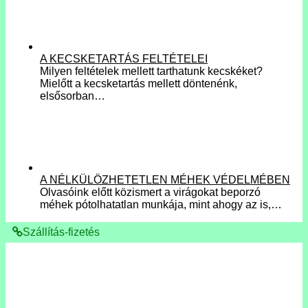
A KECSKETARTÁS FELTÉTELEI
Milyen feltételek mellett tarthatunk kecskéket?
Mielőtt a kecsketartás mellett döntenénk,
elsősorban…
A NÉLKÜLÖZHETETLEN MÉHEK VÉDELMÉBEN
Olvasóink előtt közismert a virágokat beporzó
méhek pótolhatatlan munkája, mint ahogy az is,…
Szállítás-fizetés