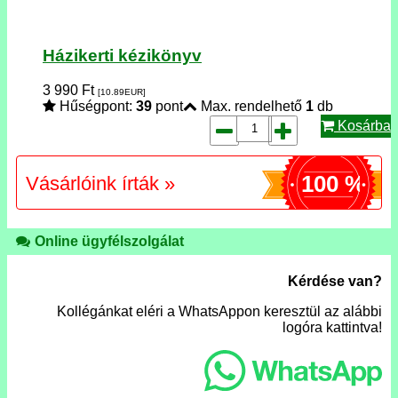
Házikerti kézikönyv
3 990
Ft
[10.89
EUR
]
Hűségpont:
39
pont
Max. rendelhető
1
db
Kosárba
100 %
Vásárlóink írták »
Online ügyfélszolgálat
Kérdése van?
Kollégánkat eléri a WhatsAppon keresztül az alábbi
logóra kattintva!