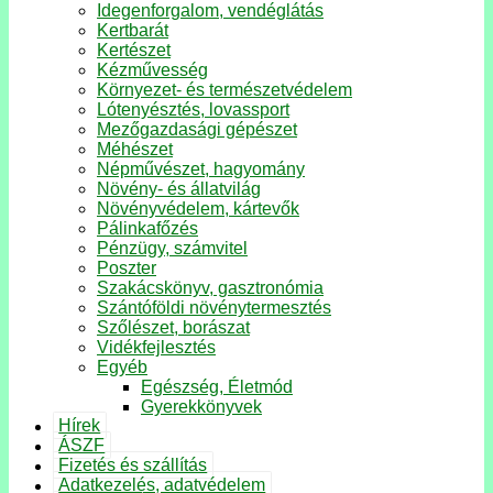
Idegenforgalom, vendéglátás
Kertbarát
Kertészet
Kézművesség
Környezet- és természetvédelem
Lótenyésztés, lovassport
Mezőgazdasági gépészet
Méhészet
Népművészet, hagyomány
Növény- és állatvilág
Növényvédelem, kártevők
Pálinkafőzés
Pénzügy, számvitel
Poszter
Szakácskönyv, gasztronómia
Szántóföldi növénytermesztés
Szőlészet, borászat
Vidékfejlesztés
Egyéb
Egészség, Életmód
Gyerekkönyvek
Hírek
ÁSZF
Fizetés és szállítás
Adatkezelés, adatvédelem