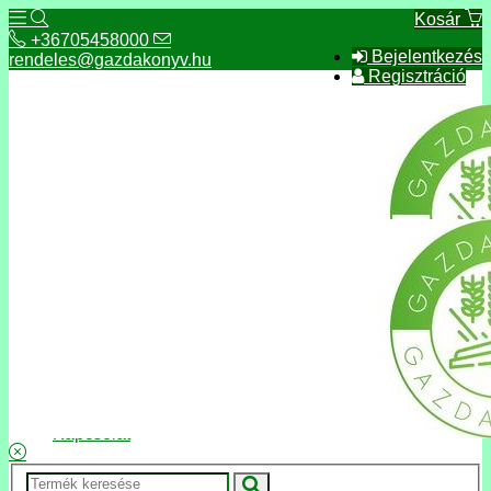
Kosár
+36705458000
Bejelentkezés
rendeles@gazdakonyv.hu
Regisztráció
+36705458000
rendeles@gazdakonyv.hu
Hírek
ÁSZF
Fizetés és szállítás
Adatkezelés, adatvédelem
Kapcsolat