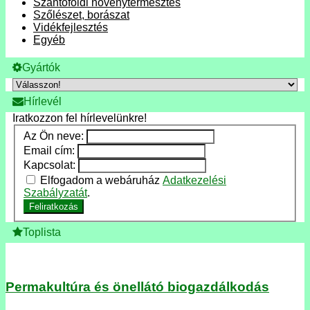
Szántóföldi növénytermesztés
Szőlészet, borászat
Vidékfejlesztés
Egyéb
Gyártók
Hírlevél
Iratkozzon fel hírlevelünkre!
Az Ön neve:
Email cím:
Kapcsolat:
Elfogadom a webáruház
Adatkezelési
Szabályzatát
.
Feliratkozás
Toplista
Permakultúra és önellátó biogazdálkodás