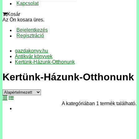
Kapcsolat
Kosár
Az Ön kosara üres.
Bejelentkezés
Regisztráció
gazdakonyv.hu
Antikvár könyvek
Kertünk-Házunk-Otthonunk
Kertünk-Házunk-Otthonunk
A kategóriában 1 termék található.