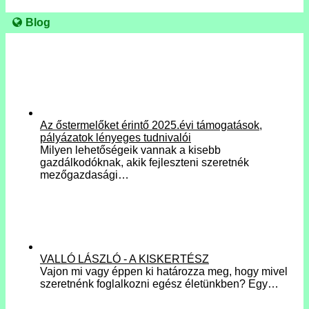
Blog
Az őstermelőket érintő 2025.évi támogatások,
pályázatok lényeges tudnivalói
Milyen lehetőségeik vannak a kisebb
gazdálkodóknak, akik fejleszteni szeretnék
mezőgazdasági…
VALLÓ LÁSZLÓ - A KISKERTÉSZ
Vajon mi vagy éppen ki határozza meg, hogy mivel
szeretnénk foglalkozni egész életünkben? Egy…