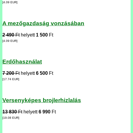
[4.09
EUR
]
A mezőgazdaság vonzásában
2 490
Ft
helyett
1 500
Ft
[4.09
EUR
]
Erdőhasználat
7 200
Ft
helyett
6 500
Ft
[17.74
EUR
]
Versenyképes brojlerhizlalás
13 830
Ft
helyett
6 990
Ft
[19.08
EUR
]