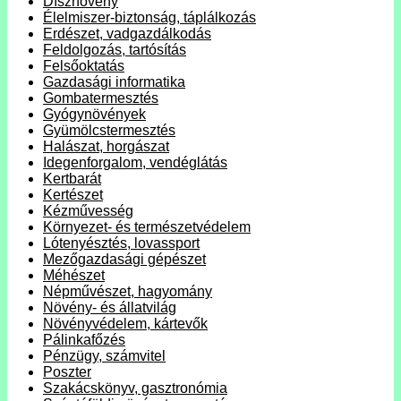
Dísznövény
Élelmiszer-biztonság, táplálkozás
Erdészet, vadgazdálkodás
Feldolgozás, tartósítás
Felsőoktatás
Gazdasági informatika
Gombatermesztés
Gyógynövények
Gyümölcstermesztés
Halászat, horgászat
Idegenforgalom, vendéglátás
Kertbarát
Kertészet
Kézművesség
Környezet- és természetvédelem
Lótenyésztés, lovassport
Mezőgazdasági gépészet
Méhészet
Népművészet, hagyomány
Növény- és állatvilág
Növényvédelem, kártevők
Pálinkafőzés
Pénzügy, számvitel
Poszter
Szakácskönyv, gasztronómia