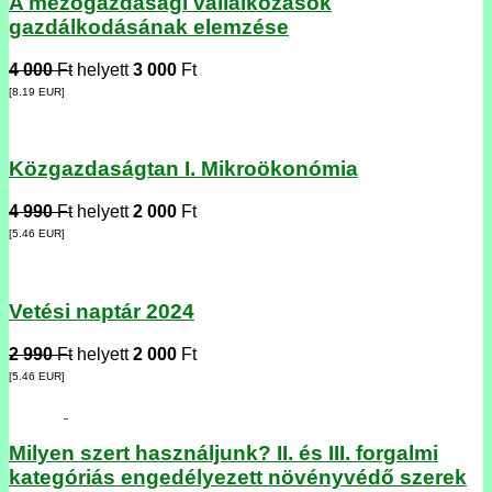
A mezőgazdasági vállalkozások
gazdálkodásának elemzése
4 000
Ft
helyett
3 000
Ft
[8.19
EUR
]
Közgazdaságtan I. Mikroökonómia
4 990
Ft
helyett
2 000
Ft
[5.46
EUR
]
Vetési naptár 2024
2 990
Ft
helyett
2 000
Ft
[5.46
EUR
]
Milyen szert használjunk? II. és III. forgalmi
kategóriás engedélyezett növényvédő szerek