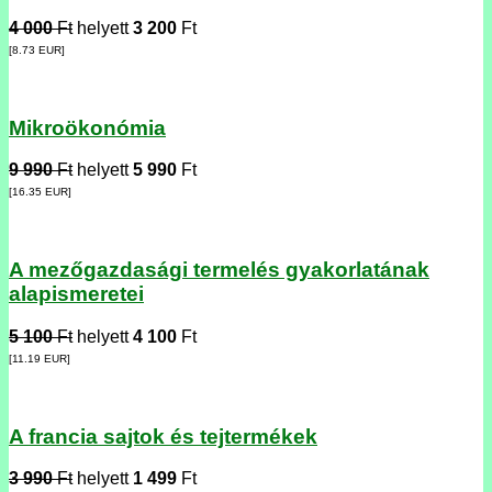
4 000
Ft
helyett
3 200
Ft
[8.73
EUR
]
Mikroökonómia
9 990
Ft
helyett
5 990
Ft
[16.35
EUR
]
A mezőgazdasági termelés gyakorlatának
alapismeretei
5 100
Ft
helyett
4 100
Ft
[11.19
EUR
]
A francia sajtok és tejtermékek
3 990
Ft
helyett
1 499
Ft