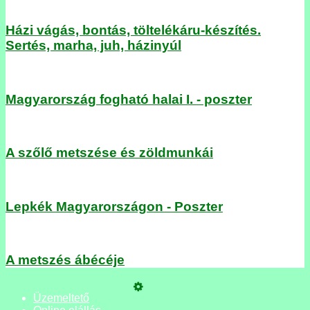
Házi vágás, bontás, töltelékáru-készítés.
Sertés, marha, juh, házinyúl
Magyarország fogható halai I. - poszter
A szőlő metszése és zöldmunkái
Lepkék Magyarországon - Poszter
A metszés ábécéje
Üzemeltető