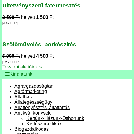
Ültetvényszerű fatermesztés
2 500
Ft
helyett
1 500
Ft
[4.09
EUR
]
Szőlőművelés, borkészítés
6 990
Ft
helyett
4 500
Ft
[12.28
EUR
]
További akcióink »
Kínálatunk
Agrárgazdaságtan
Agrármarketing
Állatbarát
Állategészségügy
Állattenyésztés, állattartás
Antikvár könyvek
Kertünk-Házunk-Otthonunk
Kertészpraktikák
Biogazdálkodás