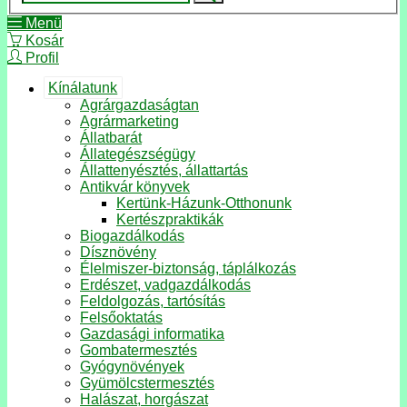
Menü
Kosár
Profil
Kínálatunk
Agrárgazdaságtan
Agrármarketing
Állatbarát
Állategészségügy
Állattenyésztés, állattartás
Antikvár könyvek
Kertünk-Házunk-Otthonunk
Kertészpraktikák
Biogazdálkodás
Dísznövény
Élelmiszer-biztonság, táplálkozás
Erdészet, vadgazdálkodás
Feldolgozás, tartósítás
Felsőoktatás
Gazdasági informatika
Gombatermesztés
Gyógynövények
Gyümölcstermesztés
Halászat, horgászat