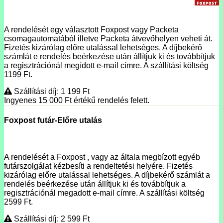
A rendelését egy választott Foxpost vagy Packeta
csomagautomatából illetve Packeta átvevőhelyen veheti át.
Fizetés kizárólag előre utalással lehetséges. A díjbekérő
számlát e rendelés beérkezése után állítjuk ki és továbbítjuk
a regisztrációnál megídott e-mail címre. A szállítási költség
1199 Ft.
Szállítási díj: 1 199
Ft
Ingyenes 15 000
Ft
értékű rendelés felett.
Foxpost futár-Előre utalás
A rendelését a Foxpost , vagy az általa megbízott egyéb
futárszolgálat kézbesíti a rendeltetési helyére. Fizetés
kizárólag előre utalással lehetséges. A díjbekérő számlát a
rendelés beérkezése után állítjuk ki és továbbítjuk a
regisztrációnál megadott e-mail címre. A szállítási költség
2599 Ft.
Szállítási díj: 2 599
Ft