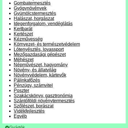
Gombatermesztés
Gyógynövények
Gyümölcstermesztés
Halászat, horgászat
Idegenforgalom, vendéglátás
Kertbarát
Kertészet
Kézművesség
Környezet- és természetvédelem
Lótenyésztés, lovassport
Mezőgazdasági gépészet
Méhészet
Népművészet, hagyomány
Növény- és állatvilág
Növényvédelem, kártevők
Pálinkafőzés
Pénzügy, számvitel
Poszter
Szakácskönyv, gasztronómia
Szántóföldi növénytermesztés
Szőlészet, borászat
Vidékfejlesztés
Egyéb
Gyártók