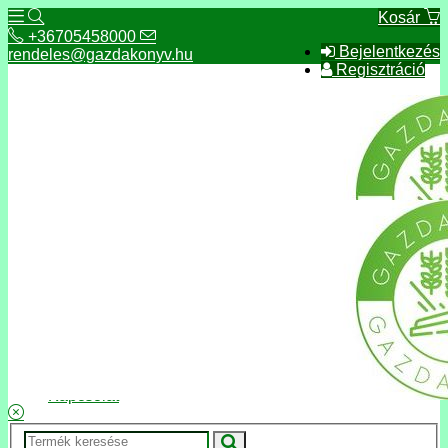
Kosár
+36705458000
Bejelentkezés
rendeles@gazdakonyv.hu
Regisztráció
+36705458000
rendeles@gazdakonyv.hu
Hírek
ÁSZF
Fizetés és szállítás
Adatkezelés, adatvédelem
Kapcsolat