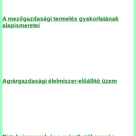
A mezőgazdasági termelés gyakorlatának
alapismeretei
Agrárgazdasági élelmiszer-előállító üzem