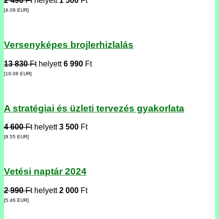
2 490
Ft
helyett
1 500
Ft
[4.09
EUR
]
Versenyképes brojlerhizlalás
13 830
Ft
helyett
6 990
Ft
[19.08
EUR
]
A stratégiai és üzleti tervezés gyakorlata
4 600
Ft
helyett
3 500
Ft
[9.55
EUR
]
Vetési naptár 2024
2 990
Ft
helyett
2 000
Ft
[5.46
EUR
]