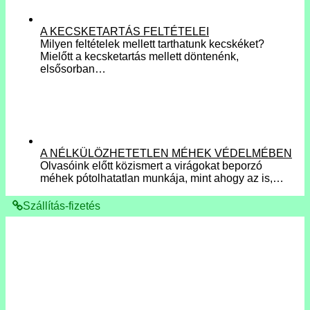
A KECSKETARTÁS FELTÉTELEI
Milyen feltételek mellett tarthatunk kecskéket?
Mielőtt a kecsketartás mellett döntenénk,
elsősorban…
A NÉLKÜLÖZHETETLEN MÉHEK VÉDELMÉBEN
Olvasóink előtt közismert a virágokat beporzó
méhek pótolhatatlan munkája, mint ahogy az is,…
Szállítás-fizetés