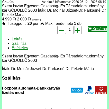
Akciós!
Az akció időtartama: 2026-08-12 - 2026-08-19.
Szent István Egyetem Gazdaság- És Társadalomtudományi
kar GÖDÖLLŐ 2003 Írták: Dr. Molnár József-Dr. Farkasné Dr.
Fekete Mária
4 990
Ft
2 000
Ft
[5.46
EUR
]
Hűségpont:
20
pont
Max. rendelhető
1
db
Kosárba
Leírás
Szállítás
Értékelés
Szent István Egyetem Gazdaság- És Társadalomtudományi
kar GÖDÖLLŐ 2003
Írták: Dr. Molnár József-Dr. Farkasné Dr. Fekete Mária
Szállítás
Foxpost automata-Bankkártyás
fizetés most