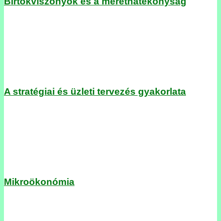
Birtokviszonyok és a mérethatékonyság
A stratégiai és üzleti tervezés gyakorlata
Mikroökonómia