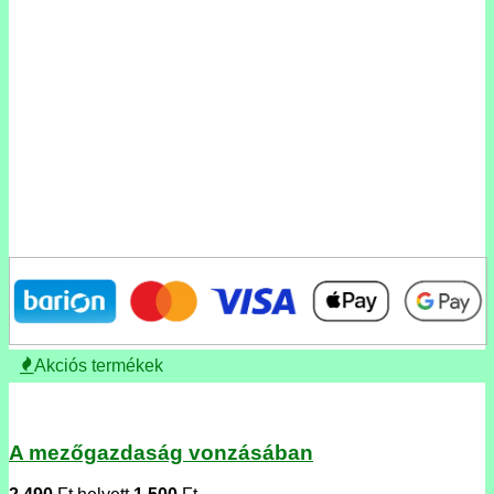
Akciós termékek
A mezőgazdaság vonzásában