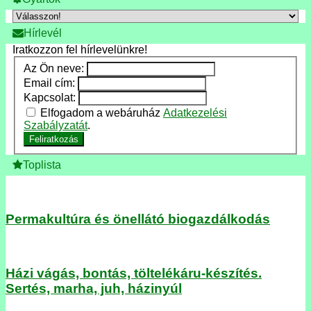
Hírlevél
Iratkozzon fel hírlevelünkre!
Az Ön neve:
Email cím:
Kapcsolat:
Elfogadom a webáruház
Adatkezelési
Szabályzatát
.
Feliratkozás
Toplista
Permakultúra és önellátó biogazdálkodás
Házi vágás, bontás, töltelékáru-készítés.
Sertés, marha, juh, házinyúl