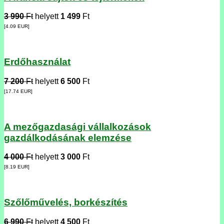
3 990
Ft
helyett
1 499
Ft
[4.09
EUR
]
Erdőhasználat
7 200
Ft
helyett
6 500
Ft
[17.74
EUR
]
A mezőgazdasági vállalkozások
gazdálkodásának elemzése
4 000
Ft
helyett
3 000
Ft
[8.19
EUR
]
Szőlőművelés, borkészítés
6 990
Ft
helyett
4 500
Ft