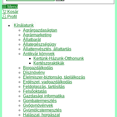
Menü
Kosár
Profil
Kínálatunk
Agrárgazdaságtan
Agrármarketing
Állatbarát
Állategészségügy
Állattenyésztés, állattartás
Antikvár könyvek
Kertünk-Házunk-Otthonunk
Kertészpraktikák
Biogazdálkodás
Dísznövény
Élelmiszer-biztonság, táplálkozás
Erdészet, vadgazdálkodás
Feldolgozás, tartósítás
Felsőoktatás
Gazdasági informatika
Gombatermesztés
Gyógynövények
Gyümölcstermesztés
Halászat, horgászat