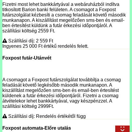
Fizetni most lehet bankkártyával a webáruházból indítva
titkosított Barion banki felületen. A csomagot a Foxpost
futárszolgálat kézbesíti a csomag feladását követő második
munkanapon. A kiszállítást megelőzően sms-ben és email-
ben értesítést küldünk a futár érkezési időpontjáról. A
szállítási költség 2559 Ft.
Szállítási díj: 2 559
Ft
Ingyenes 25 000
Ft
értékű rendelés felett.
Foxpost futár-Utánvét
A csomagot a Foxpost futárszolgálat továbbítja a csomag
feladását követő legkésőbb második munkanapon. A
kiszállítást megelőzően sms-ben és email-ben értesítést
küldenek a futár érkezési időpontjáról. Fizetni a csomag
átvételekor lehet bankkártyával, vagy készpénzzel. A
szállítási költség 2999Ft.
Szállítási díj: Rendelés értékétől függ
Foxpost automata-Előre utalás