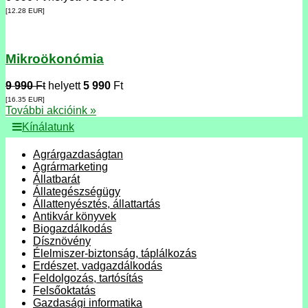
[12.28
EUR
]
Mikroökonómia
9 990
Ft
helyett
5 990
Ft
[16.35
EUR
]
További akcióink »
Kínálatunk
Agrárgazdaságtan
Agrármarketing
Állatbarát
Állategészségügy
Állattenyésztés, állattartás
Antikvár könyvek
Biogazdálkodás
Dísznövény
Élelmiszer-biztonság, táplálkozás
Erdészet, vadgazdálkodás
Feldolgozás, tartósítás
Felsőoktatás
Gazdasági informatika