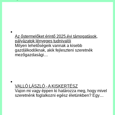
Az őstermelőket érintő 2025.évi támogatások,
pályázatok lényeges tudnivalói
Milyen lehetőségeik vannak a kisebb
gazdálkodóknak, akik fejleszteni szeretnék
mezőgazdasági…
VALLÓ LÁSZLÓ - A KISKERTÉSZ
Vajon mi vagy éppen ki határozza meg, hogy mivel
szeretnénk foglalkozni egész életünkben? Egy…