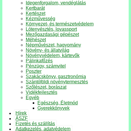
Idegenforgalom, vendéglátás
Kertbarát
Kertészet
Kézművesség
Környezet- és természetvédelem
Lótenyésztés, lovassport
Mezőgazdasági gépészet
Méhészet
Népművészet, hagyomány
Növény- és állatvilág
Növényvédelem, kártevők
Pálinkafőzés
Pénzügy, számvitel
Poszter
Szakácskönyv, gasztronómia
Szántóföldi növénytermesztés
Szőlészet, borászat
Vidékfejlesztés
Egyéb
Egészség, Életmód
Gyerekkönyvek
Hírek
ÁSZF
Fizetés és szállítás
Adatkezelés, adatvédelem