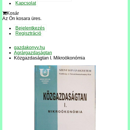
Kapcsolat
Kosár
Az Ön kosara üres.
Bejelentkezés
Regisztráció
gazdakonyv.hu
Agrárgazdaságtan
Közgazdaságtan I. Mikroökonómia