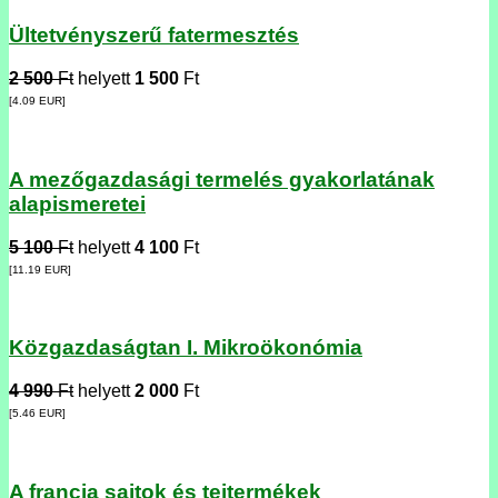
Ültetvényszerű fatermesztés
2 500
Ft
helyett
1 500
Ft
[4.09
EUR
]
A mezőgazdasági termelés gyakorlatának
alapismeretei
5 100
Ft
helyett
4 100
Ft
[11.19
EUR
]
Közgazdaságtan I. Mikroökonómia
4 990
Ft
helyett
2 000
Ft
[5.46
EUR
]
A francia sajtok és tejtermékek