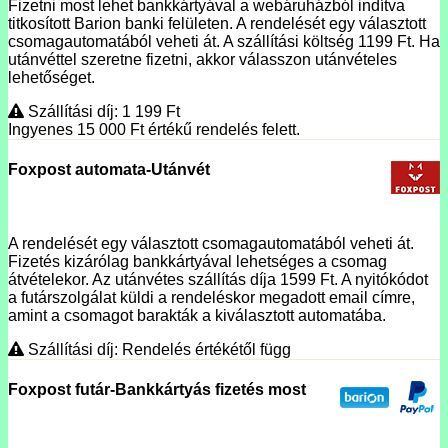
Fizetni most lehet bankkártyával a webáruházból indítva
titkosított Barion banki felületen. A rendelését egy választott
csomagautomatából veheti át. A szállítási költség 1199 Ft. Ha
utánvéttel szeretne fizetni, akkor válasszon utánvételes
lehetőséget.
Szállítási díj: 1 199
Ft
Ingyenes 15 000
Ft
értékű rendelés felett.
Foxpost automata-Utánvét
A rendelését egy választott csomagautomatából veheti át.
Fizetés kizárólag bankkártyával lehetséges a csomag
átvételekor. Az utánvétes szállítás díja 1599 Ft. A nyitókódot
a futárszolgálat küldi a rendeléskor megadott email címre,
amint a csomagot barakták a kiválasztott automatába.
Szállítási díj: Rendelés értékétől függ
Foxpost futár-Bankkártyás fizetés most