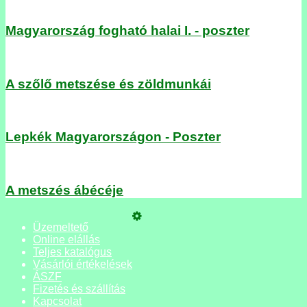
Magyarország fogható halai I. - poszter
A szőlő metszése és zöldmunkái
Lepkék Magyarországon - Poszter
A metszés ábécéje
Üzemeltető
Online elállás
Teljes katalógus
Vásárlói értékelések
ÁSZF
Fizetés és szállítás
Kapcsolat