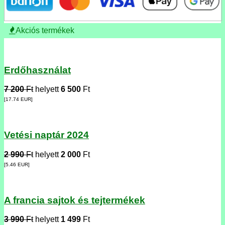
Akciós termékek
Erdőhasználat
7 200
Ft
helyett
6 500
Ft
[17.74
EUR
]
Vetési naptár 2024
2 990
Ft
helyett
2 000
Ft
[5.46
EUR
]
A francia sajtok és tejtermékek
3 990
Ft
helyett
1 499
Ft