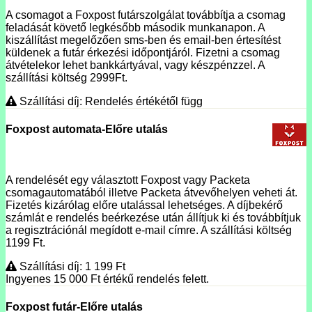
A csomagot a Foxpost futárszolgálat továbbítja a csomag
feladását követő legkésőbb második munkanapon. A
kiszállítást megelőzően sms-ben és email-ben értesítést
küldenek a futár érkezési időpontjáról. Fizetni a csomag
átvételekor lehet bankkártyával, vagy készpénzzel. A
szállítási költség 2999Ft.
Szállítási díj: Rendelés értékétől függ
Foxpost automata-Előre utalás
A rendelését egy választott Foxpost vagy Packeta
csomagautomatából illetve Packeta átvevőhelyen veheti át.
Fizetés kizárólag előre utalással lehetséges. A díjbekérő
számlát e rendelés beérkezése után állítjuk ki és továbbítjuk
a regisztrációnál megídott e-mail címre. A szállítási költség
1199 Ft.
Szállítási díj: 1 199
Ft
Ingyenes 15 000
Ft
értékű rendelés felett.
Foxpost futár-Előre utalás