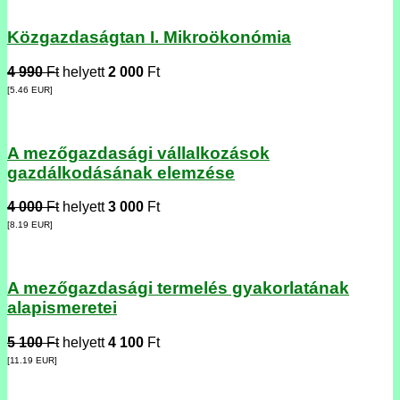
Közgazdaságtan I. Mikroökonómia
4 990
Ft
helyett
2 000
Ft
[5.46
EUR
]
A mezőgazdasági vállalkozások
gazdálkodásának elemzése
4 000
Ft
helyett
3 000
Ft
[8.19
EUR
]
A mezőgazdasági termelés gyakorlatának
alapismeretei
5 100
Ft
helyett
4 100
Ft
[11.19
EUR
]