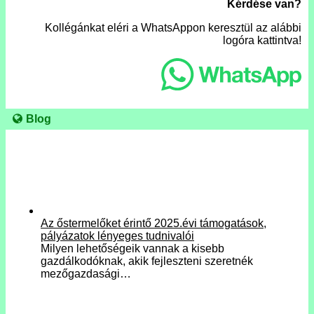
Kérdése van?
Kollégánkat eléri a WhatsAppon keresztül az alábbi
logóra kattintva!
Blog
Az őstermelőket érintő 2025.évi támogatások,
pályázatok lényeges tudnivalói
Milyen lehetőségeik vannak a kisebb
gazdálkodóknak, akik fejleszteni szeretnék
mezőgazdasági…