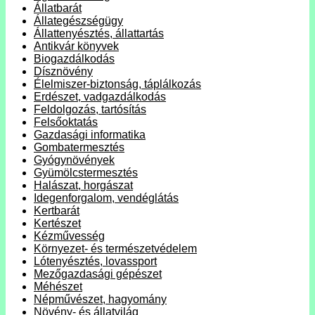
Állatbarát
Állategészségügy
Állattenyésztés, állattartás
Antikvár könyvek
Biogazdálkodás
Dísznövény
Élelmiszer-biztonság, táplálkozás
Erdészet, vadgazdálkodás
Feldolgozás, tartósítás
Felsőoktatás
Gazdasági informatika
Gombatermesztés
Gyógynövények
Gyümölcstermesztés
Halászat, horgászat
Idegenforgalom, vendéglátás
Kertbarát
Kertészet
Kézművesség
Környezet- és természetvédelem
Lótenyésztés, lovassport
Mezőgazdasági gépészet
Méhészet
Népművészet, hagyomány
Növény- és állatvilág