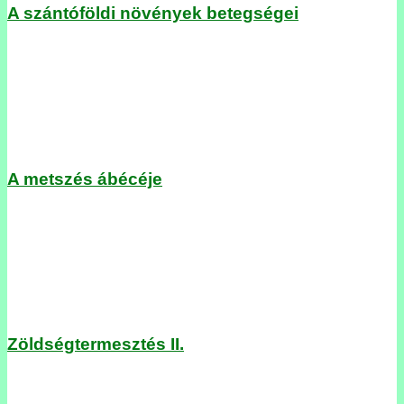
A szántóföldi növények betegségei
A metszés ábécéje
Zöldségtermesztés II.