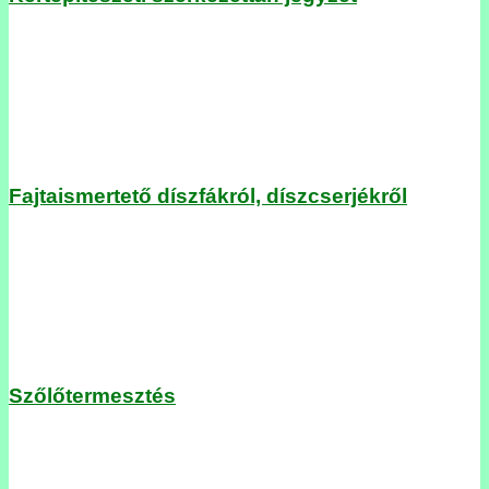
Fajtaismertető díszfákról, díszcserjékről
Szőlőtermesztés