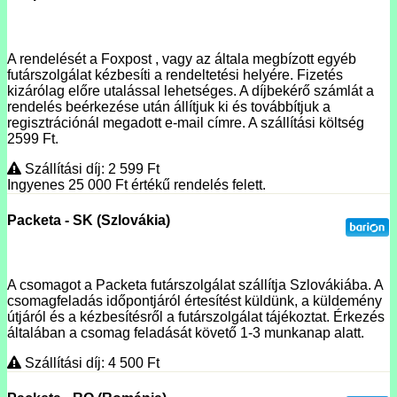
A rendelését a Foxpost , vagy az általa megbízott egyéb
futárszolgálat kézbesíti a rendeltetési helyére. Fizetés
kizárólag előre utalással lehetséges. A díjbekérő számlát a
rendelés beérkezése után állítjuk ki és továbbítjuk a
regisztrációnál megadott e-mail címre. A szállítási költség
2599 Ft.
Szállítási díj: 2 599
Ft
Ingyenes 25 000
Ft
értékű rendelés felett.
Packeta - SK (Szlovákia)
A csomagot a Packeta futárszolgálat szállítja Szlovákiába. A
csomagfeladás időpontjáról értesítést küldünk, a küldemény
útjáról és a kézbesítésről a futárszolgálat tájékoztat. Érkezés
általában a csomag feladását követő 1-3 munkanap alatt.
Szállítási díj: 4 500
Ft