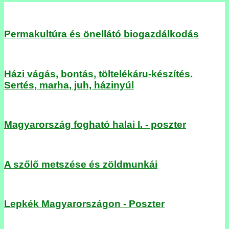
Permakultúra és önellátó biogazdálkodás
Házi vágás, bontás, töltelékáru-készítés.
Sertés, marha, juh, házinyúl
Magyarország fogható halai I. - poszter
A szőlő metszése és zöldmunkái
Lepkék Magyarországon - Poszter