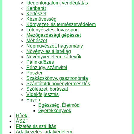
Idegenforgalom, vendéglátás
Kertbarát
Kertészet
Kézművesség
Környezet- és természetvédelem
Lótenyésztés, lovassport
Mezőgazdasági gépészet
Méhészet
Népművészet, hagyomány
Növény- és állatvilág
Növényvédelem, kártevők
Pálinkafőzés
Pénzügy, számvitel
Poszter
Szakácskönyv, gasztronómia
Szántóföldi növénytermesztés
Szőlészet, borászat
Vidékfejlesztés
Egyéb
Egészség, Életmód
Gyerekkönyvek
Hírek
ÁSZF
Fizetés és szállítás
Adatkezelés, adatvédelem