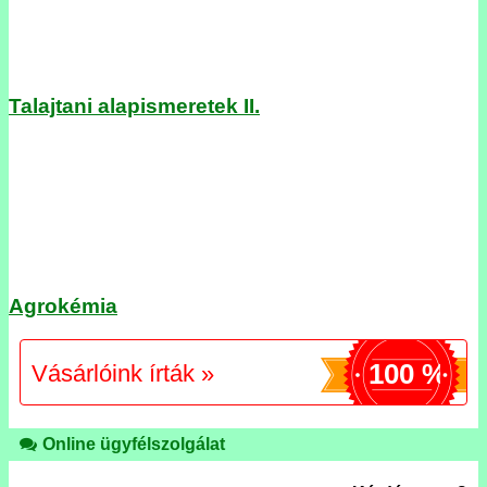
Talajtani alapismeretek II.
Agrokémia
100 %
Vásárlóink írták »
Online ügyfélszolgálat