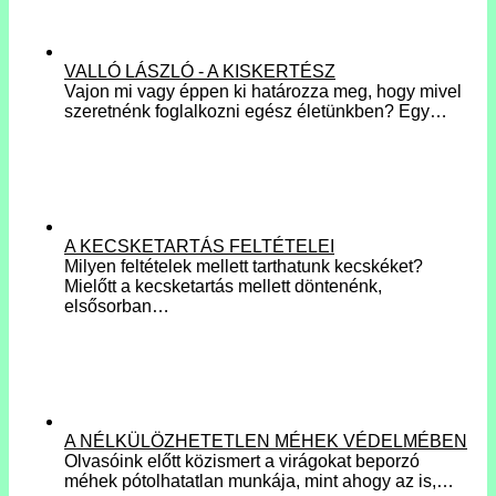
VALLÓ LÁSZLÓ - A KISKERTÉSZ
Vajon mi vagy éppen ki határozza meg, hogy mivel
szeretnénk foglalkozni egész életünkben? Egy…
A KECSKETARTÁS FELTÉTELEI
Milyen feltételek mellett tarthatunk kecskéket?
Mielőtt a kecsketartás mellett döntenénk,
elsősorban…
A NÉLKÜLÖZHETETLEN MÉHEK VÉDELMÉBEN
Olvasóink előtt közismert a virágokat beporzó
méhek pótolhatatlan munkája, mint ahogy az is,…