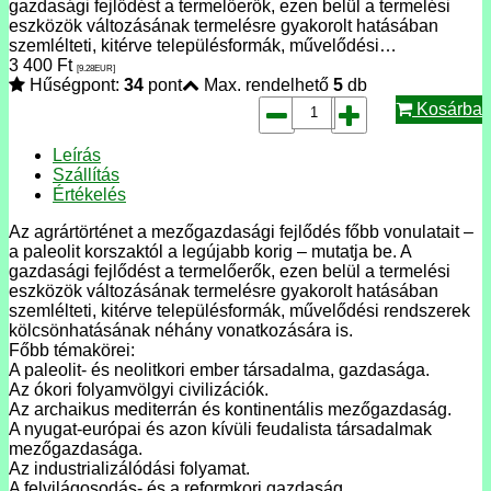
gazdasági fejlődést a termelőerők, ezen belül a termelési
eszközök változásának termelésre gyakorolt hatásában
szemlélteti, kitérve településformák, művelődési…
3 400
Ft
[9.28
EUR
]
Hűségpont:
34
pont
Max. rendelhető
5
db
Kosárba
Leírás
Szállítás
Értékelés
Az agrártörténet a mezőgazdasági fejlődés főbb vonulatait –
a paleolit korszaktól a legújabb korig – mutatja be. A
gazdasági fejlődést a termelőerők, ezen belül a termelési
eszközök változásának termelésre gyakorolt hatásában
szemlélteti, kitérve településformák, művelődési rendszerek
kölcsönhatásának néhány vonatkozására is.
Főbb témakörei:
A paleolit- és neolitkori ember társadalma, gazdasága.
Az ókori folyamvölgyi civilizációk.
Az archaikus mediterrán és kontinentális mezőgazdaság.
A nyugat-európai és azon kívüli feudalista társadalmak
mezőgazdasága.
Az industrializálódási folyamat.
A felvilágosodás- és a reformkori gazdaság.