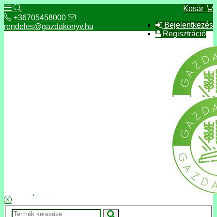
Kosár
+36705458000
Bejelentkezés
rendeles@gazdakonyv.hu
Regisztráció
+36705458000
rendeles@gazdakonyv.hu
Hírek
ÁSZF
Fizetés és szállítás
Adatkezelés, adatvédelem
Kapcsolat