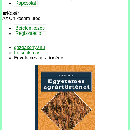
Kapcsolat
Kosár
Az Ön kosara üres.
Bejelentkezés
Regisztráció
gazdakonyv.hu
Felsőoktatás
Egyetemes agrártörténet