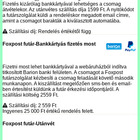
Fizetés kizárólag bankkártyával lehetséges a csomag
átvételekor. Az utánvétes szállítás díja 1599 Ft. A nyitókódot
a futárszolgálat küldi a rendeléskor megadott email címre,
amint a csomagot barakták a kiválasztott automatába.
Szállítási díj: Rendelés értékétől függ
Foxpost futár-Bankkártyás fizetés most
Fizetni most lehet bankkártyával a webáruházból indítva
titkosított Barion banki felületen. A csomagot a Foxpost
futárszolgálat kézbesíti a csomag feladását követő második
munkanapon. A kiszállítást megelőzően sms-ben és email-
ben értesítést küldünk a futár érkezési időpontjáról. A
szállítási költség 2559 Ft.
Szállítási díj: 2 559
Ft
Ingyenes 25 000
Ft
értékű rendelés felett.
Foxpost futár-Utánvét