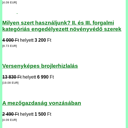
[4.09
EUR
]
Milyen szert használjunk? II. és III. forgalmi
kategóriás engedélyezett növényvédő szerek
4 000
Ft
helyett
3 200
Ft
[8.73
EUR
]
Versenyképes brojlerhizlalás
13 830
Ft
helyett
6 990
Ft
[19.08
EUR
]
A mezőgazdaság vonzásában
2 490
Ft
helyett
1 500
Ft
[4.09
EUR
]