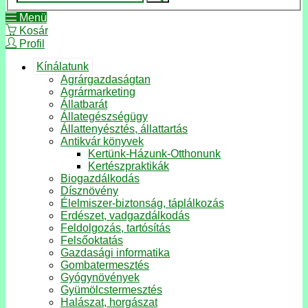
Menü
Kosár
Profil
Kínálatunk
Agrárgazdaságtan
Agrármarketing
Állatbarát
Állategészségügy
Állattenyésztés, állattartás
Antikvár könyvek
Kertünk-Házunk-Otthonunk
Kertészpraktikák
Biogazdálkodás
Dísznövény
Élelmiszer-biztonság, táplálkozás
Erdészet, vadgazdálkodás
Feldolgozás, tartósítás
Felsőoktatás
Gazdasági informatika
Gombatermesztés
Gyógynövények
Gyümölcstermesztés
Halászat, horgászat