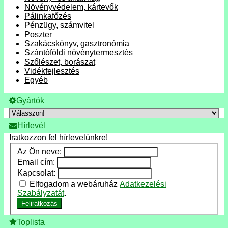
Növényvédelem, kártevők
Pálinkafőzés
Pénzügy, számvitel
Poszter
Szakácskönyv, gasztronómia
Szántóföldi növénytermesztés
Szőlészet, borászat
Vidékfejlesztés
Egyéb
Gyártók
Hírlevél
Iratkozzon fel hírlevelünkre!
Az Ön neve:
Email cím:
Kapcsolat:
Elfogadom a webáruház
Adatkezelési
Szabályzatát
.
Feliratkozás
Toplista