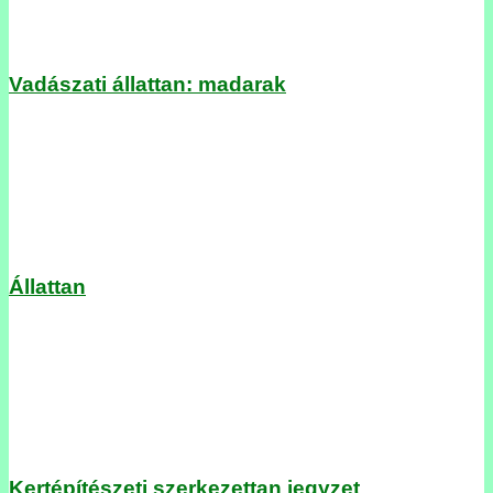
Vadászati állattan: madarak
Állattan
Kertépítészeti szerkezettan jegyzet