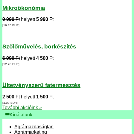
Mikroökonómia
9 990
Ft
helyett
5 990
Ft
[16.35
EUR
]
Szőlőművelés, borkészítés
6 990
Ft
helyett
4 500
Ft
[12.28
EUR
]
Ültetvényszerű fatermesztés
2 500
Ft
helyett
1 500
Ft
[4.09
EUR
]
További akcióink »
Kínálatunk
Agrárgazdaságtan
Agrármarketing