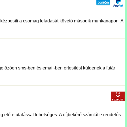
lat kézbesíti a csomag feladását követő második munkanapon. A
előzően sms-ben és email-ben értesítést küldenek a futár
g előre utalással lehetséges. A díjbekérő számlát e rendelés