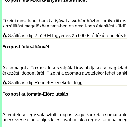
Foxpost futár-Bankkártyás fizetés most
Fizetni most lehet bankkártyával a webáruházból indítva titko
kiszállítást megelőzően sms-ben és email-ben értesítést küldünk
Szállítási díj: 2 559
Ft
Ingyenes 25 000
Ft
értékű rendelés fe
Foxpost futár-Utánvét
A csomagot a Foxpost futárszolgálat továbbítja a csomag fela
érkezési időpontjáról. Fizetni a csomag átvételekor lehet bank
Szállítási díj: Rendelés értékétől függ
Foxpost automata-Előre utalás
A rendelését egy választott Foxpost vagy Packeta csomagautoma
beérkezése után állítjuk ki és továbbítjuk a regisztrációnál megí