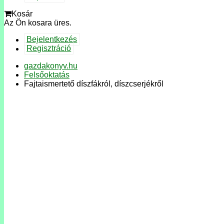
Kosár
Az Ön kosara üres.
Bejelentkezés
Regisztráció
gazdakonyv.hu
Felsőoktatás
Fajtaismertető díszfákról, díszcserjékről