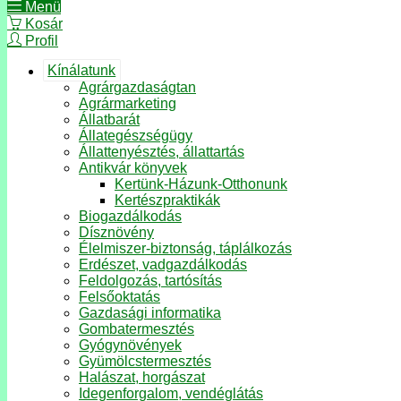
Menü
Kosár
Profil
Kínálatunk
Agrárgazdaságtan
Agrármarketing
Állatbarát
Állategészségügy
Állattenyésztés, állattartás
Antikvár könyvek
Kertünk-Házunk-Otthonunk
Kertészpraktikák
Biogazdálkodás
Dísznövény
Élelmiszer-biztonság, táplálkozás
Erdészet, vadgazdálkodás
Feldolgozás, tartósítás
Felsőoktatás
Gazdasági informatika
Gombatermesztés
Gyógynövények
Gyümölcstermesztés
Halászat, horgászat
Idegenforgalom, vendéglátás