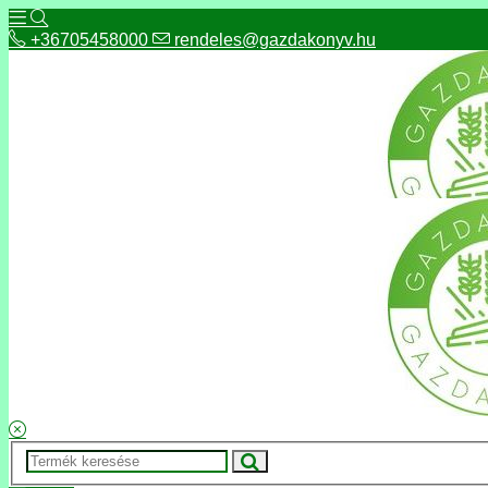
+36705458000
rendeles@gazdakonyv.hu
+36705458000
rendeles@gazdakonyv.hu
Hírek
ÁSZF
Fizetés és szállítás
Adatkezelés, adatvédelem
Kapcsolat