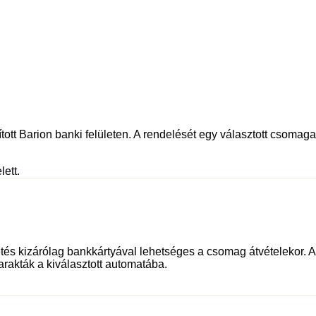
tott Barion banki felületen. A rendelését egy választott csomagau
lett.
és kizárólag bankkártyával lehetséges a csomag átvételekor. Az 
rakták a kiválasztott automatába.