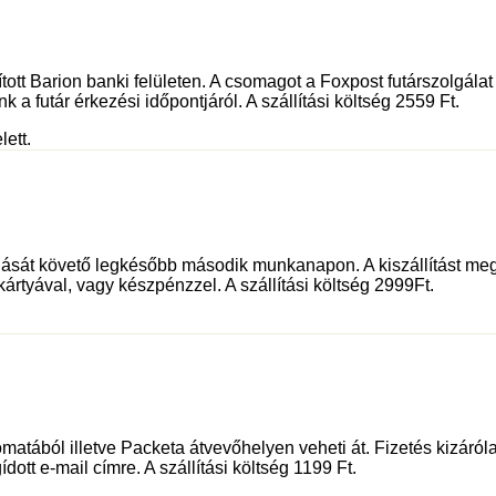
sított Barion banki felületen. A csomagot a Foxpost futárszolgá
 a futár érkezési időpontjáról. A szállítási költség 2559 Ft.
lett.
dását követő legkésőbb második munkanapon. A kiszállítást meg
kártyával, vagy készpénzzel. A szállítási költség 2999Ft.
tából illetve Packeta átvevőhelyen veheti át. Fizetés kizáróla
dott e-mail címre. A szállítási költség 1199 Ft.