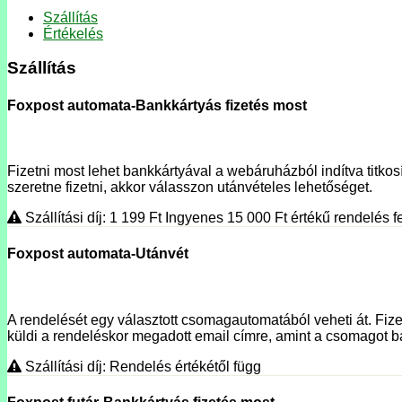
Szállítás
Értékelés
Szállítás
Foxpost automata-Bankkártyás fizetés most
Fizetni most lehet bankkártyával a webáruházból indítva titkosí
szeretne fizetni, akkor válasszon utánvételes lehetőséget.
Szállítási díj: 1 199
Ft
Ingyenes 15 000
Ft
értékű rendelés fe
Foxpost automata-Utánvét
A rendelését egy választott csomagautomatából veheti át. Fizet
küldi a rendeléskor megadott email címre, amint a csomagot ba
Szállítási díj: Rendelés értékétől függ