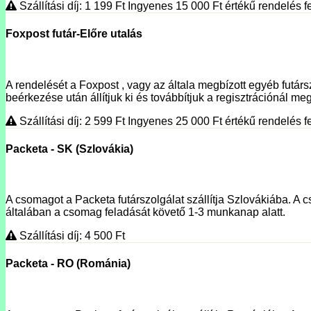
Szállítási díj: 1 199
Ft
Ingyenes 15 000
Ft
értékű rendelés fe
Foxpost futár-Előre utalás
A rendelését a Foxpost , vagy az általa megbízott egyéb futársz
beérkezése után állítjuk ki és továbbítjuk a regisztrációnál meg
Szállítási díj: 2 599
Ft
Ingyenes 25 000
Ft
értékű rendelés fe
Packeta - SK (Szlovákia)
A csomagot a Packeta futárszolgálat szállítja Szlovákiába. A c
általában a csomag feladását követő 1-3 munkanap alatt.
Szállítási díj: 4 500
Ft
Packeta - RO (Románia)