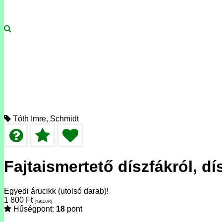
Tóth Imre, Schmidt
Fajtaismertető díszfákról, dí
Egyedi árucikk (utolsó darab)!
1 800
Ft
[4.91
EUR
]
Hűségpont:
18
pont