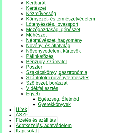
Kertbarát
Kertészet
Kézművesség
Környezet- és természetvédelem
Lótenyésztés, lovassport
Mezőgazdasági gépészet
Méhészet
Népművészet, hagyomány
Növény- és állatvilág
Növényvédelem, kártevők
Pálinkafőzés
Pénzügy, számvitel
Poszter
Szakácskönyv, gasztronómia
Szántóföldi növénytermesztés
Szőlészet, borászat
Vidékfejlesztés
Egyéb
Egészség, Életmód
Gyerekkönyvek
Hírek
ÁSZF
Fizetés és szállítás
Adatkezelés, adatvédelem
Kapcsolat