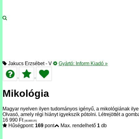
Jakucs Erzsébet - V
Gyártó:
Inform Kiadó
»
Mikológia
Magyar nyelven ilyen tudományos igényű, a mikológiának ilyen
Olvasó, amely régi hiányt igyekszik pótolni. Létrejöttét a gom
16 990
Ft
[46.80
EUR
]
Hűségpont:
169
pont
Max. rendelhető
1
db