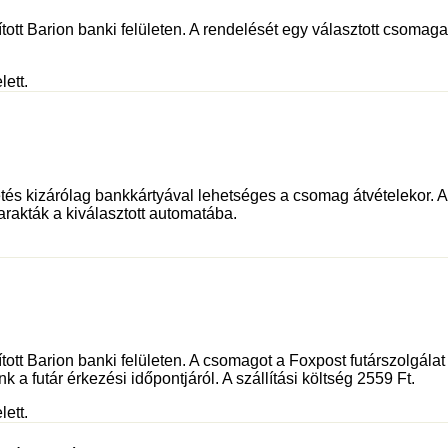
tott Barion banki felületen. A rendelését egy választott csomagau
lett.
és kizárólag bankkártyával lehetséges a csomag átvételekor. Az 
rakták a kiválasztott automatába.
sított Barion banki felületen. A csomagot a Foxpost futárszolgá
 a futár érkezési időpontjáról. A szállítási költség 2559 Ft.
lett.