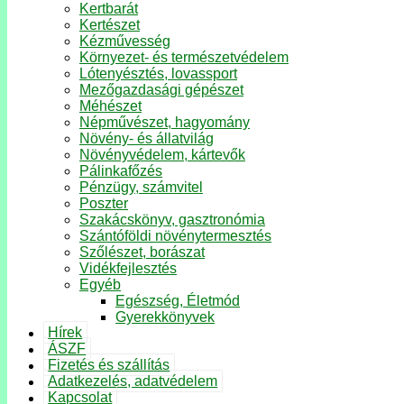
Kertbarát
Kertészet
Kézművesség
Környezet- és természetvédelem
Lótenyésztés, lovassport
Mezőgazdasági gépészet
Méhészet
Népművészet, hagyomány
Növény- és állatvilág
Növényvédelem, kártevők
Pálinkafőzés
Pénzügy, számvitel
Poszter
Szakácskönyv, gasztronómia
Szántóföldi növénytermesztés
Szőlészet, borászat
Vidékfejlesztés
Egyéb
Egészség, Életmód
Gyerekkönyvek
Hírek
ÁSZF
Fizetés és szállítás
Adatkezelés, adatvédelem
Kapcsolat