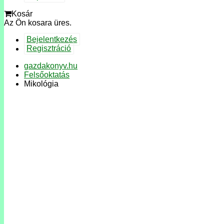
Kosár
Az Ön kosara üres.
Bejelentkezés
Regisztráció
gazdakonyv.hu
Felsőoktatás
Mikológia