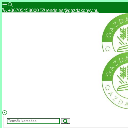
+36705458000
rendeles@gazdakonyv.hu
+36705458000
rendeles@gazdakonyv.hu
Hírek
ÁSZF
Fizetés és szállítás
Adatkezelés, adatvédelem
Kapcsolat