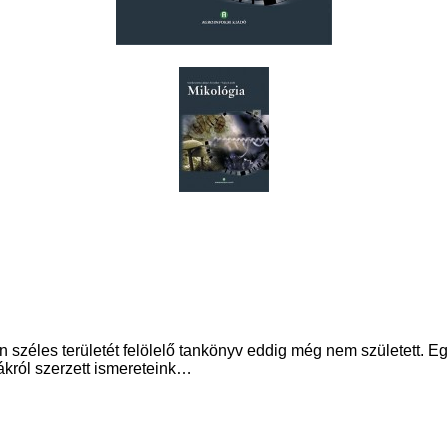
 széles területét felölelő tankönyv eddig még nem született. E
bákról szerzett ismereteink…