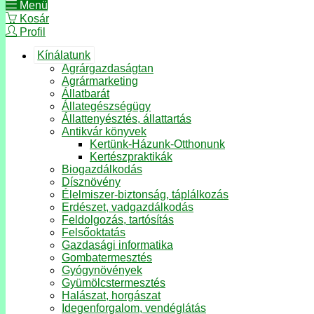
Menü
Kosár
Profil
Kínálatunk
Agrárgazdaságtan
Agrármarketing
Állatbarát
Állategészségügy
Állattenyésztés, állattartás
Antikvár könyvek
Kertünk-Házunk-Otthonunk
Kertészpraktikák
Biogazdálkodás
Dísznövény
Élelmiszer-biztonság, táplálkozás
Erdészet, vadgazdálkodás
Feldolgozás, tartósítás
Felsőoktatás
Gazdasági informatika
Gombatermesztés
Gyógynövények
Gyümölcstermesztés
Halászat, horgászat
Idegenforgalom, vendéglátás