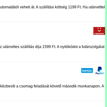
tomatából veheti át. A szállítási költség 1199 Ft. Ha utánvéttel
utánvétes szállítás díja 1599 Ft. A nyitókódot a futárszolgálat
lat kézbesíti a csomag feladását követő második munkanapon. A