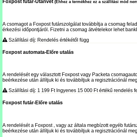
Foxpost futár-Utánvét
(Ehhez a termékhez ez a szállítási mód nem
A csomagot a Foxpost futárszolgálat továbbítja a csomag fela
érkezési időpontjáról. Fizetni a csomag átvételekor lehet bank
Szállítási díj: Rendelés értékétől függ
Foxpost automata-Előre utalás
A rendelését egy választott Foxpost vagy Packeta csomagautoma
beérkezése után állítjuk ki és továbbítjuk a regisztrációnál megí
Szállítási díj: 1 199
Ft
Ingyenes 15 000
Ft
értékű rendelés fe
Foxpost futár-Előre utalás
A rendelését a Foxpost , vagy az általa megbízott egyéb futársz
beérkezése után állítjuk ki és továbbítjuk a regisztrációnál meg