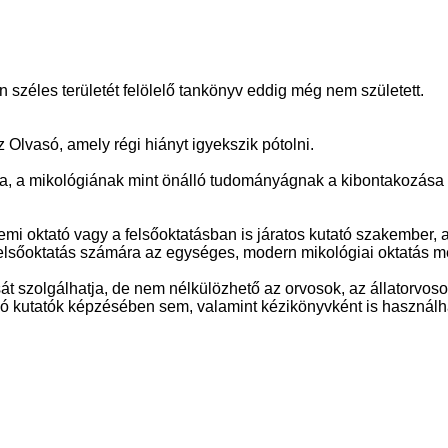
széles területét felölelő tankönyv eddig még nem született.
Olvasó, amely régi hiányt igyekszik pótolni.
ása, a mikológiának mint önálló tudományágnak a kibontakozása 
i oktató vagy a felsőoktatásban is járatos kutató szakember, arr
 felsőoktatás számára az egységes, modern mikológiai oktatás 
sát szolgálhatja, de nem nélkülözhető az orvosok, az állatorvos
zó kutatók képzésében sem, valamint kézikönyvként is használha