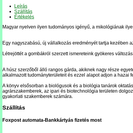
Leírás
Szállítás
Értékelés
Magyar nyelven ilyen tudományos igényű, a mikológiának ilyen 
Egy nagyszabású, új vállalkozás eredményét tartja kezében az 
Létrejöttét a gombákról szerzett ismereteink gyökeres változ
A húsz szerzőből álló rangos gárda, akiknek nagy része egyetem
alkalmazott tudományterületeit és ezzel alapot adjon a hazai
A könyv elsősorban a biológusok és a biológia tanárok oktatá
agrárszakemberek, az ipari és biotechnológia területen dolgo
gyakorlati szakemberek számára.
Szállítás
Foxpost automata-Bankkártyás fizetés most