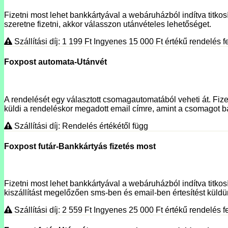
Fizetni most lehet bankkártyával a webáruházból indítva titkosí
szeretne fizetni, akkor válasszon utánvételes lehetőséget.
Szállítási díj: 1 199
Ft
Ingyenes 15 000
Ft
értékű rendelés fe
Foxpost automata-Utánvét
A rendelését egy választott csomagautomatából veheti át. Fizet
küldi a rendeléskor megadott email címre, amint a csomagot ba
Szállítási díj: Rendelés értékétől függ
Foxpost futár-Bankkártyás fizetés most
Fizetni most lehet bankkártyával a webáruházból indítva titko
kiszállítást megelőzően sms-ben és email-ben értesítést küldünk
Szállítási díj: 2 559
Ft
Ingyenes 25 000
Ft
értékű rendelés fe