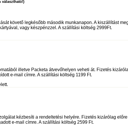
 választható!)
dását követő legkésőbb második munkanapon. A kiszállítást meg
kártyával, vagy készpénzzel. A szállítási költség 2999Ft.
tából illetve Packeta átvevőhelyen veheti át. Fizetés kizáróla
dott e-mail címre. A szállítási költség 1199 Ft.
lett.
olgálat kézbesíti a rendeltetési helyére. Fizetés kizárólag előr
adott e-mail címre. A szállítási költség 2599 Ft.