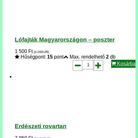
Lófajták Magyarországon – poszter
1 500
Ft
[4.09
EUR
]
Hűségpont:
15
pont
Max. rendelhető
2
db
Kosárba
Erdészeti rovartan