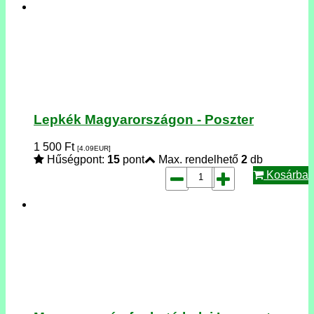
Lepkék Magyarországon - Poszter
1 500
Ft
[4.09
EUR
]
Hűségpont:
15
pont
Max. rendelhető
2
db
Kosárba