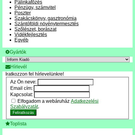
Pálinkafőzés
Pénzügy, számvitel
Poszter
Szakácskönyv, gasztronómia
Szántóföldi növénytermesztés
Szőlészet, borászat
Vidékfejlesztés
Egyéb
Gyártók
Hírlevél
Iratkozzon fel hírlevelünkre!
Az Ön neve:
Email cím:
Kapcsolat:
Elfogadom a webáruház
Adatkezelési
Szabályzatát
.
Feliratkozás
Toplista