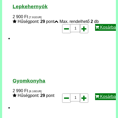
Lepkehernyók
2 900
Ft
[7.91
EUR
]
Hűségpont:
29
pont
Max. rendelhető
2
db
Kosárba
Gyomkonyha
2 990
Ft
[8.16
EUR
]
Hűségpont:
29
pont
Kosárba