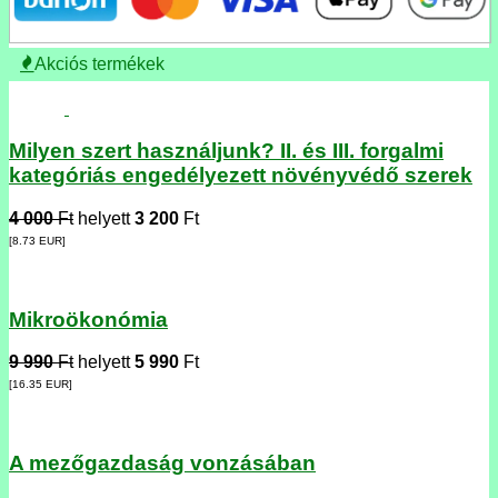
Akciós termékek
Milyen szert használjunk? II. és III. forgalmi
kategóriás engedélyezett növényvédő szerek
4 000
Ft
helyett
3 200
Ft
[8.73
EUR
]
Mikroökonómia
9 990
Ft
helyett
5 990
Ft
[16.35
EUR
]
A mezőgazdaság vonzásában