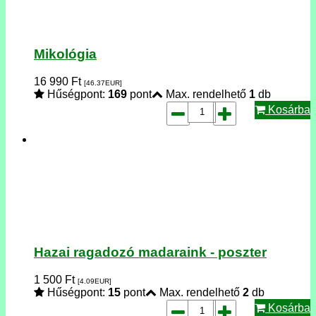
Mikológia
16 990
Ft
[46.37
EUR
]
Hűségpont:
169
pont
Max. rendelhető
1
db
Kosárba
Hazai ragadozó madaraink - poszter
1 500
Ft
[4.09
EUR
]
Hűségpont:
15
pont
Max. rendelhető
2
db
Kosárba