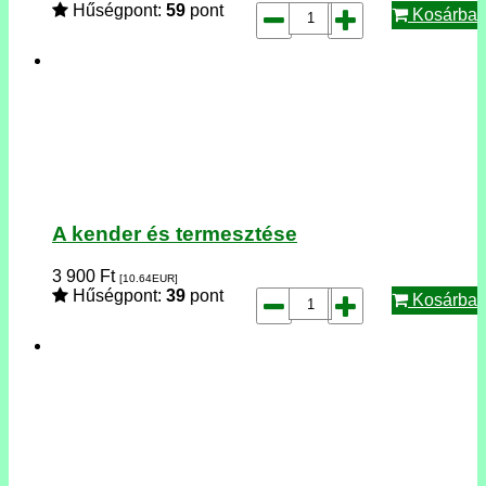
Hűségpont:
59
pont
Kosárba
A kender és termesztése
3 900
Ft
[10.64
EUR
]
Hűségpont:
39
pont
Kosárba