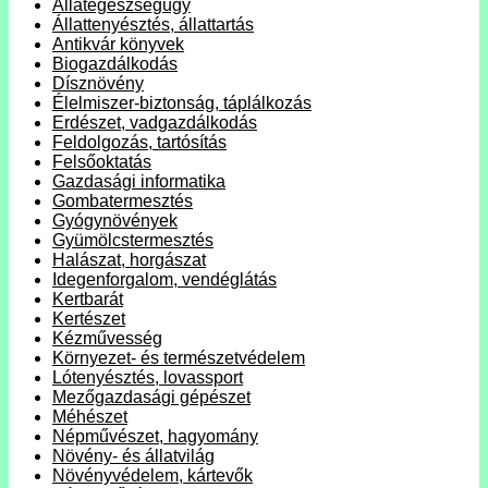
Állategészségügy
Állattenyésztés, állattartás
Antikvár könyvek
Biogazdálkodás
Dísznövény
Élelmiszer-biztonság, táplálkozás
Erdészet, vadgazdálkodás
Feldolgozás, tartósítás
Felsőoktatás
Gazdasági informatika
Gombatermesztés
Gyógynövények
Gyümölcstermesztés
Halászat, horgászat
Idegenforgalom, vendéglátás
Kertbarát
Kertészet
Kézművesség
Környezet- és természetvédelem
Lótenyésztés, lovassport
Mezőgazdasági gépészet
Méhészet
Népművészet, hagyomány
Növény- és állatvilág
Növényvédelem, kártevők