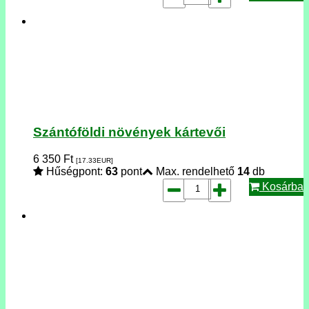
Szántóföldi növények kártevői
6 350
Ft
[17.33
EUR
]
Hűségpont:
63
pont
Max. rendelhető
14
db
Kosárba