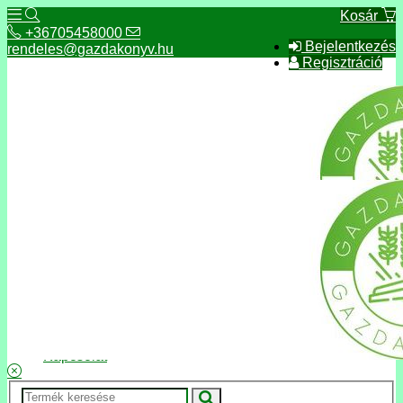
Kosár
+36705458000
Bejelentkezés
rendeles@gazdakonyv.hu
Regisztráció
+36705458000
rendeles@gazdakonyv.hu
Hírek
ÁSZF
Fizetés és szállítás
Adatkezelés, adatvédelem
Kapcsolat