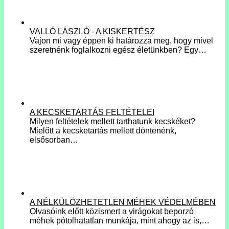
VALLÓ LÁSZLÓ - A KISKERTÉSZ
Vajon mi vagy éppen ki határozza meg, hogy mivel
szeretnénk foglalkozni egész életünkben? Egy…
A KECSKETARTÁS FELTÉTELEI
Milyen feltételek mellett tarthatunk kecskéket?
Mielőtt a kecsketartás mellett döntenénk,
elsősorban…
A NÉLKÜLÖZHETETLEN MÉHEK VÉDELMÉBEN
Olvasóink előtt közismert a virágokat beporzó
méhek pótolhatatlan munkája, mint ahogy az is,…