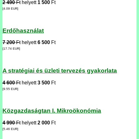
2 490
Ft
helyett
1 500
Ft
[4.09
EUR
]
Erdőhasználat
7 200
Ft
helyett
6 500
Ft
[17.74
EUR
]
A stratégiai és üzleti tervezés gyakorlata
4 600
Ft
helyett
3 500
Ft
[9.55
EUR
]
Közgazdaságtan I. Mikroökonómia
4 990
Ft
helyett
2 000
Ft
[5.46
EUR
]