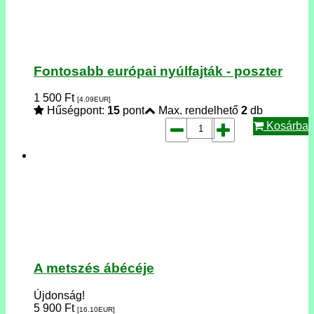
Fontosabb európai nyúlfajták - poszter
1 500
Ft
[4.09
EUR
]
Hűségpont:
15
pont
Max. rendelhető
2
db
Kosárba
A metszés ábécéje
Újdonság!
5 900
Ft
[16.10
EUR
]