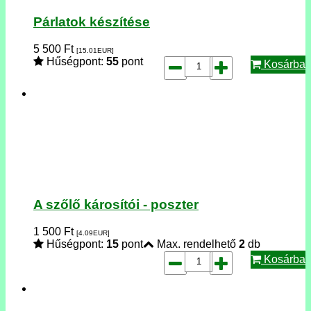
Párlatok készítése
5 500
Ft
[15.01
EUR
]
Hűségpont:
55
pont
Kosárba
A szőlő károsítói - poszter
1 500
Ft
[4.09
EUR
]
Hűségpont:
15
pont
Max. rendelhető
2
db
Kosárba