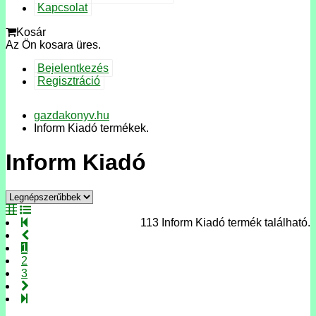
Kapcsolat
Kosár
Az Ön kosara üres.
Bejelentkezés
Regisztráció
gazdakonyv.hu
Inform Kiadó termékek.
Inform Kiadó
113 Inform Kiadó termék található.
1
2
3