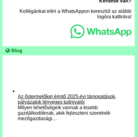
Kérdése van?
Kollégánkat eléri a WhatsAppon keresztül az alábbi
logóra kattintva!
Blog
Az őstermelőket érintő 2025.évi támogatások,
pályázatok lényeges tudnivalói
Milyen lehetőségeik vannak a kisebb
gazdálkodóknak, akik fejleszteni szeretnék
mezőgazdasági…