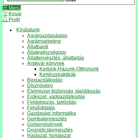
Menü
Kosár
Profil
Kínálatunk
Agrárgazdaságtan
Agrármarketing
Állatbarát
Állategészségügy
Állattenyésztés, állattartás
Antikvár könyvek
Kertünk-Házunk-Otthonunk
Kertészpraktikák
Biogazdálkodás
Dísznövény
Élelmiszer-biztonság, táplálkozás
Erdészet, vadgazdálkodás
Feldolgozás, tartósítás
Felsőoktatás
Gazdasági informatika
Gombatermesztés
Gyógynövények
Gyümölcstermesztés
Halászat, horgászat