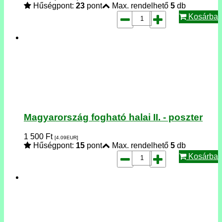
Hűségpont:
23
pont
Max. rendelhető
5
db
Kosárba
Magyarország fogható halai II. - poszter
1 500
Ft
[4.09
EUR
]
Hűségpont:
15
pont
Max. rendelhető
5
db
Kosárba