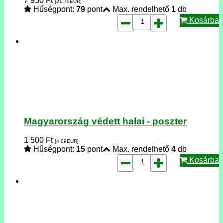
7 950
Ft
[21.70
EUR
]
Hűségpont:
79
pont
Max. rendelhető
1
db
Kosárba
Magyarország védett halai - poszter
1 500
Ft
[4.09
EUR
]
Hűségpont:
15
pont
Max. rendelhető
4
db
Kosárba