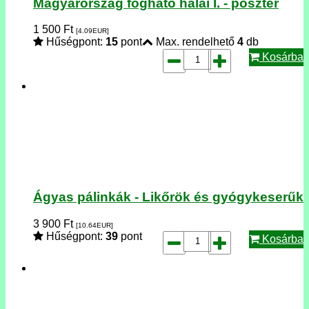
Magyarország fogható halai I. - poszter
1 500
Ft
[4.09
EUR
]
Hűségpont:
15
pont
Max. rendelhető
4
db
Kosárba
Ágyas pálinkák - Likőrök és gyógykeserűk
3 900
Ft
[10.64
EUR
]
Hűségpont:
39
pont
Kosárba