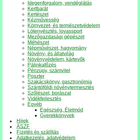
Idegenforgalom, vendéglátás
Kertbarát
Kertészet
Kézművesség
Környezet- és természetvédelem
Lótenyésztés, lovassport
Mezőgazdasági gépészet
Méhészet
Népművészet, hagyomány
Növény- és állatvilág
Növényvédelem, kártevők
Pálinkafőzés
Pénzügy, számvitel
Poszter
Szakácskönyv, gasztronómia
Szántóföldi növénytermesztés
Szőlészet, borászat
Vidékfejlesztés
Egyéb
Egészség, Életmód
Gyerekkönyvek
Hírek
ÁSZF
Fizetés és szállítás
Adatkezelés, adatvédelem