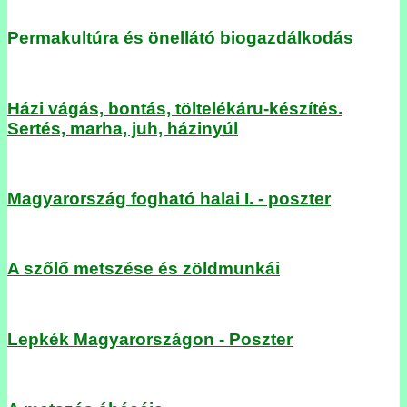
Permakultúra és önellátó biogazdálkodás
Házi vágás, bontás, töltelékáru-készítés.
Sertés, marha, juh, házinyúl
Magyarország fogható halai I. - poszter
A szőlő metszése és zöldmunkái
Lepkék Magyarországon - Poszter