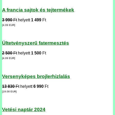
A francia sajtok és tejtermékek
3 990
Ft
helyett
1 499
Ft
[4.09
EUR
]
Ültetvényszerű fatermesztés
2 500
Ft
helyett
1 500
Ft
[4.09
EUR
]
Versenyképes brojlerhizlalás
13 830
Ft
helyett
6 990
Ft
[19.08
EUR
]
Vetési naptár 2024