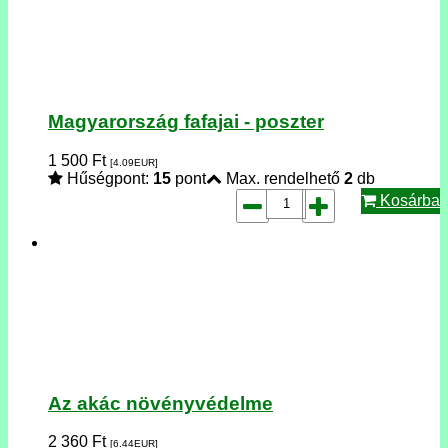
Magyarország fafajai - poszter
1 500
Ft
[4.09
EUR
]
Hűségpont:
15
pont
Max. rendelhető
2
db
Kosárba
Az akác növényvédelme
2 360
Ft
[6.44
EUR
]