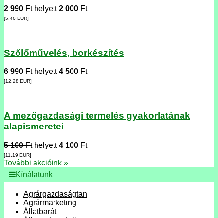
2 990
Ft
helyett
2 000
Ft
[5.46
EUR
]
Szőlőművelés, borkészítés
6 990
Ft
helyett
4 500
Ft
[12.28
EUR
]
A mezőgazdasági termelés gyakorlatának
alapismeretei
5 100
Ft
helyett
4 100
Ft
[11.19
EUR
]
További akcióink »
Kínálatunk
Agrárgazdaságtan
Agrármarketing
Állatbarát