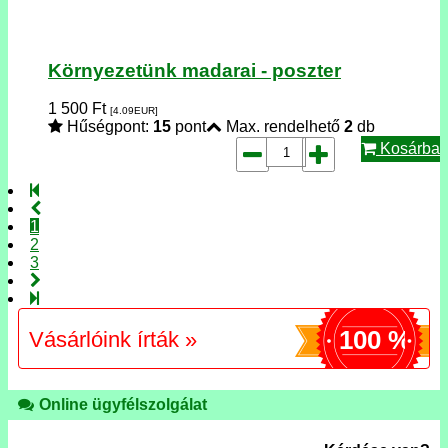
Környezetünk madarai - poszter
1 500
Ft
[4.09
EUR
]
Hűségpont:
15
pont
Max. rendelhető
2
db
Kosárba
1
2
3
100 %
Vásárlóink írták »
Online ügyfélszolgálat