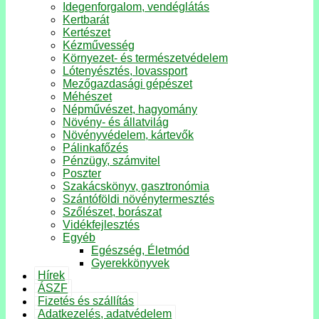
Idegenforgalom, vendéglátás
Kertbarát
Kertészet
Kézművesség
Környezet- és természetvédelem
Lótenyésztés, lovassport
Mezőgazdasági gépészet
Méhészet
Népművészet, hagyomány
Növény- és állatvilág
Növényvédelem, kártevők
Pálinkafőzés
Pénzügy, számvitel
Poszter
Szakácskönyv, gasztronómia
Szántóföldi növénytermesztés
Szőlészet, borászat
Vidékfejlesztés
Egyéb
Egészség, Életmód
Gyerekkönyvek
Hírek
ÁSZF
Fizetés és szállítás
Adatkezelés, adatvédelem