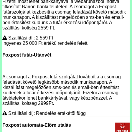
Fizetni most lehet bankkártyával a webáruházból indítva
titkosított Barion banki felületen. A csomagot a Foxpost
futárszolgálat kézbesíti a csomag feladását követő második
munkanapon. A kiszállítást megelőzően sms-ben és email-
ben értesítést küldünk a futár érkezési időpontjáról. A
szállítási költség 2559 Ft.
Szállítási díj: 2 559
Ft
Ingyenes 25 000
Ft
értékű rendelés felett.
Foxpost futár-Utánvét
A csomagot a Foxpost futárszolgálat továbbítja a csomag
feladását követő legkésőbb második munkanapon. A
kiszállítást megelőzően sms-ben és email-ben értesítést
küldenek a futár érkezési időpontjáról. Fizetni a csomag
átvételekor lehet bankkártyával, vagy készpénzzel. A
szállítási költség 2999Ft.
Szállítási díj: Rendelés értékétől függ
Foxpost automata-Előre utalás