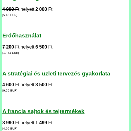
4 990
Ft
helyett
2 000
Ft
[5.46
EUR
]
Erdőhasználat
7 200
Ft
helyett
6 500
Ft
[17.74
EUR
]
A stratégiai és üzleti tervezés gyakorlata
4 600
Ft
helyett
3 500
Ft
[9.55
EUR
]
A francia sajtok és tejtermékek
3 990
Ft
helyett
1 499
Ft
[4.09
EUR
]