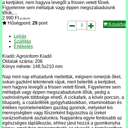
a kertjüket, nem hagyva levegőt a frissen vetett fűnek.
Figyelemre sem méltatjuk vagy éppen megszabadulunk
tőlük,…
2 990
Ft
[8.16
EUR
]
Hűségpont:
29
pont
Kosárba
Leírás
Szállítás
Értékelés
Kiadó: Agroinform Kiadó
Oldalak száma: 206
Könyv mérete: 148,5x210 mm
Nap mint nap elhaladunk mellettük, mégsem ismerjük őket,
sokan gazként tekintenek rájuk, mert beterítik a kertjüket,
nem hagyva levegőt a frissen vetett fűnek. Figyelemre sem
méltatjuk vagy éppen megszabadulunk tőlük, pedig a
vadnövények többsége ehető. A cickafark, a kövér porcsin, a
libaparéj, a csalánfélék gyógyhatásokban, vitaminokban és
értékes nyomelemekben gazdag gyomok, melyeket kis
mennyiségben vagy fűszerként fogyasztva új ízeket
varázsolhatunk asztalunkra. Napjainkra egyre fontosabb az
egészséges táplálkozás, ehhez járul hozzá a gyomkonyha