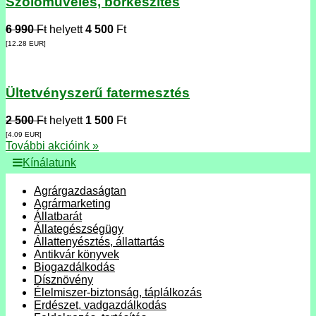
Szőlőművelés, borkészítés
6 990
Ft
helyett
4 500
Ft
[12.28
EUR
]
Ültetvényszerű fatermesztés
2 500
Ft
helyett
1 500
Ft
[4.09
EUR
]
További akcióink »
Kínálatunk
Agrárgazdaságtan
Agrármarketing
Állatbarát
Állategészségügy
Állattenyésztés, állattartás
Antikvár könyvek
Biogazdálkodás
Dísznövény
Élelmiszer-biztonság, táplálkozás
Erdészet, vadgazdálkodás