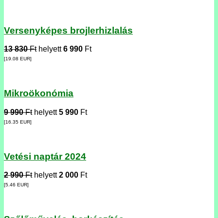
Versenyképes brojlerhizlalás
13 830
Ft
helyett
6 990
Ft
[19.08
EUR
]
Mikroökonómia
9 990
Ft
helyett
5 990
Ft
[16.35
EUR
]
Vetési naptár 2024
2 990
Ft
helyett
2 000
Ft
[5.46
EUR
]