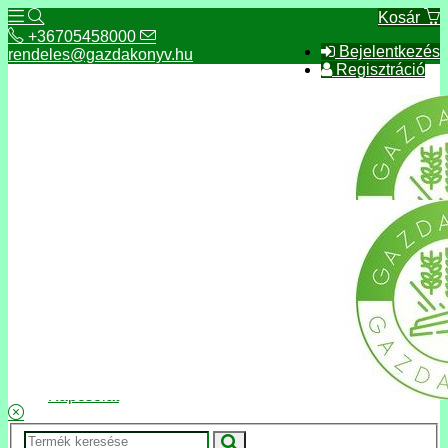
Kosár
+36705458000
Bejelentkezés
rendeles@gazdakonyv.hu
Regisztráció
+36705458000
rendeles@gazdakonyv.hu
Hírek
ÁSZF
Fizetés és szállítás
Adatkezelés, adatvédelem
Kapcsolat