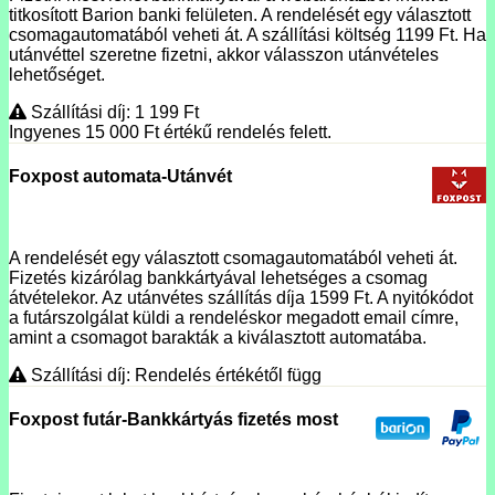
titkosított Barion banki felületen. A rendelését egy választott
csomagautomatából veheti át. A szállítási költség 1199 Ft. Ha
utánvéttel szeretne fizetni, akkor válasszon utánvételes
lehetőséget.
Szállítási díj: 1 199
Ft
Ingyenes 15 000
Ft
értékű rendelés felett.
Foxpost automata-Utánvét
A rendelését egy választott csomagautomatából veheti át.
Fizetés kizárólag bankkártyával lehetséges a csomag
átvételekor. Az utánvétes szállítás díja 1599 Ft. A nyitókódot
a futárszolgálat küldi a rendeléskor megadott email címre,
amint a csomagot barakták a kiválasztott automatába.
Szállítási díj: Rendelés értékétől függ
Foxpost futár-Bankkártyás fizetés most