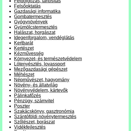
Feldolgozás, tartósítás
Felsőoktatás
Gazdasági informatika
Gombatermesztés
Gyógynövények
Gyümölcstermesztés
Halászat, horgászat
Idegenforgalom, vendéglátás
Kertbarát
Kertészet
Kézművesség
Környezet- és természetvédelem
Lótenyésztés, lovassport
Mezőgazdasági gépészet
Méhészet
Népművészet, hagyomány
Növény- és állatvilág
Növényvédelem, kártevők
Pálinkafőzés
Pénzügy, számvitel
Poszter
Szakácskönyv, gasztronómia
Szántóföldi növénytermesztés
Szőlészet, borászat
Vidékfejlesztés