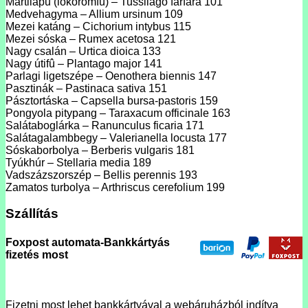
Martilapu (lókörömfû) – Tussilago farfara 101
Medvehagyma – Allium ursinum 109
Mezei katáng – Cichorium intybus 115
Mezei sóska – Rumex acetosa 121
Nagy csalán – Urtica dioica 133
Nagy útifû – Plantago major 141
Parlagi ligetszépe – Oenothera biennis 147
Pasztinák – Pastinaca sativa 151
Pásztortáska – Capsella bursa-pastoris 159
Pongyola pitypang – Taraxacum officinale 163
Salátaboglárka – Ranunculus ficaria 171
Salátagalambbegy – Valerianella locusta 177
Sóskaborbolya – Berberis vulgaris 181
Tyúkhúr – Stellaria media 189
Vadszázszorszép – Bellis perennis 193
Zamatos turbolya – Arthriscus cerefolium 199
Szállítás
Foxpost automata-Bankkártyás
fizetés most
Fizetni most lehet bankkártyával a webáruházból indítva