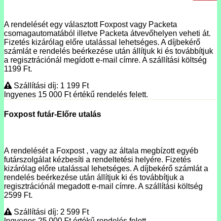
A rendelését egy választott Foxpost vagy Packeta
csomagautomatából illetve Packeta átvevőhelyen veheti át.
Fizetés kizárólag előre utalással lehetséges. A díjbekérő
számlát e rendelés beérkezése után állítjuk ki és továbbítjuk
a regisztrációnál megídott e-mail címre. A szállítási költség
1199 Ft.
Szállítási díj: 1 199
Ft
Ingyenes 15 000
Ft
értékű rendelés felett.
Foxpost futár-Előre utalás
A rendelését a Foxpost , vagy az általa megbízott egyéb
futárszolgálat kézbesíti a rendeltetési helyére. Fizetés
kizárólag előre utalással lehetséges. A díjbekérő számlát a
rendelés beérkezése után állítjuk ki és továbbítjuk a
regisztrációnál megadott e-mail címre. A szállítási költség
2599 Ft.
Szállítási díj: 2 599
Ft
Ingyenes 25 000
Ft
értékű rendelés felett.