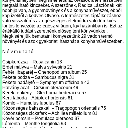
könyv, amelyben megismerhetik az olvasók a természetben
megtalálható kincseket. A szerzőnek, Radics Lászlónak két
hobbija van, a gyomnövények és a konyhaművészet, ebből
kap ízelítőt a kedves Olvasó. A természetes táplálkozáshoz
való visszatérés az egészséges életmódra való törekvés
fontos tényezője az egész világon, így hazánkban is. Ezt az
értékálló tudást szeretnénk elősegíteni könyvünkkel.
Megkíséreljük bemutatni környezetünk 29 vadon termő
növényét és azok gyakorlati hasznát a konyhaművészetben.
N é v m u t a t ó
Csipkerózsa – Rosa canin 13
Erdei mályva – Malva sylvestris 21
Fehér libaparéj – Chenopodium album 25
Fekete bodza – Sambucus nigra 31
Fekete nadálytô – Symphytum officinale 43
Halvány acat – Cirsium oleraceum 49
Kerek repkény – Glechoma hederacea 57
Kerti laboda – Atriplex hortensis 61
Komló – Humulus lupulus 67
Közönséges bakszakáll – Tragopogon orientalis 75
Közönséges cickafark – Achillea millefolium 81
Kövér porcsin – Portulaca oleracea 87
Lómenta – Menthe longifolia 93