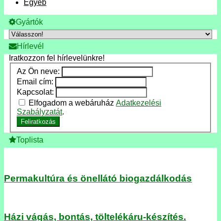
Egyéb
Gyártók
Hírlevél
Iratkozzon fel hírlevelünkre!
Az Ön neve:
Email cím:
Kapcsolat:
Elfogadom a webáruház
Adatkezelési
Szabályzatát
.
Feliratkozás
Toplista
Permakultúra és önellátó biogazdálkodás
Házi vágás, bontás, töltelékáru-készítés.