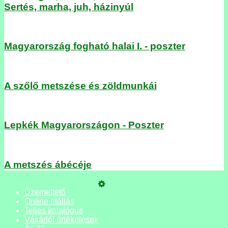
Sertés, marha, juh, házinyúl
Magyarország fogható halai I. - poszter
A szőlő metszése és zöldmunkái
Lepkék Magyarországon - Poszter
A metszés ábécéje
Üzemeltető
Online elállás
Teljes katalógus
Vásárlói értékelések