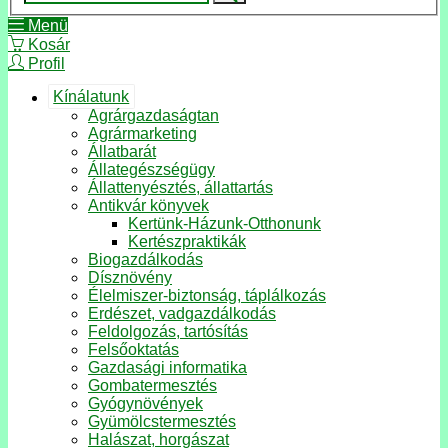
Menü
Kosár
Profil
Kínálatunk
Agrárgazdaságtan
Agrármarketing
Állatbarát
Állategészségügy
Állattenyésztés, állattartás
Antikvár könyvek
Kertünk-Házunk-Otthonunk
Kertészpraktikák
Biogazdálkodás
Dísznövény
Élelmiszer-biztonság, táplálkozás
Erdészet, vadgazdálkodás
Feldolgozás, tartósítás
Felsőoktatás
Gazdasági informatika
Gombatermesztés
Gyógynövények
Gyümölcstermesztés
Halászat, horgászat