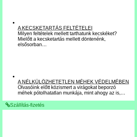
A KECSKETARTÁS FELTÉTELEI
Milyen feltételek mellett tarthatunk kecskéket?
Mielőtt a kecsketartás mellett döntenénk,
elsősorban…
A NÉLKÜLÖZHETETLEN MÉHEK VÉDELMÉBEN
Olvasóink előtt közismert a virágokat beporzó
méhek pótolhatatlan munkája, mint ahogy az is,…
Szállítás-fizetés