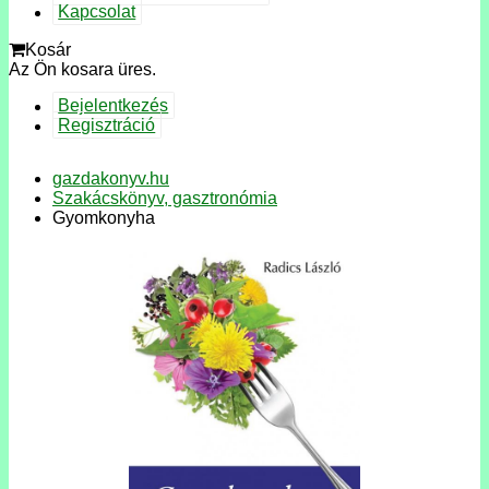
Kapcsolat
Kosár
Az Ön kosara üres.
Bejelentkezés
Regisztráció
gazdakonyv.hu
Szakácskönyv, gasztronómia
Gyomkonyha