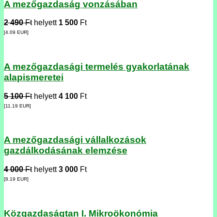
A mezőgazdaság vonzásában
2 490
Ft
helyett
1 500
Ft
[4.09
EUR
]
A mezőgazdasági termelés gyakorlatának
alapismeretei
5 100
Ft
helyett
4 100
Ft
[11.19
EUR
]
A mezőgazdasági vállalkozások
gazdálkodásának elemzése
4 000
Ft
helyett
3 000
Ft
[8.19
EUR
]
Közgazdaságtan I. Mikroökonómia