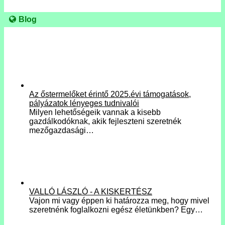
Blog
Az őstermelőket érintő 2025.évi támogatások,
pályázatok lényeges tudnivalói
Milyen lehetőségeik vannak a kisebb
gazdálkodóknak, akik fejleszteni szeretnék
mezőgazdasági…
VALLÓ LÁSZLÓ - A KISKERTÉSZ
Vajon mi vagy éppen ki határozza meg, hogy mivel
szeretnénk foglalkozni egész életünkben? Egy…