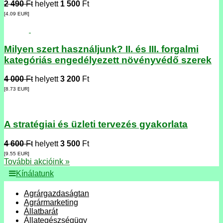
2 490
Ft
helyett
1 500
Ft
[4.09
EUR
]
Milyen szert használjunk? II. és III. forgalmi
kategóriás engedélyezett növényvédő szerek
4 000
Ft
helyett
3 200
Ft
[8.73
EUR
]
A stratégiai és üzleti tervezés gyakorlata
4 600
Ft
helyett
3 500
Ft
[9.55
EUR
]
További akcióink »
Kínálatunk
Agrárgazdaságtan
Agrármarketing
Állatbarát
Állategészségügy