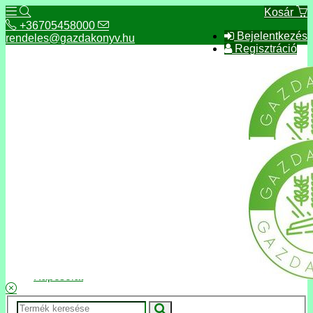
Kosár
+36705458000
Bejelentkezés
rendeles@gazdakonyv.hu
Regisztráció
+36705458000
rendeles@gazdakonyv.hu
Hírek
ÁSZF
Fizetés és szállítás
Adatkezelés, adatvédelem
Kapcsolat