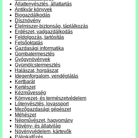
Állattenyésztés, állattartás
Antikvár könyvek
Biogazdálkodás
Dísznövény
Élelmiszer-biztonság, táplálkozás
Erdészet, vadgazdálkodás
Feldolgozás, tartósítás
Felsőoktatás
Gazdasági informatika
Gombatermesztés
Gyógynövények
Gyümölcstermesztés
Halászat, horgászat
Idegenforgalom, vendéglátás
Kertbarát
Kertészet
Kézművesség
Környezet- és természetvédelem
Lótenyésztés, lovassport
Mezőgazdasági gépészet
Méhészet
Népművészet, hagyomány
Növény- és állatvilág
Növényvédelem, kártevők
Pálinkafőzés