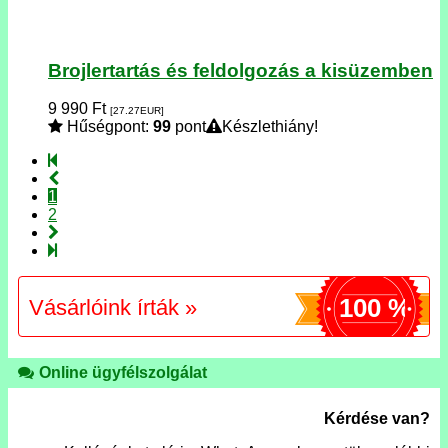
Brojlertartás és feldolgozás a kisüzemben
9 990
Ft
[27.27
EUR
]
Hűségpont:
99
pont
Készlethiány!
1
2
100 %
Vásárlóink írták »
Online ügyfélszolgálat
Kérdése van?