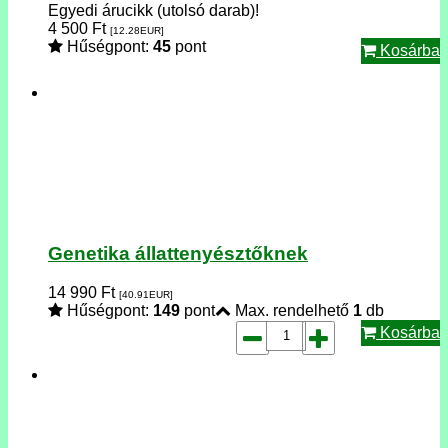
Egyedi árucikk (utolsó darab)!
4 500
Ft
[12.28
EUR
]
Hűségpont:
45
pont
Kosárba
Genetika állattenyésztőknek
14 990
Ft
[40.91
EUR
]
Hűségpont:
149
pont
Max. rendelhető
1
db
Kosárba