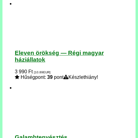
Eleven örökség — Régi magyar
háziállatok
3 990
Ft
[10.89
EUR
]
Hűségpont:
39
pont
Készlethiány!
Galambtenyésztés