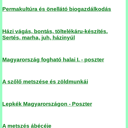
Permakultúra és önellátó biogazdálkodás
Házi vágás, bontás, töltelékáru-készítés.
Sertés, marha, juh, házinyúl
Magyarország fogható halai I. - poszter
A szőlő metszése és zöldmunkái
Lepkék Magyarországon - Poszter
A metszés ábécéje