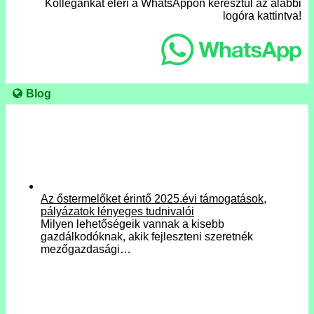
Kollégánkat eléri a WhatsAppon keresztül az alábbi
logóra kattintva!
Blog
Az őstermelőket érintő 2025.évi támogatások,
pályázatok lényeges tudnivalói
Milyen lehetőségeik vannak a kisebb
gazdálkodóknak, akik fejleszteni szeretnék
mezőgazdasági…