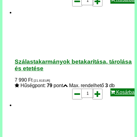
Szálastakarmányok betakarítása, tárolása
és etetése
7 990
Ft
[21.81
EUR
]
Hűségpont:
79
pont
Max. rendelhető
3
db
Kosárba