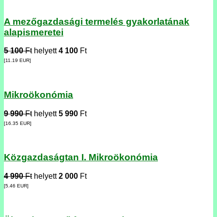
A mezőgazdasági termelés gyakorlatának
alapismeretei
5 100
Ft
helyett
4 100
Ft
[11.19
EUR
]
Mikroökonómia
9 990
Ft
helyett
5 990
Ft
[16.35
EUR
]
Közgazdaságtan I. Mikroökonómia
4 990
Ft
helyett
2 000
Ft
[5.46
EUR
]