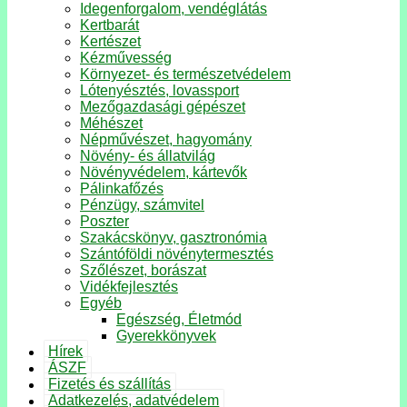
Idegenforgalom, vendéglátás
Kertbarát
Kertészet
Kézművesség
Környezet- és természetvédelem
Lótenyésztés, lovassport
Mezőgazdasági gépészet
Méhészet
Népművészet, hagyomány
Növény- és állatvilág
Növényvédelem, kártevők
Pálinkafőzés
Pénzügy, számvitel
Poszter
Szakácskönyv, gasztronómia
Szántóföldi növénytermesztés
Szőlészet, borászat
Vidékfejlesztés
Egyéb
Egészség, Életmód
Gyerekkönyvek
Hírek
ÁSZF
Fizetés és szállítás
Adatkezelés, adatvédelem