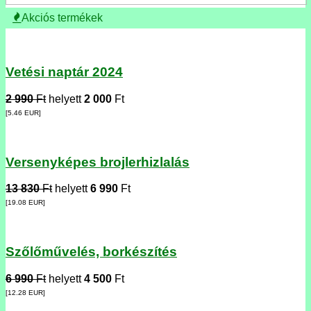
Akciós termékek
Vetési naptár 2024
2 990
Ft
helyett
2 000
Ft
[5.46
EUR
]
Versenyképes brojlerhizlalás
13 830
Ft
helyett
6 990
Ft
[19.08
EUR
]
Szőlőművelés, borkészítés
6 990
Ft
helyett
4 500
Ft
[12.28
EUR
]