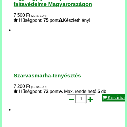
fajtavédelme Magyarországon
7 500
Ft
[20.47
EUR
]
Hűségpont:
75
pont
Készlethiány!
Szarvasmarha-tenyésztés
7 200
Ft
[19.65
EUR
]
Hűségpont:
72
pont
Max. rendelhető
5
db
Kosárba