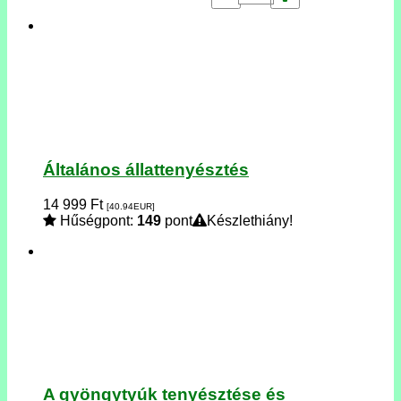
Általános állattenyésztés
14 999
Ft
[40.94
EUR
]
Hűségpont:
149
pont
Készlethiány!
A gyöngytyúk tenyésztése és