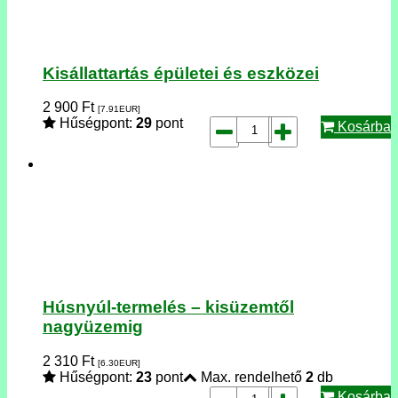
Kisállattartás épületei és eszközei
2 900
Ft
[7.91
EUR
]
Hűségpont:
29
pont
Kosárba
Húsnyúl-termelés – kisüzemtől
nagyüzemig
2 310
Ft
[6.30
EUR
]
Hűségpont:
23
pont
Max. rendelhető
2
db
Kosárba