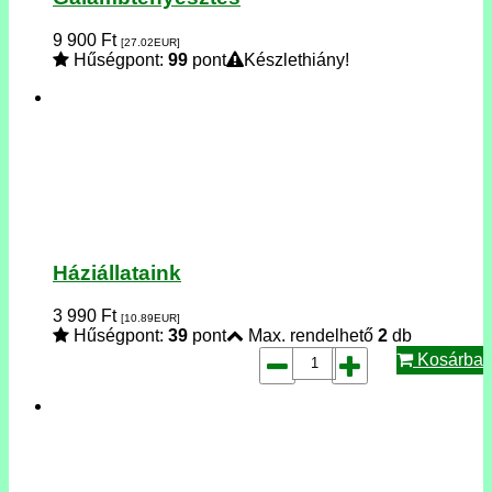
9 900
Ft
[27.02
EUR
]
Hűségpont:
99
pont
Készlethiány!
Háziállataink
3 990
Ft
[10.89
EUR
]
Hűségpont:
39
pont
Max. rendelhető
2
db
Kosárba