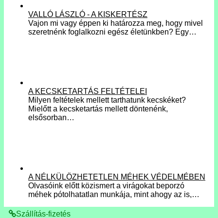
VALLÓ LÁSZLÓ - A KISKERTÉSZ
Vajon mi vagy éppen ki határozza meg, hogy mivel
szeretnénk foglalkozni egész életünkben? Egy…
A KECSKETARTÁS FELTÉTELEI
Milyen feltételek mellett tarthatunk kecskéket?
Mielőtt a kecsketartás mellett döntenénk,
elsősorban…
A NÉLKÜLÖZHETETLEN MÉHEK VÉDELMÉBEN
Olvasóink előtt közismert a virágokat beporzó
méhek pótolhatatlan munkája, mint ahogy az is,…
Szállítás-fizetés