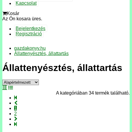
Kapcsolat
Kosár
Az Ön kosara üres.
Bejelentkezés
Regisztráció
gazdakonyv.hu
Állattenyésztés, állattartás
Állattenyésztés, állattartás
A kategóriában 34 termék található.
1
2