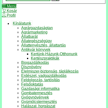
Menü
Kosár
Profil
Kínálatunk
Agrárgazdaságtan
Agrármarketing
Állatbarát
Állategészségügy
Állattenyésztés, állattartás
Antikvár könyvek
Kertünk-Házunk-Otthonunk
Kertészpraktikák
Biogazdálkodás
Dísznövény
Élelmiszer-biztonság, táplálkozás
Erdészet, vadgazdálkodás
Feldolgozás, tartósítás
Felsőoktatás
Gazdasági informatika
Gombatermesztés
Gyógynövények
Gyümölcstermesztés
Halászat, horgászat