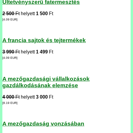
Ültetvényszerű fatermesztés
2 500
Ft
helyett
1 500
Ft
[4.09
EUR
]
A francia sajtok és tejtermékek
3 990
Ft
helyett
1 499
Ft
[4.09
EUR
]
A mezőgazdasági vállalkozások
gazdálkodásának elemzése
4 000
Ft
helyett
3 000
Ft
[8.19
EUR
]
A mezőgazdaság vonzásában