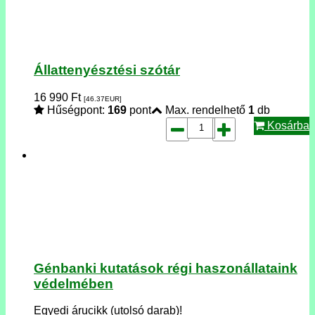
Állattenyésztési szótár
16 990
Ft
[46.37
EUR
]
Hűségpont:
169
pont
Max. rendelhető
1
db
Kosárba
Génbanki kutatások régi haszonállataink
védelmében
Egyedi árucikk (utolsó darab)!