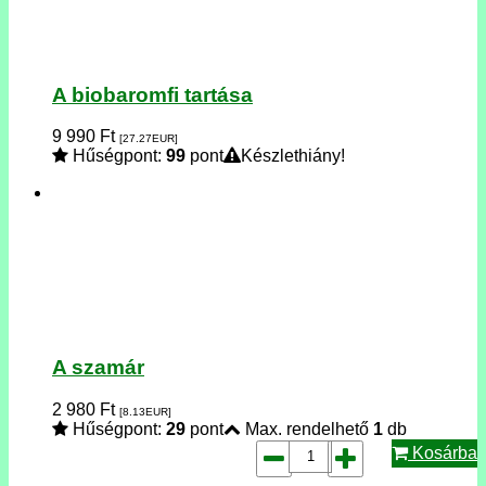
A biobaromfi tartása
9 990
Ft
[27.27
EUR
]
Hűségpont:
99
pont
Készlethiány!
A szamár
2 980
Ft
[8.13
EUR
]
Hűségpont:
29
pont
Max. rendelhető
1
db
Kosárba