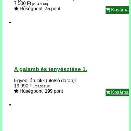
7 500
Ft
[20.47
EUR
]
Hűségpont:
75
pont
Kosárba
A galamb és tenyésztése 1.
Egyedi árucikk (utolsó darab)!
19 990
Ft
[54.56
EUR
]
Hűségpont:
199
pont
Kosárba