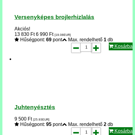
Versenyképes brojlerhizlalás
Akciós!
13 830
Ft
6 990
Ft
[19.08
EUR
]
Hűségpont:
69
pont
Max. rendelhető
1
db
Kosárba
Juhtenyésztés
9 500
Ft
[25.93
EUR
]
Hűségpont:
95
pont
Max. rendelhető
2
db
Kosárba