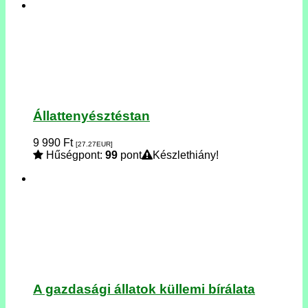
Állattenyésztéstan
9 990
Ft
[27.27
EUR
]
Hűségpont:
99
pont
Készlethiány!
A gazdasági állatok küllemi bírálata