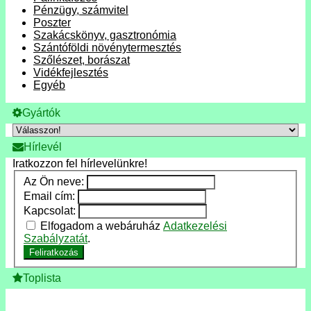
Pénzügy, számvitel
Poszter
Szakácskönyv, gasztronómia
Szántóföldi növénytermesztés
Szőlészet, borászat
Vidékfejlesztés
Egyéb
Gyártók
Hírlevél
Iratkozzon fel hírlevelünkre!
Az Ön neve:
Email cím:
Kapcsolat:
Elfogadom a webáruház
Adatkezelési
Szabályzatát
.
Feliratkozás
Toplista