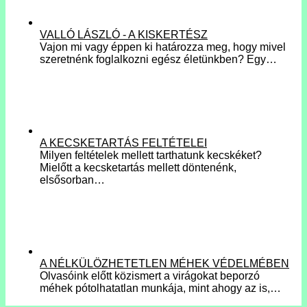
VALLÓ LÁSZLÓ - A KISKERTÉSZ
Vajon mi vagy éppen ki határozza meg, hogy mivel
szeretnénk foglalkozni egész életünkben? Egy…
A KECSKETARTÁS FELTÉTELEI
Milyen feltételek mellett tarthatunk kecskéket?
Mielőtt a kecsketartás mellett döntenénk,
elsősorban…
A NÉLKÜLÖZHETETLEN MÉHEK VÉDELMÉBEN
Olvasóink előtt közismert a virágokat beporzó
méhek pótolhatatlan munkája, mint ahogy az is,…