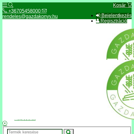
Kosár
+36705458000
Bejelentkezés
rendeles@gazdakonyv.hu
Regisztráció
+36705458000
rendeles@gazdakonyv.hu
Hírek
ÁSZF
Fizetés és szállítás
Adatkezelés, adatvédelem
Kapcsolat