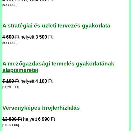
[5.51
EUR
]
A stratégiai és üzleti tervezés gyakorlata
4 600
Ft
helyett
3 500
Ft
[9.64
EUR
]
A mezőgazdasági termelés gyakorlatának
alapismeretei
5 100
Ft
helyett
4 100
Ft
[11.29
EUR
]
Versenyképes brojlerhizlalás
13 830
Ft
helyett
6 990
Ft
[19.25
EUR
]