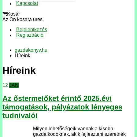
Kapcsolat
Kosár
Az Ön kosara üres.
Bejelentkezés
Regisztráció
gazdakonyv.hu
Híreink
Híreink
12
JAN
Az őstermelőket érintő 2025.évi
támogatások, pályázatok lényeges
tudnivalói
Milyen lehetőségeik vannak a kisebb
gazdálkodóknak, akik fejleszteni szeretnék