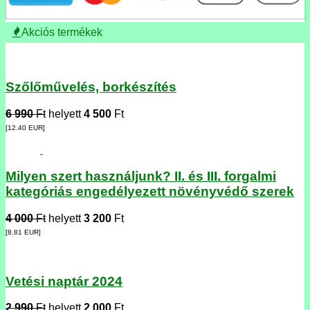
Akciós termékek
Szőlőművelés, borkészítés
6 990
Ft
helyett
4 500
Ft
[12.40
EUR
]
Milyen szert használjunk? II. és III. forgalmi
kategóriás engedélyezett növényvédő szerek
4 000
Ft
helyett
3 200
Ft
[8.81
EUR
]
Vetési naptár 2024
2 990
Ft
helyett
2 000
Ft