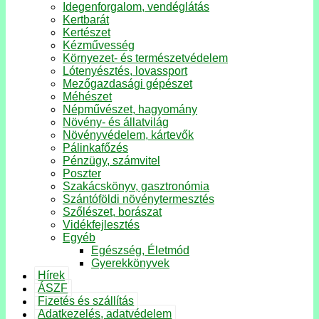
Idegenforgalom, vendéglátás
Kertbarát
Kertészet
Kézművesség
Környezet- és természetvédelem
Lótenyésztés, lovassport
Mezőgazdasági gépészet
Méhészet
Népművészet, hagyomány
Növény- és állatvilág
Növényvédelem, kártevők
Pálinkafőzés
Pénzügy, számvitel
Poszter
Szakácskönyv, gasztronómia
Szántóföldi növénytermesztés
Szőlészet, borászat
Vidékfejlesztés
Egyéb
Egészség, Életmód
Gyerekkönyvek
Hírek
ÁSZF
Fizetés és szállítás
Adatkezelés, adatvédelem