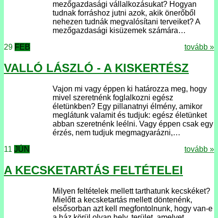
mezőgazdasági vállalkozásukat? Hogyan
tudnak forráshoz jutni azok, akik önerőből
nehezen tudnák megvalósítani terveiket? A
mezőgazdasági kisüzemek számára…
29
FEB
tovább »
VALLÓ LÁSZLÓ - A KISKERTÉSZ
Vajon mi vagy éppen ki határozza meg, hogy
mivel szeretnénk foglalkozni egész
életünkben? Egy pillanatnyi élmény, amikor
meglátunk valamit és tudjuk: egész életünket
abban szeretnénk leélni. Vagy éppen csak egy
érzés, nem tudjuk megmagyarázni,…
11
JÚN
tovább »
A KECSKETARTÁS FELTÉTELEI
Milyen feltételek mellett tarthatunk kecskéket?
Mielőtt a kecsketartás mellett döntenénk,
elsősorban azt kell megfontolnunk, hogy van-e
a ház körül olyan hely, terület, amelyet