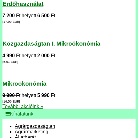
Erdőhasználat
7 200
Ft
helyett
6 500
Ft
[17.90
EUR
]
Közgazdaságtan I. Mikroökonómia
4 990
Ft
helyett
2 000
Ft
[5.51
EUR
]
Mikroökonómia
9 990
Ft
helyett
5 990
Ft
[16.50
EUR
]
További akcióink »
Kínálatunk
Agrárgazdaságtan
Agrármarketing
Állatbarát