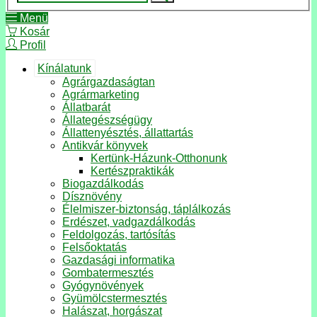
Menü
Kosár
Profil
Kínálatunk
Agrárgazdaságtan
Agrármarketing
Állatbarát
Állategészségügy
Állattenyésztés, állattartás
Antikvár könyvek
Kertünk-Házunk-Otthonunk
Kertészpraktikák
Biogazdálkodás
Dísznövény
Élelmiszer-biztonság, táplálkozás
Erdészet, vadgazdálkodás
Feldolgozás, tartósítás
Felsőoktatás
Gazdasági informatika
Gombatermesztés
Gyógynövények
Gyümölcstermesztés
Halászat, horgászat