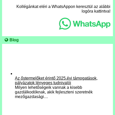
Kollégánkat eléri a WhatsAppon keresztül az alábbi
logóra kattintva!
Blog
Az őstermelőket érintő 2025.évi támogatások,
pályázatok lényeges tudnivalói
Milyen lehetőségeik vannak a kisebb
gazdálkodóknak, akik fejleszteni szeretnék
mezőgazdasági…