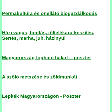
Permakultúra és önellátó biogazdálkodás
Házi vágás, bontás, töltelékáru-készítés.
Sertés, marha, juh, házinyúl
Magyarország fogható halai I. - poszter
A szőlő metszése és zöldmunkái
Lepkék Magyarországon - Poszter