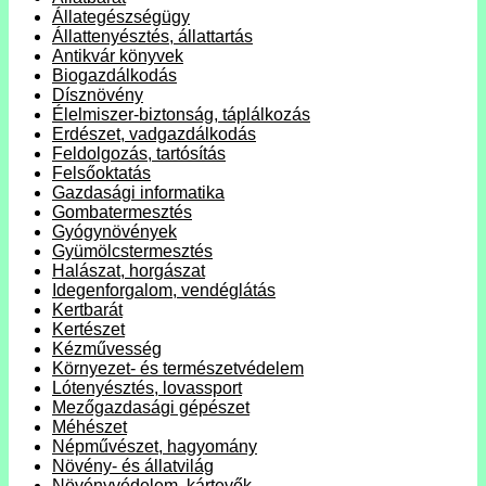
Állategészségügy
Állattenyésztés, állattartás
Antikvár könyvek
Biogazdálkodás
Dísznövény
Élelmiszer-biztonság, táplálkozás
Erdészet, vadgazdálkodás
Feldolgozás, tartósítás
Felsőoktatás
Gazdasági informatika
Gombatermesztés
Gyógynövények
Gyümölcstermesztés
Halászat, horgászat
Idegenforgalom, vendéglátás
Kertbarát
Kertészet
Kézművesség
Környezet- és természetvédelem
Lótenyésztés, lovassport
Mezőgazdasági gépészet
Méhészet
Népművészet, hagyomány
Növény- és állatvilág
Növényvédelem, kártevők