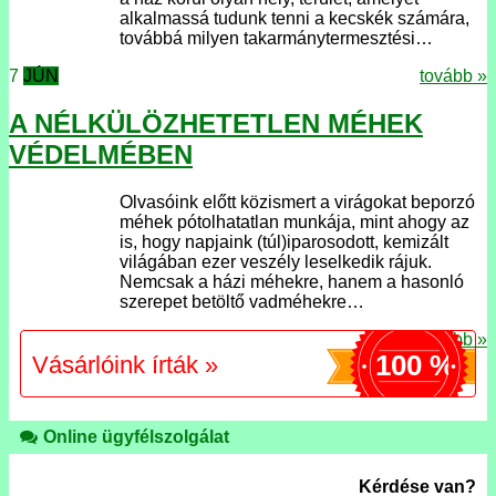
alkalmassá tudunk tenni a kecskék számára,
továbbá milyen takarmánytermesztési…
7
JÚN
tovább »
A NÉLKÜLÖZHETETLEN MÉHEK
VÉDELMÉBEN
Olvasóink előtt közismert a virágokat beporzó
méhek pótolhatatlan munkája, mint ahogy az
is, hogy napjaink (túl)iparosodott, kemizált
világában ezer veszély leselkedik rájuk.
Nemcsak a házi méhekre, hanem a hasonló
szerepet betöltő vadméhekre…
tovább »
100 %
Vásárlóink írták »
Online ügyfélszolgálat
Kérdése van?