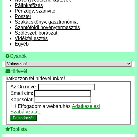
Pálinkafőzés
Pénzügy, számvitel
Poszter
Szakácskönyv, gasztronómia
Szántóföldi növénytermesztés
Szőlészet, borászat
Vidékfejlesztés
Egyéb
Gyártók
Hírlevél
Iratkozzon fel hírlevelünkre!
Az Ön neve:
Email cím:
Kapcsolat:
Elfogadom a webáruház
Adatkezelési
Szabályzatát
.
Feliratkozás
Toplista