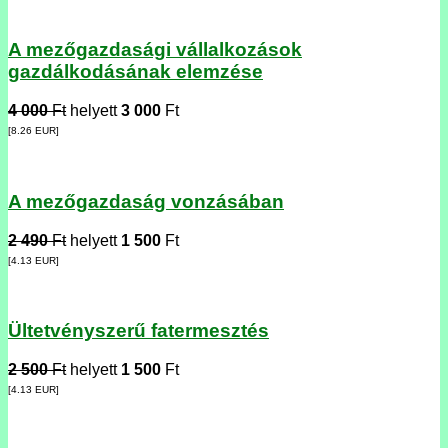
A mezőgazdasági vállalkozások
gazdálkodásának elemzése
4 000
Ft
helyett
3 000
Ft
[8.26
EUR
]
A mezőgazdaság vonzásában
2 490
Ft
helyett
1 500
Ft
[4.13
EUR
]
Ültetvényszerű fatermesztés
2 500
Ft
helyett
1 500
Ft
[4.13
EUR
]