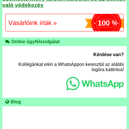
való védekezés
100 %
Vásárlóink írták »
Online ügyfélszolgálat
Kérdése van?
Kollégánkat eléri a WhatsAppon keresztül az alábbi
logóra kattintva!
Blog