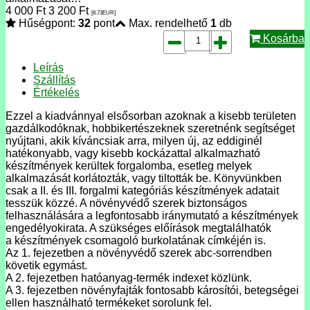
4 000
Ft
3 200
Ft
[8.73
EUR
]
Hűségpont:
32
pont
Max. rendelhető
1
db
Kosárba
Leírás
Szállítás
Értékelés
Ezzel a kiadvánnyal elsősorban azoknak a kisebb területen
gazdálkodóknak, hobbikertészeknek szeretnénk segítséget
nyújtani, akik kíváncsiak arra, milyen új, az eddiginél
hatékonyabb, vagy kisebb kockázattal alkalmazható
készítmények kerültek forgalomba, esetleg melyek
alkalmazását korlátozták, vagy tiltották be. Könyvünkben
csak a II. és III. forgalmi kategóriás készítmények adatait
tesszük közzé. A növényvédő szerek biztonságos
felhasználására a legfontosabb iránymutató a készítmények
engedélyokirata. A szükséges előírások megtalálhatók
a készítmények csomagoló burkolatának címkéjén is.
Az 1. fejezetben a növényvédő szerek abc-sorrendben
követik egymást.
A 2. fejezetben hatóanyag-termék indexet közlünk.
A 3. fejezetben növényfajták fontosabb károsítói, betegségei
ellen használható termékeket sorolunk fel.