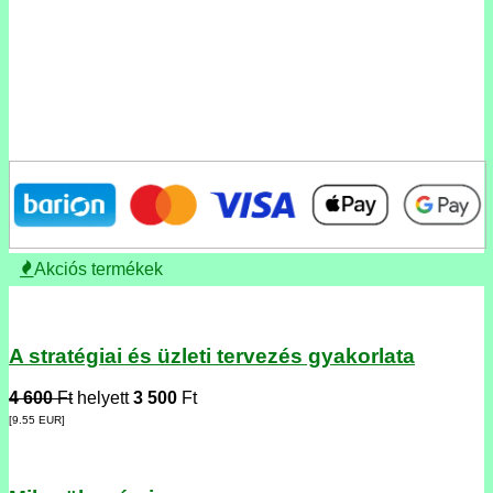
Akciós termékek
A stratégiai és üzleti tervezés gyakorlata
4 600
Ft
helyett
3 500
Ft
[9.55
EUR
]