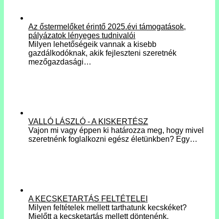
Az őstermelőket érintő 2025.évi támogatások,
pályázatok lényeges tudnivalói
Milyen lehetőségeik vannak a kisebb
gazdálkodóknak, akik fejleszteni szeretnék
mezőgazdasági…
VALLÓ LÁSZLÓ - A KISKERTÉSZ
Vajon mi vagy éppen ki határozza meg, hogy mivel
szeretnénk foglalkozni egész életünkben? Egy…
A KECSKETARTÁS FELTÉTELEI
Milyen feltételek mellett tarthatunk kecskéket?
Mielőtt a kecsketartás mellett döntenénk,