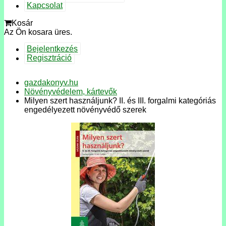
Kapcsolat
Kosár
Az Ön kosara üres.
Bejelentkezés
Regisztráció
gazdakonyv.hu
Növényvédelem, kártevők
Milyen szert használjunk? II. és III. forgalmi kategóriás
engedélyezett növényvédő szerek