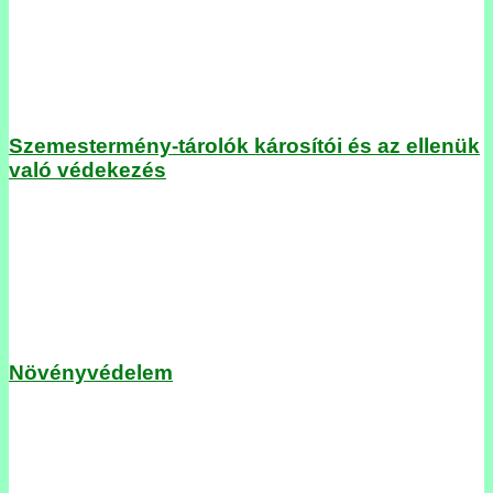
Szemestermény-tárolók károsítói és az ellenük
való védekezés
Növényvédelem