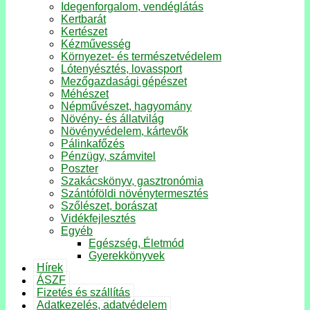
Idegenforgalom, vendéglátás
Kertbarát
Kertészet
Kézművesség
Környezet- és természetvédelem
Lótenyésztés, lovassport
Mezőgazdasági gépészet
Méhészet
Népművészet, hagyomány
Növény- és állatvilág
Növényvédelem, kártevők
Pálinkafőzés
Pénzügy, számvitel
Poszter
Szakácskönyv, gasztronómia
Szántóföldi növénytermesztés
Szőlészet, borászat
Vidékfejlesztés
Egyéb
Egészség, Életmód
Gyerekkönyvek
Hírek
ÁSZF
Fizetés és szállítás
Adatkezelés, adatvédelem