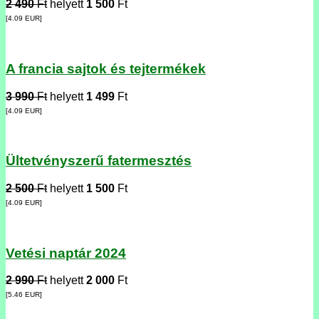
2 490
Ft
helyett
1 500
Ft
[4.09
EUR
]
A francia sajtok és tejtermékek
3 990
Ft
helyett
1 499
Ft
[4.09
EUR
]
Ültetvényszerű fatermesztés
2 500
Ft
helyett
1 500
Ft
[4.09
EUR
]
Vetési naptár 2024
2 990
Ft
helyett
2 000
Ft
[5.46
EUR
]