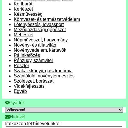
Kertbarát
Kertészet
Kézművesség
Környezet- és természetvédelem
Lótenyésztés, lovassport
Mezőgazdasági gépészet
Méhészet
Népművészet, hagyomány
Növény- és állatvilág
Növényvédelem, kártevők
Pálinkafőzés
Pénzügy, számvitel
Poszter
Szakácskönyv, gasztronómia
Szántóföldi növénytermesztés
Szőlészet, borászat
Vidékfejlesztés
Egyéb
Gyártók
Hírlevél
Iratkozzon fel hírlevelünkre!