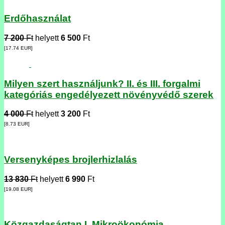
Erdőhasználat
7 200
Ft
helyett
6 500
Ft
[17.74
EUR
]
Milyen szert használjunk? II. és III. forgalmi
kategóriás engedélyezett növényvédő szerek
4 000
Ft
helyett
3 200
Ft
[8.73
EUR
]
Versenyképes brojlerhizlalás
13 830
Ft
helyett
6 990
Ft
[19.08
EUR
]
Közgazdaságtan I. Mikroökonómia