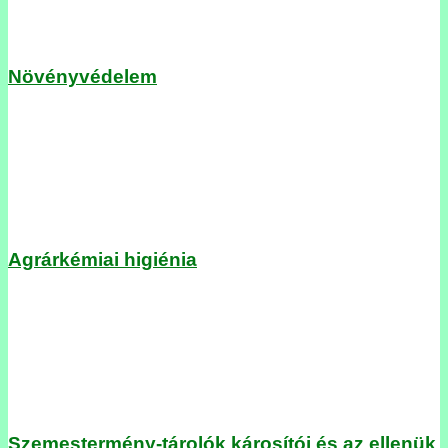
Növényvédelem
Agrárkémiai higiénia
Szemestermény-tárolók károsítói és az ellenük