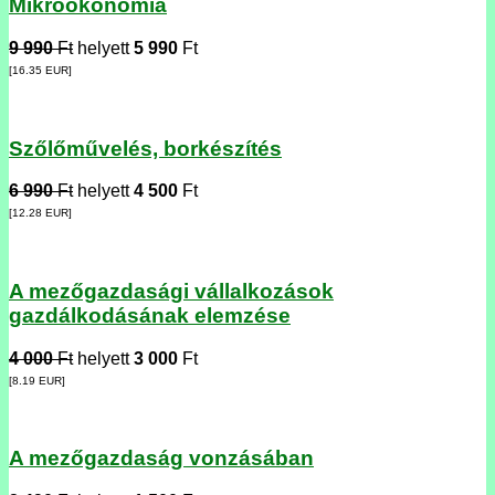
Mikroökonómia
9 990
Ft
helyett
5 990
Ft
[16.35
EUR
]
Szőlőművelés, borkészítés
6 990
Ft
helyett
4 500
Ft
[12.28
EUR
]
A mezőgazdasági vállalkozások
gazdálkodásának elemzése
4 000
Ft
helyett
3 000
Ft
[8.19
EUR
]
A mezőgazdaság vonzásában