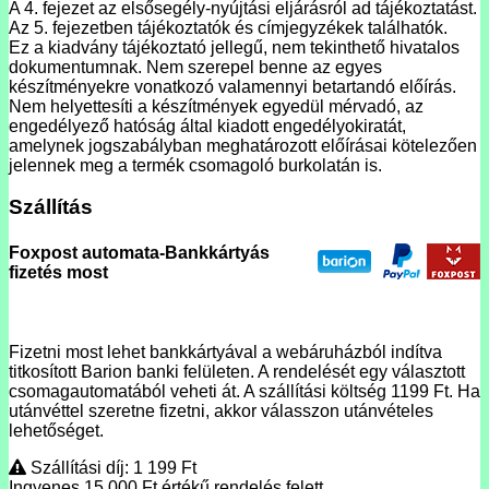
A 4. fejezet az elsősegély-nyújtási eljárásról ad tájékoztatást.
Az 5. fejezetben tájékoztatók és címjegyzékek találhatók.
Ez a kiadvány tájékoztató jellegű, nem tekinthető hivatalos
dokumentumnak. Nem szerepel benne az egyes
készítményekre vonatkozó valamennyi betartandó előírás.
Nem helyettesíti a készítmények egyedül mérvadó, az
engedélyező hatóság által kiadott engedélyokiratát,
amelynek jogszabályban meghatározott előírásai kötelezően
jelennek meg a termék csomagoló burkolatán is.
Szállítás
Foxpost automata-Bankkártyás
fizetés most
Fizetni most lehet bankkártyával a webáruházból indítva
titkosított Barion banki felületen. A rendelését egy választott
csomagautomatából veheti át. A szállítási költség 1199 Ft. Ha
utánvéttel szeretne fizetni, akkor válasszon utánvételes
lehetőséget.
Szállítási díj: 1 199
Ft
Ingyenes 15 000
Ft
értékű rendelés felett.