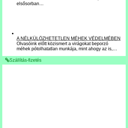
elsősorban…
A NÉLKÜLÖZHETETLEN MÉHEK VÉDELMÉBEN
Olvasóink előtt közismert a virágokat beporzó
méhek pótolhatatlan munkája, mint ahogy az is,…
Szállítás-fizetés