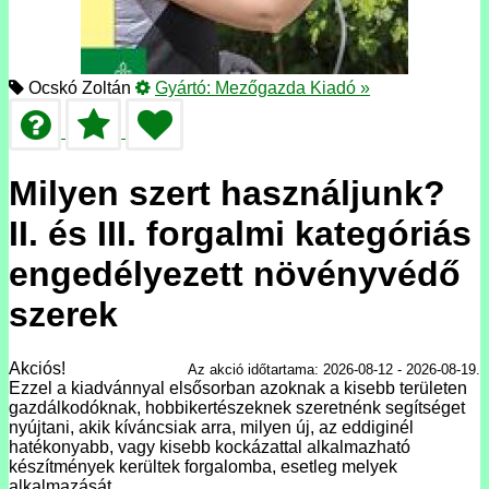
Ocskó Zoltán
Gyártó:
Mezőgazda Kiadó
»
Milyen szert használjunk?
II. és III. forgalmi kategóriás
engedélyezett növényvédő
szerek
Akciós!
Az akció időtartama: 2026-08-12 - 2026-08-19.
Ezzel a kiadvánnyal elsősorban azoknak a kisebb területen
gazdálkodóknak, hobbikertészeknek szeretnénk segítséget
nyújtani, akik kíváncsiak arra, milyen új, az eddiginél
hatékonyabb, vagy kisebb kockázattal alkalmazható
készítmények kerültek forgalomba, esetleg melyek
alkalmazását…