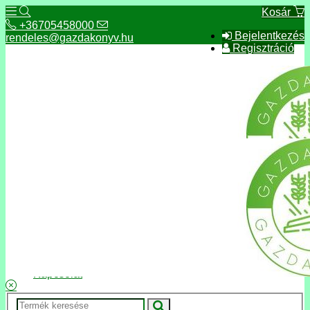
Kosár
+36705458000
Bejelentkezés
rendeles@gazdakonyv.hu
Regisztráció
+36705458000
rendeles@gazdakonyv.hu
Hírek
ÁSZF
Fizetés és szállítás
Adatkezelés, adatvédelem
Kapcsolat