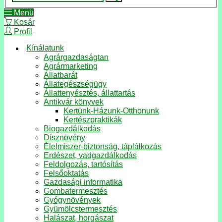
Menü
Kosár
Profil
Kínálatunk
Agrárgazdaságtan
Agrármarketing
Állatbarát
Állategészségügy
Állattenyésztés, állattartás
Antikvár könyvek
Kertünk-Házunk-Otthonunk
Kertészpraktikák
Biogazdálkodás
Dísznövény
Élelmiszer-biztonság, táplálkozás
Erdészet, vadgazdálkodás
Feldolgozás, tartósítás
Felsőoktatás
Gazdasági informatika
Gombatermesztés
Gyógynövények
Gyümölcstermesztés
Halászat, horgászat