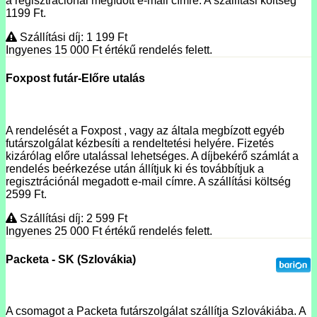
a regisztrációnál megídott e-mail címre. A szállítási költség
1199 Ft.
Szállítási díj: 1 199
Ft
Ingyenes 15 000
Ft
értékű rendelés felett.
Foxpost futár-Előre utalás
A rendelését a Foxpost , vagy az általa megbízott egyéb
futárszolgálat kézbesíti a rendeltetési helyére. Fizetés
kizárólag előre utalással lehetséges. A díjbekérő számlát a
rendelés beérkezése után állítjuk ki és továbbítjuk a
regisztrációnál megadott e-mail címre. A szállítási költség
2599 Ft.
Szállítási díj: 2 599
Ft
Ingyenes 25 000
Ft
értékű rendelés felett.
Packeta - SK (Szlovákia)
A csomagot a Packeta futárszolgálat szállítja Szlovákiába. A