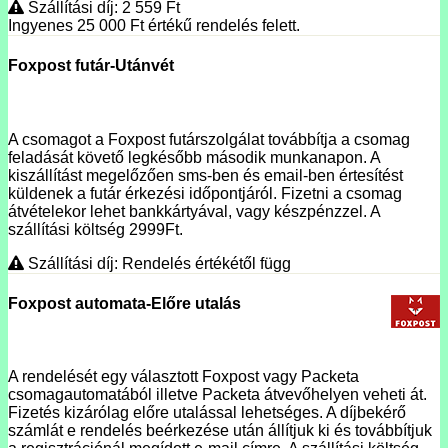
Szállítási díj: 2 559
Ft
Ingyenes 25 000
Ft
értékű rendelés felett.
Foxpost futár-Utánvét
A csomagot a Foxpost futárszolgálat továbbítja a csomag
feladását követő legkésőbb második munkanapon. A
kiszállítást megelőzően sms-ben és email-ben értesítést
küldenek a futár érkezési időpontjáról. Fizetni a csomag
átvételekor lehet bankkártyával, vagy készpénzzel. A
szállítási költség 2999Ft.
Szállítási díj: Rendelés értékétől függ
Foxpost automata-Előre utalás
A rendelését egy választott Foxpost vagy Packeta
csomagautomatából illetve Packeta átvevőhelyen veheti át.
Fizetés kizárólag előre utalással lehetséges. A díjbekérő
számlát e rendelés beérkezése után állítjuk ki és továbbítjuk