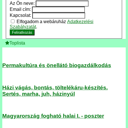
Az Ön neve:
Email cím:
Kapcsolat:
Elfogadom a webáruház
Adatkezelési
Szabályzatát
.
Feliratkozás
Toplista
Permakultúra és önellátó biogazdálkodás
Házi vágás, bontás, töltelékáru-készítés.
Sertés, marha, juh, házinyúl
Magyarország fogható halai I. - poszter