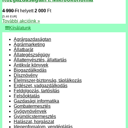
4 990
Ft
helyett
2 000
Ft
[5.46
EUR
]
További akcióink »
Kínálatunk
Agrárgazdaságtan
Agrármarketing
Állatbarát
Állategészségügy
Állattenyésztés, állattartás
Antikvár könyvek
Biogazdálkodás
Dísznövény
Élelmiszer-biztonság, táplálkozás
Erdészet, vadgazdálkodás
Feldolgozás, tartósítás
Felsőoktatás
Gazdasági informatika
Gombatermesztés
Gyógynövények
Gyümölcstermesztés
Halászat, horgászat
Idegenforgalom, vendéglátás