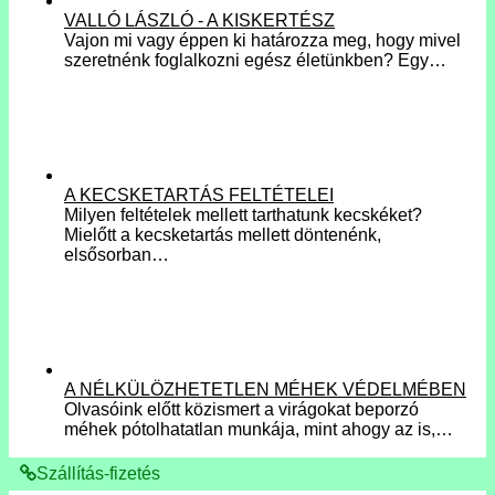
VALLÓ LÁSZLÓ - A KISKERTÉSZ
Vajon mi vagy éppen ki határozza meg, hogy mivel
szeretnénk foglalkozni egész életünkben? Egy…
A KECSKETARTÁS FELTÉTELEI
Milyen feltételek mellett tarthatunk kecskéket?
Mielőtt a kecsketartás mellett döntenénk,
elsősorban…
A NÉLKÜLÖZHETETLEN MÉHEK VÉDELMÉBEN
Olvasóink előtt közismert a virágokat beporzó
méhek pótolhatatlan munkája, mint ahogy az is,…
Szállítás-fizetés