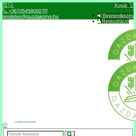
Kosár
+36705458000
Bejelentkezés
rendeles@gazdakonyv.hu
Regisztráció
+36705458000
rendeles@gazdakonyv.hu
Hírek
ÁSZF
Fizetés és szállítás
Adatkezelés, adatvédelem
Kapcsolat