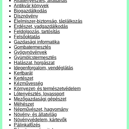
Állattenyésztés, állattartás
Antikvár könyvek
Biogazdálkodás
Dísznövény
Élelmiszer-biztonság, táplálkozás
Erdészet, vadgazdálkodás
Feldolgozás, tartósítás
Felsőoktatás
Gazdasági informatika
Gombatermesztés
Gyógynövények
Gyümölcstermesztés
Halászat, horgászat
Idegenforgalom, vendéglátás
Kertbarát
Kertészet
Kézművesség
Környezet- és természetvédelem
Lótenyésztés, lovassport
Mezőgazdasági gépészet
Méhészet
Népművészet, hagyomány
Növény- és állatvilág
Növényvédelem, kártevők
Pálinkafőzés