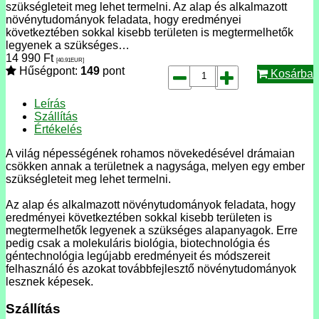
szükségleteit meg lehet termelni. Az alap és alkalmazott
növénytudományok feladata, hogy eredményei
következtében sokkal kisebb területen is megtermelhetők
legyenek a szükséges…
14 990
Ft
[40.91
EUR
]
Hűségpont:
149
pont
Kosárba
Leírás
Szállítás
Értékelés
A világ népességének rohamos növekedésével drámaian
csökken annak a területnek a nagysága, melyen egy ember
szükségleteit meg lehet termelni.
Az alap és alkalmazott növénytudományok feladata, hogy
eredményei következtében sokkal kisebb területen is
megtermelhetők legyenek a szükséges alapanyagok. Erre
pedig csak a molekuláris biológia, biotechnológia és
géntechnológia legújabb eredményeit és módszereit
felhasználó és azokat továbbfejlesztő növénytudományok
lesznek képesek.
Szállítás