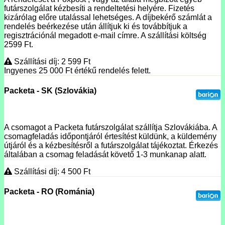
futárszolgálat kézbesíti a rendeltetési helyére. Fizetés
kizárólag előre utalással lehetséges. A díjbekérő számlát a
rendelés beérkezése után állítjuk ki és továbbítjuk a
regisztrációnál megadott e-mail címre. A szállítási költség
2599 Ft.
Szállítási díj: 2 599
Ft
Ingyenes 25 000
Ft
értékű rendelés felett.
Packeta - SK (Szlovákia)
A csomagot a Packeta futárszolgálat szállítja Szlovákiába. A
csomagfeladás időpontjáról értesítést küldünk, a küldemény
útjáról és a kézbesítésről a futárszolgálat tájékoztat. Érkezés
általában a csomag feladását követő 1-3 munkanap alatt.
Szállítási díj: 4 500
Ft
Packeta - RO (Románia)