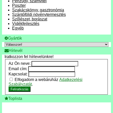
Pénzügy, számvitel
Poszter
Szakácskönyv, gasztronómia
Szántóföldi növénytermesztés
Szőlészet, borászat
Vidékfejlesztés
Egyéb
Gyártók
Hírlevél
Iratkozzon fel hírlevelünkre!
Az Ön neve:
Email cím:
Kapcsolat:
Elfogadom a webáruház
Adatkezelési
Szabályzatát
.
Feliratkozás
Toplista