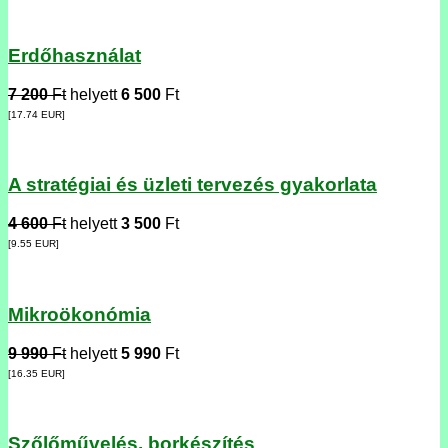
Erdőhasználat
7 200
Ft
helyett
6 500
Ft
[17.74
EUR
]
A stratégiai és üzleti tervezés gyakorlata
4 600
Ft
helyett
3 500
Ft
[9.55
EUR
]
Mikroökonómia
9 990
Ft
helyett
5 990
Ft
[16.35
EUR
]
Szőlőművelés, borkészítés