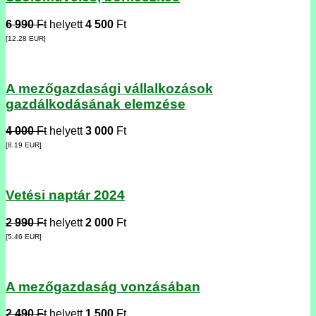
6 990
Ft
helyett
4 500
Ft
[12.28
EUR
]
A mezőgazdasági vállalkozások
gazdálkodásának elemzése
4 000
Ft
helyett
3 000
Ft
[8.19
EUR
]
Vetési naptár 2024
2 990
Ft
helyett
2 000
Ft
[5.46
EUR
]
A mezőgazdaság vonzásában
2 490
Ft
helyett
1 500
Ft