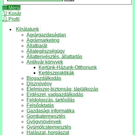
Menü
Kosár
Profil
Kínálatunk
Agrárgazdaságtan
Agrármarketing
Állatbarát
Állategészségügy
Állattenyésztés, állattartás
Antikvár könyvek
Kertünk-Házunk-Otthonunk
Kertészpraktikák
Biogazdálkodás
Dísznövény
Élelmiszer-biztonság, táplálkozás
Erdészet, vadgazdálkodás
Feldolgozás, tartósítás
Felsőoktatás
Gazdasági informatika
Gombatermesztés
Gyógynövények
Gyümölcstermesztés
Halászat, horgászat