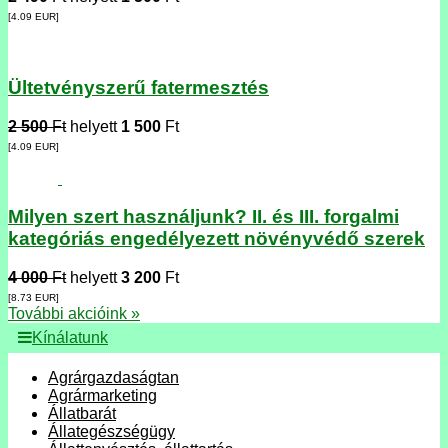
[4.09
EUR
]
Ültetvényszerű fatermesztés
2 500
Ft
helyett
1 500
Ft
[4.09
EUR
]
Milyen szert használjunk? II. és III. forgalmi
kategóriás engedélyezett növényvédő szerek
4 000
Ft
helyett
3 200
Ft
[8.73
EUR
]
További akcióink »
Kínálatunk
Agrárgazdaságtan
Agrármarketing
Állatbarát
Állategészségügy