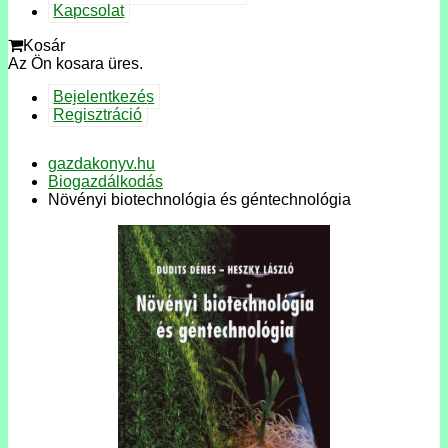
Kapcsolat
Kosár
Az Ön kosara üres.
Bejelentkezés
Regisztráció
gazdakonyv.hu
Biogazdálkodás
Növényi biotechnológia és géntechnológia