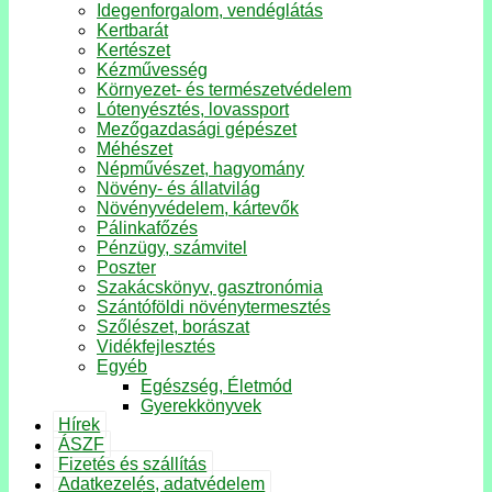
Idegenforgalom, vendéglátás
Kertbarát
Kertészet
Kézművesség
Környezet- és természetvédelem
Lótenyésztés, lovassport
Mezőgazdasági gépészet
Méhészet
Népművészet, hagyomány
Növény- és állatvilág
Növényvédelem, kártevők
Pálinkafőzés
Pénzügy, számvitel
Poszter
Szakácskönyv, gasztronómia
Szántóföldi növénytermesztés
Szőlészet, borászat
Vidékfejlesztés
Egyéb
Egészség, Életmód
Gyerekkönyvek
Hírek
ÁSZF
Fizetés és szállítás
Adatkezelés, adatvédelem