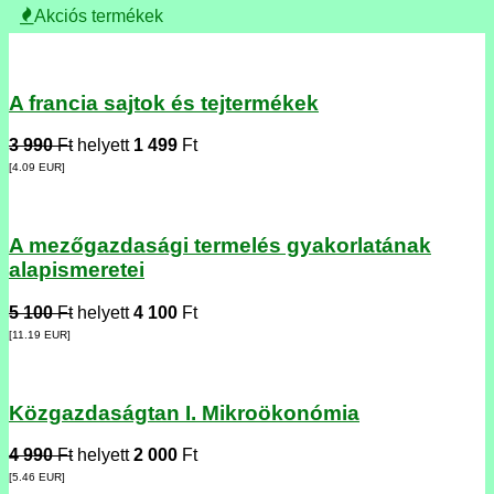
Akciós termékek
A francia sajtok és tejtermékek
3 990
Ft
helyett
1 499
Ft
[4.09
EUR
]
A mezőgazdasági termelés gyakorlatának
alapismeretei
5 100
Ft
helyett
4 100
Ft
[11.19
EUR
]
Közgazdaságtan I. Mikroökonómia
4 990
Ft
helyett
2 000
Ft
[5.46
EUR
]