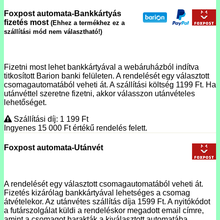
Foxpost automata-Bankkártyás
fizetés most
(Ehhez a termékhez ez a
szállítási mód nem választható!)
Fizetni most lehet bankkártyával a webáruházból indítva
titkosított Barion banki felületen. A rendelését egy választott
csomagautomatából veheti át. A szállítási költség 1199 Ft. Ha
utánvéttel szeretne fizetni, akkor válasszon utánvételes
lehetőséget.
Szállítási díj: 1 199
Ft
Ingyenes 15 000
Ft
értékű rendelés felett.
Foxpost automata-Utánvét
A rendelését egy választott csomagautomatából veheti át.
Fizetés kizárólag bankkártyával lehetséges a csomag
átvételekor. Az utánvétes szállítás díja 1599 Ft. A nyitókódot
a futárszolgálat küldi a rendeléskor megadott email címre,
amint a csomagot barakták a kiválasztott automatába.