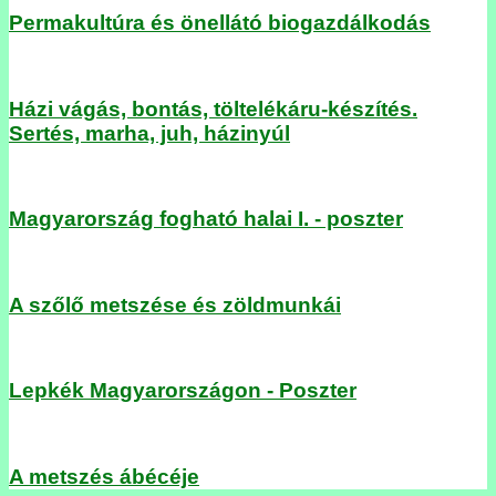
Permakultúra és önellátó biogazdálkodás
Házi vágás, bontás, töltelékáru-készítés.
Sertés, marha, juh, házinyúl
Magyarország fogható halai I. - poszter
A szőlő metszése és zöldmunkái
Lepkék Magyarországon - Poszter
A metszés ábécéje