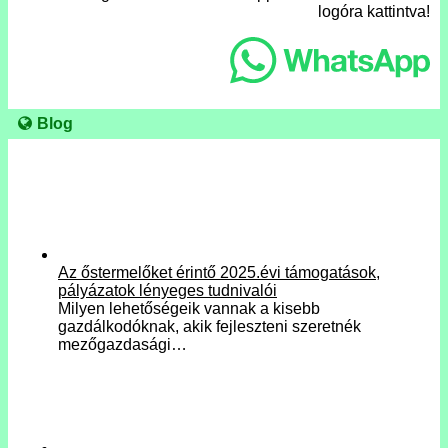
logóra kattintva!
Blog
Az őstermelőket érintő 2025.évi támogatások,
pályázatok lényeges tudnivalói
Milyen lehetőségeik vannak a kisebb
gazdálkodóknak, akik fejleszteni szeretnék
mezőgazdasági…