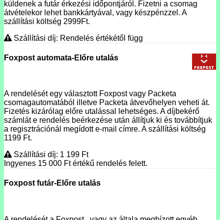
küldenek a futár érkezési időpontjáról. Fizetni a csomag
átvételekor lehet bankkártyával, vagy készpénzzel. A
szállítási költség 2999Ft.
Szállítási díj: Rendelés értékétől függ
Foxpost automata-Előre utalás
A rendelését egy választott Foxpost vagy Packeta
csomagautomatából illetve Packeta átvevőhelyen veheti át.
Fizetés kizárólag előre utalással lehetséges. A díjbekérő
számlát e rendelés beérkezése után állítjuk ki és továbbítjuk
a regisztrációnál megídott e-mail címre. A szállítási költség
1199 Ft.
Szállítási díj: 1 199
Ft
Ingyenes 15 000
Ft
értékű rendelés felett.
Foxpost futár-Előre utalás
A rendelését a Foxpost , vagy az általa megbízott egyéb