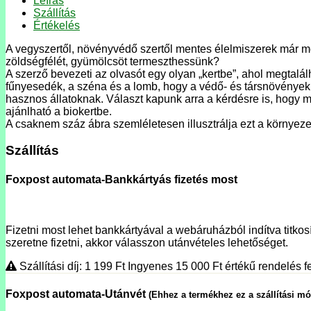
Leírás
Szállítás
Értékelés
A vegyszertől, növényvédő szertől mentes élelmiszerek már m
zöldségfélét, gyümölcsöt termeszthessünk?
A szerző bevezeti az olvasót egy olyan „kertbe”, ahol megtalál
fűnyesedék, a széna és a lomb, hogy a védő- és társnövények 
hasznos állatoknak. Választ kapunk arra a kérdésre is, hogy m
ajánlható a biokertbe.
A csaknem száz ábra szemléletesen illusztrálja ezt a környeze
Szállítás
Foxpost automata-Bankkártyás fizetés most
Fizetni most lehet bankkártyával a webáruházból indítva titkosí
szeretne fizetni, akkor válasszon utánvételes lehetőséget.
Szállítási díj: 1 199
Ft
Ingyenes 15 000
Ft
értékű rendelés fe
Foxpost automata-Utánvét
(Ehhez a termékhez ez a szállítási m