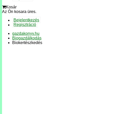
Kosár
Az Ön kosara üres.
Bejelentkezés
Regisztráció
gazdakonyv.hu
Biogazdálkodás
Biokertészkedés