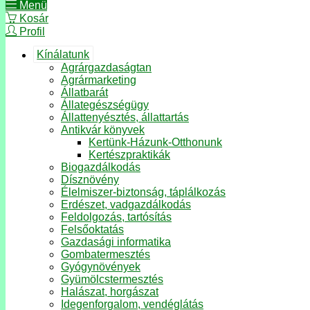
Menü
Kosár
Profil
Kínálatunk
Agrárgazdaságtan
Agrármarketing
Állatbarát
Állategészségügy
Állattenyésztés, állattartás
Antikvár könyvek
Kertünk-Házunk-Otthonunk
Kertészpraktikák
Biogazdálkodás
Dísznövény
Élelmiszer-biztonság, táplálkozás
Erdészet, vadgazdálkodás
Feldolgozás, tartósítás
Felsőoktatás
Gazdasági informatika
Gombatermesztés
Gyógynövények
Gyümölcstermesztés
Halászat, horgászat
Idegenforgalom, vendéglátás