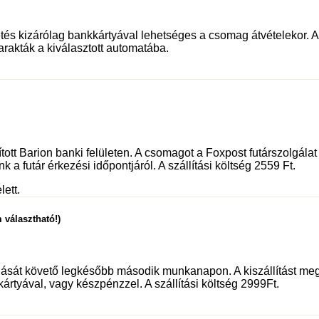
és kizárólag bankkártyával lehetséges a csomag átvételekor. Az 
rakták a kiválasztott automatába.
sított Barion banki felületen. A csomagot a Foxpost futárszolgá
 a futár érkezési időpontjáról. A szállítási költség 2559 Ft.
lett.
 választható!)
dását követő legkésőbb második munkanapon. A kiszállítást meg
kártyával, vagy készpénzzel. A szállítási költség 2999Ft.