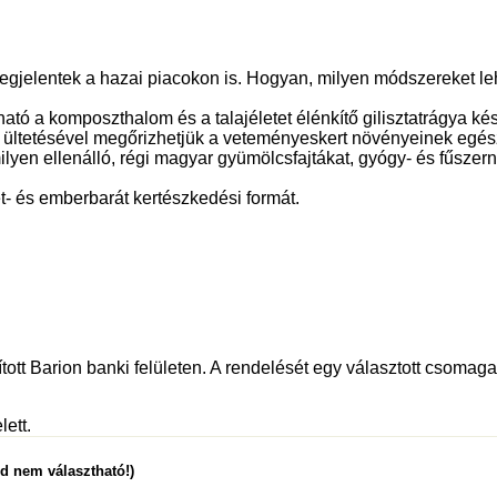
egjelentek a hazai piacokon is. Hogyan, milyen módszereket le
ható a komposzthalom és a talajéletet élénkítő gilisztatrágya k
ültetésével megőrizhetjük a veteményeskert növényeinek egészs
ilyen ellenálló, régi magyar gyümölcsfajtákat, gyógy- és fűsze
t- és emberbarát kertészkedési formát.
tott Barion banki felületen. A rendelését egy választott csomagau
lett.
ód nem választható!)