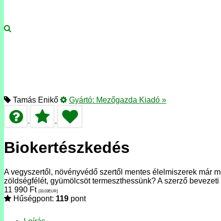
Tamás Enikő
Gyártó:
Mezőgazda Kiadó
»
Biokertészkedés
A vegyszertől, növényvédő szertől mentes élelmiszerek már m
zöldségfélét, gyümölcsöt termeszthessünk? A szerző bevezeti 
11 990
Ft
[33.03
EUR
]
Hűségpont:
119
pont