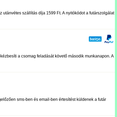
utánvétes szállítás díja 1599 Ft. A nyitókódot a futárszolgálat
lat kézbesíti a csomag feladását követő második munkanapon. A
előzően sms-ben és email-ben értesítést küldenek a futár