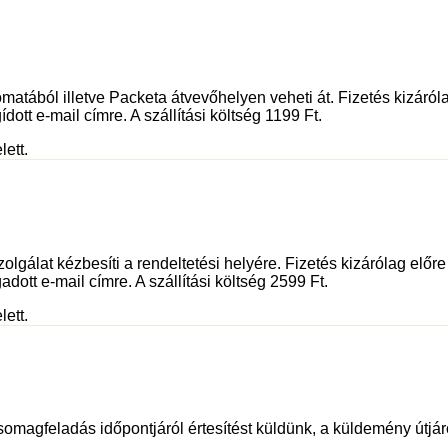
tából illetve Packeta átvevőhelyen veheti át. Fizetés kizáróla
dott e-mail címre. A szállítási költség 1199 Ft.
lett.
olgálat kézbesíti a rendeltetési helyére. Fizetés kizárólag előr
adott e-mail címre. A szállítási költség 2599 Ft.
lett.
somagfeladás időpontjáról értesítést küldünk, a küldemény útjáró