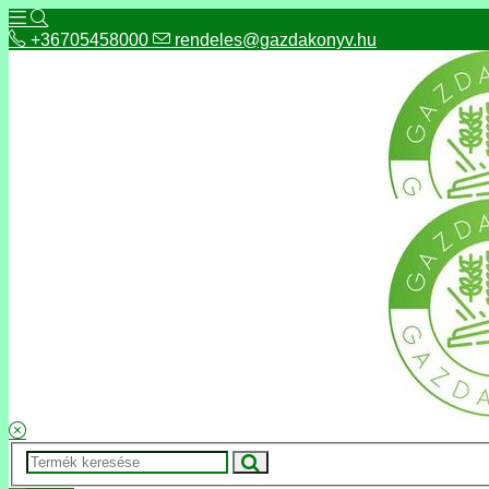
+36705458000
rendeles@gazdakonyv.hu
+36705458000
rendeles@gazdakonyv.hu
Hírek
ÁSZF
Fizetés és szállítás
Adatkezelés, adatvédelem
Kapcsolat