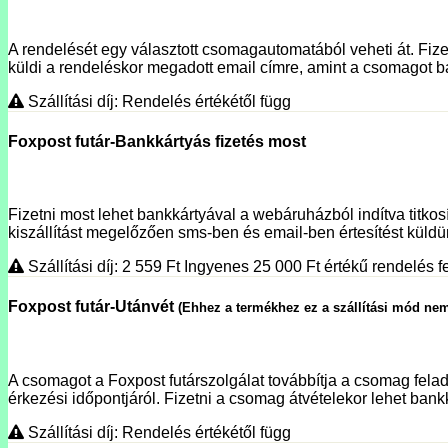
A rendelését egy választott csomagautomatából veheti át. Fizet
küldi a rendeléskor megadott email címre, amint a csomagot ba
Szállítási díj: Rendelés értékétől függ
Foxpost futár-Bankkártyás fizetés most
Fizetni most lehet bankkártyával a webáruházból indítva titko
kiszállítást megelőzően sms-ben és email-ben értesítést küldünk
Szállítási díj: 2 559
Ft
Ingyenes 25 000
Ft
értékű rendelés fe
Foxpost futár-Utánvét
(Ehhez a termékhez ez a szállítási mód nem
A csomagot a Foxpost futárszolgálat továbbítja a csomag fela
érkezési időpontjáról. Fizetni a csomag átvételekor lehet bank
Szállítási díj: Rendelés értékétől függ