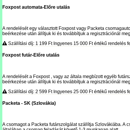
Foxpost automata-Előre utalás
A rendelését egy választott Foxpost vagy Packeta csomagautoma
beérkezése után állítjuk ki és továbbítjuk a regisztrációnál megí
Szállítási díj: 1 199
Ft
Ingyenes 15 000
Ft
értékű rendelés fe
Foxpost futár-Előre utalás
A rendelését a Foxpost , vagy az általa megbízott egyéb futársz
beérkezése után állítjuk ki és továbbítjuk a regisztrációnál meg
Szállítási díj: 2 599
Ft
Ingyenes 25 000
Ft
értékű rendelés fe
Packeta - SK (Szlovákia)
A csomagot a Packeta futárszolgálat szállítja Szlovákiába. A c
általában a csomag feladását követő 1-3 munkanap alatt.