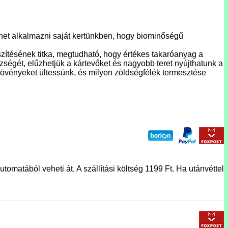
het alkalmazni saját kertünkben, hogy biominőségű
észítésének titka, megtudható, hogy értékes takaróanyag a
égét, elűzhetjük a kártevőket és nagyobb teret nyújthatunk a
rnövényeket ültessünk, és milyen zöldségfélék termesztése
tomatából veheti át. A szállítási költség 1199 Ft. Ha utánvéttel