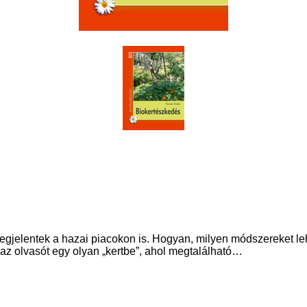
egjelentek a hazai piacokon is. Hogyan, milyen módszereket le
az olvasót egy olyan „kertbe”, ahol megtalálható…