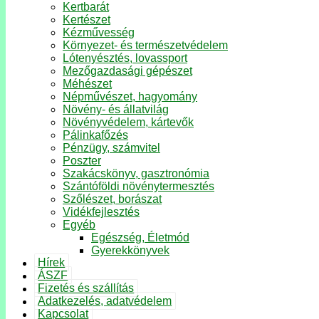
Kertbarát
Kertészet
Kézművesség
Környezet- és természetvédelem
Lótenyésztés, lovassport
Mezőgazdasági gépészet
Méhészet
Népművészet, hagyomány
Növény- és állatvilág
Növényvédelem, kártevők
Pálinkafőzés
Pénzügy, számvitel
Poszter
Szakácskönyv, gasztronómia
Szántóföldi növénytermesztés
Szőlészet, borászat
Vidékfejlesztés
Egyéb
Egészség, Életmód
Gyerekkönyvek
Hírek
ÁSZF
Fizetés és szállítás
Adatkezelés, adatvédelem
Kapcsolat