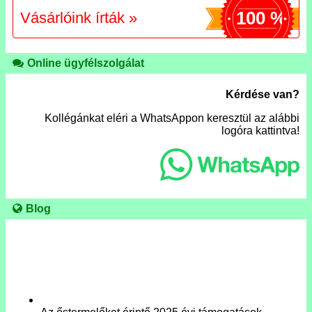
100 %
Vásárlóink írták »
Online ügyfélszolgálat
Kérdése van?
Kollégánkat eléri a WhatsAppon keresztül az alábbi
logóra kattintva!
Blog