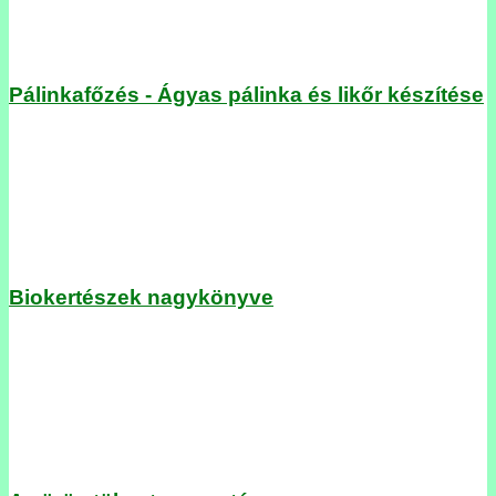
Pálinkafőzés - Ágyas pálinka és likőr készítése
Biokertészek nagykönyve