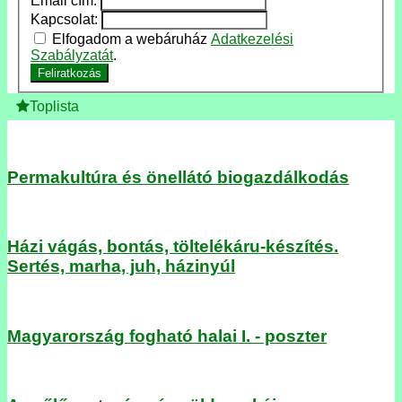
Email cím:
Kapcsolat:
Elfogadom a webáruház
Adatkezelési
Szabályzatát
.
Feliratkozás
Toplista
Permakultúra és önellátó biogazdálkodás
Házi vágás, bontás, töltelékáru-készítés.
Sertés, marha, juh, házinyúl
Magyarország fogható halai I. - poszter