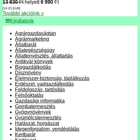
13 830
Ft
helyett
6 990
Ft
[19.25
EUR
]
További akcióink »
Kínálatunk
Agrárgazdaságtan
Agrármarketing
Állatbarát
Állategészségügy
Állattenyésztés, állattartás
Antikvár könyvek
Biogazdálkodás
Dísznövény
Élelmiszer-biztonság, táplálkozás
Erdészet, vadgazdálkodás
Feldolgozás, tartósítás
Felsőoktatás
Gazdasági informatika
Gombatermesztés
Gyógynövények
Gyümölcstermesztés
Halászat, horgászat
Idegenforgalom, vendéglátás
Kertbarát