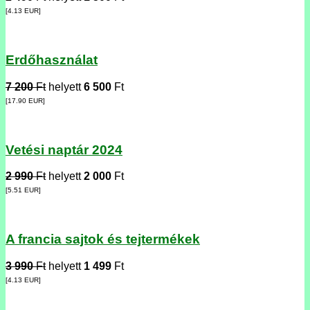
[4.13
EUR
]
Erdőhasználat
7 200
Ft
helyett
6 500
Ft
[17.90
EUR
]
Vetési naptár 2024
2 990
Ft
helyett
2 000
Ft
[5.51
EUR
]
A francia sajtok és tejtermékek
3 990
Ft
helyett
1 499
Ft
[4.13
EUR
]