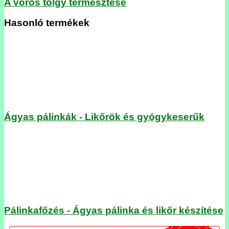
A vörös tölgy termesztése
Hasonló termékek
Ágyas pálinkák - Likőrök és gyógykeserűk
Pálinkafőzés - Ágyas pálinka és likőr készítése