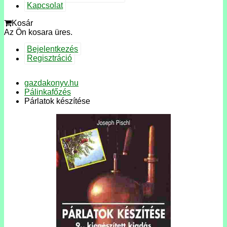
Kapcsolat
Kosár
Az Ön kosara üres.
Bejelentkezés
Regisztráció
gazdakonyv.hu
Pálinkafőzés
Párlatok készítése