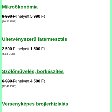
Mikroökonómia
9 990
Ft
helyett
5 990
Ft
[16.50
EUR
]
Ültetvényszerű fatermesztés
2 500
Ft
helyett
1 500
Ft
[4.13
EUR
]
Szőlőművelés, borkészítés
6 990
Ft
helyett
4 500
Ft
[12.40
EUR
]
Versenyképes brojlerhizlalás