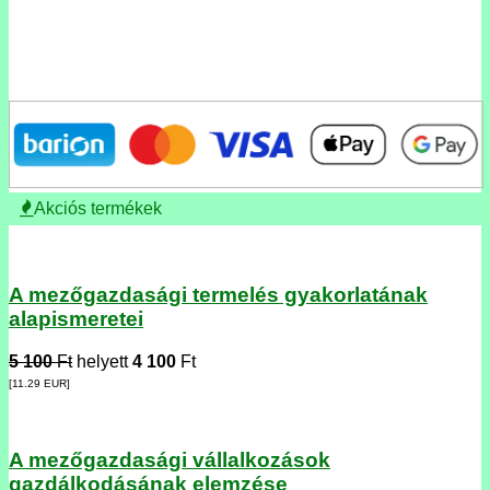
Akciós termékek
A mezőgazdasági termelés gyakorlatának
alapismeretei
5 100
Ft
helyett
4 100
Ft
[11.29
EUR
]
A mezőgazdasági vállalkozások
gazdálkodásának elemzése