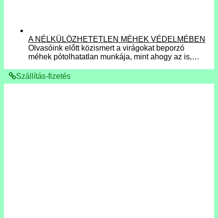
A NÉLKÜLÖZHETETLEN MÉHEK VÉDELMÉBEN
Olvasóink előtt közismert a virágokat beporzó
méhek pótolhatatlan munkája, mint ahogy az is,…
Szállítás-fizetés