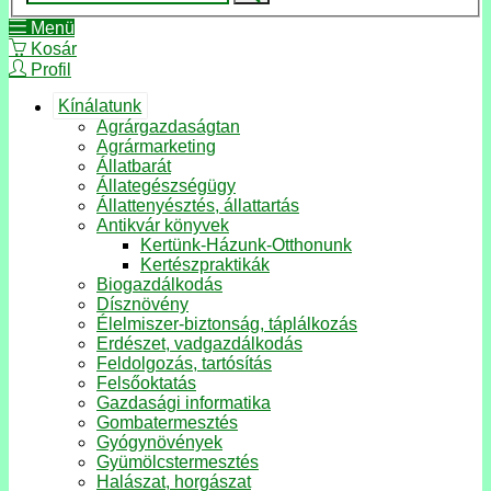
Menü
Kosár
Profil
Kínálatunk
Agrárgazdaságtan
Agrármarketing
Állatbarát
Állategészségügy
Állattenyésztés, állattartás
Antikvár könyvek
Kertünk-Házunk-Otthonunk
Kertészpraktikák
Biogazdálkodás
Dísznövény
Élelmiszer-biztonság, táplálkozás
Erdészet, vadgazdálkodás
Feldolgozás, tartósítás
Felsőoktatás
Gazdasági informatika
Gombatermesztés
Gyógynövények
Gyümölcstermesztés
Halászat, horgászat