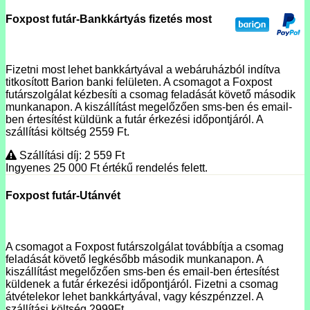
Foxpost futár-Bankkártyás fizetés most
Fizetni most lehet bankkártyával a webáruházból indítva
titkosított Barion banki felületen. A csomagot a Foxpost
futárszolgálat kézbesíti a csomag feladását követő második
munkanapon. A kiszállítást megelőzően sms-ben és email-
ben értesítést küldünk a futár érkezési időpontjáról. A
szállítási költség 2559 Ft.
Szállítási díj: 2 559
Ft
Ingyenes 25 000
Ft
értékű rendelés felett.
Foxpost futár-Utánvét
A csomagot a Foxpost futárszolgálat továbbítja a csomag
feladását követő legkésőbb második munkanapon. A
kiszállítást megelőzően sms-ben és email-ben értesítést
küldenek a futár érkezési időpontjáról. Fizetni a csomag
átvételekor lehet bankkártyával, vagy készpénzzel. A
szállítási költség 2999Ft.