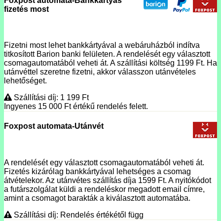
Foxpost automata-Bankkártyás
fizetés most
Fizetni most lehet bankkártyával a webáruházból indítva
titkosított Barion banki felületen. A rendelését egy választott
csomagautomatából veheti át. A szállítási költség 1199 Ft. Ha
utánvéttel szeretne fizetni, akkor válasszon utánvételes
lehetőséget.
Szállítási díj: 1 199
Ft
Ingyenes 15 000
Ft
értékű rendelés felett.
Foxpost automata-Utánvét
A rendelését egy választott csomagautomatából veheti át.
Fizetés kizárólag bankkártyával lehetséges a csomag
átvételekor. Az utánvétes szállítás díja 1599 Ft. A nyitókódot
a futárszolgálat küldi a rendeléskor megadott email címre,
amint a csomagot barakták a kiválasztott automatába.
Szállítási díj: Rendelés értékétől függ