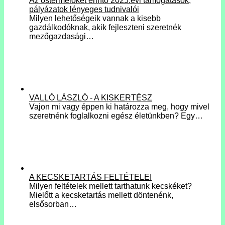
Az őstermelőket érintő 2025.évi támogatások,
pályázatok lényeges tudnivalói
Milyen lehetőségeik vannak a kisebb
gazdálkodóknak, akik fejleszteni szeretnék
mezőgazdasági…
VALLÓ LÁSZLÓ - A KISKERTÉSZ
Vajon mi vagy éppen ki határozza meg, hogy mivel
szeretnénk foglalkozni egész életünkben? Egy…
A KECSKETARTÁS FELTÉTELEI
Milyen feltételek mellett tarthatunk kecskéket?
Mielőtt a kecsketartás mellett döntenénk,
elsősorban…