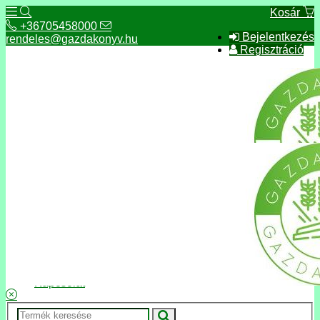
Kosár
+36705458000
Bejelentkezés
rendeles@gazdakonyv.hu
Regisztráció
+36705458000
rendeles@gazdakonyv.hu
Hírek
ÁSZF
Fizetés és szállítás
Adatkezelés, adatvédelem
Kapcsolat