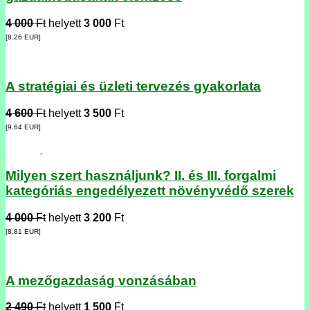
4 000
Ft
helyett
3 000
Ft
[8.26
EUR
]
A stratégiai és üzleti tervezés gyakorlata
4 600
Ft
helyett
3 500
Ft
[9.64
EUR
]
Milyen szert használjunk? II. és III. forgalmi
kategóriás engedélyezett növényvédő szerek
4 000
Ft
helyett
3 200
Ft
[8.81
EUR
]
A mezőgazdaság vonzásában
2 490
Ft
helyett
1 500
Ft