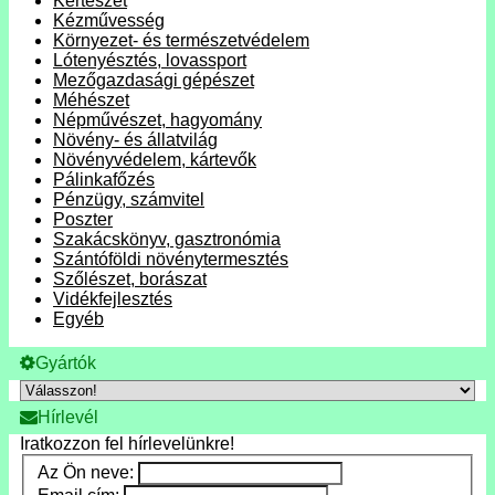
Kertészet
Kézművesség
Környezet- és természetvédelem
Lótenyésztés, lovassport
Mezőgazdasági gépészet
Méhészet
Népművészet, hagyomány
Növény- és állatvilág
Növényvédelem, kártevők
Pálinkafőzés
Pénzügy, számvitel
Poszter
Szakácskönyv, gasztronómia
Szántóföldi növénytermesztés
Szőlészet, borászat
Vidékfejlesztés
Egyéb
Gyártók
Hírlevél
Iratkozzon fel hírlevelünkre!
Az Ön neve: