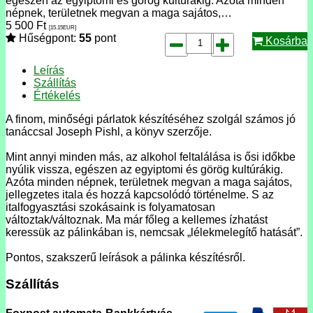
egészen az egyiptomi és görög kultúrákig. Azóta minden
népnek, területnek megvan a maga sajátos,…
5 500
Ft
[15.15
EUR
]
Hűségpont:
55
pont
Kosárba
Leírás
Szállítás
Értékelés
A finom, minőségi párlatok készítéséhez szolgál számos jó
tanáccsal Joseph Pishl, a könyv szerzője.
Mint annyi minden más, az alkohol feltalálása is ősi időkbe
nyúlik vissza, egészen az egyiptomi és görög kultúrákig.
Azóta minden népnek, területnek megvan a maga sajátos,
jellegzetes itala és hozzá kapcsolódó történelme. S az
italfogyasztási szokásaink is folyamatosan
változtak/változnak. Ma már főleg a kellemes ízhatást
keressük az pálinkában is, nemcsak „lélekmelegítő hatását”.
Pontos, szakszerű leírások a pálinka készítésről.
Szállítás