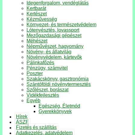
Idegenforgalom, vendéglátás
Kertbarát
Kertészet
Kézművesség
Környezet- és természetvédelem
Lótenyésztés, lovassport
Mezőgazdasági gépészet
Méhészet
Népművészet, hagyomány
Növény- és állatvilág
Növényvédelem, kártevők
Pálinkafőzés
Pénzügy, számvitel
Poszter
Szakácskönyv, gasztronómia
Szántóföldi növénytermesztés
Szőlészet, borászat
Vidékfejlesztés
Egyéb
Egészség, Életmód
Gyerekkönyvek
Hírek
ÁSZF
Fizetés és szállítás
Adatkezelés, adatvédelem