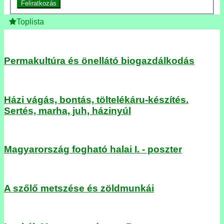
Feliratkozás
Toplista
Permakultúra és önellátó biogazdálkodás
Házi vágás, bontás, töltelékáru-készítés.
Sertés, marha, juh, házinyúl
Magyarország fogható halai I. - poszter
A szőlő metszése és zöldmunkái