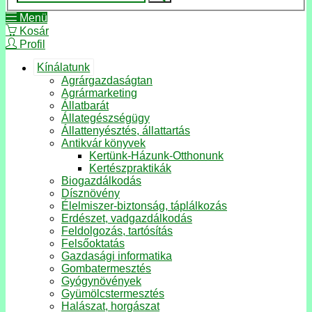
Menü
Kosár
Profil
Kínálatunk
Agrárgazdaságtan
Agrármarketing
Állatbarát
Állategészségügy
Állattenyésztés, állattartás
Antikvár könyvek
Kertünk-Házunk-Otthonunk
Kertészpraktikák
Biogazdálkodás
Dísznövény
Élelmiszer-biztonság, táplálkozás
Erdészet, vadgazdálkodás
Feldolgozás, tartósítás
Felsőoktatás
Gazdasági informatika
Gombatermesztés
Gyógynövények
Gyümölcstermesztés
Halászat, horgászat