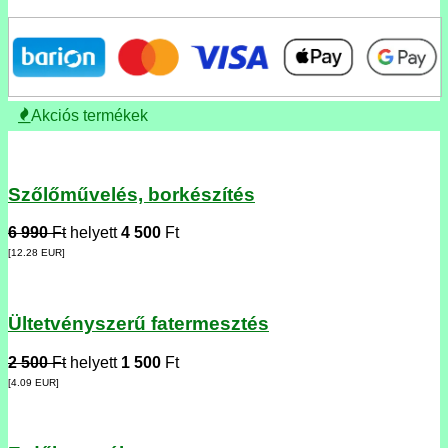
Akciós termékek
Szőlőművelés, borkészítés
6 990
Ft
helyett
4 500
Ft
[12.28
EUR
]
Ültetvényszerű fatermesztés
2 500
Ft
helyett
1 500
Ft
[4.09
EUR
]