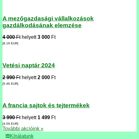
A mezőgazdasági vállalkozások
gazdálkodásának elemzése
4 000
Ft
helyett
3 000
Ft
[8.19
EUR
]
Vetési naptár 2024
2 990
Ft
helyett
2 000
Ft
[5.46
EUR
]
A francia sajtok és tejtermékek
3 990
Ft
helyett
1 499
Ft
[4.09
EUR
]
További akcióink »
Kínálatunk