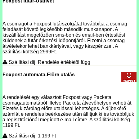
Foxpost futár-Utánvét
A csomagot a Foxpost futárszolgálat továbbítja a csomag
feladását követő legkésőbb második munkanapon. A
kiszállítást megelőzően sms-ben és email-ben értesítést
küldenek a futár érkezési időpontjáról. Fizetni a csomag
átvételekor lehet bankkártyával, vagy készpénzzel. A
szállítási költség 2999Ft.
Szállítási díj: Rendelés értékétől függ
Foxpost automata-Előre utalás
A rendelését egy választott Foxpost vagy Packeta
csomagautomatából illetve Packeta átvevőhelyen veheti át.
Fizetés kizárólag előre utalással lehetséges. A díjbekérő
számlát e rendelés beérkezése után állítjuk ki és továbbítjuk
a regisztrációnál megídott e-mail címre. A szállítási költség
1199 Ft.
Szállítási díj: 1 199
Ft