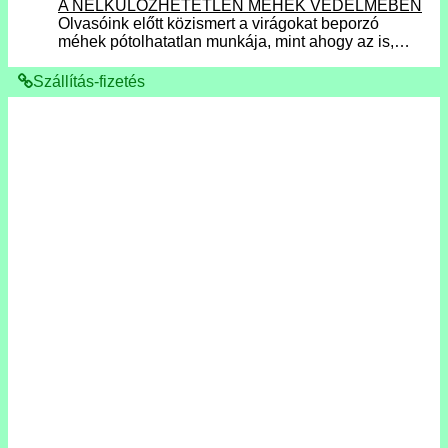
A NÉLKÜLÖZHETETLEN MÉHEK VÉDELMÉBEN
Olvasóink előtt közismert a virágokat beporzó
méhek pótolhatatlan munkája, mint ahogy az is,…
Szállítás-fizetés