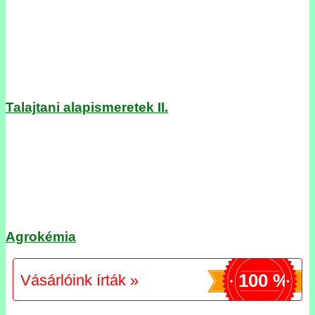
Talajtani alapismeretek II.
Agrokémia
100 %
Vásárlóink írták »