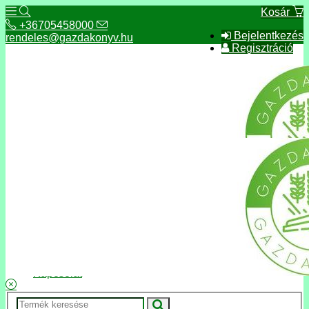
Kosár
+36705458000
Bejelentkezés
rendeles@gazdakonyv.hu
Regisztráció
+36705458000
rendeles@gazdakonyv.hu
Hírek
ÁSZF
Fizetés és szállítás
Adatkezelés, adatvédelem
Kapcsolat