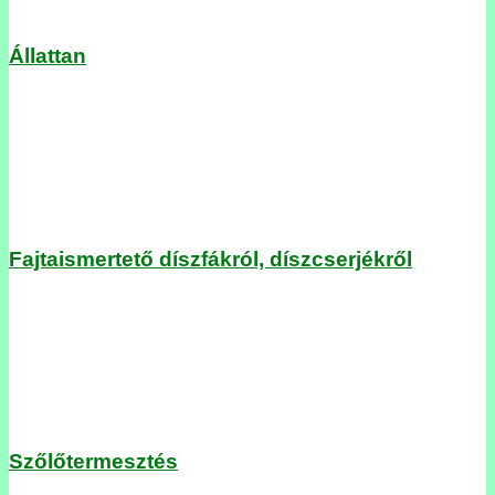
Állattan
Fajtaismertető díszfákról, díszcserjékről
Szőlőtermesztés