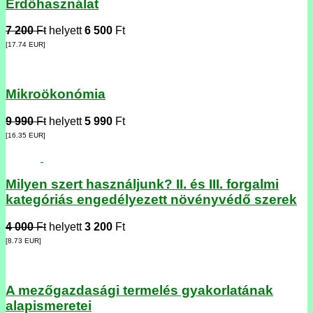
Erdőhasználat
7 200
Ft
helyett
6 500
Ft
[17.74
EUR
]
Mikroökonómia
9 990
Ft
helyett
5 990
Ft
[16.35
EUR
]
Milyen szert használjunk? II. és III. forgalmi
kategóriás engedélyezett növényvédő szerek
4 000
Ft
helyett
3 200
Ft
[8.73
EUR
]
A mezőgazdasági termelés gyakorlatának
alapismeretei