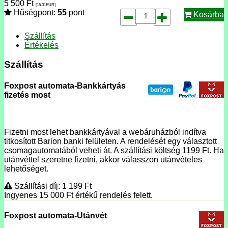
5 500
Ft
[15.01
EUR
]
Hűségpont:
55
pont
Kosárba
Szállítás
Értékelés
Szállítás
Foxpost automata-Bankkártyás
fizetés most
Fizetni most lehet bankkártyával a webáruházból indítva
titkosított Barion banki felületen. A rendelését egy választott
csomagautomatából veheti át. A szállítási költség 1199 Ft. Ha
utánvéttel szeretne fizetni, akkor válasszon utánvételes
lehetőséget.
Szállítási díj: 1 199
Ft
Ingyenes 15 000
Ft
értékű rendelés felett.
Foxpost automata-Utánvét