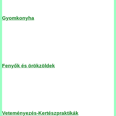
Gyomkonyha
Fenyők és örökzöldek
Veteményezés-Kertészpraktikák