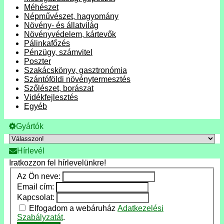
Méhészet
Népművészet, hagyomány
Növény- és állatvilág
Növényvédelem, kártevők
Pálinkafőzés
Pénzügy, számvitel
Poszter
Szakácskönyv, gasztronómia
Szántóföldi növénytermesztés
Szőlészet, borászat
Vidékfejlesztés
Egyéb
Gyártók
Hírlevél
Iratkozzon fel hírlevelünkre!
Az Ön neve:
Email cím:
Kapcsolat:
Elfogadom a webáruház
Adatkezelési
Szabályzatát
.