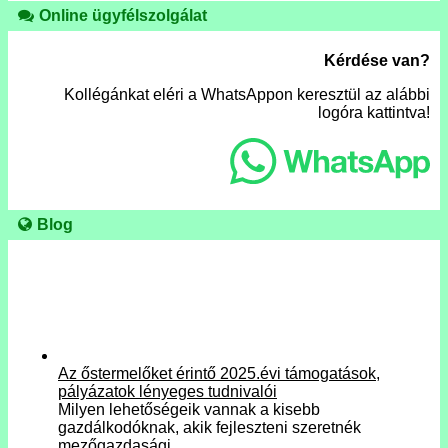
Online ügyfélszolgálat
Kérdése van?
Kollégánkat eléri a WhatsAppon keresztül az alábbi
logóra kattintva!
Blog
Az őstermelőket érintő 2025.évi támogatások,
pályázatok lényeges tudnivalói
Milyen lehetőségeik vannak a kisebb
gazdálkodóknak, akik fejleszteni szeretnék
mezőgazdasági…