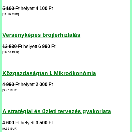
5 100
Ft
helyett
4 100
Ft
[11.19
EUR
]
Versenyképes brojlerhizlalás
13 830
Ft
helyett
6 990
Ft
[19.08
EUR
]
Közgazdaságtan I. Mikroökonómia
4 990
Ft
helyett
2 000
Ft
[5.46
EUR
]
A stratégiai és üzleti tervezés gyakorlata
4 600
Ft
helyett
3 500
Ft
[9.55
EUR
]