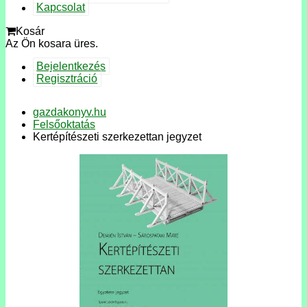
Kapcsolat
Kosár
Az Ön kosara üres.
Bejelentkezés
Regisztráció
gazdakonyv.hu
Felsőoktatás
Kertépítészeti szerkezettan jegyzet