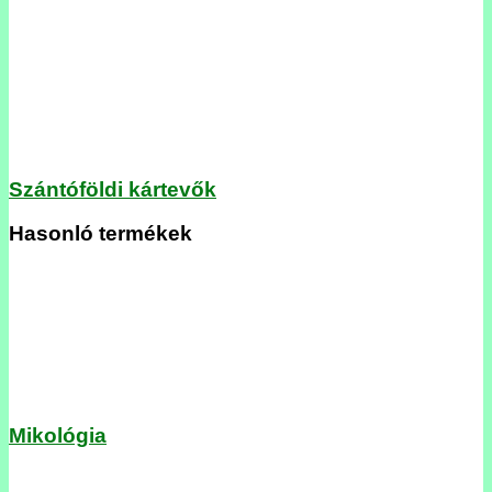
Szántóföldi kártevők
Hasonló termékek
Mikológia