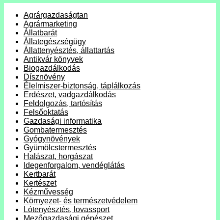
Agrárgazdaságtan
Agrármarketing
Állatbarát
Állategészségügy
Állattenyésztés, állattartás
Antikvár könyvek
Biogazdálkodás
Dísznövény
Élelmiszer-biztonság, táplálkozás
Erdészet, vadgazdálkodás
Feldolgozás, tartósítás
Felsőoktatás
Gazdasági informatika
Gombatermesztés
Gyógynövények
Gyümölcstermesztés
Halászat, horgászat
Idegenforgalom, vendéglátás
Kertbarát
Kertészet
Kézművesség
Környezet- és természetvédelem
Lótenyésztés, lovassport
Mezőgazdasági gépészet