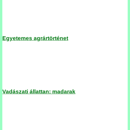
Egyetemes agrártörténet
Vadászati állattan: madarak