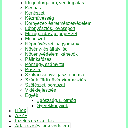
Idegenforgalom, vendéglátás
Kertbarát
Kertészet
Kézművesség
Környezet- és természetvédelem
Lótenyésztés, lovassport
Mezőgazdasági gépészet
Méhészet
Népművészet, hagyomány
Növény- és állatvilág
Növényvédelem, kártevők
Pálinkafőzés
Pénzügy, számvitel
Poszter
Szakácskönyv, gasztronómia
Szántóföldi növénytermesztés
Szőlészet, borászat
Vidékfejlesztés
Egyéb
Egészség, Életmód
Gyerekkönyvek
Hírek
ÁSZF
Fizetés és szállítás
Adatkezelés, adatvédelem