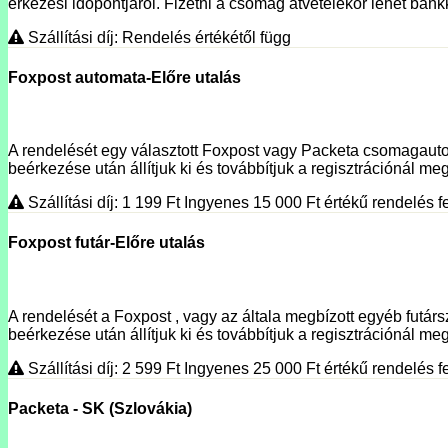
érkezési időpontjáról. Fizetni a csomag átvételekor lehet bank
Szállítási díj: Rendelés értékétől függ
Foxpost automata-Előre utalás
A rendelését egy választott Foxpost vagy Packeta csomagautoma
beérkezése után állítjuk ki és továbbítjuk a regisztrációnál megí
Szállítási díj: 1 199
Ft
Ingyenes 15 000
Ft
értékű rendelés fe
Foxpost futár-Előre utalás
A rendelését a Foxpost , vagy az általa megbízott egyéb futársz
beérkezése után állítjuk ki és továbbítjuk a regisztrációnál meg
Szállítási díj: 2 599
Ft
Ingyenes 25 000
Ft
értékű rendelés fe
Packeta - SK (Szlovákia)