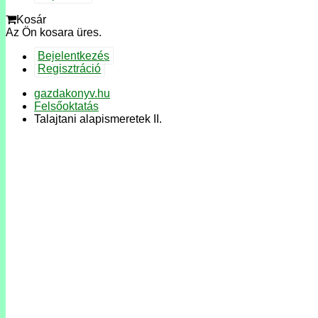
Kosár
Az Ön kosara üres.
Bejelentkezés
Regisztráció
gazdakonyv.hu
Felsőoktatás
Talajtani alapismeretek II.