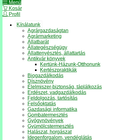
Menü
Kosár
Profil
Kínálatunk
Agrárgazdaságtan
Agrármarketing
Állatbarát
Állategészségügy
Állattenyésztés, állattartás
Antikvár könyvek
Kertünk-Házunk-Otthonunk
Kertészpraktikák
Biogazdálkodás
Dísznövény
Élelmiszer-biztonság, táplálkozás
Erdészet, vadgazdálkodás
Feldolgozás, tartósítás
Felsőoktatás
Gazdasági informatika
Gombatermesztés
Gyógynövények
Gyümölcstermesztés
Halászat, horgászat
Idegenforgalom, vendéglátás