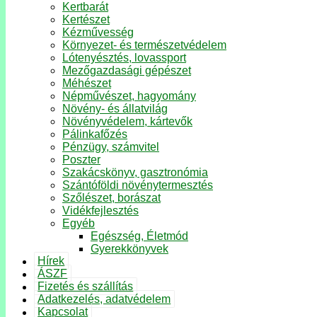
Kertbarát
Kertészet
Kézművesség
Környezet- és természetvédelem
Lótenyésztés, lovassport
Mezőgazdasági gépészet
Méhészet
Népművészet, hagyomány
Növény- és állatvilág
Növényvédelem, kártevők
Pálinkafőzés
Pénzügy, számvitel
Poszter
Szakácskönyv, gasztronómia
Szántóföldi növénytermesztés
Szőlészet, borászat
Vidékfejlesztés
Egyéb
Egészség, Életmód
Gyerekkönyvek
Hírek
ÁSZF
Fizetés és szállítás
Adatkezelés, adatvédelem
Kapcsolat