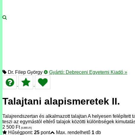
Dr. Filep György
Gyártó:
Debreceni Egyetemi Kiadó
»
Talajtani alapismeretek II.
Talajrendszertan és alkalmazott talajtan A helyesen felépített
teszi az egymástól eltérő talajok közötti különbségek kimutat
2 500
Ft
[6.89
EUR
]
Hűségpont:
25
pont
Max. rendelhető
1
db