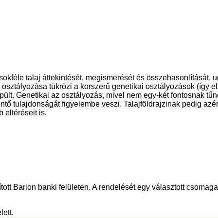
sokféle talaj áttekintését, megismerését és összehasonlítását, u
gi osztályozása tükrözi a korszerű genetikai osztályozások (így
e épült. Genetikai az osztályozás, mivel nem egy-két fontosnak t
ntő tulajdonságát figyelembe veszi. Talajföldrajzinak pedig azér
eltéréseit is.
tott Barion banki felületen. A rendelését egy választott csomagau
lett.