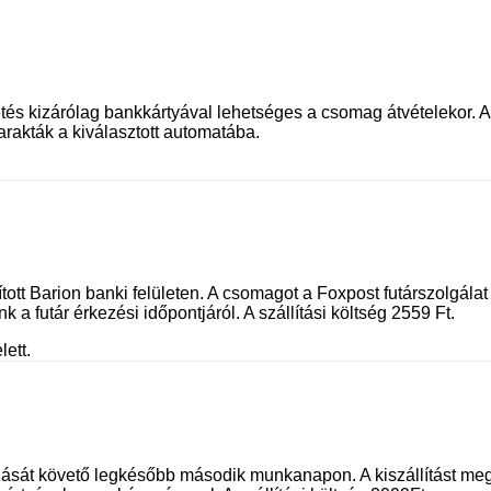
és kizárólag bankkártyával lehetséges a csomag átvételekor. Az 
rakták a kiválasztott automatába.
sított Barion banki felületen. A csomagot a Foxpost futárszolgá
 a futár érkezési időpontjáról. A szállítási költség 2559 Ft.
lett.
dását követő legkésőbb második munkanapon. A kiszállítást meg