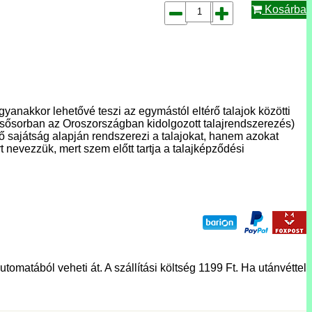
Kosárba
gyanakkor lehetővé teszi az egymástól eltérő talajok közötti
 elsősorban az Oroszországban kidolgozott talajrendszerezés)
űnő sajátság alapján rendszerezi a talajokat, hanem azokat
t nevezzük, mert szem előtt tartja a talajképződési
tomatából veheti át. A szállítási költség 1199 Ft. Ha utánvéttel