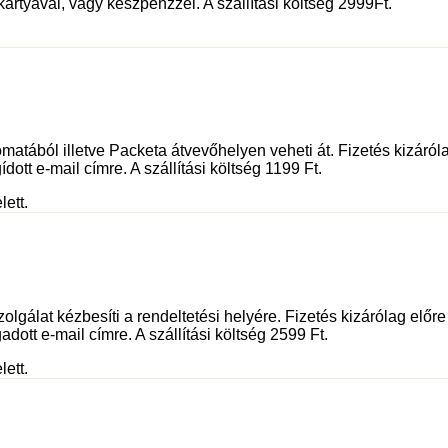
kártyával, vagy készpénzzel. A szállítási költség 2999Ft.
tából illetve Packeta átvevőhelyen veheti át. Fizetés kizáróla
dott e-mail címre. A szállítási költség 1199 Ft.
lett.
olgálat kézbesíti a rendeltetési helyére. Fizetés kizárólag előr
adott e-mail címre. A szállítási költség 2599 Ft.
lett.