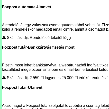
Foxpost automata-Utánvét
A rendelését egy választott csomagautomatából veheti át. Fizet
küldi a rendeléskor megadott email címre, amint a csomagot ba
Szállítási díj: Rendelés értékétől függ
Foxpost futár-Bankkártyás fizetés most
Fizetni most lehet bankkártyával a webáruházból indítva titko
kiszállítást megelőzően sms-ben és email-ben értesítést küldünk
Szállítási díj: 2 559
Ft
Ingyenes 25 000
Ft
értékű rendelés fe
Foxpost futár-Utánvét
A csomagot a Foxpost futárszolgálat továbbítja a csomag fela