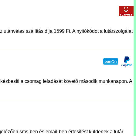
utánvétes szállítás díja 1599 Ft. A nyitókódot a futárszolgálat
lat kézbesíti a csomag feladását követő második munkanapon. A
előzően sms-ben és email-ben értesítést küldenek a futár