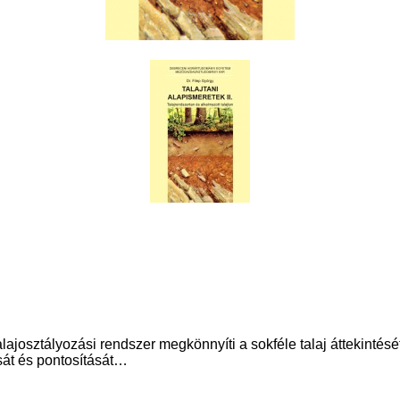
 talajosztályozási rendszer megkönnyíti a sokféle talaj áttekint
ását és pontosítását…