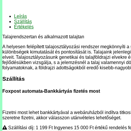
Leírás
Szállítás
Értékelés
Talajrendszertan és alkalmazott talajtan
A helyesen felépített talajosztályozási rendszer megkönnyíti a 
különbségek kimutatását és pontosítását is. Talajaink jelenle
elveit. Talajosztályozásunk genetikai és talajföldrajzi elvekr
fejlődésükben vizsgálja, s a jelemzésnél a talaj valamennyi dö
folyamatoknak, a földrajzi adottságokból eredő kisebb-nagyobb 
Szállítás
Foxpost automata-Bankkártyás fizetés most
Fizetni most lehet bankkártyával a webáruházból indítva titkosí
szeretne fizetni, akkor válasszon utánvételes lehetőséget.
Szállítási díj: 1 199
Ft
Ingyenes 15 000
Ft
értékű rendelés fe