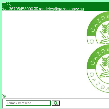
+36705458000
rendeles@gazdakonyv.hu
+36705458000
rendeles@gazdakonyv.hu
Hírek
ÁSZF
Fizetés és szállítás
Adatkezelés, adatvédelem
Kapcsolat