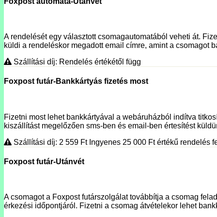
Foxpost automata-Utánvét
A rendelését egy választott csomagautomatából veheti át. Fizet
küldi a rendeléskor megadott email címre, amint a csomagot ba
Szállítási díj: Rendelés értékétől függ
Foxpost futár-Bankkártyás fizetés most
Fizetni most lehet bankkártyával a webáruházból indítva titko
kiszállítást megelőzően sms-ben és email-ben értesítést küldünk
Szállítási díj: 2 559
Ft
Ingyenes 25 000
Ft
értékű rendelés fe
Foxpost futár-Utánvét
A csomagot a Foxpost futárszolgálat továbbítja a csomag fela
érkezési időpontjáról. Fizetni a csomag átvételekor lehet bank