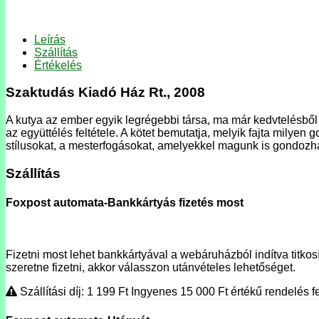
Leírás
Szállítás
Értékelés
Szaktudás Kiadó Ház Rt., 2008
A kutya az ember egyik legrégebbi társa, ma már kedvtelésből t
az együttélés feltétele. A kötet bemutatja, melyik fajta milyen
stílusokat, a mesterfogásokat, amelyekkel magunk is gondozh
Szállítás
Foxpost automata-Bankkártyás fizetés most
Fizetni most lehet bankkártyával a webáruházból indítva titkosí
szeretne fizetni, akkor válasszon utánvételes lehetőséget.
Szállítási díj: 1 199
Ft
Ingyenes 15 000
Ft
értékű rendelés fe