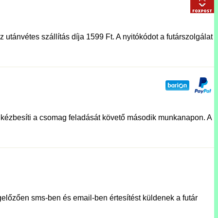
utánvétes szállítás díja 1599 Ft. A nyitókódot a futárszolgálat
lat kézbesíti a csomag feladását követő második munkanapon. A
előzően sms-ben és email-ben értesítést küldenek a futár