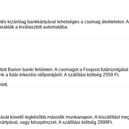
és kizárólag bankkártyával lehetséges a csomag átvételekor. Az 
rakták a kiválasztott automatába.
sított Barion banki felületen. A csomagot a Foxpost futárszolgá
 a futár érkezési időpontjáról. A szállítási költség 2559 Ft.
lett.
dását követő legkésőbb második munkanapon. A kiszállítást meg
kártyával, vagy készpénzzel. A szállítási költség 2999Ft.