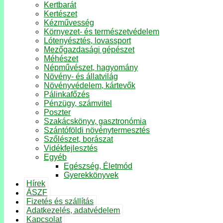
Kertbarát
Kertészet
Kézművesség
Környezet- és természetvédelem
Lótenyésztés, lovassport
Mezőgazdasági gépészet
Méhészet
Népművészet, hagyomány
Növény- és állatvilág
Növényvédelem, kártevők
Pálinkafőzés
Pénzügy, számvitel
Poszter
Szakácskönyv, gasztronómia
Szántóföldi növénytermesztés
Szőlészet, borászat
Vidékfejlesztés
Egyéb
Egészség, Életmód
Gyerekkönyvek
Hírek
ÁSZF
Fizetés és szállítás
Adatkezelés, adatvédelem
Kapcsolat