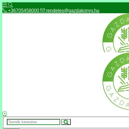
+36705458000
rendeles@gazdakonyv.hu
+36705458000
rendeles@gazdakonyv.hu
Hírek
ÁSZF
Fizetés és szállítás
Adatkezelés, adatvédelem
Kapcsolat