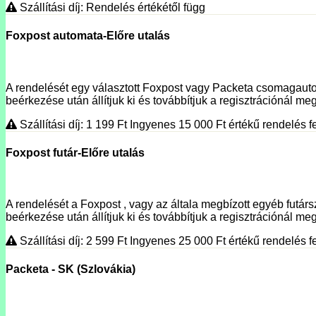
Szállítási díj: Rendelés értékétől függ
Foxpost automata-Előre utalás
A rendelését egy választott Foxpost vagy Packeta csomagautoma
beérkezése után állítjuk ki és továbbítjuk a regisztrációnál megí
Szállítási díj: 1 199
Ft
Ingyenes 15 000
Ft
értékű rendelés fe
Foxpost futár-Előre utalás
A rendelését a Foxpost , vagy az általa megbízott egyéb futársz
beérkezése után állítjuk ki és továbbítjuk a regisztrációnál meg
Szállítási díj: 2 599
Ft
Ingyenes 25 000
Ft
értékű rendelés fe
Packeta - SK (Szlovákia)