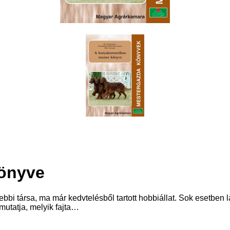
könyve
bi társa, ma már kedvtelésből tartott hobbiállat. Sok esetben l
emutatja, melyik fajta…