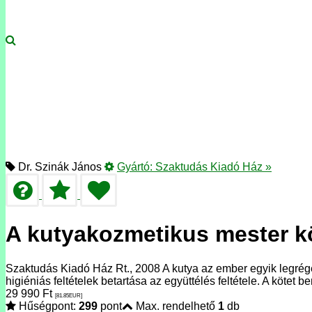
Dr. Szinák János
Gyártó:
Szaktudás Kiadó Ház
»
A kutyakozmetikus mester 
Szaktudás Kiadó Ház Rt., 2008 A kutya az ember egyik legrégeb
higiéniás feltételek betartása az együttélés feltétele. A kötet b
29 990
Ft
[81.85
EUR
]
Hűségpont:
299
pont
Max. rendelhető
1
db