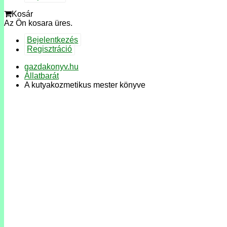
Kosár
Az Ön kosara üres.
Bejelentkezés
Regisztráció
gazdakonyv.hu
Állatbarát
A kutyakozmetikus mester könyve