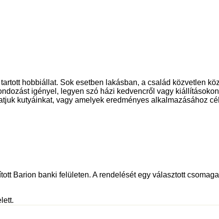
artott hobbiállat. Sok esetben lakásban, a család közvetlen köze
 gondozást igényel, legyen szó házi kedvencről vagy kiállításokon
atjuk kutyáinkat, vagy amelyek eredményes alkalmazásához cél
tott Barion banki felületen. A rendelését egy választott csomagau
lett.