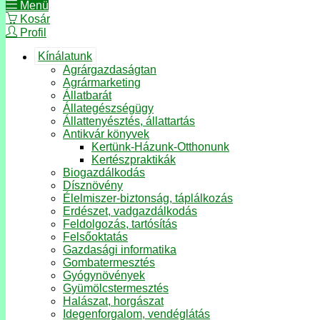
Menü
Kosár
Profil
Kínálatunk
Agrárgazdaságtan
Agrármarketing
Állatbarát
Állategészségügy
Állattenyésztés, állattartás
Antikvár könyvek
Kertünk-Házunk-Otthonunk
Kertészpraktikák
Biogazdálkodás
Dísznövény
Élelmiszer-biztonság, táplálkozás
Erdészet, vadgazdálkodás
Feldolgozás, tartósítás
Felsőoktatás
Gazdasági informatika
Gombatermesztés
Gyógynövények
Gyümölcstermesztés
Halászat, horgászat
Idegenforgalom, vendéglátás