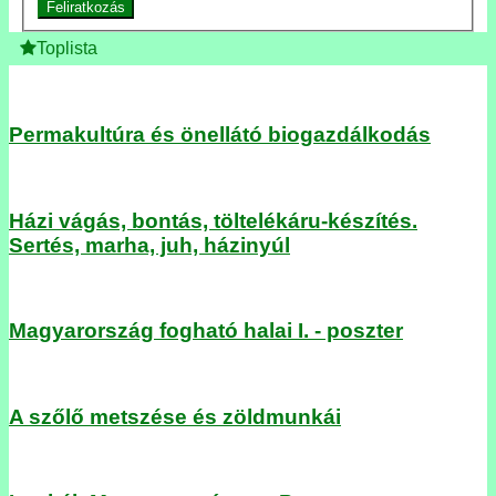
Feliratkozás
Toplista
Permakultúra és önellátó biogazdálkodás
Házi vágás, bontás, töltelékáru-készítés.
Sertés, marha, juh, házinyúl
Magyarország fogható halai I. - poszter
A szőlő metszése és zöldmunkái