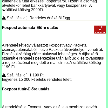
küldenek a futár érkezési időpontjáról. Fizetni a csomag
átvételekor lehet bankkártyával, vagy készpénzzel. A
szállítási költség 2999Ft.
Szállítási díj: Rendelés értékétől függ
Foxpost automata-Előre utalás
A rendelését egy választott Foxpost vagy Packeta
csomagautomatából illetve Packeta átvevőhelyen veheti át.
Fizetés kizárólag előre utalással lehetséges. A díjbekérő
számlát e rendelés beérkezése után állítjuk ki és továbbítjuk
a regisztrációnál megídott e-mail címre. A szállítási költség
1199 Ft.
Szállítási díj: 1 199
Ft
Ingyenes 15 000
Ft
értékű rendelés felett.
Foxpost futár-Előre utalás
A rendelését a Foxpost , vagy az általa megbízott egyéb