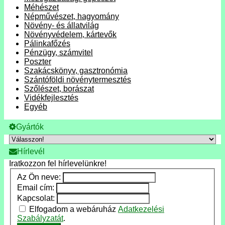
Méhészet
Népművészet, hagyomány
Növény- és állatvilág
Növényvédelem, kártevők
Pálinkafőzés
Pénzügy, számvitel
Poszter
Szakácskönyv, gasztronómia
Szántóföldi növénytermesztés
Szőlészet, borászat
Vidékfejlesztés
Egyéb
Gyártók
Hírlevél
Iratkozzon fel hírlevelünkre!
Az Ön neve:
Email cím:
Kapcsolat:
Elfogadom a webáruház
Adatkezelési
Szabályzatát
.