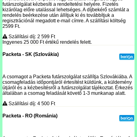
futárszolgálat kézbesíti a rendeltetési helyére. Fizetés
kizárólag előre utalással lehetséges. A díjbekérő számlát a
rendelés beérkezése után állítjuk ki és továbbítjuk a
regisztrációnál megadott e-mail címre. A szállítási költség
2599 Ft.
Szállítási díj: 2 599
Ft
Ingyenes 25 000
Ft
értékű rendelés felett.
Packeta - SK (Szlovákia)
A csomagot a Packeta futárszolgálat szállítja Szlovákiába. A
csomagfeladás időpontjáról értesítést küldünk, a küldemény
útjáról és a kézbesítésről a futárszolgálat tájékoztat. Érkezés
általában a csomag feladását követő 1-3 munkanap alatt.
Szállítási díj: 4 500
Ft
Packeta - RO (Románia)