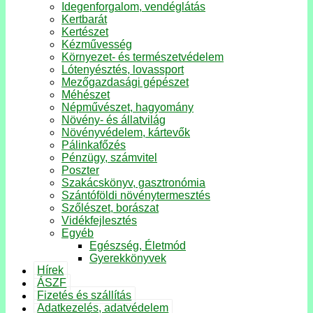
Idegenforgalom, vendéglátás
Kertbarát
Kertészet
Kézművesség
Környezet- és természetvédelem
Lótenyésztés, lovassport
Mezőgazdasági gépészet
Méhészet
Népművészet, hagyomány
Növény- és állatvilág
Növényvédelem, kártevők
Pálinkafőzés
Pénzügy, számvitel
Poszter
Szakácskönyv, gasztronómia
Szántóföldi növénytermesztés
Szőlészet, borászat
Vidékfejlesztés
Egyéb
Egészség, Életmód
Gyerekkönyvek
Hírek
ÁSZF
Fizetés és szállítás
Adatkezelés, adatvédelem