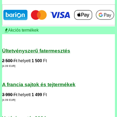
Akciós termékek
Ültetvényszerű fatermesztés
2 500
Ft
helyett
1 500
Ft
[4.09
EUR
]
A francia sajtok és tejtermékek
3 990
Ft
helyett
1 499
Ft
[4.09
EUR
]