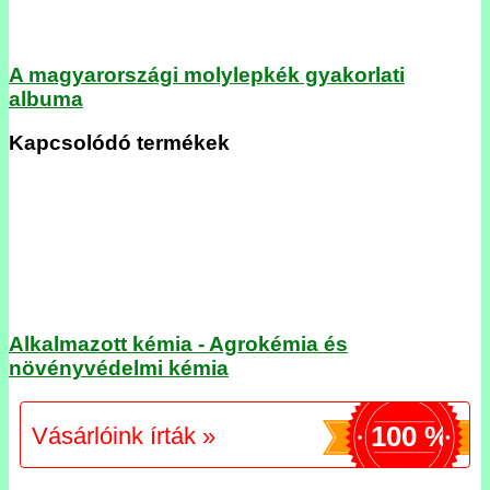
A magyarországi molylepkék gyakorlati
albuma
Kapcsolódó termékek
Alkalmazott kémia - Agrokémia és
növényvédelmi kémia
100 %
Vásárlóink írták »