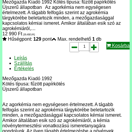
Mezőgazda Kiadó 1992 Kötés típusa: fűzött papírkötés
Újszerű állapotban Az agorkémia nem egységesen
értelmezett. A tágabb felfogás szerint az agrokémia
tárgykörébe beletartozik minden, a mezőgazdasággal
kapcsolatos kémiai ismeret. Amikor általában esik szó az
agrokémiáról,…
12 990
Ft
[35.45
EUR
]
Hűségpont:
129
pont
Max. rendelhető
1
db
Kosárba
Leírás
Szállítás
Értékelés
Mezőgazda Kiadó 1992
Kötés típusa: fűzött papírkötés
Újszerű állapotban
Az agorkémia nem egységesen értelmezett. A tágabb
felfogás szerint az agrokémia tárgykörébe beletartozik
minden, a mezőgazdasággal kapcsolatos kémiai ismeret.
Amikor általában esik szó az agrokémiáról, a kémia
növénytermesztési vonatkozású ismeretanyagára
gondolunk. Az ilyen tágabb értelmezésbe a növények