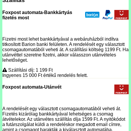
Szállítás
Foxpost automata-Bankkártyás
fizetés most
Fizetni most lehet bankkártyával a webáruházból indítva
titkosított Barion banki felületen. A rendelését egy választott
csomagautomatából veheti át. A szállítási költség 1199 Ft. Ha
utánvéttel szeretne fizetni, akkor válasszon utánvételes
lehetőséget.
Szállítási díj: 1 199
Ft
Ingyenes 15 000
Ft
értékű rendelés felett.
Foxpost automata-Utánvét
A rendelését egy választott csomagautomatából veheti át.
Fizetés kizárólag bankkártyával lehetséges a csomag
átvételekor. Az utánvétes szállítás díja 1599 Ft. A nyitókódot
a futárszolgálat küldi a rendeléskor megadott email címre,
amint a csomagot barakták a kiválasztott automatába.