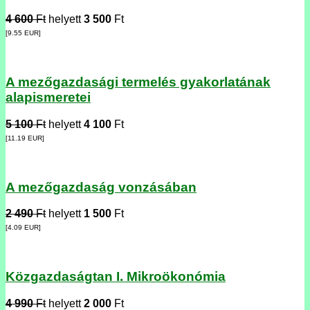
4 600
Ft
helyett
3 500
Ft
[9.55
EUR
]
A mezőgazdasági termelés gyakorlatának
alapismeretei
5 100
Ft
helyett
4 100
Ft
[11.19
EUR
]
A mezőgazdaság vonzásában
2 490
Ft
helyett
1 500
Ft
[4.09
EUR
]
Közgazdaságtan I. Mikroökonómia
4 990
Ft
helyett
2 000
Ft