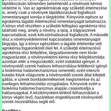
táplálkozásán túlmenően beleértendő a növények kémiai
védelme is. Van az agrokémiának egy szűkebb értelmezése
is, amely csak a növények táplálkozásával foglalkozó
ismeretanyagot sorolja e tárgykörbe. Könyvünk egésze az
egrokémia tágabb értelmezésű ismeretanyagát tartalmazza.
A könyv első részében a szűkebb felfogású agrokémia rész
található meg, amely a növény, a talaj, a trágyaszerek
kapcsolatával, ezek kölcsönhatásával foglalkozik. A második
rész a növényvédelemmel kapcsoalatos ismeretanyagot
tárgyalja, így a könyv egészében a tágabb értelembe vett
agrokémia fogalomkörét öleli fel. A szűkebb értelmezésű
agrokémia rész felépítése, tárgyalásmenete nem kíván
magyarázatot, a növényvédelmi kémia rész felépítésmódja
azonban eltér a megszokottól, ezért indoklást igényel. A
növényvédő szerek hatásos felhasználása feltétlenül igényli
a biokémiai hatásmechanizmus ismeretét, ezért intenzív
kutatás folyik világszerte a növényvédő szerek által kifejtett
gátlás, e szerek bomlástermékeinek megismerése és az
esetleges felhalmozódás vizsgálatára. Könyvünk ezért a
biokémia hatásmechanizmus alapján csoportosítja a
hatóanyagokat. A kézikönyvként történő felhasználást a
könyv végén levő, hazánkban engedélyezett növényvédő
szerek összeállítása segíti elő.