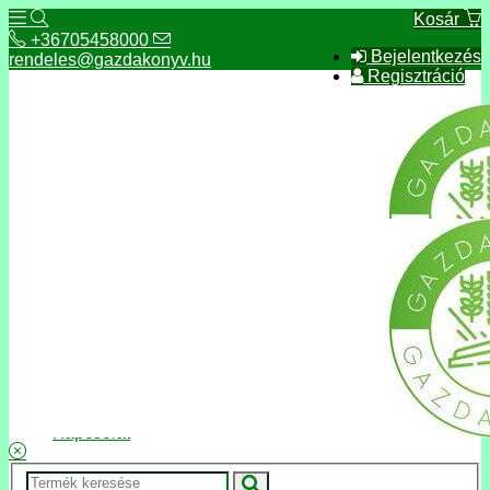
Kosár
+36705458000
Bejelentkezés
rendeles@gazdakonyv.hu
Regisztráció
+36705458000
rendeles@gazdakonyv.hu
Hírek
ÁSZF
Fizetés és szállítás
Adatkezelés, adatvédelem
Kapcsolat