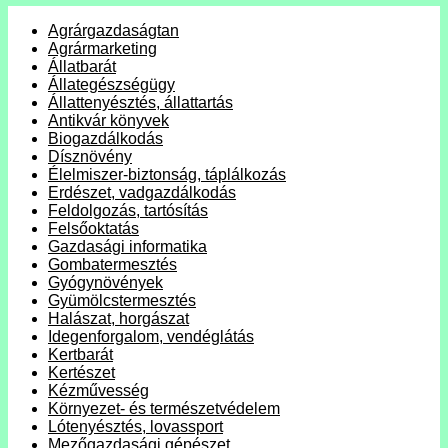
Agrárgazdaságtan
Agrármarketing
Állatbarát
Állategészségügy
Állattenyésztés, állattartás
Antikvár könyvek
Biogazdálkodás
Dísznövény
Élelmiszer-biztonság, táplálkozás
Erdészet, vadgazdálkodás
Feldolgozás, tartósítás
Felsőoktatás
Gazdasági informatika
Gombatermesztés
Gyógynövények
Gyümölcstermesztés
Halászat, horgászat
Idegenforgalom, vendéglátás
Kertbarát
Kertészet
Kézművesség
Környezet- és természetvédelem
Lótenyésztés, lovassport
Mezőgazdasági gépészet