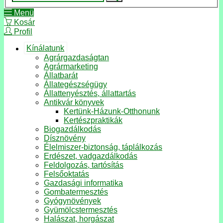
Menü
Kosár
Profil
Kínálatunk
Agrárgazdaságtan
Agrármarketing
Állatbarát
Állategészségügy
Állattenyésztés, állattartás
Antikvár könyvek
Kertünk-Házunk-Otthonunk
Kertészpraktikák
Biogazdálkodás
Dísznövény
Élelmiszer-biztonság, táplálkozás
Erdészet, vadgazdálkodás
Feldolgozás, tartósítás
Felsőoktatás
Gazdasági informatika
Gombatermesztés
Gyógynövények
Gyümölcstermesztés
Halászat, horgászat