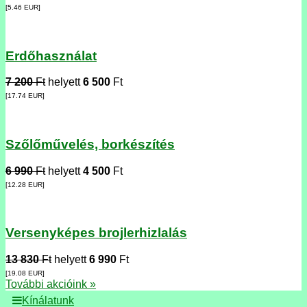
[5.46
EUR
]
Erdőhasználat
7 200
Ft
helyett
6 500
Ft
[17.74
EUR
]
Szőlőművelés, borkészítés
6 990
Ft
helyett
4 500
Ft
[12.28
EUR
]
Versenyképes brojlerhizlalás
13 830
Ft
helyett
6 990
Ft
[19.08
EUR
]
További akcióink »
Kínálatunk