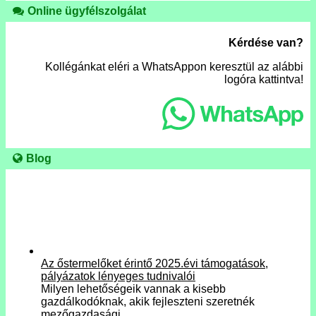
Online ügyfélszolgálat
Kérdése van?
Kollégánkat eléri a WhatsAppon keresztül az alábbi
logóra kattintva!
Blog
Az őstermelőket érintő 2025.évi támogatások,
pályázatok lényeges tudnivalói
Milyen lehetőségeik vannak a kisebb
gazdálkodóknak, akik fejleszteni szeretnék
mezőgazdasági…