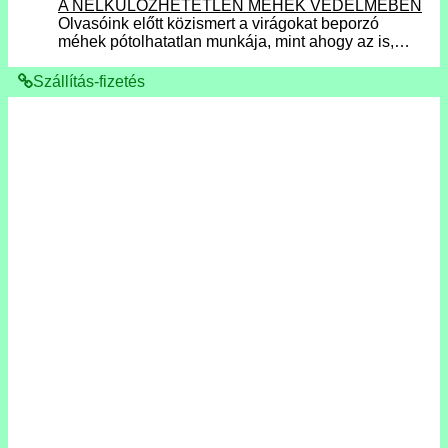
A NÉLKÜLÖZHETETLEN MÉHEK VÉDELMÉBEN
Olvasóink előtt közismert a virágokat beporzó
méhek pótolhatatlan munkája, mint ahogy az is,…
Szállítás-fizetés