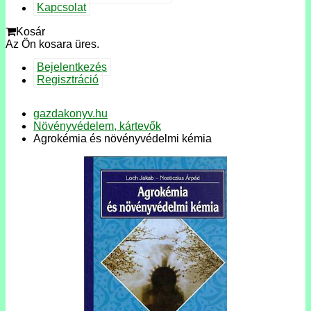
Kapcsolat
Kosár
Az Ön kosara üres.
Bejelentkezés
Regisztráció
gazdakonyv.hu
Növényvédelem, kártevők
Agrokémia és növényvédelmi kémia