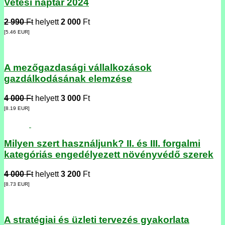
Vetési naptár 2024
2 990
Ft
helyett
2 000
Ft
[5.46
EUR
]
A mezőgazdasági vállalkozások
gazdálkodásának elemzése
4 000
Ft
helyett
3 000
Ft
[8.19
EUR
]
Milyen szert használjunk? II. és III. forgalmi
kategóriás engedélyezett növényvédő szerek
4 000
Ft
helyett
3 200
Ft
[8.73
EUR
]
A stratégiai és üzleti tervezés gyakorlata