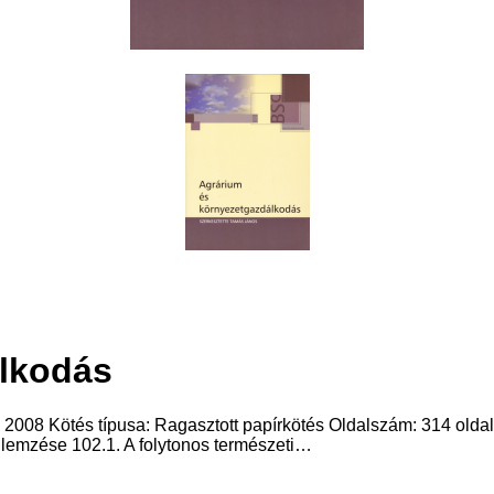
álkodás
2008 Kötés típusa: Ragasztott papírkötés Oldalszám: 314 old
jellemzése 102.1. A folytonos természeti…