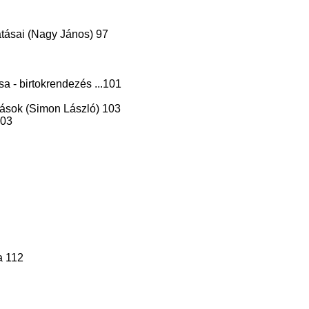
atásai (Nagy János) 97
sa - birtokrendezés ...101
árások (Simon László) 103
103
a 112