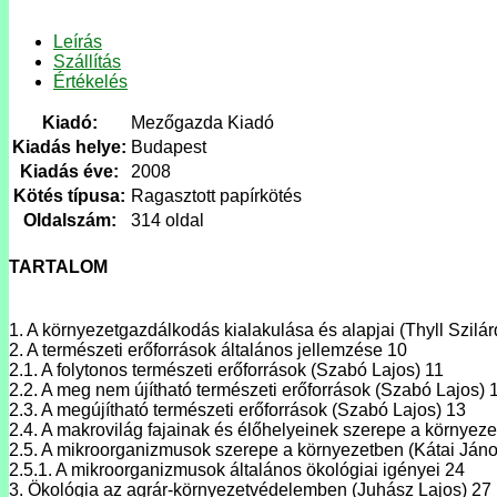
Leírás
Szállítás
Értékelés
Kiadó:
Mezőgazda Kiadó
Kiadás helye:
Budapest
Kiadás éve:
2008
Kötés típusa:
Ragasztott papírkötés
Oldalszám:
314 oldal
TARTALOM
1. A környezetgazdálkodás kialakulása és alapjai (Thyll Szilár
2. A természeti erőforrások általános jellemzése 10
2.1. A folytonos természeti erőforrások (Szabó Lajos) 11
2.2. A meg nem újítható természeti erőforrások (Szabó Lajos) 
2.3. A megújítható természeti erőforrások (Szabó Lajos) 13
2.4. A makrovilág fajainak és élőhelyeinek szerepe a környez
2.5. A mikroorganizmusok szerepe a környezetben (Kátai Jáno
2.5.1. A mikroorganizmusok általános ökológiai igényei 24
3. Ökológia az agrár-környezetvédelemben (Juhász Lajos) 27