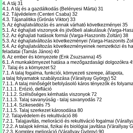
4. A táj 31
4.1. A táj és a gazdálkodás (Belényesi Márta) 31
4.2. Tájvédelem (Centeri Csaba) 32
4.3. Tájanalitika (Grónás Viktor) 33
5. Az éghajlatváltozás és annak várható következményei 35
5.1. Az éghajlati viszonyok és jövőbeli alakulásuk (Varga-Hasz
5.2. Az éghajlati hatások formái (Varga-Haszonits Zoltán) 38
5.3. Az éghajlatváltozás következményei (Varga-Haszonits Zol
5.4. Az éghajlatváltozás következményeinek nemzetközi és ha
feladatai (Tamás János) 40
6. Az ember és környezete (Enk Zsuzsanna) 45
6.1. A munkakörnyezet hatása a mezőgazdasági dolgozókra 4
7. Talaj és a környezet 52
7.1. A talaj fogalma, funkciói, környezeti szerepe, állapota,
a talaj folyamatok szabályozása (Várailyay György) 52
7.1.1. A talaj minőségét befolyásoló káros tényezők és folyam
7.1.1.1. Erózió, defláció
7.1.1.2. Szélsőséges kémhatás viszonyok 72
7.1.1.3. Talaj savanyúság - talaj savanyodás 72
7.1.1.4. Szikesedés 75
7.1.1.5. Talaj szerkezet károsodása 80
7.2. Talajvédelem és rekultiváció 86
7.2.1. Talajjavítás, melioráció és rekultiváció fogalmai (Várall
7.2.2. A talajok kémiai, fizikai és biológiai javítása (Várallyay 
7.2.3. Komplex melioráció (Várallyay György) 90