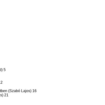
d) 5
12
etben (Szabó Lajos) 16
s) 21