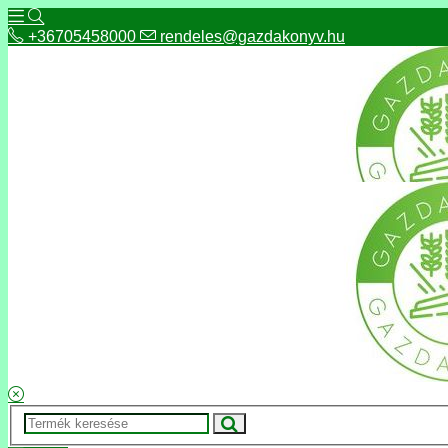
+36705458000
rendeles@gazdakonyv.hu
+36705458000
rendeles@gazdakonyv.hu
Hírek
ÁSZF
Fizetés és szállítás
Adatkezelés, adatvédelem
Kapcsolat