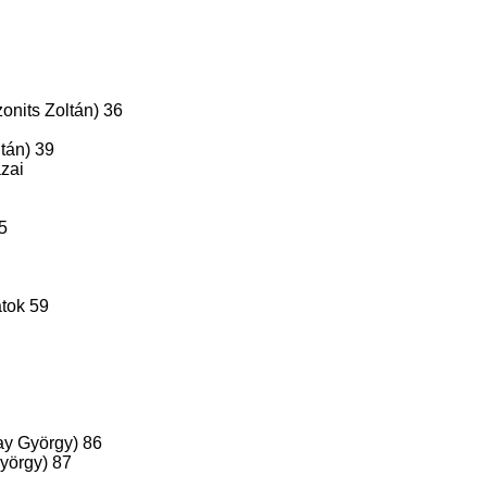
onits Zoltán) 36
tán) 39
zai
5
atok 59
yay György) 86
György) 87