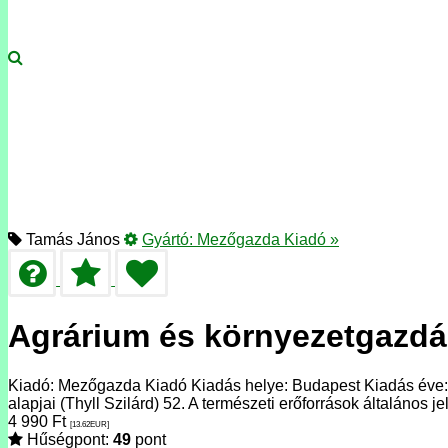
Tamás János
Gyártó:
Mezőgazda Kiadó
»
Agrárium és környezetgazd
Kiadó: Mezőgazda Kiadó Kiadás helye: Budapest Kiadás éve: 
alapjai (Thyll Szilárd) 52. A természeti erőforrások általános 
4 990
Ft
[13.62
EUR
]
Hűségpont:
49
pont