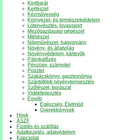
Kertbarát
Kertészet
Kézművesség
Környezet- és természetvédelem
Lótenyésztés, lovassport
Mezőgazdasági gépészet
Méhészet
Népművészet, hagyomány
Növény- és állatvilág
Növényvédelem, kártevők
Pálinkafőzés
Pénzügy, számvitel
Poszter
Szakácskönyv, gasztronómia
Szántóföldi növénytermesztés
Szőlészet, borászat
Vidékfejlesztés
Egyéb
Egészség, Életmód
Gyerekkönyvek
Hírek
ÁSZF
Fizetés és szállítás
Adatkezelés, adatvédelem
Kapcsolat