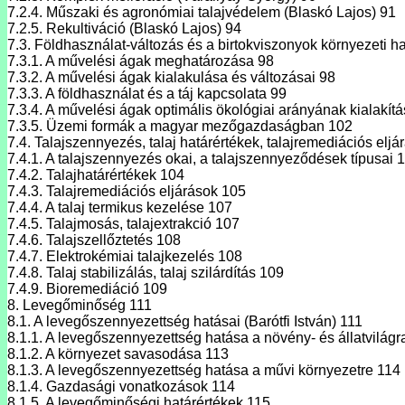
7.2.4. Műszaki és agronómiai talajvédelem (Blaskó Lajos) 91
7.2.5. Rekultiváció (Blaskó Lajos) 94
7.3. Földhasználat-változás és a birtokviszonyok környezeti h
7.3.1. A művelési ágak meghatározása 98
7.3.2. A művelési ágak kialakulása és változásai 98
7.3.3. A földhasználat és a táj kapcsolata 99
7.3.4. A művelési ágak optimális ökológiai arányának kialakítá
7.3.5. Üzemi formák a magyar mezőgazdaságban 102
7.4. Talajszennyezés, talaj határértékek, talajremediációs elj
7.4.1. A talajszennyezés okai, a talajszennyeződések típusai 
7.4.2. Talajhatárértékek 104
7.4.3. Talajremediációs eljárások 105
7.4.4. A talaj termikus kezelése 107
7.4.5. Talajmosás, talajextrakció 107
7.4.6. Talajszellőztetés 108
7.4.7. Elektrokémiai talajkezelés 108
7.4.8. Talaj stabilizálás, talaj szilárdítás 109
7.4.9. Bioremediáció 109
8. Levegőminőség 111
8.1. A levegőszennyezettség hatásai (Barótfi István) 111
8.1.1. A levegőszennyezettség hatása a növény- és állatvilágr
8.1.2. A környezet savasodása 113
8.1.3. A levegőszennyezettség hatása a művi környezetre 114
8.1.4. Gazdasági vonatkozások 114
8.1.5. A levegőminőségi határértékek 115