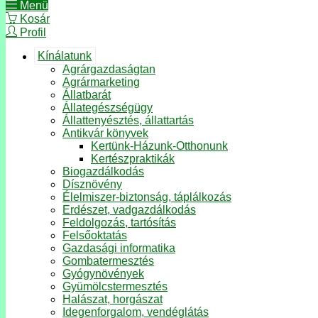
Menü
Kosár
Profil
Kínálatunk
Agrárgazdaságtan
Agrármarketing
Állatbarát
Állategészségügy
Állattenyésztés, állattartás
Antikvár könyvek
Kertünk-Házunk-Otthonunk
Kertészpraktikák
Biogazdálkodás
Dísznövény
Élelmiszer-biztonság, táplálkozás
Erdészet, vadgazdálkodás
Feldolgozás, tartósítás
Felsőoktatás
Gazdasági informatika
Gombatermesztés
Gyógynövények
Gyümölcstermesztés
Halászat, horgászat
Idegenforgalom, vendéglátás