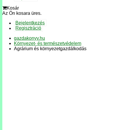
Kosár
Az Ön kosara üres.
Bejelentkezés
Regisztráció
gazdakonyv.hu
Környezet- és természetvédelem
Agrárium és környezetgazdálkodás