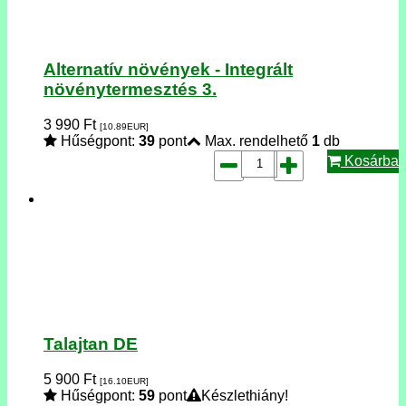
Alternatív növények - Integrált
növénytermesztés 3.
3 990
Ft
[10.89
EUR
]
Hűségpont:
39
pont
Max. rendelhető
1
db
Kosárba
Talajtan DE
5 900
Ft
[16.10
EUR
]
Hűségpont:
59
pont
Készlethiány!