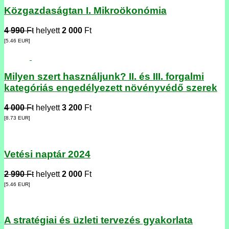
Közgazdaságtan I. Mikroökonómia
4 990
Ft
helyett
2 000
Ft
[5.46
EUR
]
Milyen szert használjunk? II. és III. forgalmi
kategóriás engedélyezett növényvédő szerek
4 000
Ft
helyett
3 200
Ft
[8.73
EUR
]
Vetési naptár 2024
2 990
Ft
helyett
2 000
Ft
[5.46
EUR
]
A stratégiai és üzleti tervezés gyakorlata