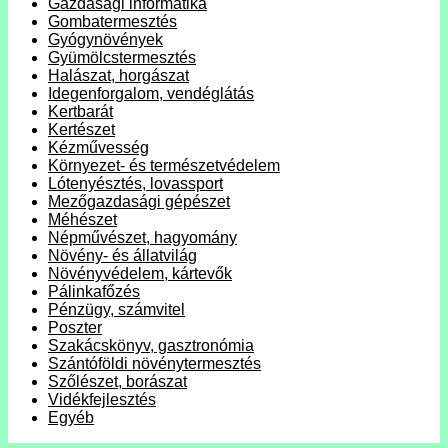
Gazdasági informatika
Gombatermesztés
Gyógynövények
Gyümölcstermesztés
Halászat, horgászat
Idegenforgalom, vendéglátás
Kertbarát
Kertészet
Kézművesség
Környezet- és természetvédelem
Lótenyésztés, lovassport
Mezőgazdasági gépészet
Méhészet
Népművészet, hagyomány
Növény- és állatvilág
Növényvédelem, kártevők
Pálinkafőzés
Pénzügy, számvitel
Poszter
Szakácskönyv, gasztronómia
Szántóföldi növénytermesztés
Szőlészet, borászat
Vidékfejlesztés
Egyéb