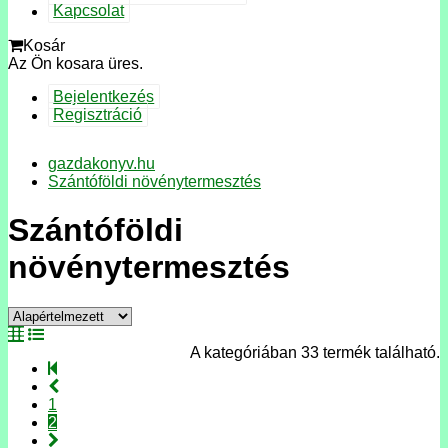
Kapcsolat
Kosár
Az Ön kosara üres.
Bejelentkezés
Regisztráció
gazdakonyv.hu
Szántóföldi növénytermesztés
Szántóföldi
növénytermesztés
A kategóriában 33 termék található.
1
2