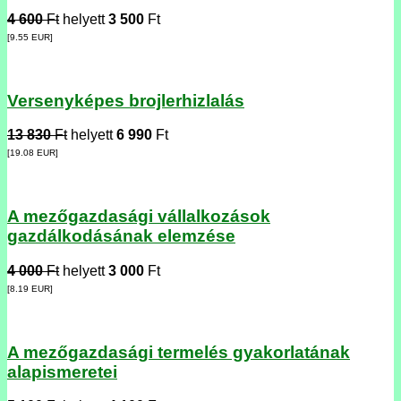
4 600
Ft
helyett
3 500
Ft
[9.55
EUR
]
Versenyképes brojlerhizlalás
13 830
Ft
helyett
6 990
Ft
[19.08
EUR
]
A mezőgazdasági vállalkozások
gazdálkodásának elemzése
4 000
Ft
helyett
3 000
Ft
[8.19
EUR
]
A mezőgazdasági termelés gyakorlatának
alapismeretei