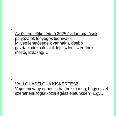
Az őstermelőket érintő 2025.évi támogatások,
pályázatok lényeges tudnivalói
Milyen lehetőségeik vannak a kisebb
gazdálkodóknak, akik fejleszteni szeretnék
mezőgazdasági…
VALLÓ LÁSZLÓ - A KISKERTÉSZ
Vajon mi vagy éppen ki határozza meg, hogy mivel
szeretnénk foglalkozni egész életünkben? Egy…