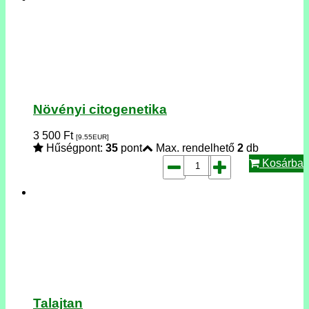
Növényi citogenetika
3 500
Ft
[9.55
EUR
]
Hűségpont:
35
pont
Max. rendelhető
2
db
Kosárba
Talajtan