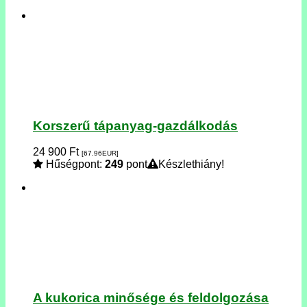
Korszerű tápanyag-gazdálkodás
24 900
Ft
[67.96
EUR
]
Hűségpont:
249
pont
Készlethiány!
A kukorica minősége és feldolgozása