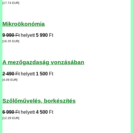
[17.74
EUR
]
Mikroökonómia
9 990
Ft
helyett
5 990
Ft
[16.35
EUR
]
A mezőgazdaság vonzásában
2 490
Ft
helyett
1 500
Ft
[4.09
EUR
]
Szőlőművelés, borkészítés
6 990
Ft
helyett
4 500
Ft
[12.28
EUR
]