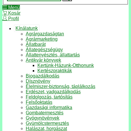
Menü
Kosár
Profil
Kínálatunk
Agrárgazdaságtan
Agrármarketing
Állatbarát
Állategészségügy
Állattenyésztés, állattartás
Antikvár könyvek
Kertünk-Házunk-Otthonunk
Kertészpraktikák
Biogazdálkodás
Dísznövény
Élelmiszer-biztonság, táplálkozás
Erdészet, vadgazdálkodás
Feldolgozás, tartósítás
Felsőoktatás
Gazdasági informatika
Gombatermesztés
Gyógynövények
Gyümölcstermesztés
Halászat, horgászat