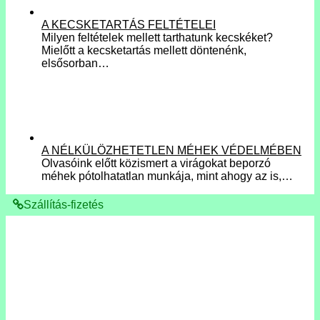
A KECSKETARTÁS FELTÉTELEI
Milyen feltételek mellett tarthatunk kecskéket?
Mielőtt a kecsketartás mellett döntenénk,
elsősorban…
A NÉLKÜLÖZHETETLEN MÉHEK VÉDELMÉBEN
Olvasóink előtt közismert a virágokat beporzó
méhek pótolhatatlan munkája, mint ahogy az is,…
Szállítás-fizetés