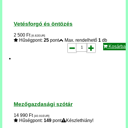
Vetésforgó és öntözés
2 500
Ft
[6.82
EUR
]
Hűségpont:
25
pont
Max. rendelhető
1
db
Kosárba
Mezőgazdasági szótár
14 990
Ft
[40.91
EUR
]
Hűségpont:
149
pont
Készlethiány!