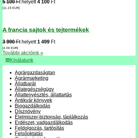
5 100
Ft
helyett
4 100
Ft
[11.19
EUR
]
A francia sajtok és tejtermékek
3 990
Ft
helyett
1 499
Ft
[4.09
EUR
]
További akcióink »
Kínálatunk
Agrárgazdaságtan
Agrármarketing
Állatbarát
Állategészségügy
Állattenyésztés, állattartás
Antikvár könyvek
Biogazdálkodás
Dísznövény
Élelmiszer-biztonság, táplálkozás
Erdészet, vadgazdálkodás
Feldolgozás, tartósítás
Felsőoktatás