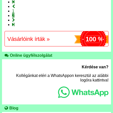
1
2
100 %
Vásárlóink írták »
Online ügyfélszolgálat
Kérdése van?
Kollégánkat eléri a WhatsAppon keresztül az alábbi
logóra kattintva!
Blog