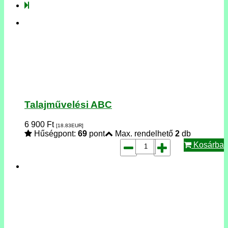
Talajművelési ABC
6 900
Ft
[18.83
EUR
]
Hűségpont:
69
pont
Max. rendelhető
2
db
Kosárba