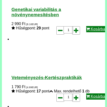
Genetikai variabilitás a
növénynemesítésben
2 990
Ft
[8.16
EUR
]
Hűségpont:
29
pont
Kosárba
Veteményezés-Kertészpraktikák
1 790
Ft
[4.89
EUR
]
Hűségpont:
17
pont
Max. rendelhető
1
db
Kosárba