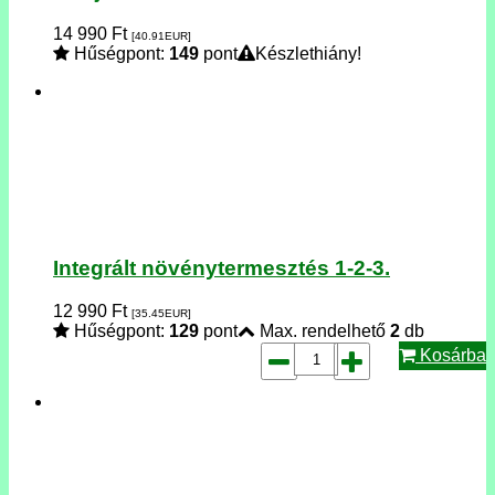
14 990
Ft
[40.91
EUR
]
Hűségpont:
149
pont
Készlethiány!
Integrált növénytermesztés 1-2-3.
12 990
Ft
[35.45
EUR
]
Hűségpont:
129
pont
Max. rendelhető
2
db
Kosárba