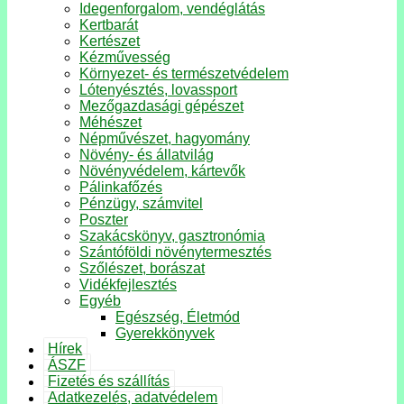
Idegenforgalom, vendéglátás
Kertbarát
Kertészet
Kézművesség
Környezet- és természetvédelem
Lótenyésztés, lovassport
Mezőgazdasági gépészet
Méhészet
Népművészet, hagyomány
Növény- és állatvilág
Növényvédelem, kártevők
Pálinkafőzés
Pénzügy, számvitel
Poszter
Szakácskönyv, gasztronómia
Szántóföldi növénytermesztés
Szőlészet, borászat
Vidékfejlesztés
Egyéb
Egészség, Életmód
Gyerekkönyvek
Hírek
ÁSZF
Fizetés és szállítás
Adatkezelés, adatvédelem