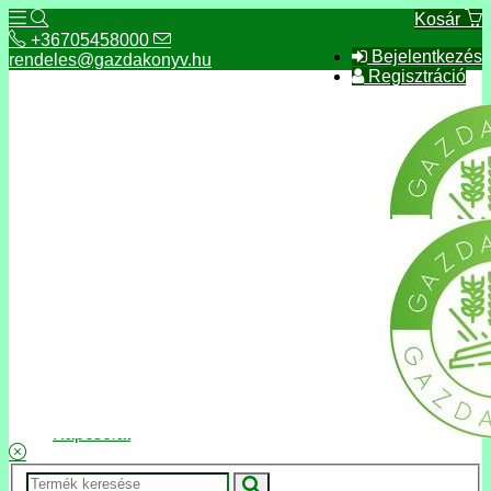
Kosár
+36705458000
Bejelentkezés
rendeles@gazdakonyv.hu
Regisztráció
+36705458000
rendeles@gazdakonyv.hu
Hírek
ÁSZF
Fizetés és szállítás
Adatkezelés, adatvédelem
Kapcsolat