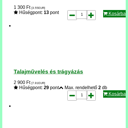
1 300
Ft
[3.55
EUR
]
Hűségpont:
13
pont
Kosárba
Talajművelés és trágyázás
2 900
Ft
[7.91
EUR
]
Hűségpont:
29
pont
Max. rendelhető
2
db
Kosárba