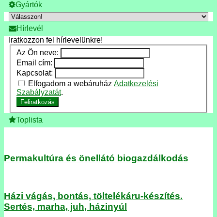
Gyártók
Hírlevél
Iratkozzon fel hírlevelünkre!
Az Ön neve:
Email cím:
Kapcsolat:
Elfogadom a webáruház
Adatkezelési
Szabályzatát
.
Feliratkozás
Toplista
Permakultúra és önellátó biogazdálkodás
Házi vágás, bontás, töltelékáru-készítés.
Sertés, marha, juh, házinyúl