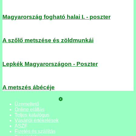
Magyarország fogható halai I. - poszter
A szőlő metszése és zöldmunkái
Lepkék Magyarországon - Poszter
A metszés ábécéje
Üzemeltető
Online elállás
Teljes katalógus
Vásárlói értékelések
ÁSZF
Fizetés és szállítás