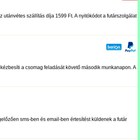
utánvétes szállítás díja 1599 Ft. A nyitókódot a futárszolgálat
lat kézbesíti a csomag feladását követő második munkanapon. A
előzően sms-ben és email-ben értesítést küldenek a futár