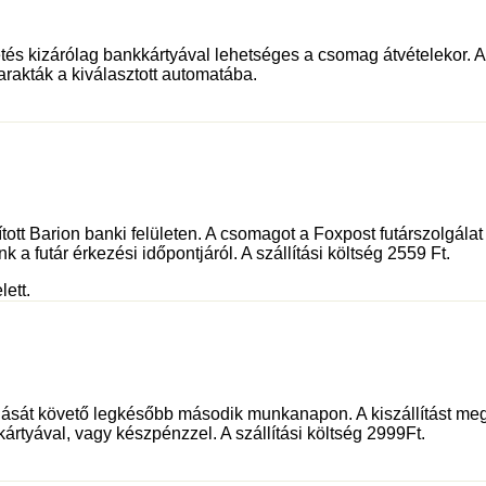
és kizárólag bankkártyával lehetséges a csomag átvételekor. Az 
rakták a kiválasztott automatába.
sított Barion banki felületen. A csomagot a Foxpost futárszolgá
 a futár érkezési időpontjáról. A szállítási költség 2559 Ft.
lett.
dását követő legkésőbb második munkanapon. A kiszállítást meg
kártyával, vagy készpénzzel. A szállítási költség 2999Ft.