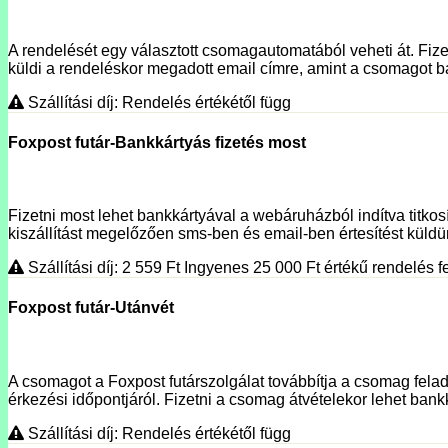
A rendelését egy választott csomagautomatából veheti át. Fizet
küldi a rendeléskor megadott email címre, amint a csomagot ba
Szállítási díj: Rendelés értékétől függ
Foxpost futár-Bankkártyás fizetés most
Fizetni most lehet bankkártyával a webáruházból indítva titko
kiszállítást megelőzően sms-ben és email-ben értesítést küldünk
Szállítási díj: 2 559
Ft
Ingyenes 25 000
Ft
értékű rendelés fe
Foxpost futár-Utánvét
A csomagot a Foxpost futárszolgálat továbbítja a csomag fela
érkezési időpontjáról. Fizetni a csomag átvételekor lehet bank
Szállítási díj: Rendelés értékétől függ