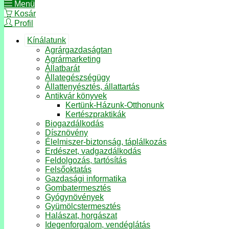
Menü
Kosár
Profil
Kínálatunk
Agrárgazdaságtan
Agrármarketing
Állatbarát
Állategészségügy
Állattenyésztés, állattartás
Antikvár könyvek
Kertünk-Házunk-Otthonunk
Kertészpraktikák
Biogazdálkodás
Dísznövény
Élelmiszer-biztonság, táplálkozás
Erdészet, vadgazdálkodás
Feldolgozás, tartósítás
Felsőoktatás
Gazdasági informatika
Gombatermesztés
Gyógynövények
Gyümölcstermesztés
Halászat, horgászat
Idegenforgalom, vendéglátás