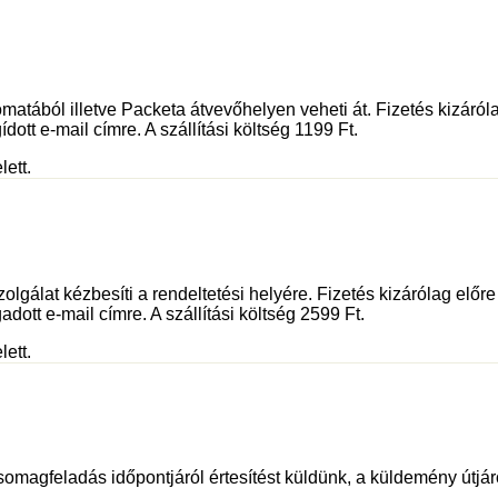
tából illetve Packeta átvevőhelyen veheti át. Fizetés kizáróla
dott e-mail címre. A szállítási költség 1199 Ft.
lett.
olgálat kézbesíti a rendeltetési helyére. Fizetés kizárólag előr
adott e-mail címre. A szállítási költség 2599 Ft.
lett.
somagfeladás időpontjáról értesítést küldünk, a küldemény útjáró