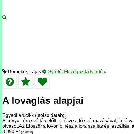
Domokos Lajos
Gyártó:
Mezőgazda Kiadó
»
A lovaglás alapjai
Egyedi árucikk (utolsó darab)!
A könyv Lóra szállás előtt c. része a ló származásával, fajtáiv
olvasót.Az Először a lovon c. rész a lóra szállás és leszállás,
3 990
Ft
[10.89
EUR
]