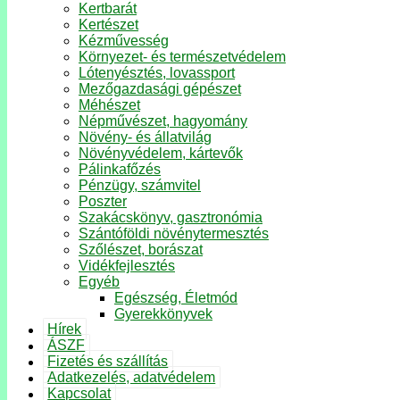
Kertbarát
Kertészet
Kézművesség
Környezet- és természetvédelem
Lótenyésztés, lovassport
Mezőgazdasági gépészet
Méhészet
Népművészet, hagyomány
Növény- és állatvilág
Növényvédelem, kártevők
Pálinkafőzés
Pénzügy, számvitel
Poszter
Szakácskönyv, gasztronómia
Szántóföldi növénytermesztés
Szőlészet, borászat
Vidékfejlesztés
Egyéb
Egészség, Életmód
Gyerekkönyvek
Hírek
ÁSZF
Fizetés és szállítás
Adatkezelés, adatvédelem
Kapcsolat