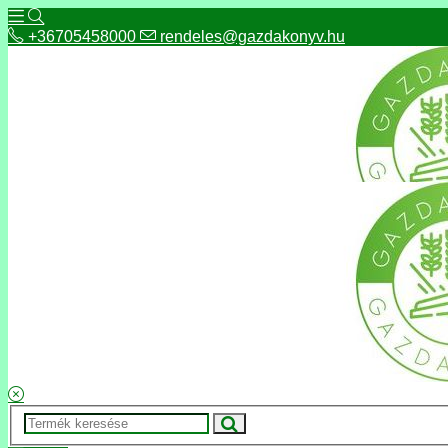
+36705458000
rendeles@gazdakonyv.hu
+36705458000
rendeles@gazdakonyv.hu
Hírek
ÁSZF
Fizetés és szállítás
Adatkezelés, adatvédelem
Kapcsolat