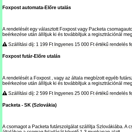
Foxpost automata-Előre utalás
A rendelését egy választott Foxpost vagy Packeta csomagautoma
beérkezése után állítjuk ki és továbbítjuk a regisztrációnál megí
Szállítási díj: 1 199
Ft
Ingyenes 15 000
Ft
értékű rendelés fe
Foxpost futár-Előre utalás
A rendelését a Foxpost , vagy az általa megbízott egyéb futársz
beérkezése után állítjuk ki és továbbítjuk a regisztrációnál meg
Szállítási díj: 2 599
Ft
Ingyenes 25 000
Ft
értékű rendelés fe
Packeta - SK (Szlovákia)
A csomagot a Packeta futárszolgálat szállítja Szlovákiába. A c
általában a csomag feladását követő 1-3 munkanap alatt.