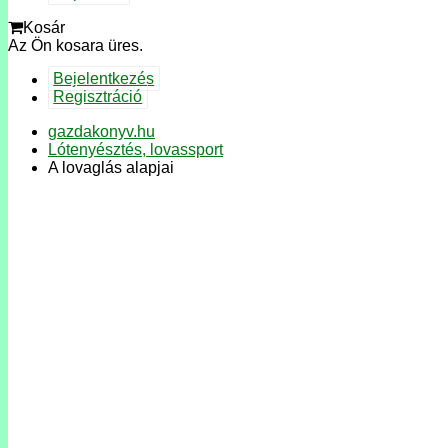
Kosár
Az Ön kosara üres.
Bejelentkezés
Regisztráció
gazdakonyv.hu
Lótenyésztés, lovassport
A lovaglás alapjai