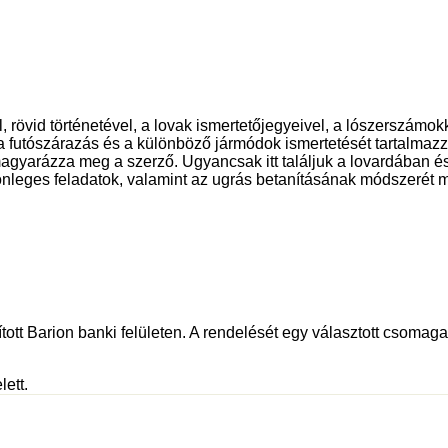
l, rövid történetével, a lovak ismertetőjegyeivel, a lószerszámok
s, a futószárazás és a különböző jármódok ismertetését tartalmazz
gyarázza meg a szerző. Ugyancsak itt találjuk a lovardában és 
lönleges feladatok, valamint az ugrás betanításának módszerét m
tott Barion banki felületen. A rendelését egy választott csomagau
lett.