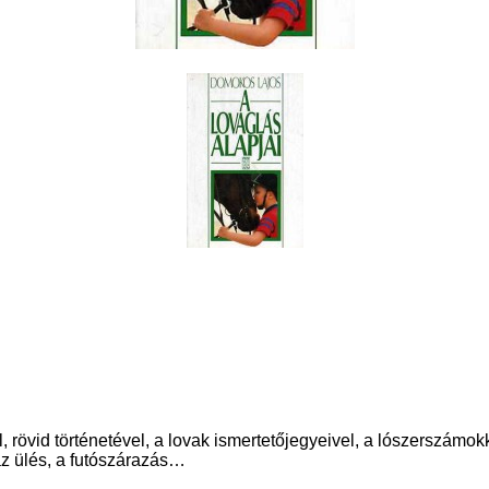
al, rövid történetével, a lovak ismertetőjegyeivel, a lószerszámo
 az ülés, a futószárazás…