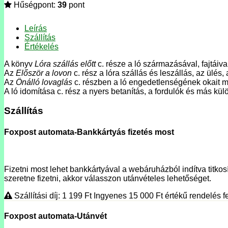
Hűségpont:
39
pont
Leírás
Szállítás
Értékelés
A könyv
Lóra szállás előtt
c. része a ló származásával, fajtáiva
Az
Először a lovon
c. rész a lóra szállás és leszállás, az ülé
Az
Önálló lovaglás
c. részben a ló engedetlenségének okait ma
A ló idomítása c. rész a nyers betanítás, a fordulók és más kü
Szállítás
Foxpost automata-Bankkártyás fizetés most
Fizetni most lehet bankkártyával a webáruházból indítva titkosí
szeretne fizetni, akkor válasszon utánvételes lehetőséget.
Szállítási díj: 1 199
Ft
Ingyenes 15 000
Ft
értékű rendelés fe
Foxpost automata-Utánvét