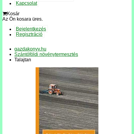
Kapcsolat
Kosár
Az Ön kosara üres.
Bejelentkezés
Regisztráció
gazdakonyv.hu
Szántóföldi növénytermesztés
Talajtan