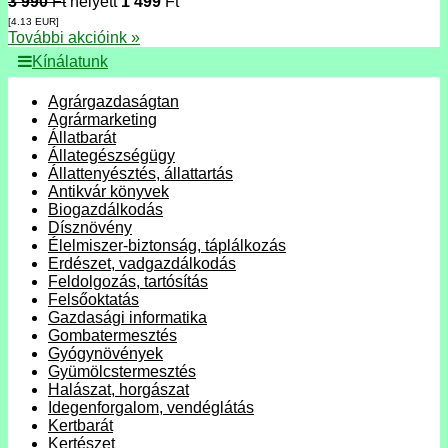
3 990
Ft
helyett
1 499
Ft
[4.13
EUR
]
További akcióink »
Kínálatunk
Agrárgazdaságtan
Agrármarketing
Állatbarát
Állategészségügy
Állattenyésztés, állattartás
Antikvár könyvek
Biogazdálkodás
Dísznövény
Élelmiszer-biztonság, táplálkozás
Erdészet, vadgazdálkodás
Feldolgozás, tartósítás
Felsőoktatás
Gazdasági informatika
Gombatermesztés
Gyógynövények
Gyümölcstermesztés
Halászat, horgászat
Idegenforgalom, vendéglátás
Kertbarát
Kertészet