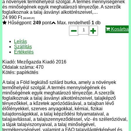
a növények termőhelyéül szolgál. A termés mennyiségének
és minőségének egyik meghatározó tényezője. A szerzők
foglalkoznak a talaj ásványi alkotórészeivel,…
24 990
Ft
[68.84
EUR
]
Hűségpont:
249
pont
Max. rendelhető
1
db
Kosárba
Leírás
Szállítás
Értékelés
Kiadó: Mezőgazda Kiadó 2016
Oldalak száma: 470
Kötés: papírkötés
A talaj a Föld legkülső szilárd burka, amely a növények
termőhelyéül szolgál. A termés mennyiségének és
minőségének egyik meghatározó tényezője. A szerzők
foglalkoznak a talaj ásványi alkotórészeivel, talajképző
tényezőkkel, a kőzetek aprózódásával, a talajban lévő
élőlényekkel, szerves anyagokkal, kémiai, fizikai
tulajdonságokkal, a talaj képződési folyamataival, a
talajjavítással, a talajszennyeződéssel, víz- és szélerózióval,
a tájak talajviszonyaival, a talaj minőségével,
termékenységével, valamint a FAO talajvilágtérképével és