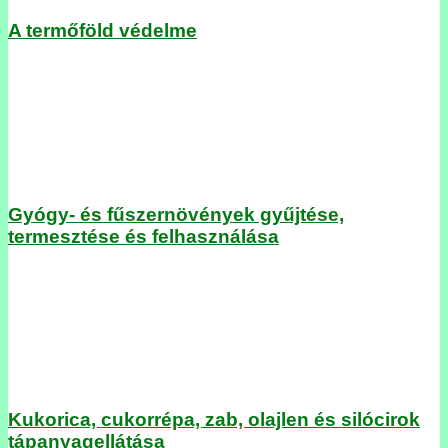
A termőföld védelme
Gyógy- és fűszernövények gyűjtése,
termesztése és felhasználása
Kukorica, cukorrépa, zab, olajlen és silócirok
tápanyagellátása