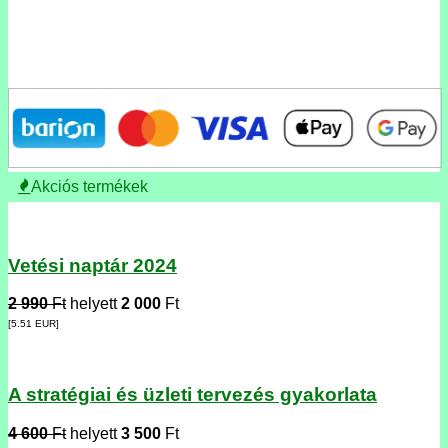
Akciós termékek
Vetési naptár 2024
2 990
Ft
helyett
2 000
Ft
[5.51
EUR
]
A stratégiai és üzleti tervezés gyakorlata
4 600
Ft
helyett
3 500
Ft