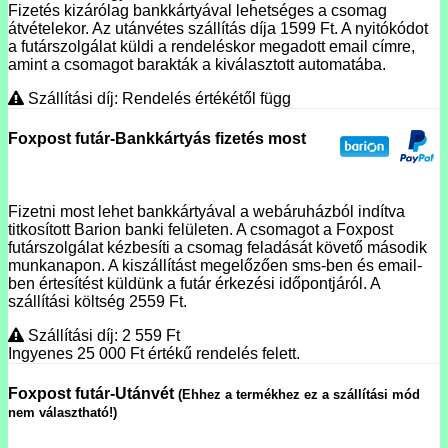
Fizetés kizárólag bankkártyával lehetséges a csomag
átvételekor. Az utánvétes szállítás díja 1599 Ft. A nyitókódot
a futárszolgálat küldi a rendeléskor megadott email címre,
amint a csomagot barakták a kiválasztott automatába.
Szállítási díj: Rendelés értékétől függ
Foxpost futár-Bankkártyás fizetés most
Fizetni most lehet bankkártyával a webáruházból indítva
titkosított Barion banki felületen. A csomagot a Foxpost
futárszolgálat kézbesíti a csomag feladását követő második
munkanapon. A kiszállítást megelőzően sms-ben és email-
ben értesítést küldünk a futár érkezési időpontjáról. A
szállítási költség 2559 Ft.
Szállítási díj: 2 559
Ft
Ingyenes 25 000
Ft
értékű rendelés felett.
Foxpost futár-Utánvét
(Ehhez a termékhez ez a szállítási mód
nem választható!)