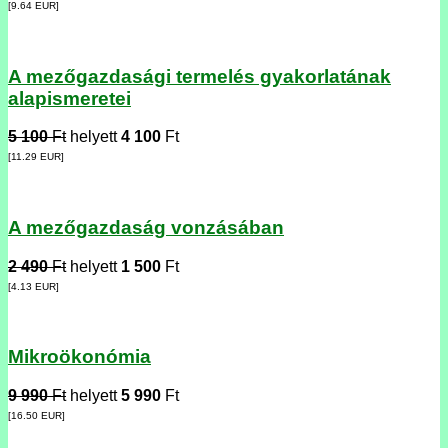
[9.64
EUR
]
A mezőgazdasági termelés gyakorlatának
alapismeretei
5 100
Ft
helyett
4 100
Ft
[11.29
EUR
]
A mezőgazdaság vonzásában
2 490
Ft
helyett
1 500
Ft
[4.13
EUR
]
Mikroökonómia
9 990
Ft
helyett
5 990
Ft
[16.50
EUR
]