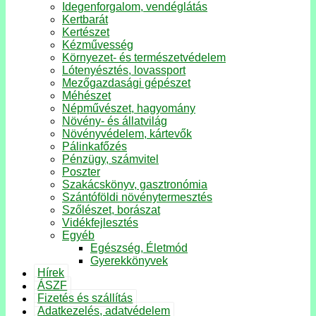
Idegenforgalom, vendéglátás
Kertbarát
Kertészet
Kézművesség
Környezet- és természetvédelem
Lótenyésztés, lovassport
Mezőgazdasági gépészet
Méhészet
Népművészet, hagyomány
Növény- és állatvilág
Növényvédelem, kártevők
Pálinkafőzés
Pénzügy, számvitel
Poszter
Szakácskönyv, gasztronómia
Szántóföldi növénytermesztés
Szőlészet, borászat
Vidékfejlesztés
Egyéb
Egészség, Életmód
Gyerekkönyvek
Hírek
ÁSZF
Fizetés és szállítás
Adatkezelés, adatvédelem