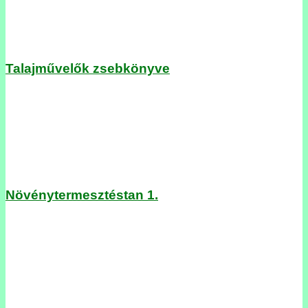
Talajművelők zsebkönyve
Növénytermesztéstan 1.