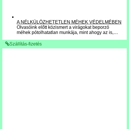
A NÉLKÜLÖZHETETLEN MÉHEK VÉDELMÉBEN
Olvasóink előtt közismert a virágokat beporzó
méhek pótolhatatlan munkája, mint ahogy az is,…
Szállítás-fizetés