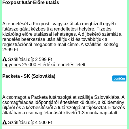
Foxpost futár-Előre utalás
A rendelését a Foxpost , vagy az általa megbízott egyéb
futárszolgálat kézbesíti a rendeltetési helyére. Fizetés
kizárólag előre utalással lehetséges. A díjbekérő számlát a
rendelés beérkezése után állítjuk ki és továbbítjuk a
regisztrációnál megadott e-mail címre. A szállítási költség
2599 Ft.
Szállítási díj: 2 599
Ft
Ingyenes 25 000
Ft
értékű rendelés felett.
Packeta - SK (Szlovákia)
A csomagot a Packeta futárszolgálat szállítja Szlovákiába. A
csomagfeladás időpontjáról értesítést küldünk, a küldemény
útjáról és a kézbesítésről a futárszolgálat tájékoztat. Érkezés
általában a csomag feladását követő 1-3 munkanap alatt.
Szállítási díj: 4 500
Ft