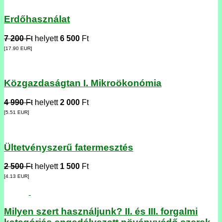
Erdőhasználat
7 200
Ft
helyett
6 500
Ft
[17.90
EUR
]
Közgazdaságtan I. Mikroökonómia
4 990
Ft
helyett
2 000
Ft
[5.51
EUR
]
Ültetvényszerű fatermesztés
2 500
Ft
helyett
1 500
Ft
[4.13
EUR
]
Milyen szert használjunk? II. és III. forgalmi