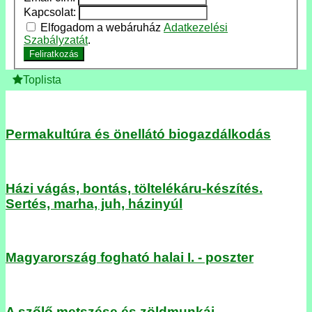
Kapcsolat:
Elfogadom a webáruház
Adatkezelési
Szabályzatát
.
Feliratkozás
Toplista
Permakultúra és önellátó biogazdálkodás
Házi vágás, bontás, töltelékáru-készítés.
Sertés, marha, juh, házinyúl
Magyarország fogható halai I. - poszter
A szőlő metszése és zöldmunkái