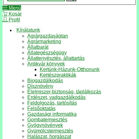
Menü
Kosár
Profil
Kínálatunk
Agrárgazdaságtan
Agrármarketing
Állatbarát
Állategészségügy
Állattenyésztés, állattartás
Antikvár könyvek
Kertünk-Házunk-Otthonunk
Kertészpraktikák
Biogazdálkodás
Dísznövény
Élelmiszer-biztonság, táplálkozás
Erdészet, vadgazdálkodás
Feldolgozás, tartósítás
Felsőoktatás
Gazdasági informatika
Gombatermesztés
Gyógynövények
Gyümölcstermesztés
Halászat, horgászat