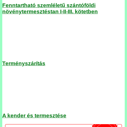
Fenntartható szemléletű szántóföldi
növénytermesztéstan I-II-III. kötetben
Terményszárítás
A kender és termesztése