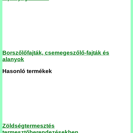
Borszőlőfajták, csemegeszőlő-fajták és
alanyok
Hasonló termékek
Zöldségtermesztés
termesztőberendezésekben