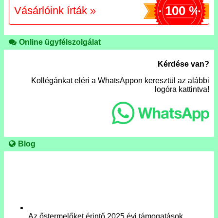
100 %
Vásárlóink írták »
Online ügyfélszolgálat
Kérdése van?
Kollégánkat eléri a WhatsAppon keresztül az alábbi
logóra kattintva!
Blog
Az őstermelőket érintő 2025.évi támogatások,