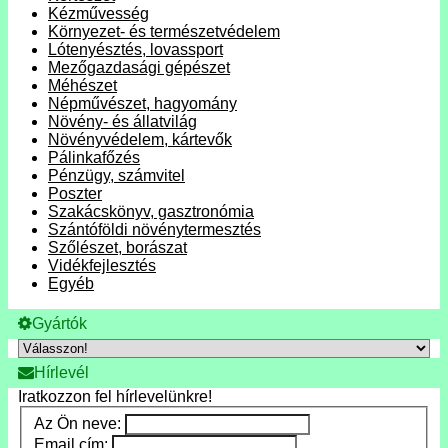
Kézművesség
Környezet- és természetvédelem
Lótenyésztés, lovassport
Mezőgazdasági gépészet
Méhészet
Népművészet, hagyomány
Növény- és állatvilág
Növényvédelem, kártevők
Pálinkafőzés
Pénzügy, számvitel
Poszter
Szakácskönyv, gasztronómia
Szántóföldi növénytermesztés
Szőlészet, borászat
Vidékfejlesztés
Egyéb
Gyártók
Hírlevél
Iratkozzon fel hírlevelünkre!
Az Ön neve:
Email cím: