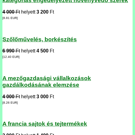
kategóriás engedélyezett növényvédő szerek
4 000
Ft
helyett
3 200
Ft
[8.81
EUR
]
Szőlőművelés, borkészítés
6 990
Ft
helyett
4 500
Ft
[12.40
EUR
]
A mezőgazdasági vállalkozások
gazdálkodásának elemzése
4 000
Ft
helyett
3 000
Ft
[8.26
EUR
]
A francia sajtok és tejtermékek