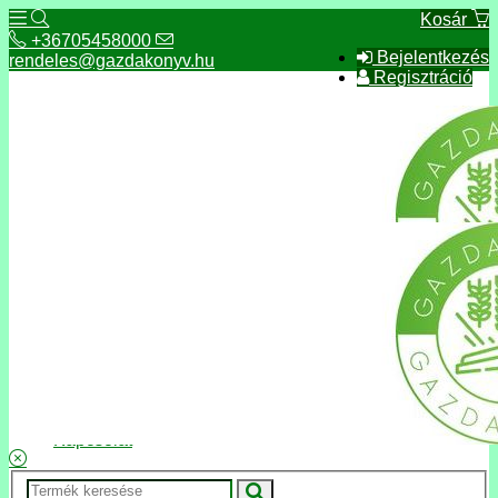
Kosár
+36705458000
Bejelentkezés
rendeles@gazdakonyv.hu
Regisztráció
+36705458000
rendeles@gazdakonyv.hu
Hírek
ÁSZF
Fizetés és szállítás
Adatkezelés, adatvédelem
Kapcsolat