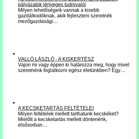
pályázatok lényeges tudnivalói
Milyen lehetőségeik vannak a kisebb
gazdálkodóknak, akik fejleszteni szeretnék
mezőgazdasági…
VALLÓ LÁSZLÓ - A KISKERTÉSZ
Vajon mi vagy éppen ki határozza meg, hogy mivel
szeretnénk foglalkozni egész életünkben? Egy…
A KECSKETARTÁS FELTÉTELEI
Milyen feltételek mellett tarthatunk kecskéket?
Mielőtt a kecsketartás mellett döntenénk,
elsősorban…