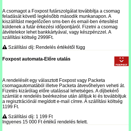
A csomagot a Foxpost futárszolgálat továbbítja a csomag
feladását követő legkésőbb második munkanapon. A
kiszállítást megelőzően sms-ben és email-ben értesítést
küldenek a futár érkezési időpontjáról. Fizetni a csomag
átvételekor lehet bankkártyával, vagy készpénzzel. A
szállítási költség 2999Ft.
Szállítási díj: Rendelés értékétől függ
Foxpost automata-Előre utalás
A rendelését egy választott Foxpost vagy Packeta
csomagautomatából illetve Packeta átvevőhelyen veheti át.
Fizetés kizárólag előre utalással lehetséges. A díjbekérő
számlát e rendelés beérkezése után állítjuk ki és továbbítjuk
a regisztrációnál megídott e-mail címre. A szállítási költség
1199 Ft.
Szállítási díj: 1 199
Ft
Ingyenes 15 000
Ft
értékű rendelés felett.