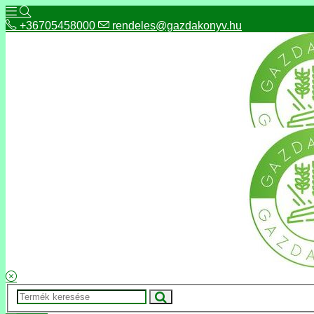
+36705458000
rendeles@gazdakonyv.hu
+36705458000
rendeles@gazdakonyv.hu
Hírek
ÁSZF
Fizetés és szállítás
Adatkezelés, adatvédelem
Kapcsolat