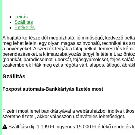
Leírás
Szállítás
Értékelés
A hajtató kertészektől megbízható, jó minőségű, kedvező belt
meg lehet felelni egy olyan magas színvonalú, technikai és s
a növényeket. A szerzők leírják a talaj nélküli termesztés kémi
berendezéseket, a klímaszabályozás tárgyi feltételeit, az öntöz
(paprikát, paradicsomot, uborkát, tojásgyümölcsöt, fejes salátá
szakemberek írták meg ezt a régóta várt, alapos, átfogó, ábrá
Szállítás
Foxpost automata-Bankkártyás fizetés most
Fizetni most lehet bankkártyával a webáruházból indítva titkosí
szeretne fizetni, akkor válasszon utánvételes lehetőséget.
Szállítási díj: 1 199
Ft
Ingyenes 15 000
Ft
értékű rendelés fe