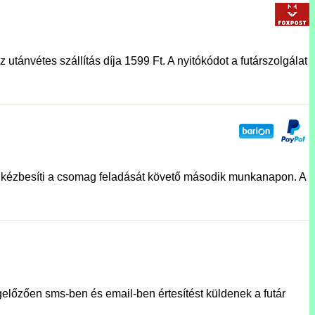
utánvétes szállítás díja 1599 Ft. A nyitókódot a futárszolgálat
lat kézbesíti a csomag feladását követő második munkanapon. A
előzően sms-ben és email-ben értesítést küldenek a futár