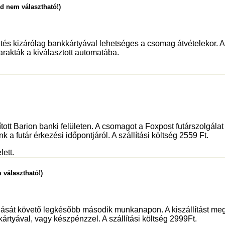
ód nem választható!)
és kizárólag bankkártyával lehetséges a csomag átvételekor. Az 
rakták a kiválasztott automatába.
sított Barion banki felületen. A csomagot a Foxpost futárszolgá
 a futár érkezési időpontjáról. A szállítási költség 2559 Ft.
lett.
 választható!)
dását követő legkésőbb második munkanapon. A kiszállítást meg
kártyával, vagy készpénzzel. A szállítási költség 2999Ft.