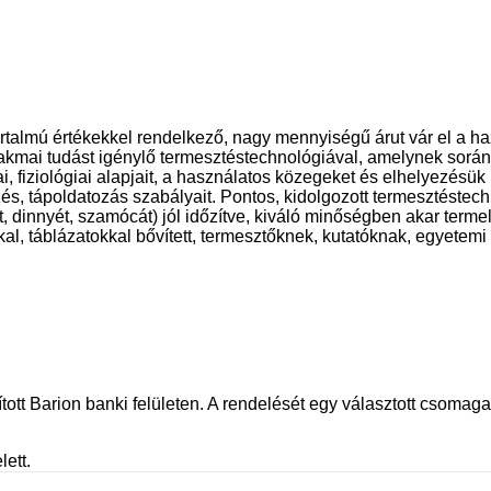
artalmú értékekkel rendelkező, nagy mennyiségű árut vár el a 
zakmai tudást igénylő termesztéstechnológiával, amelynek sorá
ai, fiziológiai alapjait, a használatos közegeket és elhelyezésü
és, tápoldatozás szabályait. Pontos, kidolgozott termesztéstechn
t, dinnyét, szamócát) jól időzítve, kiváló minőségben akar termel
kkal, táblázatokkal bővített, termesztőknek, kutatóknak, egyete
tott Barion banki felületen. A rendelését egy választott csomagau
lett.