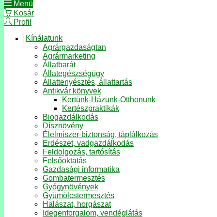
Menü
Kosár
Profil
Kínálatunk
Agrárgazdaságtan
Agrármarketing
Állatbarát
Állategészségügy
Állattenyésztés, állattartás
Antikvár könyvek
Kertünk-Házunk-Otthonunk
Kertészpraktikák
Biogazdálkodás
Dísznövény
Élelmiszer-biztonság, táplálkozás
Erdészet, vadgazdálkodás
Feldolgozás, tartósítás
Felsőoktatás
Gazdasági informatika
Gombatermesztés
Gyógynövények
Gyümölcstermesztés
Halászat, horgászat
Idegenforgalom, vendéglátás