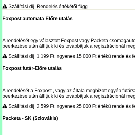
Szállítási díj: Rendelés értékétől függ
Foxpost automata-Előre utalás
A rendelését egy választott Foxpost vagy Packeta csomagautoma
beérkezése után állítjuk ki és továbbítjuk a regisztrációnál megí
Szállítási díj: 1 199
Ft
Ingyenes 15 000
Ft
értékű rendelés fe
Foxpost futár-Előre utalás
A rendelését a Foxpost , vagy az általa megbízott egyéb futársz
beérkezése után állítjuk ki és továbbítjuk a regisztrációnál meg
Szállítási díj: 2 599
Ft
Ingyenes 25 000
Ft
értékű rendelés fe
Packeta - SK (Szlovákia)