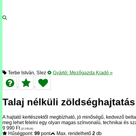
Terbe István, Slez
Gyártó:
Mezőgazda Kiadó
»
Talaj nélküli zöldséghajtatás
A hajtató kertészektől megbízható, jó minőségű, kedvező belt
meg lehet felelni egy olyan magas színvonalú, technikai és s
9 990
Ft
[27.27
EUR
]
Hűségpont:
99
pont
Max. rendelhető
2
db