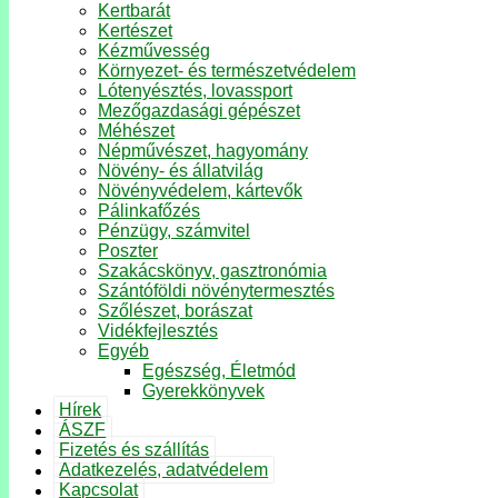
Kertbarát
Kertészet
Kézművesség
Környezet- és természetvédelem
Lótenyésztés, lovassport
Mezőgazdasági gépészet
Méhészet
Népművészet, hagyomány
Növény- és állatvilág
Növényvédelem, kártevők
Pálinkafőzés
Pénzügy, számvitel
Poszter
Szakácskönyv, gasztronómia
Szántóföldi növénytermesztés
Szőlészet, borászat
Vidékfejlesztés
Egyéb
Egészség, Életmód
Gyerekkönyvek
Hírek
ÁSZF
Fizetés és szállítás
Adatkezelés, adatvédelem
Kapcsolat