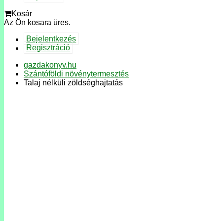
Kosár
Az Ön kosara üres.
Bejelentkezés
Regisztráció
gazdakonyv.hu
Szántóföldi növénytermesztés
Talaj nélküli zöldséghajtatás