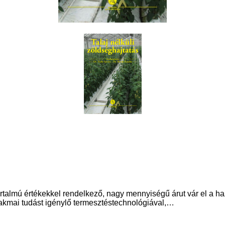
artalmú értékekkel rendelkező, nagy mennyiségű árut vár el a 
zakmai tudást igénylő termesztéstechnológiával,…