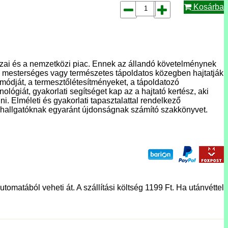
Kosárba
hazai és a nemzetközi piac. Ennek az állandó követelménynek
n mesterséges vagy természetes tápoldatos közegben hajtatják
k módját, a termesztőlétesítményeket, a tápoldatozó
ológiát, gyakorlati segítséget kap az a hajtató kertész, aki
ni. Elméleti és gyakorlati tapasztalattal rendelkező
mi hallgatóknak egyaránt újdonságnak számító szakkönyvet.
tomatából veheti át. A szállítási költség 1199 Ft. Ha utánvéttel