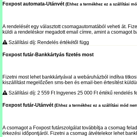
Foxpost automata-Utánvét
(Ehhez a termékhez ez a szállítási m
A rendelését egy választott csomagautomatából veheti át. Fizet
küldi a rendeléskor megadott email címre, amint a csomagot ba
Szállítási díj: Rendelés értékétől függ
Foxpost futár-Bankkártyás fizetés most
Fizetni most lehet bankkártyával a webáruházból indítva titko
kiszállítást megelőzően sms-ben és email-ben értesítést küldünk
Szállítási díj: 2 559
Ft
Ingyenes 25 000
Ft
értékű rendelés fe
Foxpost futár-Utánvét
(Ehhez a termékhez ez a szállítási mód nem
A csomagot a Foxpost futárszolgálat továbbítja a csomag fela
érkezési időpontjáról. Fizetni a csomag átvételekor lehet bank