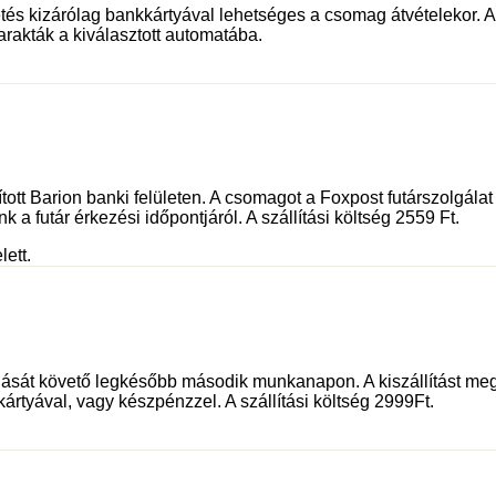
és kizárólag bankkártyával lehetséges a csomag átvételekor. Az 
rakták a kiválasztott automatába.
sított Barion banki felületen. A csomagot a Foxpost futárszolgá
 a futár érkezési időpontjáról. A szállítási költség 2559 Ft.
lett.
dását követő legkésőbb második munkanapon. A kiszállítást meg
kártyával, vagy készpénzzel. A szállítási költség 2999Ft.