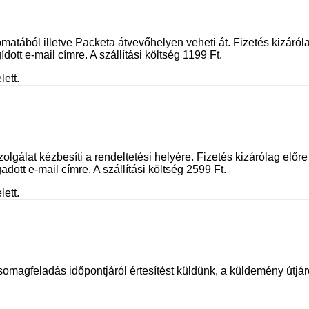
tából illetve Packeta átvevőhelyen veheti át. Fizetés kizáróla
dott e-mail címre. A szállítási költség 1199 Ft.
lett.
olgálat kézbesíti a rendeltetési helyére. Fizetés kizárólag előr
adott e-mail címre. A szállítási költség 2599 Ft.
lett.
somagfeladás időpontjáról értesítést küldünk, a küldemény útjáró