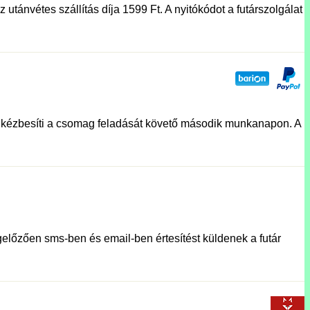
utánvétes szállítás díja 1599 Ft. A nyitókódot a futárszolgálat
lat kézbesíti a csomag feladását követő második munkanapon. A
előzően sms-ben és email-ben értesítést küldenek a futár