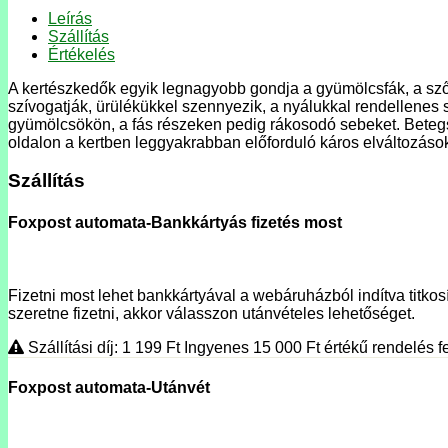
Leírás
Szállítás
Értékelés
A kertészkedők egyik legnagyobb gondja a gyümölcsfák, a szől
szívogatják, ürülékükkel szennyezik, a nyálukkal rendellenes 
gyümölcsökön, a fás részeken pedig rákosodó sebeket. Betegsé
oldalon a kertben leggyakrabban előforduló káros elváltozások
Szállítás
Foxpost automata-Bankkártyás fizetés most
Fizetni most lehet bankkártyával a webáruházból indítva titkosí
szeretne fizetni, akkor válasszon utánvételes lehetőséget.
Szállítási díj: 1 199
Ft
Ingyenes 15 000
Ft
értékű rendelés fe
Foxpost automata-Utánvét