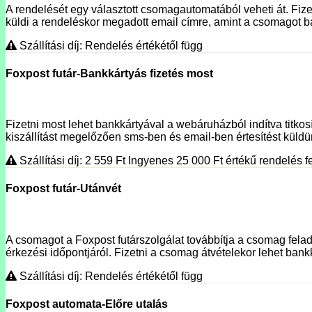
A rendelését egy választott csomagautomatából veheti át. Fizet
küldi a rendeléskor megadott email címre, amint a csomagot ba
Szállítási díj: Rendelés értékétől függ
Foxpost futár-Bankkártyás fizetés most
Fizetni most lehet bankkártyával a webáruházból indítva titko
kiszállítást megelőzően sms-ben és email-ben értesítést küldünk
Szállítási díj: 2 559
Ft
Ingyenes 25 000
Ft
értékű rendelés fe
Foxpost futár-Utánvét
A csomagot a Foxpost futárszolgálat továbbítja a csomag fela
érkezési időpontjáról. Fizetni a csomag átvételekor lehet bank
Szállítási díj: Rendelés értékétől függ
Foxpost automata-Előre utalás