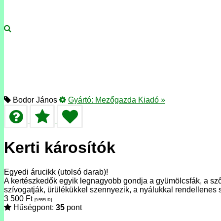
Bodor János
Gyártó:
Mezőgazda Kiadó
»
Kerti károsítók
Egyedi árucikk (utolsó darab)!
A kertészkedők egyik legnagyobb gondja a gyümölcsfák, a szől
szívogatják, ürülékükkel szennyezik, a nyálukkal rendellenes
3 500
Ft
[9.55
EUR
]
Hűségpont:
35
pont