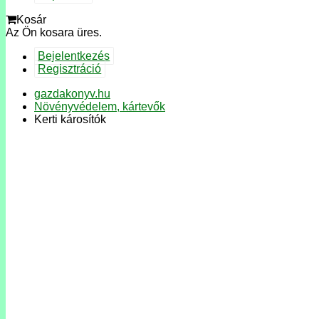
Kosár
Az Ön kosara üres.
Bejelentkezés
Regisztráció
gazdakonyv.hu
Növényvédelem, kártevők
Kerti károsítók