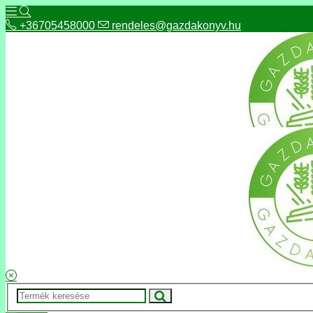
+36705458000
rendeles@gazdakonyv.hu
+36705458000
rendeles@gazdakonyv.hu
Hírek
ÁSZF
Fizetés és szállítás
Adatkezelés, adatvédelem
Kapcsolat