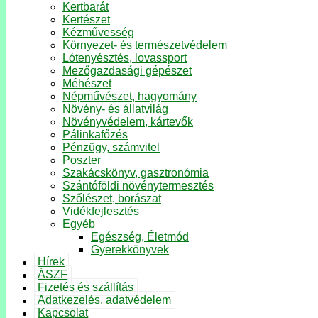
Kertbarát
Kertészet
Kézművesség
Környezet- és természetvédelem
Lótenyésztés, lovassport
Mezőgazdasági gépészet
Méhészet
Népművészet, hagyomány
Növény- és állatvilág
Növényvédelem, kártevők
Pálinkafőzés
Pénzügy, számvitel
Poszter
Szakácskönyv, gasztronómia
Szántóföldi növénytermesztés
Szőlészet, borászat
Vidékfejlesztés
Egyéb
Egészség, Életmód
Gyerekkönyvek
Hírek
ÁSZF
Fizetés és szállítás
Adatkezelés, adatvédelem
Kapcsolat