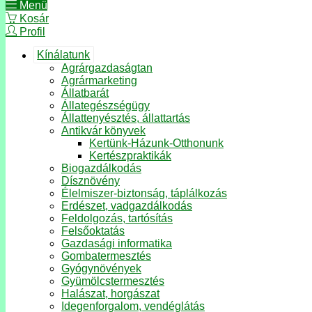
Menü
Kosár
Profil
Kínálatunk
Agrárgazdaságtan
Agrármarketing
Állatbarát
Állategészségügy
Állattenyésztés, állattartás
Antikvár könyvek
Kertünk-Házunk-Otthonunk
Kertészpraktikák
Biogazdálkodás
Dísznövény
Élelmiszer-biztonság, táplálkozás
Erdészet, vadgazdálkodás
Feldolgozás, tartósítás
Felsőoktatás
Gazdasági informatika
Gombatermesztés
Gyógynövények
Gyümölcstermesztés
Halászat, horgászat
Idegenforgalom, vendéglátás