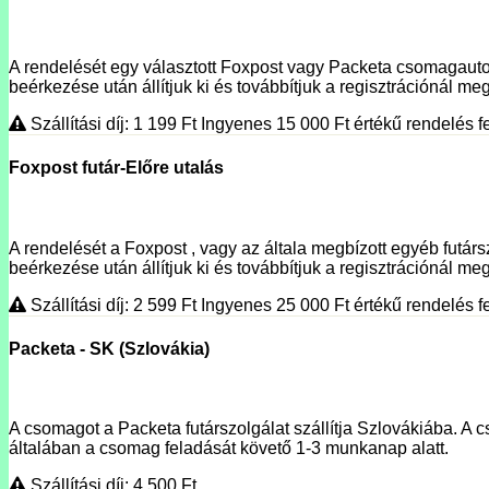
A rendelését egy választott Foxpost vagy Packeta csomagautoma
beérkezése után állítjuk ki és továbbítjuk a regisztrációnál megí
Szállítási díj: 1 199
Ft
Ingyenes 15 000
Ft
értékű rendelés fe
Foxpost futár-Előre utalás
A rendelését a Foxpost , vagy az általa megbízott egyéb futársz
beérkezése után állítjuk ki és továbbítjuk a regisztrációnál meg
Szállítási díj: 2 599
Ft
Ingyenes 25 000
Ft
értékű rendelés fe
Packeta - SK (Szlovákia)
A csomagot a Packeta futárszolgálat szállítja Szlovákiába. A c
általában a csomag feladását követő 1-3 munkanap alatt.
Szállítási díj: 4 500
Ft