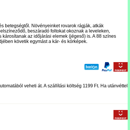
s betegségtől. Növényeinket rovarok rágják, atkák
 elszíneződő, beszáradó foltokat okoznak a leveleken,
árosítanak az időjárási elemek (jégeső) is. A 88 színes
ndjében követik egymást a kár- és kórképek.
tomatából veheti át. A szállítási költség 1199 Ft. Ha utánvéttel