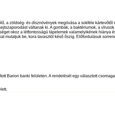
ő, a zöldség- és dísznövények megóvása a sokféle kártevőtől é
sejtszaporodást váltanak ki. A gombák, a baktériumok, a vírusok
get okoz a létfontosságú tápelemek valamelyikének hiánya és k
at mutatjuk be, kora tavasztól késő őszig. Előfordulásuk sorre
tott Barion banki felületen. A rendelését egy választott csomagau
lett.