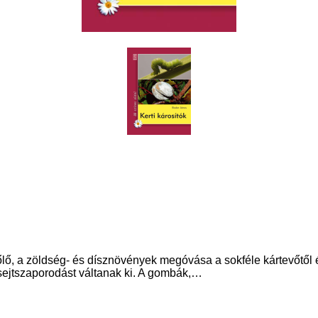
ő, a zöldség- és dísznövények megóvása a sokféle kártevőtől é
 sejtszaporodást váltanak ki. A gombák,…