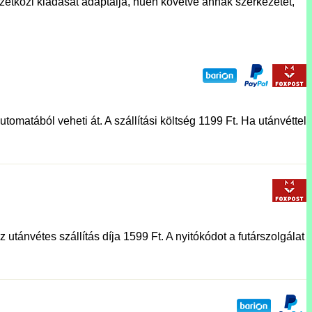
zetközi kiadását adaptálja, hűen követve annak szerkezetét,
tomatából veheti át. A szállítási költség 1199 Ft. Ha utánvéttel
utánvétes szállítás díja 1599 Ft. A nyitókódot a futárszolgálat