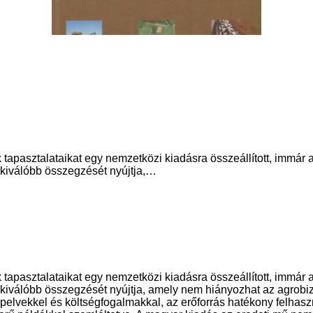
apasztalataikat egy nemzetközi kiadásra összeállított, immár a 
kiválóbb összegzését nyújtja,…
apasztalataikat egy nemzetközi kiadásra összeállított, immár a 
iválóbb összegzését nyújtja, amely nem hiányozhat az agrobiz
pelvekkel és költségfogalmakkal, az erőforrás hatékony felhasz