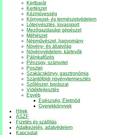
Kertbarát
Kertészet
Kézművesség
Környezet- és természetvédelem
Lótenyésztés, lovassport
Mezőgazdasági gépészet
Méhészet
Népművészet, hagyomány
Növény- és állatvilág
Növényvédelem, kártevők
Pálinkafőzés
Pénzügy, számvitel
Poszter
Szakácskönyv, gasztronómia
Szántóföldi növénytermesztés
Szőlészet, borászat
Vidékfejlesztés
Egyéb
Egészség, Életmód
Gyerekkönyvek
Hírek
ÁSZF
Fizetés és szállítás
Adatkezelés, adatvédelem
Kapcsolat