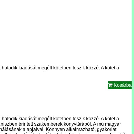
hatodik kiadását megélt kötetben teszik közzé. A kötet a
Kosárba
hatodik kiadását megélt kötetben teszik közzé. A kötet a
niszben érintett szakemberek könyvtárából. A mű magyar
nálásának alapjaival. Könnyen alkalmazható, gyakorlati