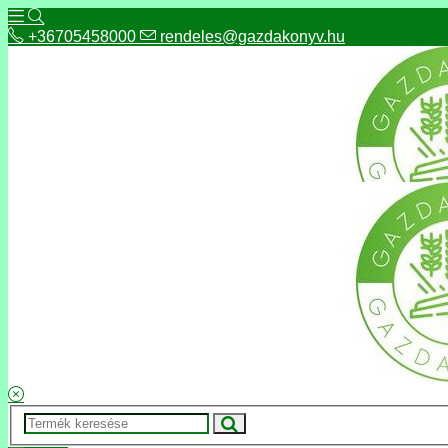
+36705458000
rendeles@gazdakonyv.hu
+36705458000
rendeles@gazdakonyv.hu
Hírek
ÁSZF
Fizetés és szállítás
Adatkezelés, adatvédelem
Kapcsolat