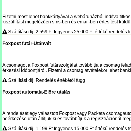
Fizetni most lehet bankkártyával a webáruházból indítva titko
kiszállítást megelőzően sms-ben és email-ben értesítést küldünk
Szállítási díj: 2 559
Ft
Ingyenes 25 000
Ft
értékű rendelés fe
Foxpost futár-Utánvét
A csomagot a Foxpost futárszolgálat továbbítja a csomag fela
érkezési időpontjáról. Fizetni a csomag átvételekor lehet bank
Szállítási díj: Rendelés értékétől függ
Foxpost automata-Előre utalás
A rendelését egy választott Foxpost vagy Packeta csomagautoma
beérkezése után állítjuk ki és továbbítjuk a regisztrációnál megí
Szállítási díj: 1 199
Ft
Ingyenes 15 000
Ft
értékű rendelés fe