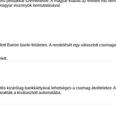
zerű példákkal szemléltetve. A magyar kiadás az eredeti mű nem
s magyar viszonyok bemutatásával.
tott Barion banki felületen. A rendelését egy választott csomagau
lett.
és kizárólag bankkártyával lehetséges a csomag átvételekor. Az 
rakták a kiválasztott automatába.