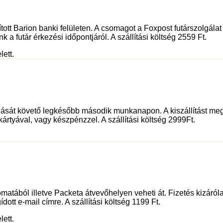
sított Barion banki felületen. A csomagot a Foxpost futárszolgá
 a futár érkezési időpontjáról. A szállítási költség 2559 Ft.
lett.
dását követő legkésőbb második munkanapon. A kiszállítást meg
kártyával, vagy készpénzzel. A szállítási költség 2999Ft.
tából illetve Packeta átvevőhelyen veheti át. Fizetés kizáróla
dott e-mail címre. A szállítási költség 1199 Ft.
lett.