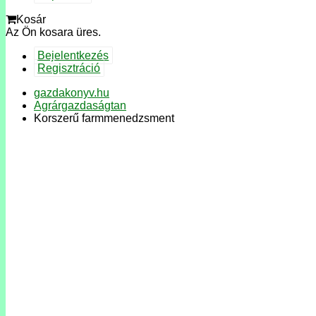
Kosár
Az Ön kosara üres.
Bejelentkezés
Regisztráció
gazdakonyv.hu
Agrárgazdaságtan
Korszerű farmmenedzsment