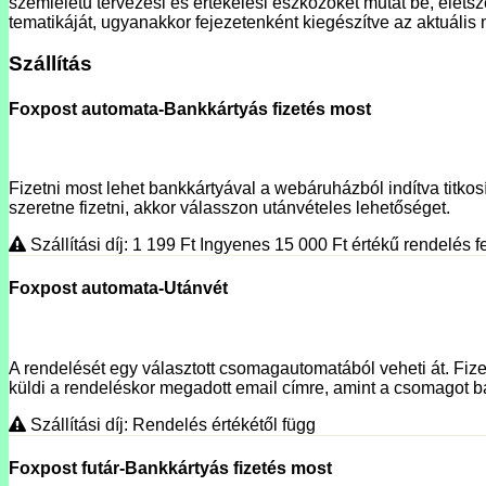
szemléletű tervezési és értékelési eszközöket mutat be, élets
tematikáját, ugyanakkor fejezetenként kiegészítve az aktuáli
Szállítás
Foxpost automata-Bankkártyás fizetés most
Fizetni most lehet bankkártyával a webáruházból indítva titkosí
szeretne fizetni, akkor válasszon utánvételes lehetőséget.
Szállítási díj: 1 199
Ft
Ingyenes 15 000
Ft
értékű rendelés fe
Foxpost automata-Utánvét
A rendelését egy választott csomagautomatából veheti át. Fizet
küldi a rendeléskor megadott email címre, amint a csomagot ba
Szállítási díj: Rendelés értékétől függ
Foxpost futár-Bankkártyás fizetés most