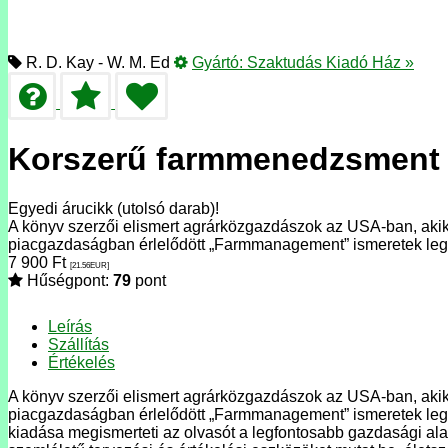
R. D. Kay - W. M. Ed
Gyártó:
Szaktudás Kiadó Ház
»
Korszerű farmmenedzsment
Egyedi árucikk (utolsó darab)!
A könyv szerzői elismert agrárközgazdászok az USA-ban, akik t
piacgazdaságban érlelődött „Farmmanagement” ismeretek leg
7 900
Ft
[21.56
EUR
]
Hűségpont:
79
pont
Leírás
Szállítás
Értékelés
A könyv szerzői elismert agrárközgazdászok az USA-ban, akik t
piacgazdaságban érlelődött „Farmmanagement” ismeretek legk
kiadása megismerteti az olvasót a legfontosabb gazdasági ala