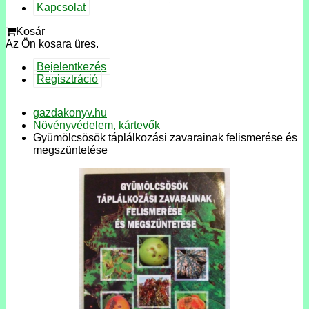
Kapcsolat
Kosár
Az Ön kosara üres.
Bejelentkezés
Regisztráció
gazdakonyv.hu
Növényvédelem, kártevők
Gyümölcsösök táplálkozási zavarainak felismerése és
megszüntetése