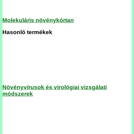
Molekuláris növénykórtan
Hasonló termékek
Növényvírusok és virológiai vizsgálati
módszerek