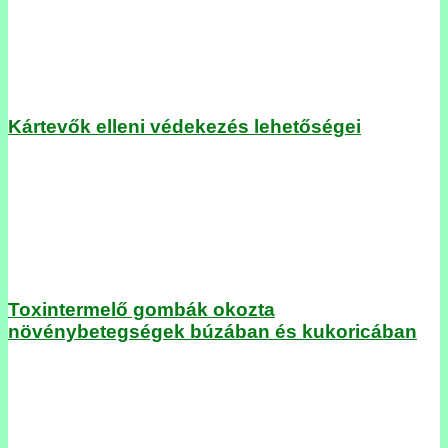
Kártevők elleni védekezés lehetőségei
Toxintermelő gombák okozta
növénybetegségek búzában és kukoricában