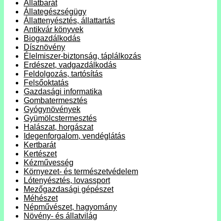
Állatbarát
Állategészségügy
Állattenyésztés, állattartás
Antikvár könyvek
Biogazdálkodás
Dísznövény
Élelmiszer-biztonság, táplálkozás
Erdészet, vadgazdálkodás
Feldolgozás, tartósítás
Felsőoktatás
Gazdasági informatika
Gombatermesztés
Gyógynövények
Gyümölcstermesztés
Halászat, horgászat
Idegenforgalom, vendéglátás
Kertbarát
Kertészet
Kézművesség
Környezet- és természetvédelem
Lótenyésztés, lovassport
Mezőgazdasági gépészet
Méhészet
Népművészet, hagyomány
Növény- és állatvilág