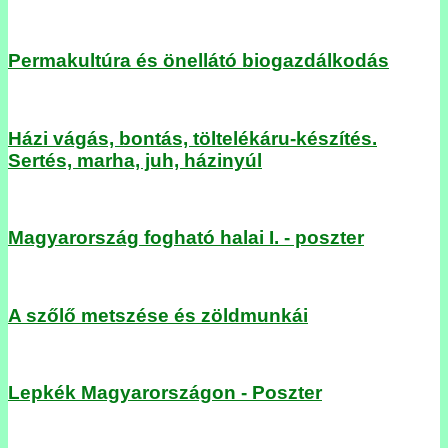
Permakultúra és önellátó biogazdálkodás
Házi vágás, bontás, töltelékáru-készítés.
Sertés, marha, juh, házinyúl
Magyarország fogható halai I. - poszter
A szőlő metszése és zöldmunkái
Lepkék Magyarországon - Poszter