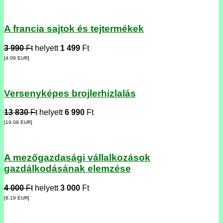
A francia sajtok és tejtermékek
3 990
Ft
helyett
1 499
Ft
[4.09
EUR
]
Versenyképes brojlerhizlalás
13 830
Ft
helyett
6 990
Ft
[19.08
EUR
]
A mezőgazdasági vállalkozások
gazdálkodásának elemzése
4 000
Ft
helyett
3 000
Ft
[8.19
EUR
]