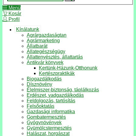
Menü
Kosár
Profil
Kínálatunk
Agrárgazdaságtan
Agrármarketing
Állatbarát
Állategészségügy
Állattenyésztés, állattartás
Antikvár könyvek
Kertünk-Házunk-Otthonunk
Kertészpraktikák
Biogazdálkodás
Dísznövény
Élelmiszer-biztonság, táplálkozás
Erdészet, vadgazdálkodás
Feldolgozás, tartósítás
Felsőoktatás
Gazdasági informatika
Gombatermesztés
Gyógynövények
Gyümölcstermesztés
Halászat, horgászat