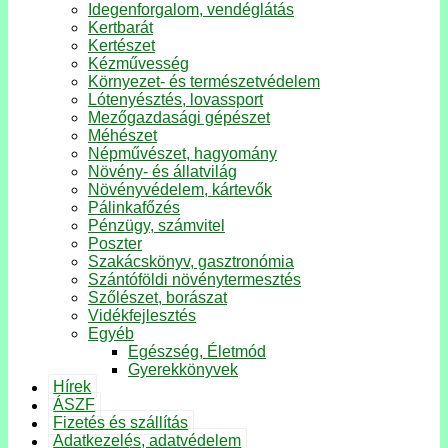
Idegenforgalom, vendéglátás
Kertbarát
Kertészet
Kézművesség
Környezet- és természetvédelem
Lótenyésztés, lovassport
Mezőgazdasági gépészet
Méhészet
Népművészet, hagyomány
Növény- és állatvilág
Növényvédelem, kártevők
Pálinkafőzés
Pénzügy, számvitel
Poszter
Szakácskönyv, gasztronómia
Szántóföldi növénytermesztés
Szőlészet, borászat
Vidékfejlesztés
Egyéb
Egészség, Életmód
Gyerekkönyvek
Hírek
ÁSZF
Fizetés és szállítás
Adatkezelés, adatvédelem