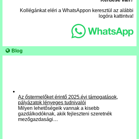
Kollégánkat eléri a WhatsAppon keresztül az alábbi
logóra kattintva!
Blog
Az őstermelőket érintő 2025.évi támogatások,
pályázatok lényeges tudnivalói
Milyen lehetőségeik vannak a kisebb
gazdálkodóknak, akik fejleszteni szeretnék
mezőgazdasági…