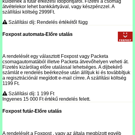
küldenek a futár érkezési időpontjáról. Fizetni a csomag
átvételekor lehet bankkártyával, vagy készpénzzel. A
szállítási költség 2999Ft.
Szállítási díj: Rendelés értékétől függ
Foxpost automata-Előre utalás
A rendelését egy választott Foxpost vagy Packeta
csomagautomatából illetve Packeta átvevőhelyen veheti át.
Fizetés kizárólag előre utalással lehetséges. A díjbekérő
számlát e rendelés beérkezése után állítjuk ki és továbbítjuk
a regisztrációnál megídott e-mail címre. A szállítási költség
1199 Ft.
Szállítási díj: 1 199
Ft
Ingyenes 15 000
Ft
értékű rendelés felett.
Foxpost futár-Előre utalás
A rendelését a Foxpost , vagy az általa megbízott egyéb