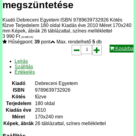
megszüntetése
Kiadó Debreceni Egyetem ISBN 9789639732926 Kötés
fűzve Terjedelem 180 oldal Kiadás éve 2010 Méret 170x240
mm Képek, ábrák 26 táblázattal, színes melléklettel
3 990
Ft
[10.89
EUR
]
Hűségpont:
39
pont
Max. rendelhető
5
db
Kosárba
Leírás
Szállítás
Értékelés
Kiadó
Debreceni Egyetem
ISBN
9789639732926
Kötés
fűzve
Terjedelem
180 oldal
Kiadás éve
2010
Méret
170x240 mm
Képek, ábrák
26 táblázattal, színes melléklettel
Szállítás