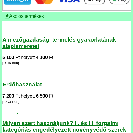
Akciós termékek
A mezőgazdasági termelés gyakorlatának
alapismeretei
5 100
Ft
helyett
4 100
Ft
[11.19
EUR
]
Erdőhasználat
7 200
Ft
helyett
6 500
Ft
[17.74
EUR
]
Milyen szert használjunk? II. és III. forgalmi
kategóriás engedélyezett növényvédő szerek