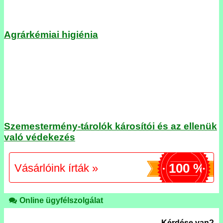
Agrárkémiai higiénia
Szemestermény-tárolók károsítói és az ellenük
való védekezés
100 %
Vásárlóink írták »
Online ügyfélszolgálat
Kérdése van?