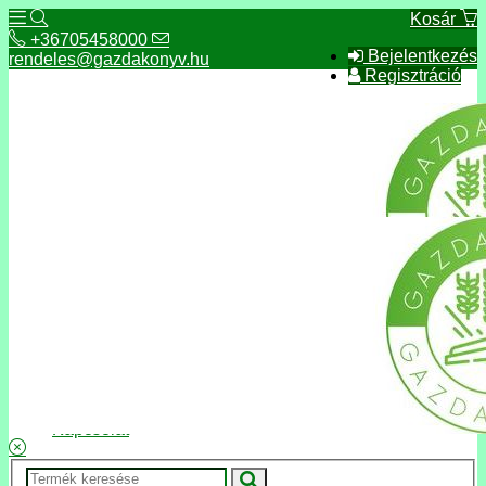
Kosár
+36705458000
Bejelentkezés
rendeles@gazdakonyv.hu
Regisztráció
+36705458000
rendeles@gazdakonyv.hu
Hírek
ÁSZF
Fizetés és szállítás
Adatkezelés, adatvédelem
Kapcsolat