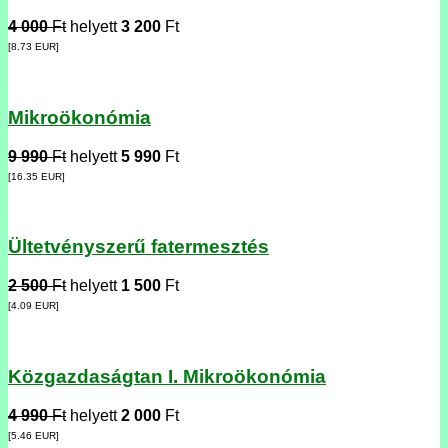
4 000
Ft
helyett
3 200
Ft
[8.73
EUR
]
Mikroökonómia
9 990
Ft
helyett
5 990
Ft
[16.35
EUR
]
Ültetvényszerű fatermesztés
2 500
Ft
helyett
1 500
Ft
[4.09
EUR
]
Közgazdaságtan I. Mikroökonómia
4 990
Ft
helyett
2 000
Ft
[5.46
EUR
]