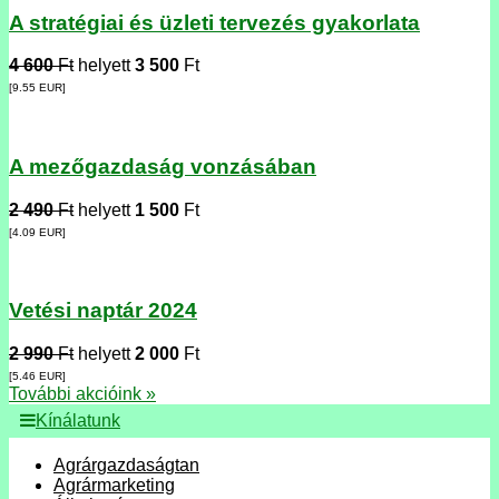
A stratégiai és üzleti tervezés gyakorlata
4 600
Ft
helyett
3 500
Ft
[9.55
EUR
]
A mezőgazdaság vonzásában
2 490
Ft
helyett
1 500
Ft
[4.09
EUR
]
Vetési naptár 2024
2 990
Ft
helyett
2 000
Ft
[5.46
EUR
]
További akcióink »
Kínálatunk
Agrárgazdaságtan
Agrármarketing