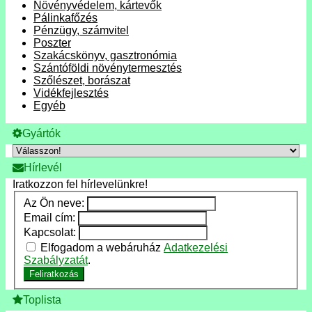
Növényvédelem, kártevők
Pálinkafőzés
Pénzügy, számvitel
Poszter
Szakácskönyv, gasztronómia
Szántóföldi növénytermesztés
Szőlészet, borászat
Vidékfejlesztés
Egyéb
Gyártók
Hírlevél
Iratkozzon fel hírlevelünkre!
Az Ön neve:
Email cím:
Kapcsolat:
Elfogadom a webáruház
Adatkezelési
Szabályzatát
.
Feliratkozás
Toplista