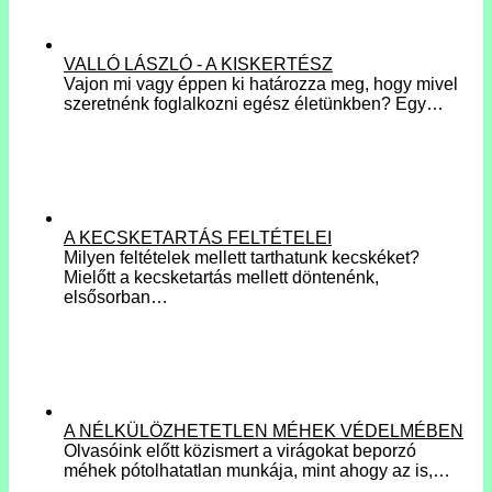
VALLÓ LÁSZLÓ - A KISKERTÉSZ
Vajon mi vagy éppen ki határozza meg, hogy mivel
szeretnénk foglalkozni egész életünkben? Egy…
A KECSKETARTÁS FELTÉTELEI
Milyen feltételek mellett tarthatunk kecskéket?
Mielőtt a kecsketartás mellett döntenénk,
elsősorban…
A NÉLKÜLÖZHETETLEN MÉHEK VÉDELMÉBEN
Olvasóink előtt közismert a virágokat beporzó
méhek pótolhatatlan munkája, mint ahogy az is,…