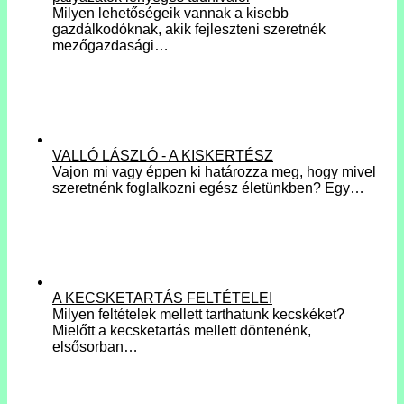
Milyen lehetőségeik vannak a kisebb
gazdálkodóknak, akik fejleszteni szeretnék
mezőgazdasági…
VALLÓ LÁSZLÓ - A KISKERTÉSZ
Vajon mi vagy éppen ki határozza meg, hogy mivel
szeretnénk foglalkozni egész életünkben? Egy…
A KECSKETARTÁS FELTÉTELEI
Milyen feltételek mellett tarthatunk kecskéket?
Mielőtt a kecsketartás mellett döntenénk,
elsősorban…