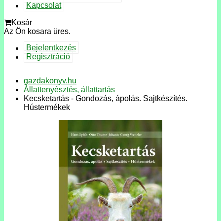
Kapcsolat
Kosár
Az Ön kosara üres.
Bejelentkezés
Regisztráció
gazdakonyv.hu
Állattenyésztés, állattartás
Kecsketartás - Gondozás, ápolás. Sajtkészítés.
Hústermékek