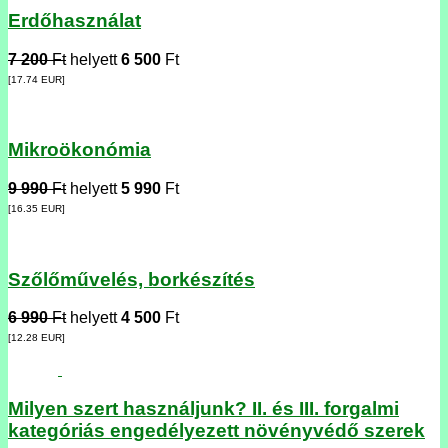
Erdőhasználat
7 200
Ft
helyett
6 500
Ft
[17.74
EUR
]
Mikroökonómia
9 990
Ft
helyett
5 990
Ft
[16.35
EUR
]
Szőlőművelés, borkészítés
6 990
Ft
helyett
4 500
Ft
[12.28
EUR
]
Milyen szert használjunk? II. és III. forgalmi
kategóriás engedélyezett növényvédő szerek