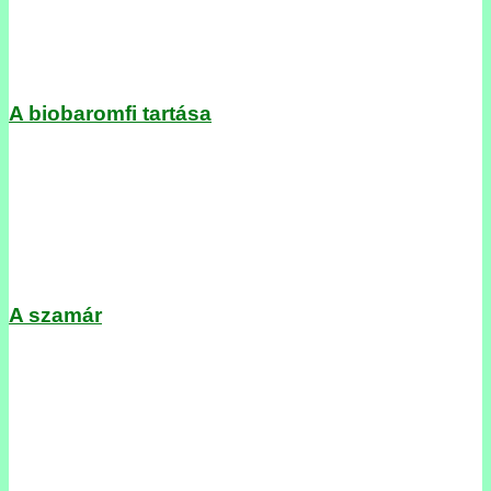
A biobaromfi tartása
A szamár