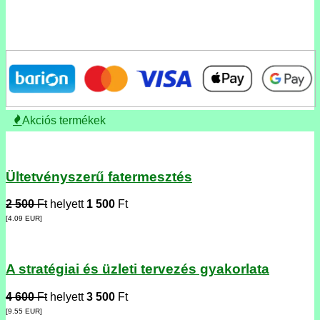
Akciós termékek
Ültetvényszerű fatermesztés
2 500
Ft
helyett
1 500
Ft
[4.09
EUR
]
A stratégiai és üzleti tervezés gyakorlata
4 600
Ft
helyett
3 500
Ft
[9.55
EUR
]