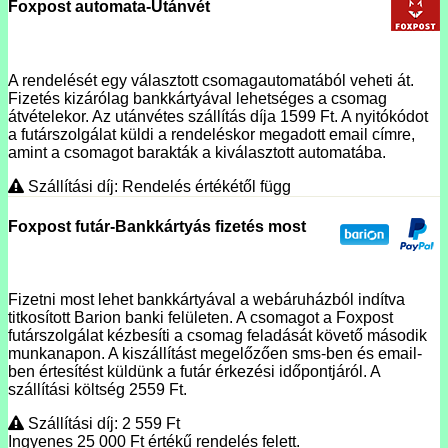
Foxpost automata-Utánvét
A rendelését egy választott csomagautomatából veheti át.
Fizetés kizárólag bankkártyával lehetséges a csomag
átvételekor. Az utánvétes szállítás díja 1599 Ft. A nyitókódot
a futárszolgálat küldi a rendeléskor megadott email címre,
amint a csomagot barakták a kiválasztott automatába.
Szállítási díj: Rendelés értékétől függ
Foxpost futár-Bankkártyás fizetés most
Fizetni most lehet bankkártyával a webáruházból indítva
titkosított Barion banki felületen. A csomagot a Foxpost
futárszolgálat kézbesíti a csomag feladását követő második
munkanapon. A kiszállítást megelőzően sms-ben és email-
ben értesítést küldünk a futár érkezési időpontjáról. A
szállítási költség 2559 Ft.
Szállítási díj: 2 559
Ft
Ingyenes 25 000
Ft
értékű rendelés felett.