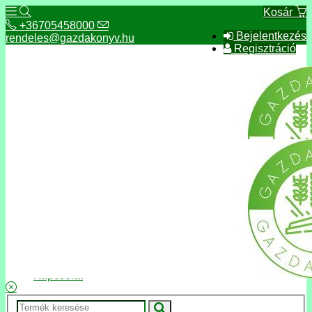
Kosár
+36705458000
Bejelentkezés
rendeles@gazdakonyv.hu
Regisztráció
+36705458000
rendeles@gazdakonyv.hu
Hírek
ÁSZF
Fizetés és szállítás
Adatkezelés, adatvédelem
Kapcsolat