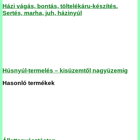
Házi vágás, bontás, töltelékáru-készítés.
Sertés, marha, juh, házinyúl
Húsnyúl-termelés – kisüzemtől nagyüzemig
Hasonló termékek