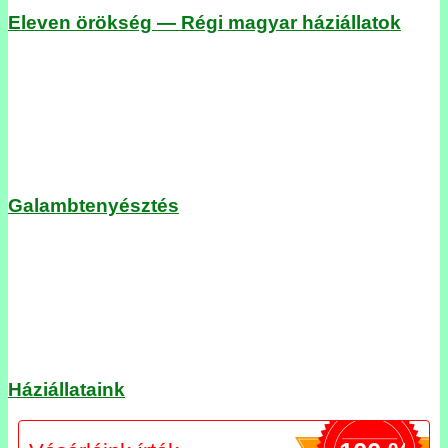
Eleven örökség — Régi magyar háziállatok
Galambtenyésztés
Háziállataink