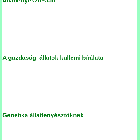
Állattenyésztéstan
A gazdasági állatok küllemi bírálata
Genetika állattenyésztőknek