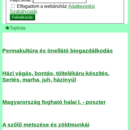
Elfogadom a webáruház
Adatkezelési
Szabályzatát
.
Feliratkozás
Toplista
Permakultúra és önellátó biogazdálkodás
Házi vágás, bontás, töltelékáru-készítés.
Sertés, marha, juh, házinyúl
Magyarország fogható halai I. - poszter
A szőlő metszése és zöldmunkái