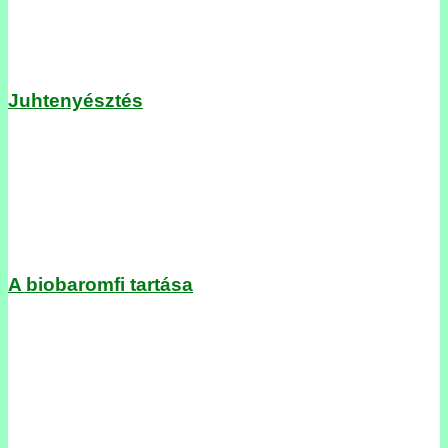
Juhtenyésztés
A biobaromfi tartása