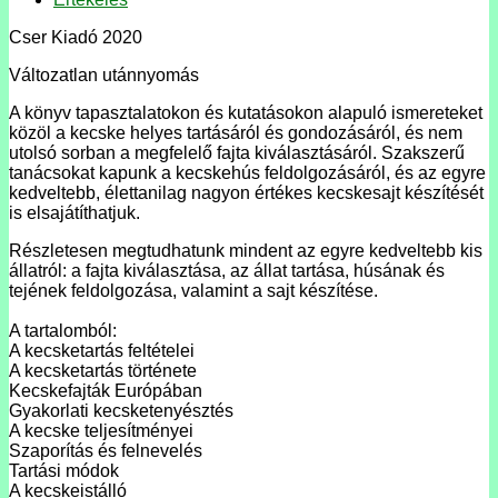
Cser Kiadó 2020
Változatlan utánnyomás
A könyv tapasztalatokon és kutatásokon alapuló ismereteket
közöl a kecske helyes tartásáról és gondozásáról, és nem
utolsó sorban a megfelelő fajta kiválasztásáról. Szakszerű
tanácsokat kapunk a kecskehús feldolgozásáról, és az egyre
kedveltebb, élettanilag nagyon értékes kecskesajt készítését
is elsajátíthatjuk.
Részletesen megtudhatunk mindent az egyre kedveltebb kis
állatról: a fajta kiválasztása, az állat tartása, húsának és
tejének feldolgozása, valamint a sajt készítése.
A tartalomból:
A kecsketartás feltételei
A kecsketartás története
Kecskefajták Európában
Gyakorlati kecsketenyésztés
A kecske teljesítményei
Szaporítás és felnevelés
Tartási módok
A kecskeistálló