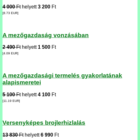
4 000
Ft
helyett
3 200
Ft
[8.73
EUR
]
A mezőgazdaság vonzásában
2 490
Ft
helyett
1 500
Ft
[4.09
EUR
]
A mezőgazdasági termelés gyakorlatának
alapismeretei
5 100
Ft
helyett
4 100
Ft
[11.19
EUR
]
Versenyképes brojlerhizlalás
13 830
Ft
helyett
6 990
Ft