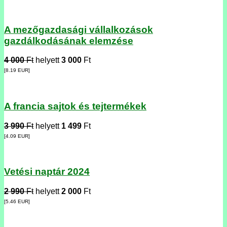
A mezőgazdasági vállalkozások
gazdálkodásának elemzése
4 000
Ft
helyett
3 000
Ft
[8.19
EUR
]
A francia sajtok és tejtermékek
3 990
Ft
helyett
1 499
Ft
[4.09
EUR
]
Vetési naptár 2024
2 990
Ft
helyett
2 000
Ft
[5.46
EUR
]