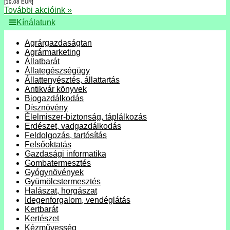
[19.08
EUR
]
További akcióink »
Kínálatunk
Agrárgazdaságtan
Agrármarketing
Állatbarát
Állategészségügy
Állattenyésztés, állattartás
Antikvár könyvek
Biogazdálkodás
Dísznövény
Élelmiszer-biztonság, táplálkozás
Erdészet, vadgazdálkodás
Feldolgozás, tartósítás
Felsőoktatás
Gazdasági informatika
Gombatermesztés
Gyógynövények
Gyümölcstermesztés
Halászat, horgászat
Idegenforgalom, vendéglátás
Kertbarát
Kertészet
Kézművesség