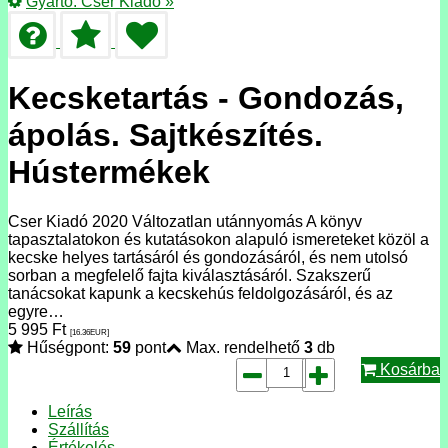
Gyártó:
Cser Kiadó
»
Kecsketartás - Gondozás,
ápolás. Sajtkészítés.
Hústermékek
Cser Kiadó 2020 Változatlan utánnyomás A könyv
tapasztalatokon és kutatásokon alapuló ismereteket közöl a
kecske helyes tartásáról és gondozásáról, és nem utolsó
sorban a megfelelő fajta kiválasztásáról. Szakszerű
tanácsokat kapunk a kecskehús feldolgozásáról, és az
egyre…
5 995
Ft
[16.36
EUR
]
Hűségpont:
59
pont
Max. rendelhető
3
db
Kosárba
Leírás
Szállítás
Értékelés