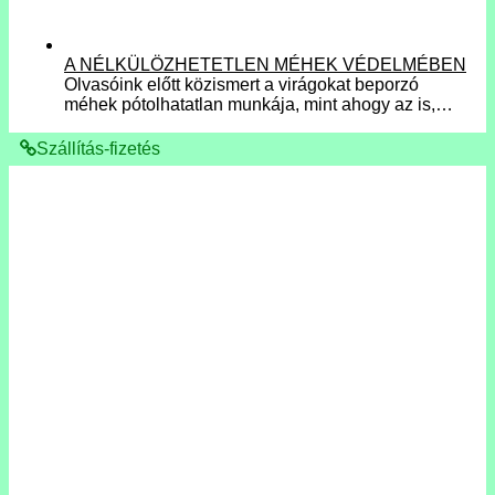
A NÉLKÜLÖZHETETLEN MÉHEK VÉDELMÉBEN
Olvasóink előtt közismert a virágokat beporzó
méhek pótolhatatlan munkája, mint ahogy az is,…
Szállítás-fizetés