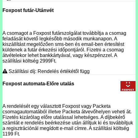
Foxpost futár-Utánvét
A csomagot a Foxpost futárszolgálat továbbítja a csomag
feladását követő legkésőbb második munkanapon. A
kiszállítást megelőzően sms-ben és email-ben értesítést
küldenek a futár érkezési időpontjáról. Fizetni a csomag
átvételekor lehet bankkártyával, vagy készpénzzel. A
szállítási költség 2999Ft.
Szállítási díj: Rendelés értékétől függ
Foxpost automata-Előre utalás
A rendelését egy választott Foxpost vagy Packeta
csomagautomatából illetve Packeta átvevőhelyen veheti át.
Fizetés kizárólag előre utalással lehetséges. A díjbekérő
számlát e rendelés beérkezése után állítjuk ki és továbbítjuk
a regisztrációnál megídott e-mail címre. A szállítási költség
1199 Ft.