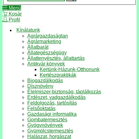
Menü
Kosár
Profil
Kínálatunk
Agrárgazdaságtan
Agrármarketing
Állatbarát
Állategészségügy
Állattenyésztés, állattartás
Antikvár könyvek
Kertünk-Házunk-Otthonunk
Kertészpraktikák
Biogazdálkodás
Dísznövény
Élelmiszer-biztonság, táplálkozás
Erdészet, vadgazdálkodás
Feldolgozás, tartósítás
Felsőoktatás
Gazdasági informatika
Gombatermesztés
Gyógynövények
Gyümölcstermesztés
Halászat, horgászat