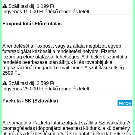
Szállítási díj: 1 199
Ft
Ingyenes 15 000
Ft
értékű rendelés felett.
Foxpost futár-Előre utalás
A rendelését a Foxpost , vagy az általa megbízott egyéb
futárszolgálat kézbesíti a rendeltetési helyére. Fizetés
kizárólag előre utalással lehetséges. A díjbekérő számlát a
rendelés beérkezése után állítjuk ki és továbbítjuk a
regisztrációnál megadott e-mail címre. A szállítási költség
2599 Ft.
Szállítási díj: 2 599
Ft
Ingyenes 25 000
Ft
értékű rendelés felett.
Packeta - SK (Szlovákia)
A csomagot a Packeta futárszolgálat szállítja Szlovákiába. A
csomagfeladás időpontjáról értesítést küldünk, a küldemény
útjáról és a kézbesítésről a futárszolgálat tájékoztat. Érkezés