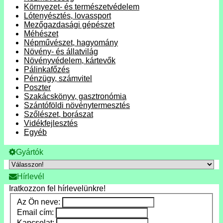
Környezet- és természetvédelem
Lótenyésztés, lovassport
Mezőgazdasági gépészet
Méhészet
Népművészet, hagyomány
Növény- és állatvilág
Növényvédelem, kártevők
Pálinkafőzés
Pénzügy, számvitel
Poszter
Szakácskönyv, gasztronómia
Szántóföldi növénytermesztés
Szőlészet, borászat
Vidékfejlesztés
Egyéb
Gyártók
Hírlevél
Iratkozzon fel hírlevelünkre!
Az Ön neve:
Email cím:
Kapcsolat: