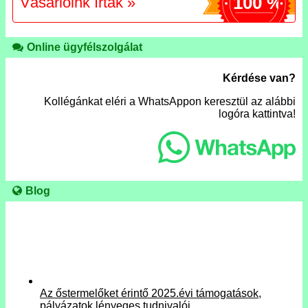
100 %
Vásárlóink írták »
Online ügyfélszolgálat
Kérdése van?
Kollégánkat eléri a WhatsAppon keresztül az alábbi
logóra kattintva!
Blog
Az őstermelőket érintő 2025.évi támogatások,
pályázatok lényeges tudnivalói