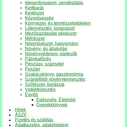
Idegenforgalom, vendéglátás
Kertbarát
Kertészet
Kézművesség
Környezet- és természetvédelem
Lótenyésztés, lovassport
Mezőgazdasági gépészet
Méhészet
Népművészet, hagyomány
Növény- és állatvilág
Növényvédelem, kártevők
Pálinkafőzés
Pénzügy, számvitel
Poszter
Szakácskönyv, gasztronómia
Szántóföldi növénytermesztés
Szőlészet, borászat
Vidékfejlesztés
Egyéb
Egészség, Életmód
Gyerekkönyvek
Hírek
ÁSZF
Fizetés és szállítás
Adatkezelés, adatvédelem