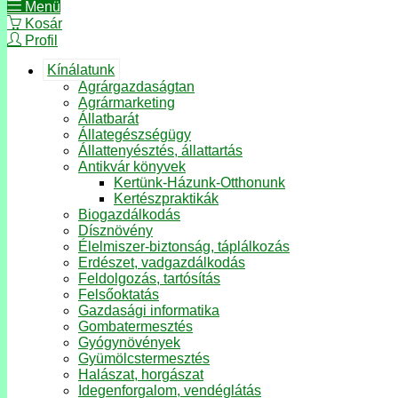
Menü
Kosár
Profil
Kínálatunk
Agrárgazdaságtan
Agrármarketing
Állatbarát
Állategészségügy
Állattenyésztés, állattartás
Antikvár könyvek
Kertünk-Házunk-Otthonunk
Kertészpraktikák
Biogazdálkodás
Dísznövény
Élelmiszer-biztonság, táplálkozás
Erdészet, vadgazdálkodás
Feldolgozás, tartósítás
Felsőoktatás
Gazdasági informatika
Gombatermesztés
Gyógynövények
Gyümölcstermesztés
Halászat, horgászat
Idegenforgalom, vendéglátás