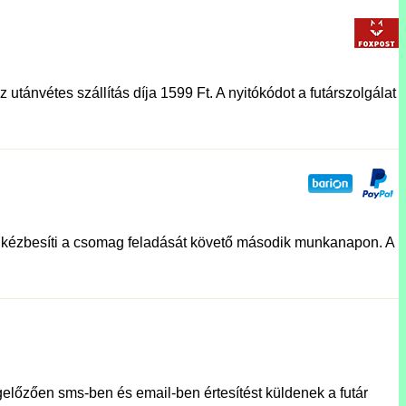
utánvétes szállítás díja 1599 Ft. A nyitókódot a futárszolgálat
lat kézbesíti a csomag feladását követő második munkanapon. A
előzően sms-ben és email-ben értesítést küldenek a futár