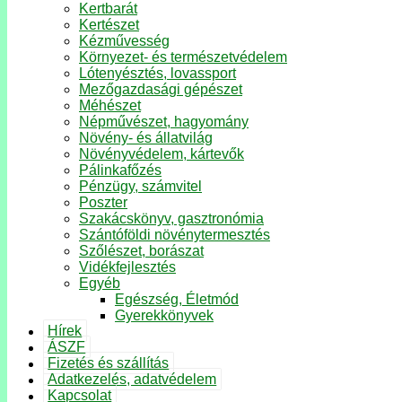
Kertbarát
Kertészet
Kézművesség
Környezet- és természetvédelem
Lótenyésztés, lovassport
Mezőgazdasági gépészet
Méhészet
Népművészet, hagyomány
Növény- és állatvilág
Növényvédelem, kártevők
Pálinkafőzés
Pénzügy, számvitel
Poszter
Szakácskönyv, gasztronómia
Szántóföldi növénytermesztés
Szőlészet, borászat
Vidékfejlesztés
Egyéb
Egészség, Életmód
Gyerekkönyvek
Hírek
ÁSZF
Fizetés és szállítás
Adatkezelés, adatvédelem
Kapcsolat