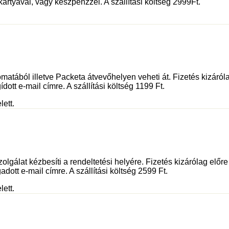
kártyával, vagy készpénzzel. A szállítási költség 2999Ft.
tából illetve Packeta átvevőhelyen veheti át. Fizetés kizáróla
dott e-mail címre. A szállítási költség 1199 Ft.
lett.
olgálat kézbesíti a rendeltetési helyére. Fizetés kizárólag előr
adott e-mail címre. A szállítási költség 2599 Ft.
lett.