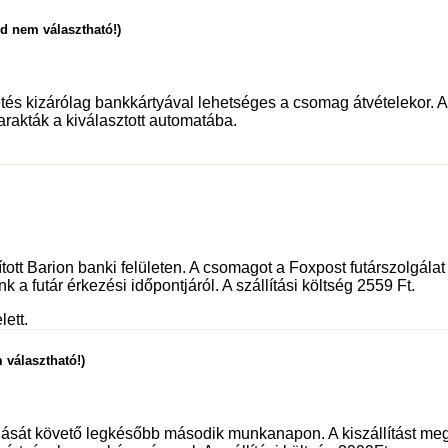
ód nem választható!)
és kizárólag bankkártyával lehetséges a csomag átvételekor. Az 
rakták a kiválasztott automatába.
sított Barion banki felületen. A csomagot a Foxpost futárszolgá
 a futár érkezési időpontjáról. A szállítási költség 2559 Ft.
lett.
 választható!)
dását követő legkésőbb második munkanapon. A kiszállítást meg