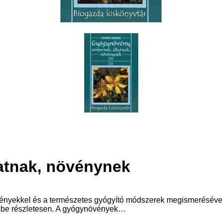
atnak, növénynek
nyekkel és a természetes gyógyító módszerek megismerésével. 
t be részletesen. A gyógynövények…