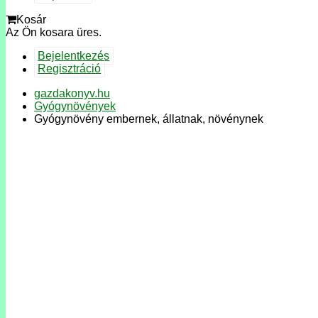
Kosár
Az Ön kosara üres.
Bejelentkezés
Regisztráció
gazdakonyv.hu
Gyógynövények
Gyógynövény embernek, állatnak, növénynek