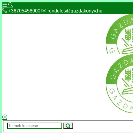
+36705458000
rendeles@gazdakonyv.hu
+36705458000
rendeles@gazdakonyv.hu
Hírek
ÁSZF
Fizetés és szállítás
Adatkezelés, adatvédelem
Kapcsolat