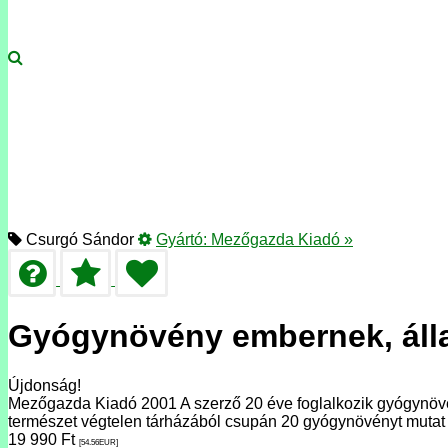
Csurgó Sándor
Gyártó:
Mezőgazda Kiadó
»
Gyógynövény embernek, áll
Újdonság!
Mezőgazda Kiadó 2001 A szerző 20 éve foglalkozik gyógynövé
természet végtelen tárházából csupán 20 gyógynövényt muta
19 990
Ft
[54.56
EUR
]