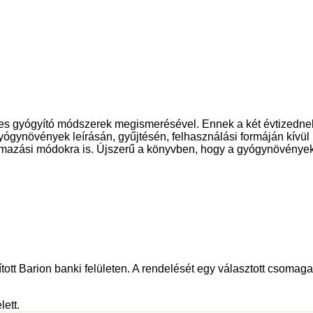
es gyógyító módszerek megismerésével. Ennek a két évtizednek
ógynövények leírásán, gyűjtésén, felhasználási formáján kívül
lmazási módokra is. Újszerű a könyvben, hogy a gyógynövények 
tott Barion banki felületen. A rendelését egy választott csomagau
lett.