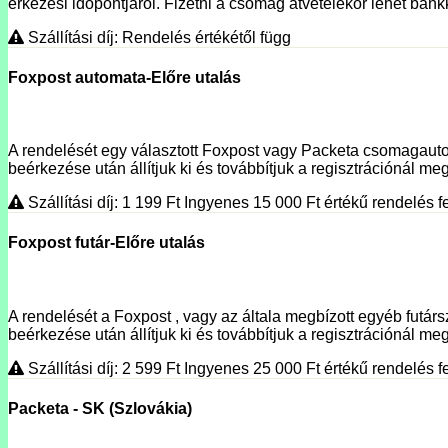
érkezési időpontjáról. Fizetni a csomag átvételekor lehet bank
Szállítási díj: Rendelés értékétől függ
Foxpost automata-Előre utalás
A rendelését egy választott Foxpost vagy Packeta csomagautoma
beérkezése után állítjuk ki és továbbítjuk a regisztrációnál megí
Szállítási díj: 1 199
Ft
Ingyenes 15 000
Ft
értékű rendelés fe
Foxpost futár-Előre utalás
A rendelését a Foxpost , vagy az általa megbízott egyéb futársz
beérkezése után állítjuk ki és továbbítjuk a regisztrációnál meg
Szállítási díj: 2 599
Ft
Ingyenes 25 000
Ft
értékű rendelés fe
Packeta - SK (Szlovákia)