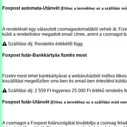
Foxpost automata-Utánvét
(Ehhez a termékhez ez a szállítási m
A rendelését egy választott csomagautomatából veheti át. Fizet
küldi a rendeléskor megadott email címre, amint a csomagot ba
Szállítási díj: Rendelés értékétől függ
Foxpost futár-Bankkártyás fizetés most
Fizetni most lehet bankkártyával a webáruházból indítva titko
kiszállítást megelőzően sms-ben és email-ben értesítést küldünk
Szállítási díj: 2 559
Ft
Ingyenes 25 000
Ft
értékű rendelés fe
Foxpost futár-Utánvét
(Ehhez a termékhez ez a szállítási mód nem
A csomagot a Foxpost futárszolgálat továbbítja a csomag fela