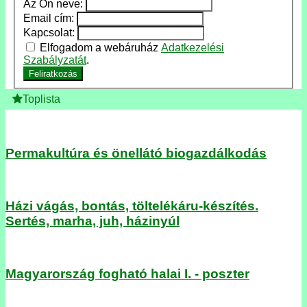
Az Ön neve:
Email cím:
Kapcsolat:
Elfogadom a webáruház
Adatkezelési
Szabályzatát
.
Feliratkozás
Toplista
Permakultúra és önellátó biogazdálkodás
Házi vágás, bontás, töltelékáru-készítés.
Sertés, marha, juh, házinyúl
Magyarország fogható halai I. - poszter