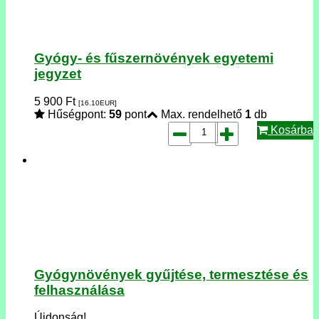
Gyógy- és fűszernövények egyetemi
jegyzet
5 900
Ft
[16.10
EUR
]
Hűségpont:
59
pont
Max. rendelhető
1
db
Kosárba
Gyógynövények gyűjtése, termesztése és
felhasználása
Újdonság!