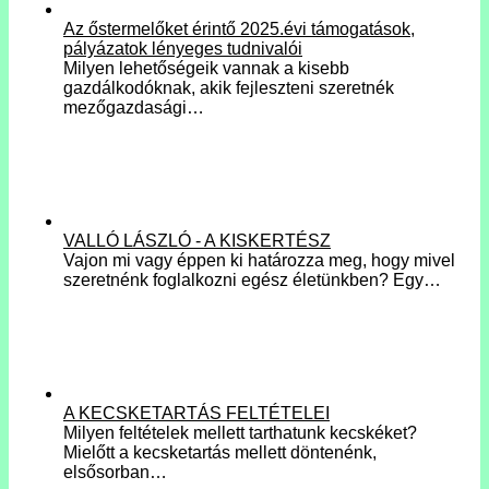
Az őstermelőket érintő 2025.évi támogatások,
pályázatok lényeges tudnivalói
Milyen lehetőségeik vannak a kisebb
gazdálkodóknak, akik fejleszteni szeretnék
mezőgazdasági…
VALLÓ LÁSZLÓ - A KISKERTÉSZ
Vajon mi vagy éppen ki határozza meg, hogy mivel
szeretnénk foglalkozni egész életünkben? Egy…
A KECSKETARTÁS FELTÉTELEI
Milyen feltételek mellett tarthatunk kecskéket?
Mielőtt a kecsketartás mellett döntenénk,
elsősorban…