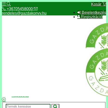
Kosár
+36705458000
Bejelentkezés
rendeles@gazdakonyv.hu
Regisztráció
+36705458000
rendeles@gazdakonyv.hu
Hírek
ÁSZF
Fizetés és szállítás
Adatkezelés, adatvédelem
Kapcsolat