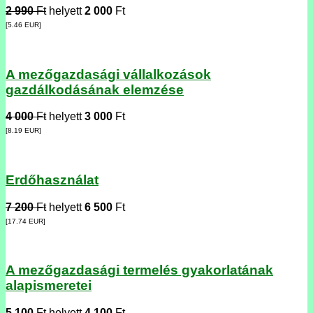
2 990
Ft
helyett
2 000
Ft
[5.46
EUR
]
A mezőgazdasági vállalkozások
gazdálkodásának elemzése
4 000
Ft
helyett
3 000
Ft
[8.19
EUR
]
Erdőhasználat
7 200
Ft
helyett
6 500
Ft
[17.74
EUR
]
A mezőgazdasági termelés gyakorlatának
alapismeretei
5 100
Ft
helyett
4 100
Ft