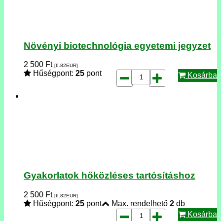
Növényi biotechnológia egyetemi jegyzet
2 500
Ft
[6.82
EUR
]
Hűségpont:
25
pont
Kosárba
Gyakorlatok hőközléses tartósításhoz
2 500
Ft
[6.82
EUR
]
Hűségpont:
25
pont
Max. rendelhető
2
db
Kosárba