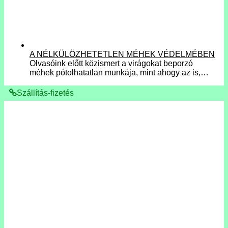
A NÉLKÜLÖZHETETLEN MÉHEK VÉDELMÉBEN
Olvasóink előtt közismert a virágokat beporzó
méhek pótolhatatlan munkája, mint ahogy az is,…
Szállítás-fizetés