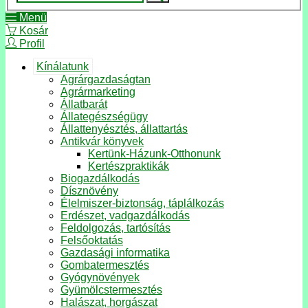
Menü
Kosár
Profil
Kínálatunk
Agrárgazdaságtan
Agrármarketing
Állatbarát
Állategészségügy
Állattenyésztés, állattartás
Antikvár könyvek
Kertünk-Házunk-Otthonunk
Kertészpraktikák
Biogazdálkodás
Dísznövény
Élelmiszer-biztonság, táplálkozás
Erdészet, vadgazdálkodás
Feldolgozás, tartósítás
Felsőoktatás
Gazdasági informatika
Gombatermesztés
Gyógynövények
Gyümölcstermesztés
Halászat, horgászat