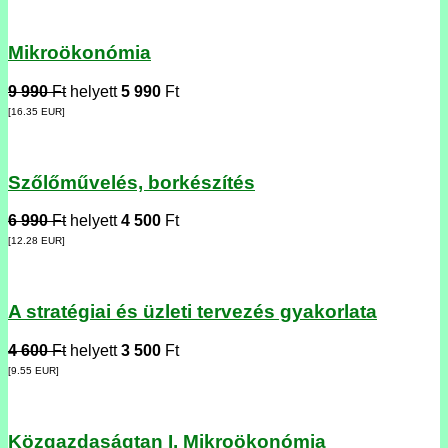
Mikroökonómia
9 990
Ft
helyett
5 990
Ft
[16.35
EUR
]
Szőlőművelés, borkészítés
6 990
Ft
helyett
4 500
Ft
[12.28
EUR
]
A stratégiai és üzleti tervezés gyakorlata
4 600
Ft
helyett
3 500
Ft
[9.55
EUR
]
Közgazdaságtan I. Mikroökonómia