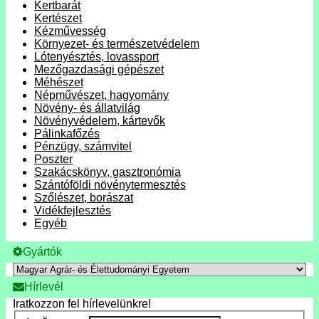
Kertbarát
Kertészet
Kézművesség
Környezet- és természetvédelem
Lótenyésztés, lovassport
Mezőgazdasági gépészet
Méhészet
Népművészet, hagyomány
Növény- és állatvilág
Növényvédelem, kártevők
Pálinkafőzés
Pénzügy, számvitel
Poszter
Szakácskönyv, gasztronómia
Szántóföldi növénytermesztés
Szőlészet, borászat
Vidékfejlesztés
Egyéb
Gyártók
Hírlevél
Iratkozzon fel hírlevelünkre!