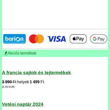
Akciós termékek
A francia sajtok és tejtermékek
3 990
Ft
helyett
1 499
Ft
[4.09
EUR
]
Vetési naptár 2024