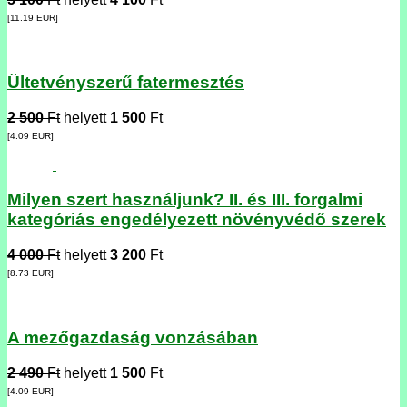
[11.19
EUR
]
Ültetvényszerű fatermesztés
2 500
Ft
helyett
1 500
Ft
[4.09
EUR
]
Milyen szert használjunk? II. és III. forgalmi
kategóriás engedélyezett növényvédő szerek
4 000
Ft
helyett
3 200
Ft
[8.73
EUR
]
A mezőgazdaság vonzásában
2 490
Ft
helyett
1 500
Ft
[4.09
EUR
]