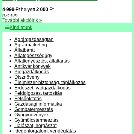
4 990
Ft
helyett
2 000
Ft
[5.46
EUR
]
További akcióink »
Kínálatunk
Agrárgazdaságtan
Agrármarketing
Állatbarát
Állategészségügy
Állattenyésztés, állattartás
Antikvár könyvek
Biogazdálkodás
Dísznövény
Élelmiszer-biztonság, táplálkozás
Erdészet, vadgazdálkodás
Feldolgozás, tartósítás
Felsőoktatás
Gazdasági informatika
Gombatermesztés
Gyógynövények
Gyümölcstermesztés
Halászat, horgászat
Idegenforgalom, vendéglátás