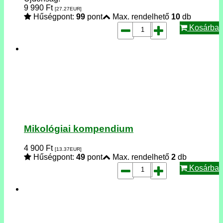
9 990
Ft
[27.27
EUR
]
Hűségpont:
99
pont
Max. rendelhető
10
db
Kosárba
Mikológiai kompendium
4 900
Ft
[13.37
EUR
]
Hűségpont:
49
pont
Max. rendelhető
2
db
Kosárba