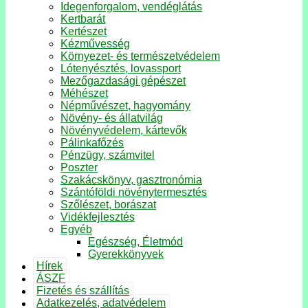
Idegenforgalom, vendéglátás
Kertbarát
Kertészet
Kézművesség
Környezet- és természetvédelem
Lótenyésztés, lovassport
Mezőgazdasági gépészet
Méhészet
Népművészet, hagyomány
Növény- és állatvilág
Növényvédelem, kártevők
Pálinkafőzés
Pénzügy, számvitel
Poszter
Szakácskönyv, gasztronómia
Szántóföldi növénytermesztés
Szőlészet, borászat
Vidékfejlesztés
Egyéb
Egészség, Életmód
Gyerekkönyvek
Hírek
ÁSZF
Fizetés és szállítás
Adatkezelés, adatvédelem