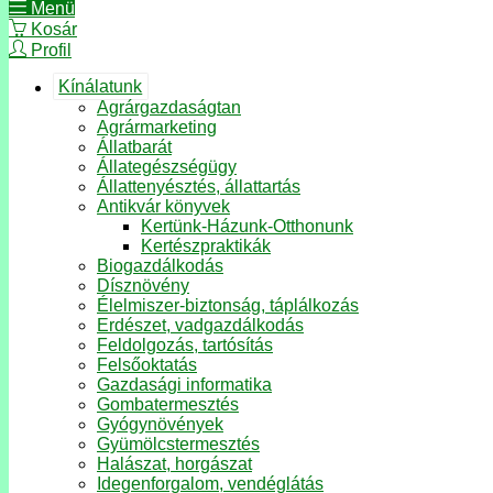
Menü
Kosár
Profil
Kínálatunk
Agrárgazdaságtan
Agrármarketing
Állatbarát
Állategészségügy
Állattenyésztés, állattartás
Antikvár könyvek
Kertünk-Házunk-Otthonunk
Kertészpraktikák
Biogazdálkodás
Dísznövény
Élelmiszer-biztonság, táplálkozás
Erdészet, vadgazdálkodás
Feldolgozás, tartósítás
Felsőoktatás
Gazdasági informatika
Gombatermesztés
Gyógynövények
Gyümölcstermesztés
Halászat, horgászat
Idegenforgalom, vendéglátás