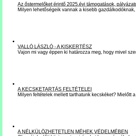
Az őstermelőket érintő 2025.évi támogatások, pályázat
Milyen lehetőségeik vannak a kisebb gazdálkodóknak,
VALLÓ LÁSZLÓ - A KISKERTÉSZ
Vajon mi vagy éppen ki határozza meg, hogy mivel sz
A KECSKETARTÁS FELTÉTELEI
Milyen feltételek mellett tarthatunk kecskéket? Mielőtt
A NÉLKÜLÖZHETETLEN MÉHEK VÉDELMÉBEN