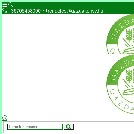
+36705458000
rendeles@gazdakonyv.hu
+36705458000
rendeles@gazdakonyv.hu
Hírek
ÁSZF
Fizetés és szállítás
Adatkezelés, adatvédelem
Kapcsolat