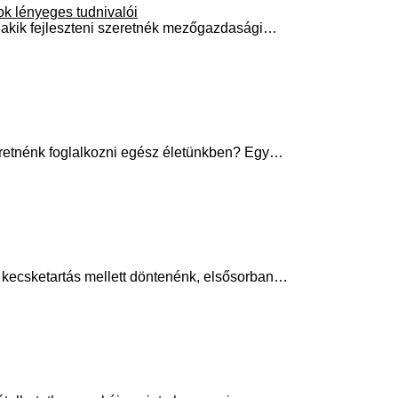
ok lényeges tudnivalói
 akik fejleszteni szeretnék mezőgazdasági…
eretnénk foglalkozni egész életünkben? Egy…
 a kecsketartás mellett döntenénk, elsősorban…