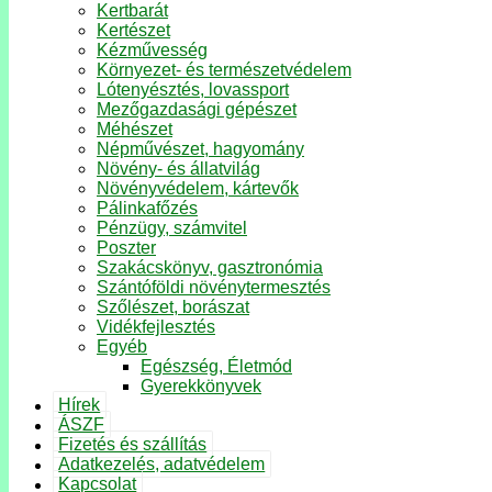
Kertbarát
Kertészet
Kézművesség
Környezet- és természetvédelem
Lótenyésztés, lovassport
Mezőgazdasági gépészet
Méhészet
Népművészet, hagyomány
Növény- és állatvilág
Növényvédelem, kártevők
Pálinkafőzés
Pénzügy, számvitel
Poszter
Szakácskönyv, gasztronómia
Szántóföldi növénytermesztés
Szőlészet, borászat
Vidékfejlesztés
Egyéb
Egészség, Életmód
Gyerekkönyvek
Hírek
ÁSZF
Fizetés és szállítás
Adatkezelés, adatvédelem
Kapcsolat