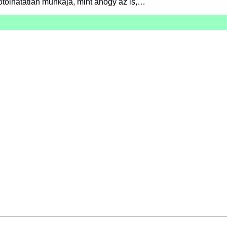
ótolhatatlan munkája, mint ahogy az is,…