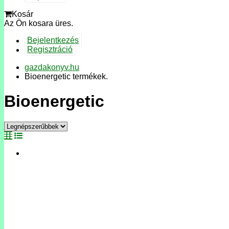
Kosár
Az Ön kosara üres.
Bejelentkezés
Regisztráció
gazdakonyv.hu
Bioenergetic termékek.
Bioenergetic