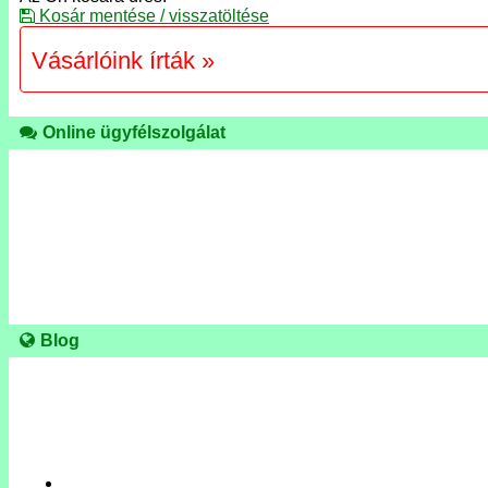
Kosár mentése / visszatöltése
Vásárlóink írták »
Online ügyfélszolgálat
Blog