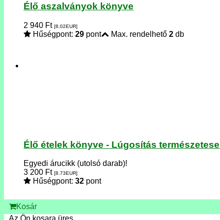
Élő aszalványok könyve
2 940
Ft
[8.02
EUR
]
Hűségpont:
29
pont
Max. rendelhető
2
db
Élő ételek könyve - Lúgosítás természetes
Egyedi árucikk (utolsó darab)!
3 200
Ft
[8.73
EUR
]
Hűségpont:
32
pont
Kosár
Az Ön kosara üres.