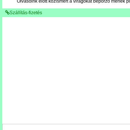
Olvasóink előtt közismert a virágokat beporzó méhek p
Szállítás-fizetés