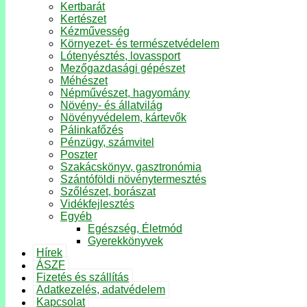
Kertbarát
Kertészet
Kézművesség
Környezet- és természetvédelem
Lótenyésztés, lovassport
Mezőgazdasági gépészet
Méhészet
Népművészet, hagyomány
Növény- és állatvilág
Növényvédelem, kártevők
Pálinkafőzés
Pénzügy, számvitel
Poszter
Szakácskönyv, gasztronómia
Szántóföldi növénytermesztés
Szőlészet, borászat
Vidékfejlesztés
Egyéb
Egészség, Életmód
Gyerekkönyvek
Hírek
ÁSZF
Fizetés és szállítás
Adatkezelés, adatvédelem
Kapcsolat