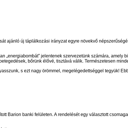
tását ajánló új táplálkozási irányzat egyre növekvő népszerűsé
n „energiabombát” jelentenek szervezetünk számára, amely bizt
tegedések, bőrünk élővé, tisztává válik. Természetesen mindeze
ogyasszunk, s ezt nagy örömmel, megelégedettséggel tegyük! Eb
tott Barion banki felületen. A rendelését egy választott csomagau