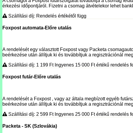
A csomagot a Foxpost futárszolgálat továbbítja a csomag fela
érkezési időpontjáról. Fizetni a csomag átvételekor lehet bank
Szállítási díj: Rendelés értékétől függ
Foxpost automata-Előre utalás
A rendelését egy választott Foxpost vagy Packeta csomagautoma
beérkezése után állítjuk ki és továbbítjuk a regisztrációnál megí
Szállítási díj: 1 199
Ft
Ingyenes 15 000
Ft
értékű rendelés fe
Foxpost futár-Előre utalás
A rendelését a Foxpost , vagy az általa megbízott egyéb futársz
beérkezése után állítjuk ki és továbbítjuk a regisztrációnál meg
Szállítási díj: 2 599
Ft
Ingyenes 25 000
Ft
értékű rendelés fe
Packeta - SK (Szlovákia)