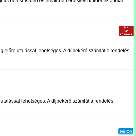
előzően sms-ben és email-ben értesítést küldenek a futár
g előre utalással lehetséges. A díjbekérő számlát e rendelés
e utalással lehetséges. A díjbekérő számlát a rendelés