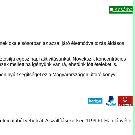
Kosárba
gének oka elsősorban az azzal járó életmódváltozás áldásos
osítja egész napi aktivitásunkat. Növekszik koncentrációs
k mellett ha igényünk van rá, ehetünk főtt ételeket is.
ben nyújt segítséget ez a Magyarországon úttörő könyv.
tomatából veheti át. A szállítási költség 1199 Ft. Ha utánvéttel