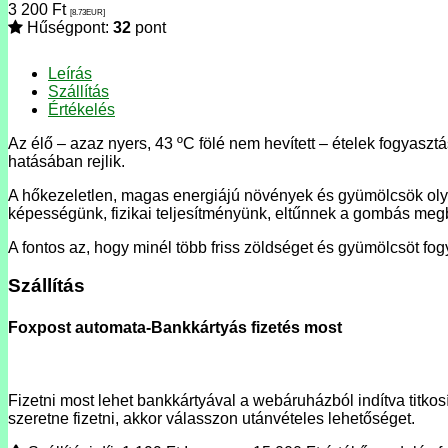
3 200
Ft
[8.73
EUR
]
Hűségpont:
32
pont
Leírás
Szállítás
Értékelés
Az élő – azaz nyers, 43 ºC fölé nem hevített – ételek fogyasz
hatásában rejlik.
A hőkezeletlen, magas energiájú növények és gyümölcsök olya
képességünk, fizikai teljesítményünk, eltűnnek a gombás megbe
A fontos az, hogy minél több friss zöldséget és gyümölcsöt f
Szállítás
Foxpost automata-Bankkártyás fizetés most
Fizetni most lehet bankkártyával a webáruházból indítva titkosí
szeretne fizetni, akkor válasszon utánvételes lehetőséget.