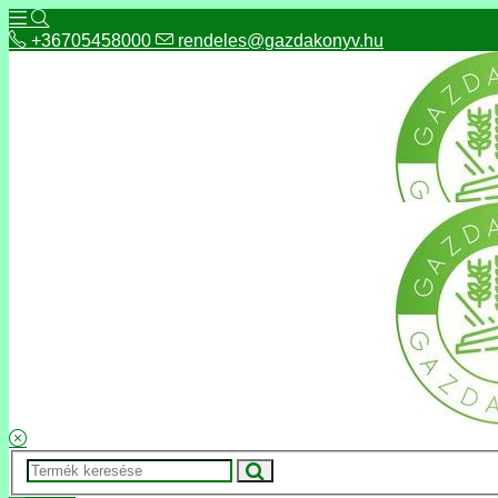
+36705458000
rendeles@gazdakonyv.hu
+36705458000
rendeles@gazdakonyv.hu
Hírek
ÁSZF
Fizetés és szállítás
Adatkezelés, adatvédelem
Kapcsolat