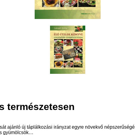
ás természetesen
tását ajánló új táplálkozási irányzat egyre növekvő népszerűsé
 és gyümölcsök…