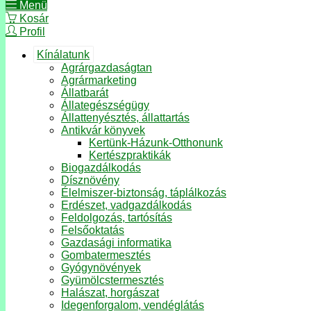
Menü
Kosár
Profil
Kínálatunk
Agrárgazdaságtan
Agrármarketing
Állatbarát
Állategészségügy
Állattenyésztés, állattartás
Antikvár könyvek
Kertünk-Házunk-Otthonunk
Kertészpraktikák
Biogazdálkodás
Dísznövény
Élelmiszer-biztonság, táplálkozás
Erdészet, vadgazdálkodás
Feldolgozás, tartósítás
Felsőoktatás
Gazdasági informatika
Gombatermesztés
Gyógynövények
Gyümölcstermesztés
Halászat, horgászat
Idegenforgalom, vendéglátás