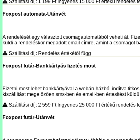
Szállítási díj: 1 199
Ft
Ingyenes 15 000
Ft
értékű rendelés fe
Foxpost automata-Utánvét
A rendelését egy választott csomagautomatából veheti át. Fizet
küldi a rendeléskor megadott email címre, amint a csomagot ba
Szállítási díj: Rendelés értékétől függ
Foxpost futár-Bankkártyás fizetés most
Fizetni most lehet bankkártyával a webáruházból indítva titko
kiszállítást megelőzően sms-ben és email-ben értesítést küldünk
Szállítási díj: 2 559
Ft
Ingyenes 25 000
Ft
értékű rendelés fe
Foxpost futár-Utánvét