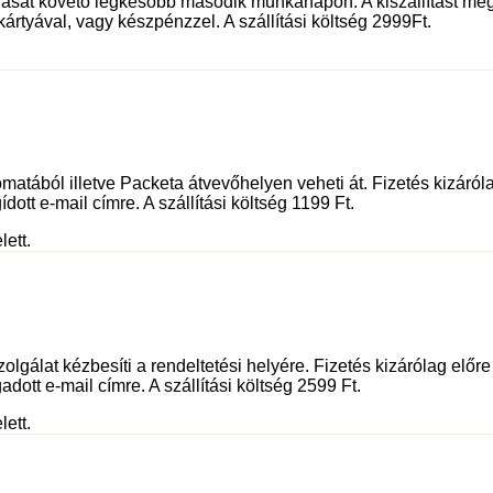
dását követő legkésőbb második munkanapon. A kiszállítást meg
kártyával, vagy készpénzzel. A szállítási költség 2999Ft.
tából illetve Packeta átvevőhelyen veheti át. Fizetés kizáróla
dott e-mail címre. A szállítási költség 1199 Ft.
lett.
olgálat kézbesíti a rendeltetési helyére. Fizetés kizárólag előr
adott e-mail címre. A szállítási költség 2599 Ft.
lett.