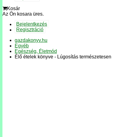
Kosár
Az Ön kosara üres.
Bejelentkezés
Regisztráció
gazdakonyv.hu
Egyéb
Egészség, Életmód
Élő ételek könyve - Lúgosítás természetesen