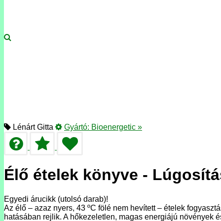
Lénárt Gitta
Gyártó:
Bioenergetic
»
Élő ételek könyve - Lúgosít
Egyedi árucikk (utolsó darab)!
Az élő – azaz nyers, 43 ºC fölé nem hevített – ételek fogyasz
hatásában rejlik. A hőkezeletlen, magas energiájú növények