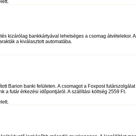
lett.
és kizárólag bankkártyával lehetséges a csomag átvételekor. Az 
rakták a kiválasztott automatába.
sított Barion banki felületen. A csomagot a Foxpost futárszolgá
 a futár érkezési időpontjáról. A szállítási költség 2559 Ft.
lett.