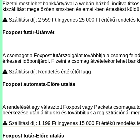
Fizetni most lehet bankkártyával a webáruházból indítva titko
kiszállítást megelőzően sms-ben és email-ben értesítést küldünk
Szállítási díj: 2 559
Ft
Ingyenes 25 000
Ft
értékű rendelés fe
Foxpost futár-Utánvét
A csomagot a Foxpost futárszolgálat továbbítja a csomag fela
érkezési időpontjáról. Fizetni a csomag átvételekor lehet bank
Szállítási díj: Rendelés értékétől függ
Foxpost automata-Előre utalás
A rendelését egy választott Foxpost vagy Packeta csomagautoma
beérkezése után állítjuk ki és továbbítjuk a regisztrációnál megí
Szállítási díj: 1 199
Ft
Ingyenes 15 000
Ft
értékű rendelés fe
Foxpost futár-Előre utalás