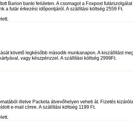
sított Barion banki felületen. A csomagot a Foxpost futárszolgá
 a futár érkezési időpontjáról. A szállítási költség 2559 Ft.
lett.
dását követő legkésőbb második munkanapon. A kiszállítást meg
kártyával, vagy készpénzzel. A szállítási költség 2999Ft.
tából illetve Packeta átvevőhelyen veheti át. Fizetés kizáróla
dott e-mail címre. A szállítási költség 1199 Ft.
lett.