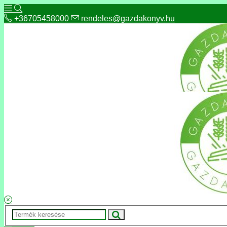
+36705458000
rendeles@gazdakonyv.hu
+36705458000
rendeles@gazdakonyv.hu
Hírek
ÁSZF
Fizetés és szállítás
Adatkezelés, adatvédelem
Kapcsolat