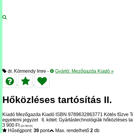
dr. Körmendy Imre -
Gyártó:
Mezőgazda Kiadó
»
Hőközléses tartósítás II.
Kiadó Mezőgazda Kiadó ISBN 9789632863771 Kötés fűzve Terj
egyetemi jegyzet II. kötet: Gyártástechnológiák hőközléses tar
3 900
Ft
[10.74
EUR
]
Hűségpont:
39
pont
Max. rendelhető
2
db