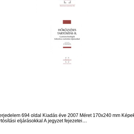
edelem 694 oldal Kiadás éve 2007 Méret 170x240 mm Képek, á
tósítási eljárásokkal A jegyzet fejezetei…