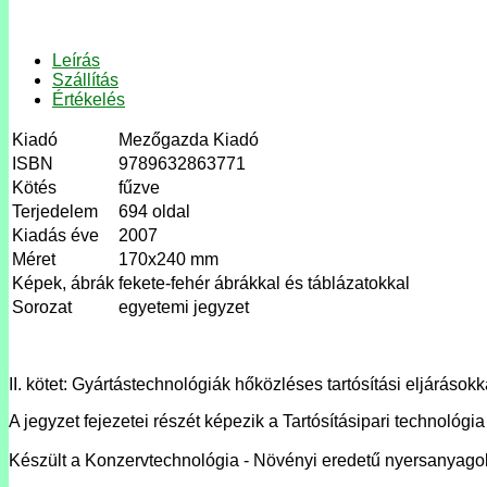
Leírás
Szállítás
Értékelés
Kiadó
Mezőgazda Kiadó
ISBN
9789632863771
Kötés
fűzve
Terjedelem
694 oldal
Kiadás éve
2007
Méret
170x240 mm
Képek, ábrák
fekete-fehér ábrákkal és táblázatokkal
Sorozat
egyetemi jegyzet
II. kötet: Gyártástechnológiák hőközléses tartósítási eljárásokk
A jegyzet fejezetei részét képezik a Tartósításipari technológ
Készült a Konzervtechnológia - Növényi eredetű nyersanyagok