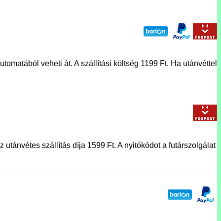
tomatából veheti át. A szállítási költség 1199 Ft. Ha utánvéttel
utánvétes szállítás díja 1599 Ft. A nyitókódot a futárszolgálat