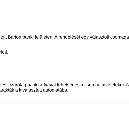
tott Barion banki felületen. A rendelését egy választott csomagau
lett.
és kizárólag bankkártyával lehetséges a csomag átvételekor. Az 
rakták a kiválasztott automatába.