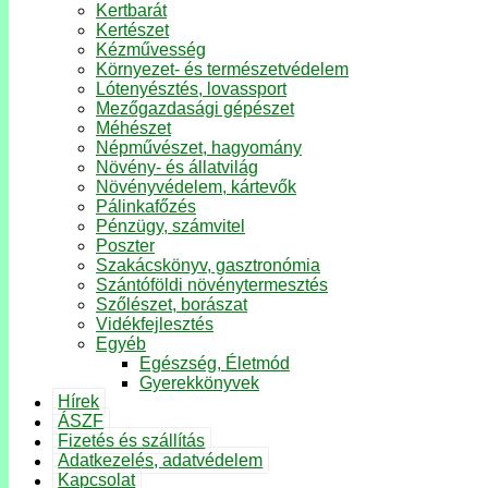
Kertbarát
Kertészet
Kézművesség
Környezet- és természetvédelem
Lótenyésztés, lovassport
Mezőgazdasági gépészet
Méhészet
Népművészet, hagyomány
Növény- és állatvilág
Növényvédelem, kártevők
Pálinkafőzés
Pénzügy, számvitel
Poszter
Szakácskönyv, gasztronómia
Szántóföldi növénytermesztés
Szőlészet, borászat
Vidékfejlesztés
Egyéb
Egészség, Életmód
Gyerekkönyvek
Hírek
ÁSZF
Fizetés és szállítás
Adatkezelés, adatvédelem
Kapcsolat