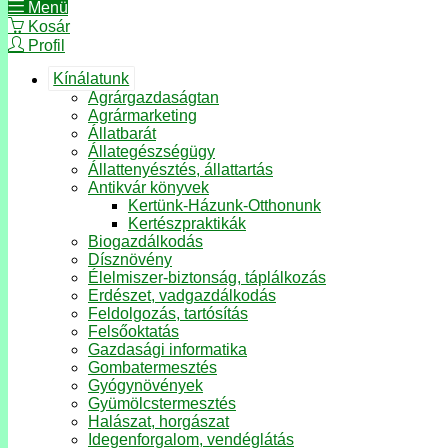
Menü
Kosár
Profil
Kínálatunk
Agrárgazdaságtan
Agrármarketing
Állatbarát
Állategészségügy
Állattenyésztés, állattartás
Antikvár könyvek
Kertünk-Házunk-Otthonunk
Kertészpraktikák
Biogazdálkodás
Dísznövény
Élelmiszer-biztonság, táplálkozás
Erdészet, vadgazdálkodás
Feldolgozás, tartósítás
Felsőoktatás
Gazdasági informatika
Gombatermesztés
Gyógynövények
Gyümölcstermesztés
Halászat, horgászat
Idegenforgalom, vendéglátás