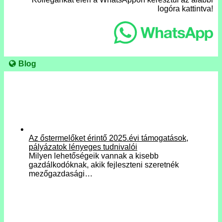
logóra kattintva!
Blog
Az őstermelőket érintő 2025.évi támogatások,
pályázatok lényeges tudnivalói
Milyen lehetőségeik vannak a kisebb
gazdálkodóknak, akik fejleszteni szeretnék
mezőgazdasági…