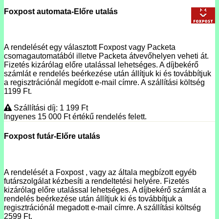
Foxpost automata-Előre utalás
A rendelését egy választott Foxpost vagy Packeta
csomagautomatából illetve Packeta átvevőhelyen veheti át.
Fizetés kizárólag előre utalással lehetséges. A díjbekérő
számlát e rendelés beérkezése után állítjuk ki és továbbítjuk
a regisztrációnál megídott e-mail címre. A szállítási költség
1199 Ft.
Szállítási díj: 1 199
Ft
Ingyenes 15 000
Ft
értékű rendelés felett.
Foxpost futár-Előre utalás
A rendelését a Foxpost , vagy az általa megbízott egyéb
futárszolgálat kézbesíti a rendeltetési helyére. Fizetés
kizárólag előre utalással lehetséges. A díjbekérő számlát a
rendelés beérkezése után állítjuk ki és továbbítjuk a
regisztrációnál megadott e-mail címre. A szállítási költség
2599 Ft.