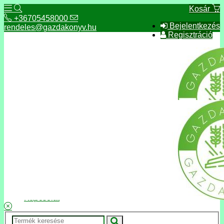
Kosár
+36705458000
Bejelentkezés
rendeles@gazdakonyv.hu
Regisztráció
+36705458000
rendeles@gazdakonyv.hu
Hírek
ÁSZF
Fizetés és szállítás
Adatkezelés, adatvédelem
Kapcsolat