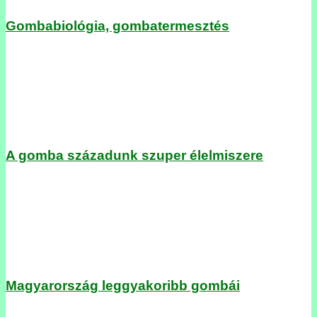
Gombabiológia, gombatermesztés
A gomba századunk szuper élelmiszere
Magyarország leggyakoribb gombái