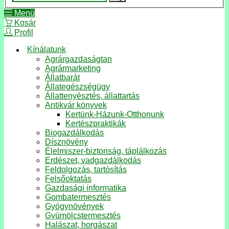
Menü
Kosár
Profil
Kínálatunk
Agrárgazdaságtan
Agrármarketing
Állatbarát
Állategészségügy
Állattenyésztés, állattartás
Antikvár könyvek
Kertünk-Házunk-Otthonunk
Kertészpraktikák
Biogazdálkodás
Dísznövény
Élelmiszer-biztonság, táplálkozás
Erdészet, vadgazdálkodás
Feldolgozás, tartósítás
Felsőoktatás
Gazdasági informatika
Gombatermesztés
Gyógynövények
Gyümölcstermesztés
Halászat, horgászat