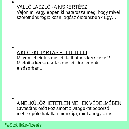
VALLÓ LÁSZLÓ - A KISKERTÉSZ
Vajon mi vagy éppen ki határozza meg, hogy mivel
szeretnénk foglalkozni egész életünkben? Egy…
A KECSKETARTÁS FELTÉTELEI
Milyen feltételek mellett tarthatunk kecskéket?
Mielőtt a kecsketartás mellett döntenénk,
elsősorban…
A NÉLKÜLÖZHETETLEN MÉHEK VÉDELMÉBEN
Olvasóink előtt közismert a virágokat beporzó
méhek pótolhatatlan munkája, mint ahogy az is,…
Szállítás-fizetés