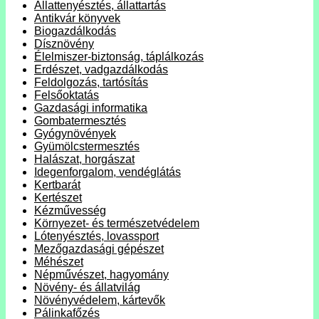
Állattenyésztés, állattartás
Antikvár könyvek
Biogazdálkodás
Dísznövény
Élelmiszer-biztonság, táplálkozás
Erdészet, vadgazdálkodás
Feldolgozás, tartósítás
Felsőoktatás
Gazdasági informatika
Gombatermesztés
Gyógynövények
Gyümölcstermesztés
Halászat, horgászat
Idegenforgalom, vendéglátás
Kertbarát
Kertészet
Kézművesség
Környezet- és természetvédelem
Lótenyésztés, lovassport
Mezőgazdasági gépészet
Méhészet
Népművészet, hagyomány
Növény- és állatvilág
Növényvédelem, kártevők
Pálinkafőzés