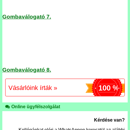
Gombaválogató 7.
Gombaválogató 8.
100 %
Vásárlóink írták »
Online ügyfélszolgálat
Kérdése van?
Kollégánkat eléri a WhatsAppon keresztül az alábbi