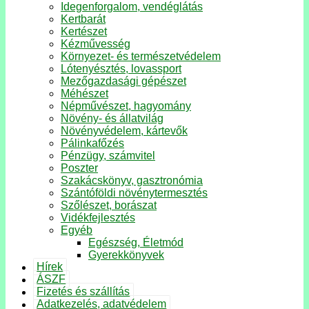
Idegenforgalom, vendéglátás
Kertbarát
Kertészet
Kézművesség
Környezet- és természetvédelem
Lótenyésztés, lovassport
Mezőgazdasági gépészet
Méhészet
Népművészet, hagyomány
Növény- és állatvilág
Növényvédelem, kártevők
Pálinkafőzés
Pénzügy, számvitel
Poszter
Szakácskönyv, gasztronómia
Szántóföldi növénytermesztés
Szőlészet, borászat
Vidékfejlesztés
Egyéb
Egészség, Életmód
Gyerekkönyvek
Hírek
ÁSZF
Fizetés és szállítás
Adatkezelés, adatvédelem