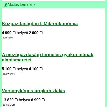
Akciós termékek
Közgazdaságtan I. Mikroökonómia
4 990
Ft
helyett
2 000
Ft
[5.46
EUR
]
A mezőgazdasági termelés gyakorlatának
alapismeretei
5 100
Ft
helyett
4 100
Ft
[11.19
EUR
]
Versenyképes brojlerhizlalás
13 830
Ft
helyett
6 990
Ft
[19.08
EUR
]