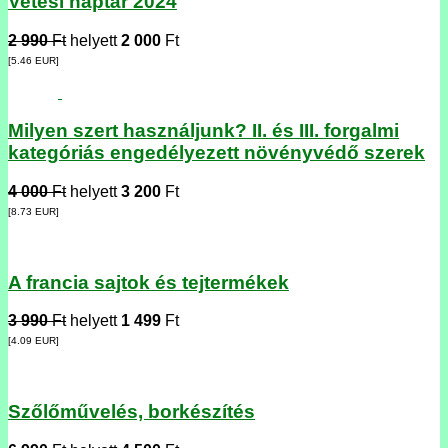
Vetési naptár 2024
2 990
Ft
helyett
2 000
Ft
[5.46
EUR
]
Milyen szert használjunk? II. és III. forgalmi
kategóriás engedélyezett növényvédő szerek
4 000
Ft
helyett
3 200
Ft
[8.73
EUR
]
A francia sajtok és tejtermékek
3 990
Ft
helyett
1 499
Ft
[4.09
EUR
]
Szőlőművelés, borkészítés