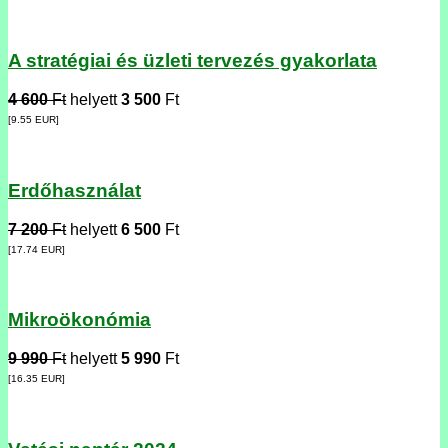
A stratégiai és üzleti tervezés gyakorlata
4 600
Ft
helyett
3 500
Ft
[9.55
EUR
]
Erdőhasználat
7 200
Ft
helyett
6 500
Ft
[17.74
EUR
]
Mikroökonómia
9 990
Ft
helyett
5 990
Ft
[16.35
EUR
]