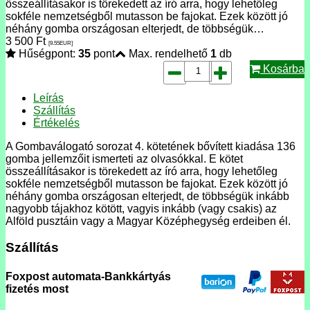
összeállításakor is törekedett az író arra, hogy lehetőleg
sokféle nemzetségből mutasson be fajokat. Ezek között jó
néhány gomba országosan elterjedt, de többségük…
3 500
Ft
[9.55
EUR
]
Hűségpont:
35
pont
Max. rendelhető
1
db
Kosárba
Leírás
Szállítás
Értékelés
A Gombaválogató sorozat 4. kötetének bővített kiadása 136
gomba jellemzőit ismerteti az olvasókkal. E kötet
összeállításakor is törekedett az író arra, hogy lehetőleg
sokféle nemzetségből mutasson be fajokat. Ezek között jó
néhány gomba országosan elterjedt, de többségük inkább
nagyobb tájakhoz kötött, vagyis inkább (vagy csakis) az
Alföld pusztáin vagy a Magyar Középhegység erdeiben él.
Szállítás
Foxpost automata-Bankkártyás
fizetés most