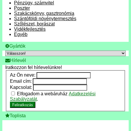
Pénzügy, számvitel
Poszter
Szakácskönyv, gasztronómia
Szántóföldi növénytermesztés
Szőlészet, borászat
Vidékfejlesztés
Egyéb
Gyártók
Hírlevél
Iratkozzon fel hírlevelünkre!
Az Ön neve:
Email cím:
Kapcsolat:
Elfogadom a webáruház
Adatkezelési
Szabályzatát
.
Feliratkozás
Toplista