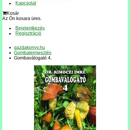
Kapcsolat
Kosár
Az Ön kosara üres.
Bejelentkezés
Regisztráció
gazdakonyv.hu
Gombatermesztés
Gombaválogató 4.