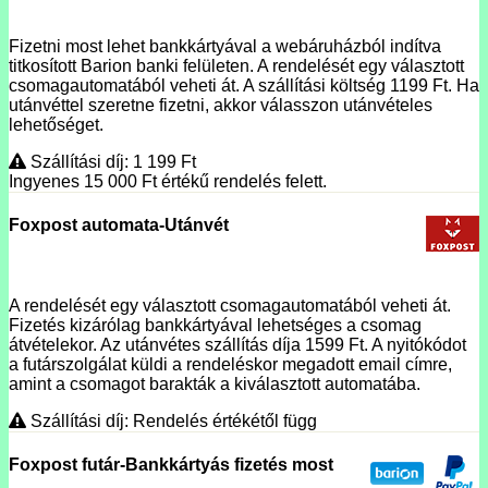
Fizetni most lehet bankkártyával a webáruházból indítva
titkosított Barion banki felületen. A rendelését egy választott
csomagautomatából veheti át. A szállítási költség 1199 Ft. Ha
utánvéttel szeretne fizetni, akkor válasszon utánvételes
lehetőséget.
Szállítási díj: 1 199
Ft
Ingyenes 15 000
Ft
értékű rendelés felett.
Foxpost automata-Utánvét
A rendelését egy választott csomagautomatából veheti át.
Fizetés kizárólag bankkártyával lehetséges a csomag
átvételekor. Az utánvétes szállítás díja 1599 Ft. A nyitókódot
a futárszolgálat küldi a rendeléskor megadott email címre,
amint a csomagot barakták a kiválasztott automatába.
Szállítási díj: Rendelés értékétől függ
Foxpost futár-Bankkártyás fizetés most