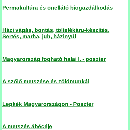
Permakultúra és önellátó biogazdálkodás
Házi vágás, bontás, töltelékáru-készítés.
Sertés, marha, juh, házinyúl
Magyarország fogható halai I. - poszter
A szőlő metszése és zöldmunkái
Lepkék Magyarországon - Poszter
A metszés ábécéje