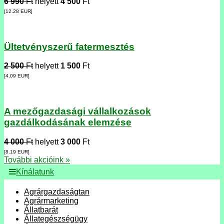
6 990
Ft
helyett
4 500
Ft
[12.28
EUR
]
Ültetvényszerű fatermesztés
2 500
Ft
helyett
1 500
Ft
[4.09
EUR
]
A mezőgazdasági vállalkozások
gazdálkodásának elemzése
4 000
Ft
helyett
3 000
Ft
[8.19
EUR
]
További akcióink »
Kínálatunk
Agrárgazdaságtan
Agrármarketing
Állatbarát
Állategészségügy