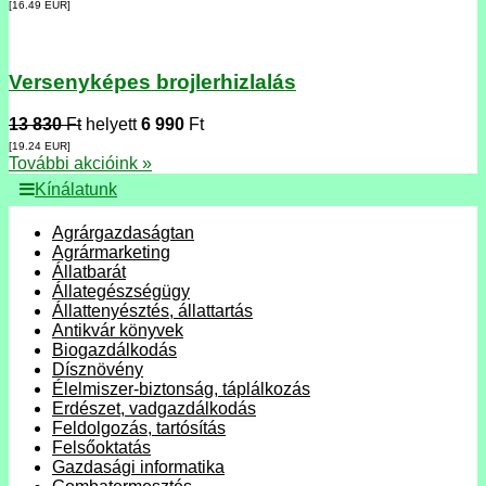
[16.49
EUR
]
Versenyképes brojlerhizlalás
13 830
Ft
helyett
6 990
Ft
[19.24
EUR
]
További akcióink »
Kínálatunk
Agrárgazdaságtan
Agrármarketing
Állatbarát
Állategészségügy
Állattenyésztés, állattartás
Antikvár könyvek
Biogazdálkodás
Dísznövény
Élelmiszer-biztonság, táplálkozás
Erdészet, vadgazdálkodás
Feldolgozás, tartósítás
Felsőoktatás
Gazdasági informatika