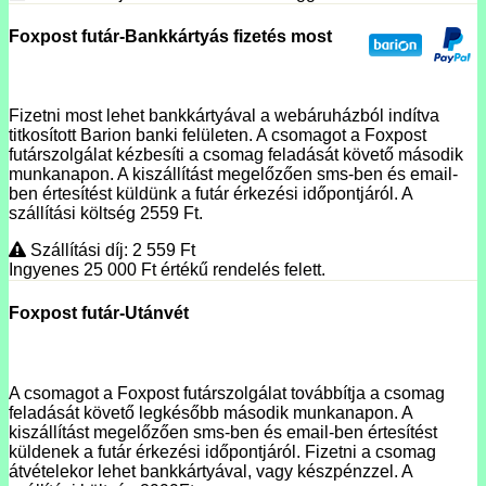
Foxpost futár-Bankkártyás fizetés most
Fizetni most lehet bankkártyával a webáruházból indítva
titkosított Barion banki felületen. A csomagot a Foxpost
futárszolgálat kézbesíti a csomag feladását követő második
munkanapon. A kiszállítást megelőzően sms-ben és email-
ben értesítést küldünk a futár érkezési időpontjáról. A
szállítási költség 2559 Ft.
Szállítási díj: 2 559
Ft
Ingyenes 25 000
Ft
értékű rendelés felett.
Foxpost futár-Utánvét
A csomagot a Foxpost futárszolgálat továbbítja a csomag
feladását követő legkésőbb második munkanapon. A
kiszállítást megelőzően sms-ben és email-ben értesítést
küldenek a futár érkezési időpontjáról. Fizetni a csomag
átvételekor lehet bankkártyával, vagy készpénzzel. A