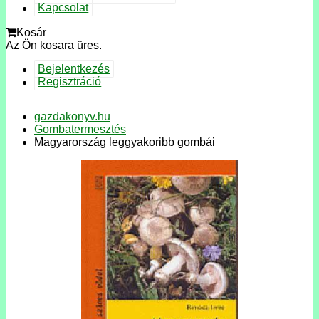
Kapcsolat
Kosár
Az Ön kosara üres.
Bejelentkezés
Regisztráció
gazdakonyv.hu
Gombatermesztés
Magyarország leggyakoribb gombái