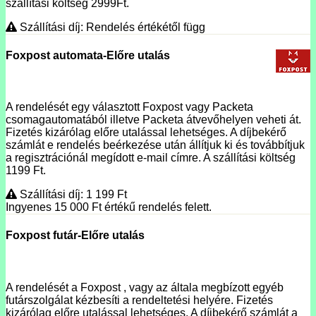
szállítási költség 2999Ft.
Szállítási díj: Rendelés értékétől függ
Foxpost automata-Előre utalás
A rendelését egy választott Foxpost vagy Packeta
csomagautomatából illetve Packeta átvevőhelyen veheti át.
Fizetés kizárólag előre utalással lehetséges. A díjbekérő
számlát e rendelés beérkezése után állítjuk ki és továbbítjuk
a regisztrációnál megídott e-mail címre. A szállítási költség
1199 Ft.
Szállítási díj: 1 199
Ft
Ingyenes 15 000
Ft
értékű rendelés felett.
Foxpost futár-Előre utalás
A rendelését a Foxpost , vagy az általa megbízott egyéb
futárszolgálat kézbesíti a rendeltetési helyére. Fizetés
kizárólag előre utalással lehetséges. A díjbekérő számlát a