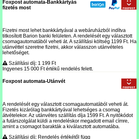
Foxpost automata-Bankkártyás
fizetés most
Fizetni most lehet bankkártyával a webáruházból indítva
titkosított Barion banki felületen. A rendelését egy választott
csomagautomatából veheti át. A szállítási költség 1199 Ft. Ha
utánvéttel szeretne fizetni, akkor válasszon utánvételes
lehetőséget.
Szállítási díj: 1 199
Ft
Ingyenes 15 000
Ft
értékű rendelés felett.
Foxpost automata-Utánvét
A rendelését egy választott csomagautomatából veheti át.
Fizetés kizárólag bankkártyával lehetséges a csomag
átvételekor. Az utánvétes szállítás díja 1599 Ft. A nyitókódot
a futárszolgálat küldi a rendeléskor megadott email címre,
amint a csomagot barakták a kiválasztott automatába.
Szállítási díj: Rendelés értékétől függ