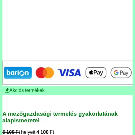
Akciós termékek
A mezőgazdasági termelés gyakorlatának
alapismeretei
5 100
Ft
helyett
4 100
Ft