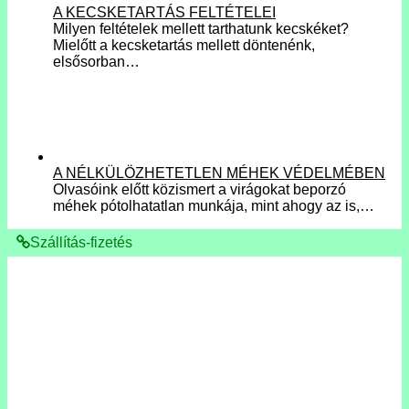
A KECSKETARTÁS FELTÉTELEI
Milyen feltételek mellett tarthatunk kecskéket?
Mielőtt a kecsketartás mellett döntenénk,
elsősorban…
A NÉLKÜLÖZHETETLEN MÉHEK VÉDELMÉBEN
Olvasóink előtt közismert a virágokat beporzó
méhek pótolhatatlan munkája, mint ahogy az is,…
Szállítás-fizetés