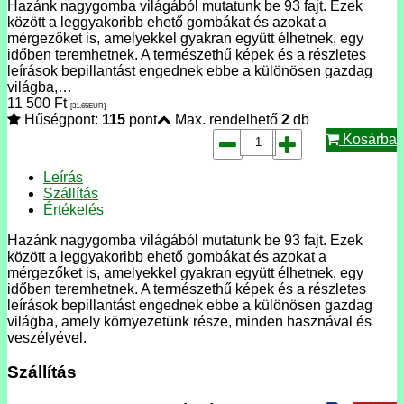
Hazánk nagygomba világából mutatunk be 93 fajt. Ezek
között a leggyakoribb ehető gombákat és azokat a
mérgezőket is, amelyekkel gyakran együtt élhetnek, egy
időben teremhetnek. A természethű képek és a részletes
leírások bepillantást engednek ebbe a különösen gazdag
világba,…
11 500
Ft
[31.65
EUR
]
Hűségpont:
115
pont
Max. rendelhető
2
db
Kosárba
Leírás
Szállítás
Értékelés
Hazánk nagygomba világából mutatunk be 93 fajt. Ezek
között a leggyakoribb ehető gombákat és azokat a
mérgezőket is, amelyekkel gyakran együtt élhetnek, egy
időben teremhetnek. A természethű képek és a részletes
leírások bepillantást engednek ebbe a különösen gazdag
világba, amely környezetünk része, minden hasznával és
veszélyével.
Szállítás