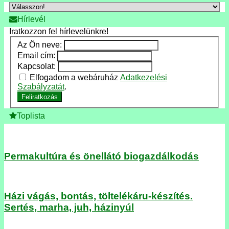
Hírlevél
Iratkozzon fel hírlevelünkre!
Az Ön neve:
Email cím:
Kapcsolat:
Elfogadom a webáruház
Adatkezelési
Szabályzatát
.
Feliratkozás
Toplista
Permakultúra és önellátó biogazdálkodás
Házi vágás, bontás, töltelékáru-készítés.
Sertés, marha, juh, házinyúl