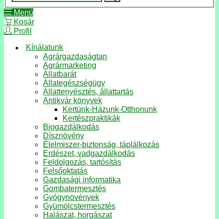
Menü
Kosár
Profil
Kínálatunk
Agrárgazdaságtan
Agrármarketing
Állatbarát
Állategészségügy
Állattenyésztés, állattartás
Antikvár könyvek
Kertünk-Házunk-Otthonunk
Kertészpraktikák
Biogazdálkodás
Dísznövény
Élelmiszer-biztonság, táplálkozás
Erdészet, vadgazdálkodás
Feldolgozás, tartósítás
Felsőoktatás
Gazdasági informatika
Gombatermesztés
Gyógynövények
Gyümölcstermesztés
Halászat, horgászat