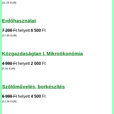
[11.28
EUR
]
Erdőhasználat
7 200
Ft
helyett
6 500
Ft
[17.89
EUR
]
Közgazdaságtan I. Mikroökonómia
4 990
Ft
helyett
2 000
Ft
[5.50
EUR
]
Szőlőművelés, borkészítés
6 990
Ft
helyett
4 500
Ft
[12.38
EUR
]