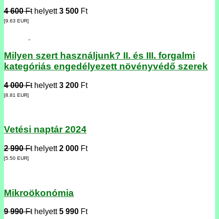
4 600
Ft
helyett
3 500
Ft
[9.63
EUR
]
Milyen szert használjunk? II. és III. forgalmi
kategóriás engedélyezett növényvédő szerek
4 000
Ft
helyett
3 200
Ft
[8.81
EUR
]
Vetési naptár 2024
2 990
Ft
helyett
2 000
Ft
[5.50
EUR
]
Mikroökonómia
9 990
Ft
helyett
5 990
Ft