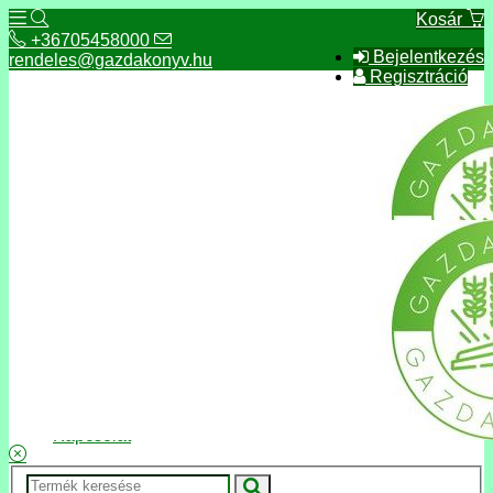
Kosár
+36705458000
Bejelentkezés
rendeles@gazdakonyv.hu
Regisztráció
+36705458000
rendeles@gazdakonyv.hu
Hírek
ÁSZF
Fizetés és szállítás
Adatkezelés, adatvédelem
Kapcsolat