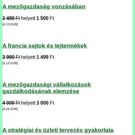
A mezőgazdaság vonzásában
2 490
Ft
helyett
1 500
Ft
[4.13
EUR
]
A francia sajtok és tejtermékek
3 990
Ft
helyett
1 499
Ft
[4.13
EUR
]
A mezőgazdasági vállalkozások
gazdálkodásának elemzése
4 000
Ft
helyett
3 000
Ft
[8.26
EUR
]
A stratégiai és üzleti tervezés gyakorlata