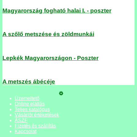
Magyarország fogható halai I. - poszter
A szőlő metszése és zöldmunkái
Lepkék Magyarországon - Poszter
A metszés ábécéje
Üzemeltető
Online elállás
Teljes katalógus
Vásárlói értékelések
ÁSZF
Fizetés és szállítás
Kapcsolat