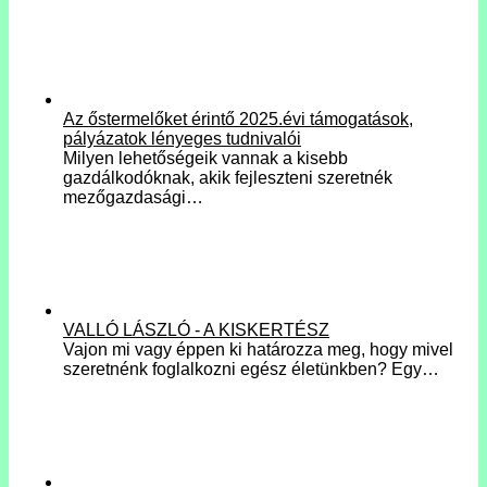
Az őstermelőket érintő 2025.évi támogatások,
pályázatok lényeges tudnivalói
Milyen lehetőségeik vannak a kisebb
gazdálkodóknak, akik fejleszteni szeretnék
mezőgazdasági…
VALLÓ LÁSZLÓ - A KISKERTÉSZ
Vajon mi vagy éppen ki határozza meg, hogy mivel
szeretnénk foglalkozni egész életünkben? Egy…