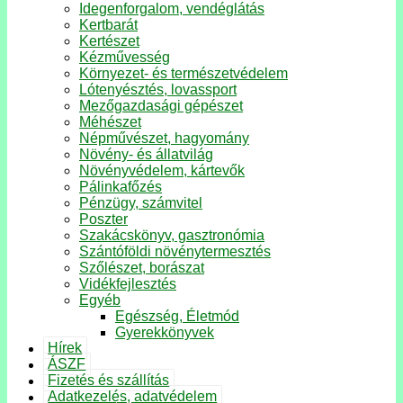
Idegenforgalom, vendéglátás
Kertbarát
Kertészet
Kézművesség
Környezet- és természetvédelem
Lótenyésztés, lovassport
Mezőgazdasági gépészet
Méhészet
Népművészet, hagyomány
Növény- és állatvilág
Növényvédelem, kártevők
Pálinkafőzés
Pénzügy, számvitel
Poszter
Szakácskönyv, gasztronómia
Szántóföldi növénytermesztés
Szőlészet, borászat
Vidékfejlesztés
Egyéb
Egészség, Életmód
Gyerekkönyvek
Hírek
ÁSZF
Fizetés és szállítás
Adatkezelés, adatvédelem