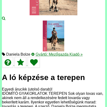
Daniela Bolze
Gyártó:
Mezőgazda Kiadó
»
A ló képzése a terepen
Egyedi árucikk (utolsó darab)!
IDOMÍTÓ GYAKORLATOK TEREPEN Sok olyan lovas van,
akinek nem áll a rendelkezésére fedett lovarda vagy
bekerített karám. Ilyenkor egyetlen lehetőségünk marad:
lovaglás a terepen. A szerző, Daniela Bolze megmutatja,