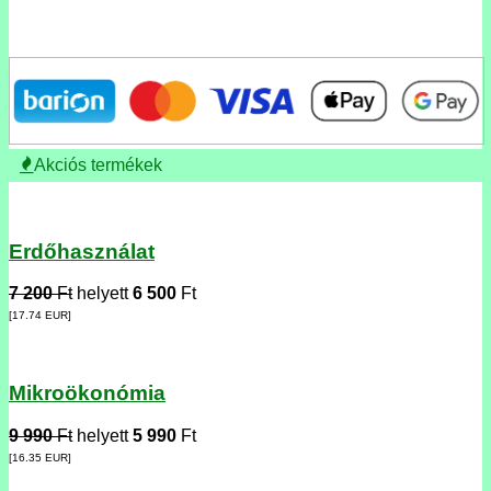
Akciós termékek
Erdőhasználat
7 200
Ft
helyett
6 500
Ft
[17.74
EUR
]
Mikroökonómia
9 990
Ft
helyett
5 990
Ft
[16.35
EUR
]