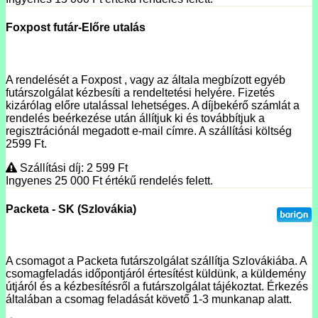
Foxpost futár-Előre utalás
A rendelését a Foxpost , vagy az általa megbízott egyéb
futárszolgálat kézbesíti a rendeltetési helyére. Fizetés
kizárólag előre utalással lehetséges. A díjbekérő számlát a
rendelés beérkezése után állítjuk ki és továbbítjuk a
regisztrációnál megadott e-mail címre. A szállítási költség
2599 Ft.
Szállítási díj: 2 599
Ft
Ingyenes 25 000
Ft
értékű rendelés felett.
Packeta - SK (Szlovákia)
A csomagot a Packeta futárszolgálat szállítja Szlovákiába. A
csomagfeladás időpontjáról értesítést küldünk, a küldemény
útjáról és a kézbesítésről a futárszolgálat tájékoztat. Érkezés
általában a csomag feladását követő 1-3 munkanap alatt.