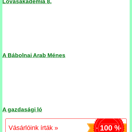
Lovasakadémia 8.
A Bábolnai Arab Ménes
A gazdasági ló
100 %
Vásárlóink írták »