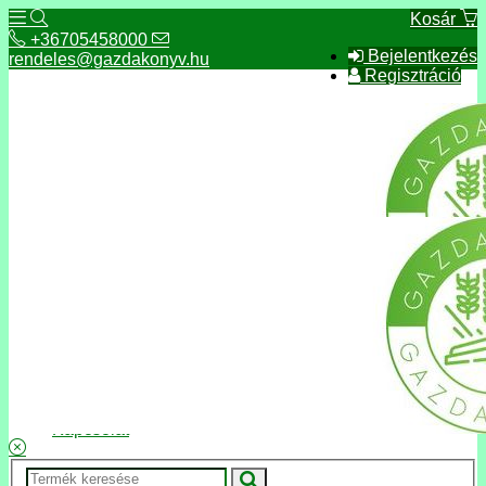
Kosár
+36705458000
Bejelentkezés
rendeles@gazdakonyv.hu
Regisztráció
+36705458000
rendeles@gazdakonyv.hu
Hírek
ÁSZF
Fizetés és szállítás
Adatkezelés, adatvédelem
Kapcsolat