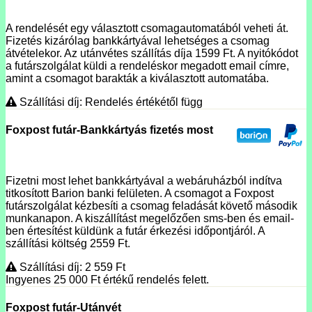
A rendelését egy választott csomagautomatából veheti át.
Fizetés kizárólag bankkártyával lehetséges a csomag
átvételekor. Az utánvétes szállítás díja 1599 Ft. A nyitókódot
a futárszolgálat küldi a rendeléskor megadott email címre,
amint a csomagot barakták a kiválasztott automatába.
Szállítási díj: Rendelés értékétől függ
Foxpost futár-Bankkártyás fizetés most
Fizetni most lehet bankkártyával a webáruházból indítva
titkosított Barion banki felületen. A csomagot a Foxpost
futárszolgálat kézbesíti a csomag feladását követő második
munkanapon. A kiszállítást megelőzően sms-ben és email-
ben értesítést küldünk a futár érkezési időpontjáról. A
szállítási költség 2559 Ft.
Szállítási díj: 2 559
Ft
Ingyenes 25 000
Ft
értékű rendelés felett.
Foxpost futár-Utánvét