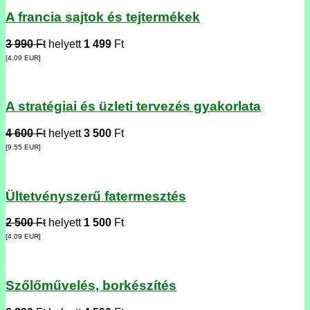
A francia sajtok és tejtermékek
3 990
Ft
helyett
1 499
Ft
[4.09
EUR
]
A stratégiai és üzleti tervezés gyakorlata
4 600
Ft
helyett
3 500
Ft
[9.55
EUR
]
Ültetvényszerű fatermesztés
2 500
Ft
helyett
1 500
Ft
[4.09
EUR
]
Szőlőművelés, borkészítés