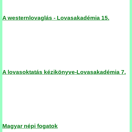
A westernlovaglás - Lovasakadémia 15.
A lovasoktatás kézikönyve-Lovasakadémia 7.
Magyar népi fogatok