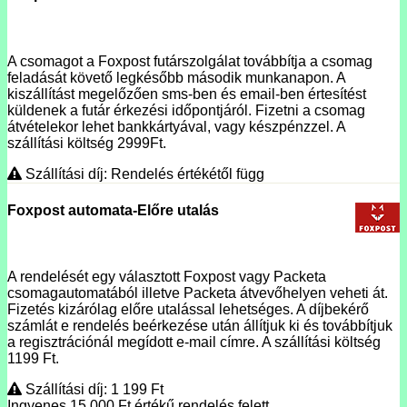
A csomagot a Foxpost futárszolgálat továbbítja a csomag
feladását követő legkésőbb második munkanapon. A
kiszállítást megelőzően sms-ben és email-ben értesítést
küldenek a futár érkezési időpontjáról. Fizetni a csomag
átvételekor lehet bankkártyával, vagy készpénzzel. A
szállítási költség 2999Ft.
Szállítási díj: Rendelés értékétől függ
Foxpost automata-Előre utalás
A rendelését egy választott Foxpost vagy Packeta
csomagautomatából illetve Packeta átvevőhelyen veheti át.
Fizetés kizárólag előre utalással lehetséges. A díjbekérő
számlát e rendelés beérkezése után állítjuk ki és továbbítjuk
a regisztrációnál megídott e-mail címre. A szállítási költség
1199 Ft.
Szállítási díj: 1 199
Ft
Ingyenes 15 000
Ft
értékű rendelés felett.