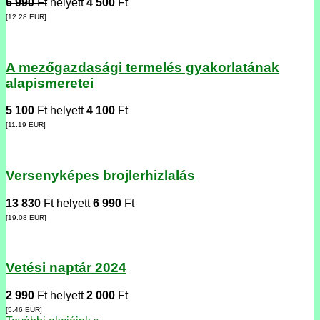
6 990
Ft
helyett
4 500
Ft
[12.28
EUR
]
A mezőgazdasági termelés gyakorlatának
alapismeretei
5 100
Ft
helyett
4 100
Ft
[11.19
EUR
]
Versenyképes brojlerhizlalás
13 830
Ft
helyett
6 990
Ft
[19.08
EUR
]
Vetési naptár 2024
2 990
Ft
helyett
2 000
Ft
[5.46
EUR
]