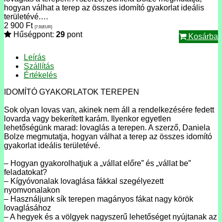
hogyan válhat a terep az összes idomító gyakorlat ideális
területévé.…
2 900
Ft
[7.91
EUR
]
Hűségpont:
29
pont
Kosárba
Leírás
Szállítás
Értékelés
IDOMÍTÓ GYAKORLATOK TEREPEN
Sok olyan lovas van, akinek nem áll a rendelkezésére fedett
lovarda vagy bekerített karám. Ilyenkor egyetlen
lehetőségünk marad: lovaglás a terepen. A szerző, Daniela
Bolze megmutatja, hogyan válhat a terep az összes idomító
gyakorlat ideális területévé.
– Hogyan gyakorolhatjuk a „vállat előre” és „vállat be”
feladatokat?
– Kígyóvonalak lovaglása fákkal szegélyezett
nyomvonalakon
– Használjunk sík terepen magányos fákat nagy körök
lovaglásához
– A hegyek és a völgyek nagyszerű lehetőséget nyújtanak az