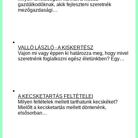
gazdálkodóknak, akik fejleszteni szeretnék
mezőgazdasági…
VALLÓ LÁSZLÓ - A KISKERTÉSZ
Vajon mi vagy éppen ki határozza meg, hogy mivel
szeretnénk foglalkozni egész életünkben? Egy…
A KECSKETARTÁS FELTÉTELEI
Milyen feltételek mellett tarthatunk kecskéket?
Mielőtt a kecsketartás mellett döntenénk,
elsősorban…