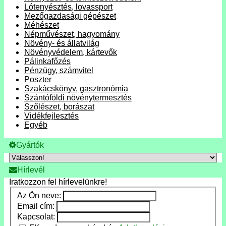
Lótenyésztés, lovassport
Mezőgazdasági gépészet
Méhészet
Népművészet, hagyomány
Növény- és állatvilág
Növényvédelem, kártevők
Pálinkafőzés
Pénzügy, számvitel
Poszter
Szakácskönyv, gasztronómia
Szántóföldi növénytermesztés
Szőlészet, borászat
Vidékfejlesztés
Egyéb
Gyártók
Hírlevél
Iratkozzon fel hírlevelünkre!
Az Ön neve:
Email cím:
Kapcsolat: