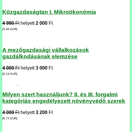
Közgazdaságtan I. Mikroökonómia
4 990
Ft
helyett
2 000
Ft
[5.46
EUR
]
A mezőgazdasági vállalkozások
gazdálkodásának elemzése
4 000
Ft
helyett
3 000
Ft
[8.19
EUR
]
Milyen szert használjunk? II. és III. forgalmi
kategóriás engedélyezett növényvédő szerek
4 000
Ft
helyett
3 200
Ft
[8.73
EUR
]