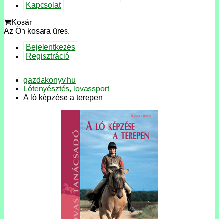
Kapcsolat
Kosár
Az Ön kosara üres.
Bejelentkezés
Regisztráció
gazdakonyv.hu
Lótenyésztés, lovassport
A ló képzése a terepen