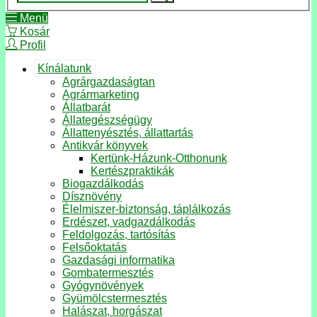
Menü
Kosár
Profil
Kínálatunk
Agrárgazdaságtan
Agrármarketing
Állatbarát
Állategészségügy
Állattenyésztés, állattartás
Antikvár könyvek
Kertünk-Házunk-Otthonunk
Kertészpraktikák
Biogazdálkodás
Dísznövény
Élelmiszer-biztonság, táplálkozás
Erdészet, vadgazdálkodás
Feldolgozás, tartósítás
Felsőoktatás
Gazdasági informatika
Gombatermesztés
Gyógynövények
Gyümölcstermesztés
Halászat, horgászat