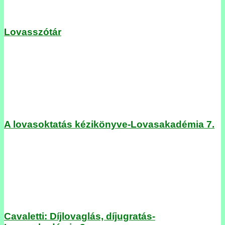
Lovasszótár
A lovasoktatás kézikönyve-Lovasakadémia 7.
Cavaletti: Díjlovaglás, díjugratás-