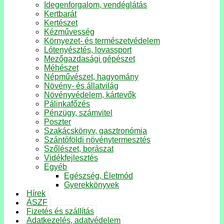
Idegenforgalom, vendéglátás
Kertbarát
Kertészet
Kézművesség
Környezet- és természetvédelem
Lótenyésztés, lovassport
Mezőgazdasági gépészet
Méhészet
Népművészet, hagyomány
Növény- és állatvilág
Növényvédelem, kártevők
Pálinkafőzés
Pénzügy, számvitel
Poszter
Szakácskönyv, gasztronómia
Szántóföldi növénytermesztés
Szőlészet, borászat
Vidékfejlesztés
Egyéb
Egészség, Életmód
Gyerekkönyvek
Hírek
ÁSZF
Fizetés és szállítás
Adatkezelés, adatvédelem