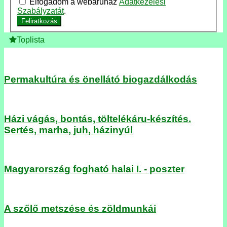
Elfogadom a webáruház
Adatkezelési
Szabályzatát
.
Feliratkozás
Toplista
Permakultúra és önellátó biogazdálkodás
Házi vágás, bontás, töltelékáru-készítés.
Sertés, marha, juh, házinyúl
Magyarország fogható halai I. - poszter
A szőlő metszése és zöldmunkái