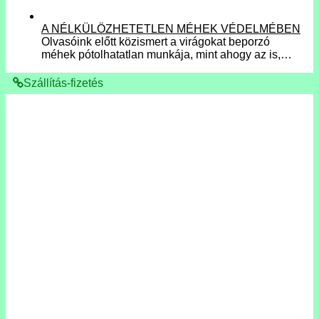
A NÉLKÜLÖZHETETLEN MÉHEK VÉDELMÉBEN
Olvasóink előtt közismert a virágokat beporzó
méhek pótolhatatlan munkája, mint ahogy az is,…
Szállítás-fizetés