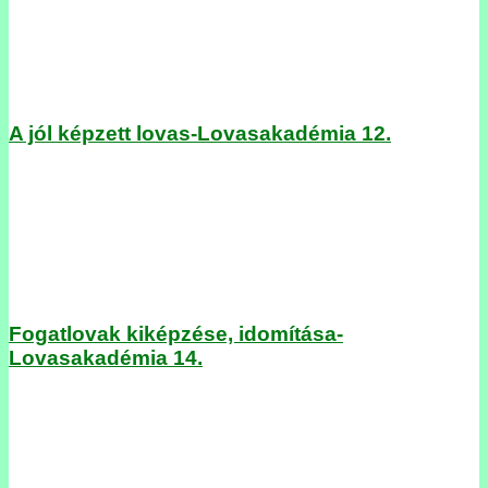
A jól képzett lovas-Lovasakadémia 12.
Fogatlovak kiképzése, idomítása-
Lovasakadémia 14.