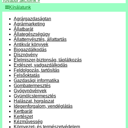
További akcióink »
Kínálatunk
Agrárgazdaságtan
Agrármarketing
Állatbarát
Állategészségügy
Állattenyésztés, állattartás
Antikvár könyvek
Biogazdálkodás
Dísznövény
Élelmiszer-biztonság, táplálkozás
Erdészet, vadgazdálkodás
Feldolgozás, tartósítás
Felsőoktatás
Gazdasági informatika
Gombatermesztés
Gyógynövények
Gyümölcstermesztés
Halászat, horgászat
Idegenforgalom, vendéglátás
Kertbarát
Kertészet
Kézművesség
Környezet- és természetvédelem