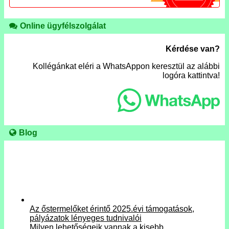
Online ügyfélszolgálat
Kérdése van?
Kollégánkat eléri a WhatsAppon keresztül az alábbi
logóra kattintva!
Blog
Az őstermelőket érintő 2025.évi támogatások,
pályázatok lényeges tudnivalói
Milyen lehetőségeik vannak a kisebb