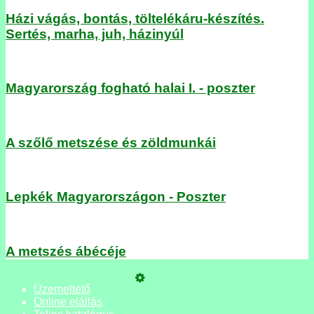
Házi vágás, bontás, töltelékáru-készítés.
Sertés, marha, juh, házinyúl
Magyarország fogható halai I. - poszter
A szőlő metszése és zöldmunkái
Lepkék Magyarországon - Poszter
A metszés ábécéje
Üzemeltető
Online elállás