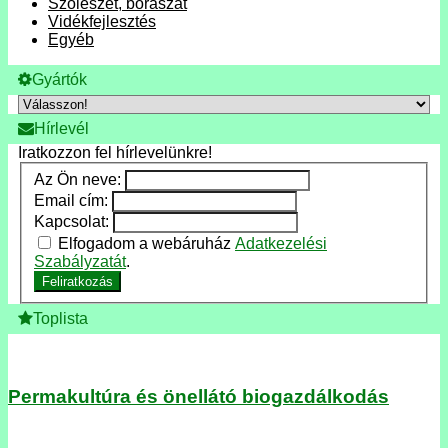
Szőlészet, borászat
Vidékfejlesztés
Egyéb
Gyártók
Hírlevél
Iratkozzon fel hírlevelünkre!
Az Ön neve:
Email cím:
Kapcsolat:
Elfogadom a webáruház
Adatkezelési
Szabályzatát
.
Feliratkozás
Toplista
Permakultúra és önellátó biogazdálkodás