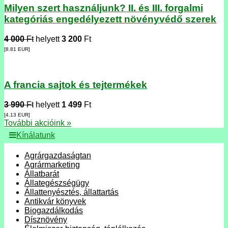
Milyen szert használjunk? II. és III. forgalmi
kategóriás engedélyezett növényvédő szerek
4 000
Ft
helyett
3 200
Ft
[8.81
EUR
]
A francia sajtok és tejtermékek
3 990
Ft
helyett
1 499
Ft
[4.13
EUR
]
További akcióink »
Kínálatunk
Agrárgazdaságtan
Agrármarketing
Állatbarát
Állategészségügy
Állattenyésztés, állattartás
Antikvár könyvek
Biogazdálkodás
Dísznövény