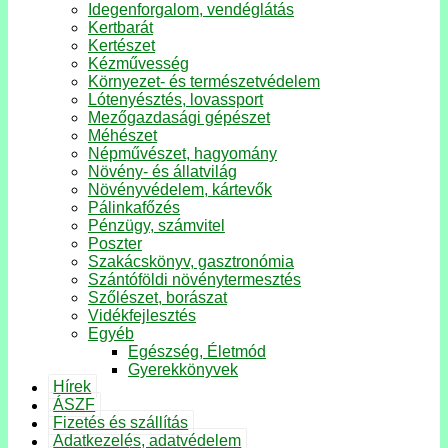
Idegenforgalom, vendéglátás
Kertbarát
Kertészet
Kézművesség
Környezet- és természetvédelem
Lótenyésztés, lovassport
Mezőgazdasági gépészet
Méhészet
Népművészet, hagyomány
Növény- és állatvilág
Növényvédelem, kártevők
Pálinkafőzés
Pénzügy, számvitel
Poszter
Szakácskönyv, gasztronómia
Szántóföldi növénytermesztés
Szőlészet, borászat
Vidékfejlesztés
Egyéb
Egészség, Életmód
Gyerekkönyvek
Hírek
ÁSZF
Fizetés és szállítás
Adatkezelés, adatvédelem