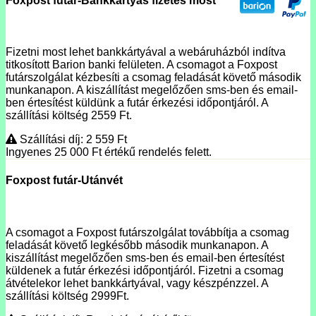
Foxpost futár-Bankkártyás fizetés most
Fizetni most lehet bankkártyával a webáruházból indítva
titkosított Barion banki felületen. A csomagot a Foxpost
futárszolgálat kézbesíti a csomag feladását követő második
munkanapon. A kiszállítást megelőzően sms-ben és email-
ben értesítést küldünk a futár érkezési időpontjáról. A
szállítási költség 2559 Ft.
Szállítási díj: 2 559
Ft
Ingyenes 25 000
Ft
értékű rendelés felett.
Foxpost futár-Utánvét
A csomagot a Foxpost futárszolgálat továbbítja a csomag
feladását követő legkésőbb második munkanapon. A
kiszállítást megelőzően sms-ben és email-ben értesítést
küldenek a futár érkezési időpontjáról. Fizetni a csomag
átvételekor lehet bankkártyával, vagy készpénzzel. A
szállítási költség 2999Ft.