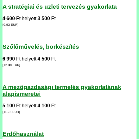
A stratégiai és üzleti tervezés gyakorlata
4 600
Ft
helyett
3 500
Ft
[9.63
EUR
]
Szőlőművelés, borkészítés
6 990
Ft
helyett
4 500
Ft
[12.38
EUR
]
A mezőgazdasági termelés gyakorlatának
alapismeretei
5 100
Ft
helyett
4 100
Ft
[11.28
EUR
]
Erdőhasználat