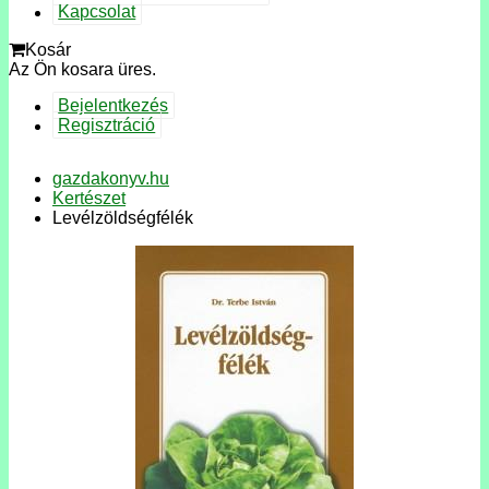
Kapcsolat
Kosár
Az Ön kosara üres.
Bejelentkezés
Regisztráció
gazdakonyv.hu
Kertészet
Levélzöldségfélék