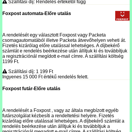
Szállítási díj: Rendelés értékétől függ
Foxpost automata-Előre utalás
A rendelését egy választott Foxpost vagy Packeta
csomagautomatából illetve Packeta átvevőhelyen veheti át.
Fizetés kizárólag előre utalással lehetséges. A díjbekérő
számlát e rendelés beérkezése után állítjuk ki és továbbítjuk
a regisztrációnál megídott e-mail címre. A szállítási költség
1199 Ft.
Szállítási díj: 1 199
Ft
Ingyenes 15 000
Ft
értékű rendelés felett.
Foxpost futár-Előre utalás
A rendelését a Foxpost , vagy az általa megbízott egyéb
futárszolgálat kézbesíti a rendeltetési helyére. Fizetés
kizárólag előre utalással lehetséges. A díjbekérő számlát a
rendelés beérkezése után állítjuk ki és továbbítjuk a
regisztrációnál megadott e-mail címre. A szállítási költség