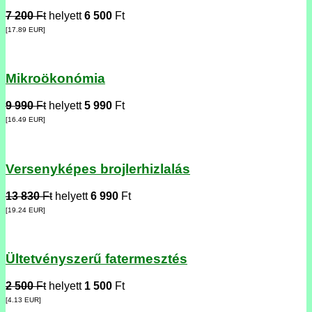
7 200
Ft
helyett
6 500
Ft
[17.89
EUR
]
Mikroökonómia
9 990
Ft
helyett
5 990
Ft
[16.49
EUR
]
Versenyképes brojlerhizlalás
13 830
Ft
helyett
6 990
Ft
[19.24
EUR
]
Ültetvényszerű fatermesztés
2 500
Ft
helyett
1 500
Ft
[4.13
EUR
]