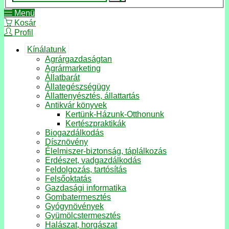
Menü
Kosár
Profil
Kínálatunk
Agrárgazdaságtan
Agrármarketing
Állatbarát
Állategészségügy
Állattenyésztés, állattartás
Antikvár könyvek
Kertünk-Házunk-Otthonunk
Kertészpraktikák
Biogazdálkodás
Dísznövény
Élelmiszer-biztonság, táplálkozás
Erdészet, vadgazdálkodás
Feldolgozás, tartósítás
Felsőoktatás
Gazdasági informatika
Gombatermesztés
Gyógynövények
Gyümölcstermesztés
Halászat, horgászat