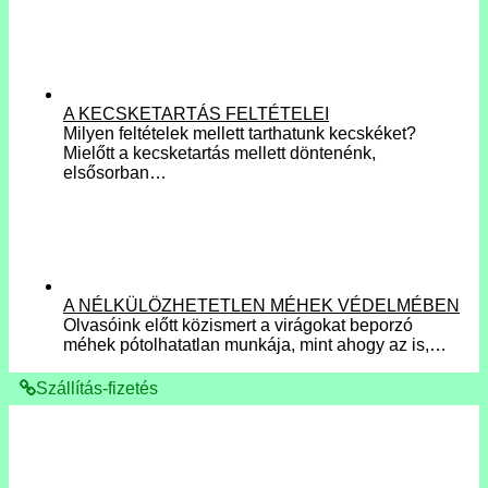
A KECSKETARTÁS FELTÉTELEI
Milyen feltételek mellett tarthatunk kecskéket?
Mielőtt a kecsketartás mellett döntenénk,
elsősorban…
A NÉLKÜLÖZHETETLEN MÉHEK VÉDELMÉBEN
Olvasóink előtt közismert a virágokat beporzó
méhek pótolhatatlan munkája, mint ahogy az is,…
Szállítás-fizetés