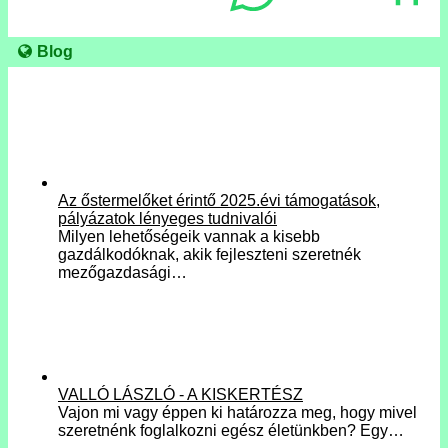
Blog
Az őstermelőket érintő 2025.évi támogatások,
pályázatok lényeges tudnivalói
Milyen lehetőségeik vannak a kisebb
gazdálkodóknak, akik fejleszteni szeretnék
mezőgazdasági…
VALLÓ LÁSZLÓ - A KISKERTÉSZ
Vajon mi vagy éppen ki határozza meg, hogy mivel
szeretnénk foglalkozni egész életünkben? Egy…