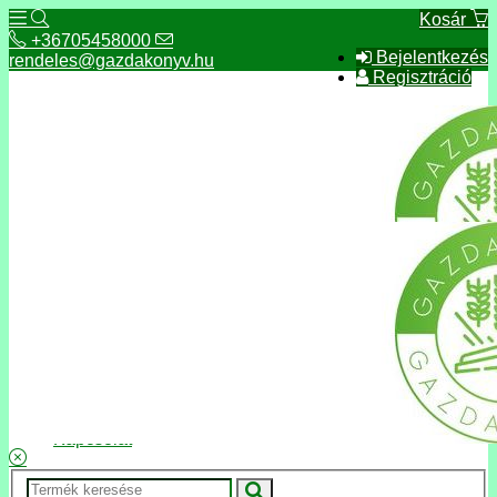
Kosár
+36705458000
Bejelentkezés
rendeles@gazdakonyv.hu
Regisztráció
+36705458000
rendeles@gazdakonyv.hu
Hírek
ÁSZF
Fizetés és szállítás
Adatkezelés, adatvédelem
Kapcsolat