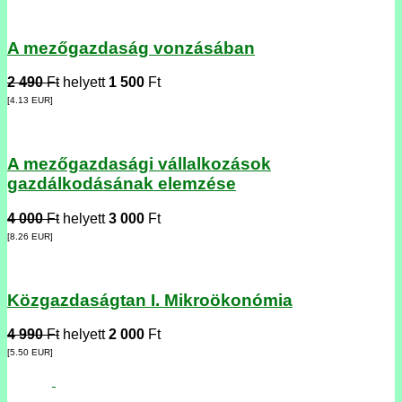
A mezőgazdaság vonzásában
2 490
Ft
helyett
1 500
Ft
[4.13
EUR
]
A mezőgazdasági vállalkozások
gazdálkodásának elemzése
4 000
Ft
helyett
3 000
Ft
[8.26
EUR
]
Közgazdaságtan I. Mikroökonómia
4 990
Ft
helyett
2 000
Ft
[5.50
EUR
]