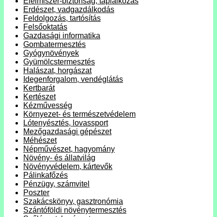
Élelmiszer-biztonság, táplálkozás
Erdészet, vadgazdálkodás
Feldolgozás, tartósítás
Felsőoktatás
Gazdasági informatika
Gombatermesztés
Gyógynövények
Gyümölcstermesztés
Halászat, horgászat
Idegenforgalom, vendéglátás
Kertbarát
Kertészet
Kézművesség
Környezet- és természetvédelem
Lótenyésztés, lovassport
Mezőgazdasági gépészet
Méhészet
Népművészet, hagyomány
Növény- és állatvilág
Növényvédelem, kártevők
Pálinkafőzés
Pénzügy, számvitel
Poszter
Szakácskönyv, gasztronómia
Szántóföldi növénytermesztés