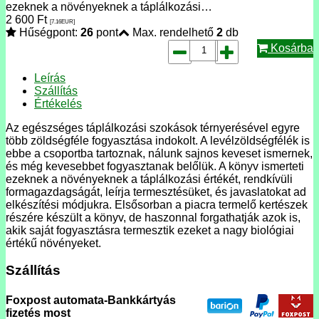
ezeknek a növényeknek a táplálkozási…
2 600
Ft
[7.16
EUR
]
Hűségpont:
26
pont
Max. rendelhető
2
db
Kosárba
Leírás
Szállítás
Értékelés
Az egészséges táplálkozási szokások térnyerésével egyre
több zöldségféle fogyasztása indokolt. A levélzöldségfélék is
ebbe a csoportba tartoznak, nálunk sajnos keveset ismernek,
és még kevesebbet fogyasztanak belőlük. A könyv ismerteti
ezeknek a növényeknek a táplálkozási értékét, rendkívüli
formagazdagságát, leírja termesztésüket, és javaslatokat ad
elkészítési módjukra. Elsősorban a piacra termelő kertészek
részére készült a könyv, de haszonnal forgathatják azok is,
akik saját fogyasztásra termesztik ezeket a nagy biológiai
értékű növényeket.
Szállítás
Foxpost automata-Bankkártyás
fizetés most