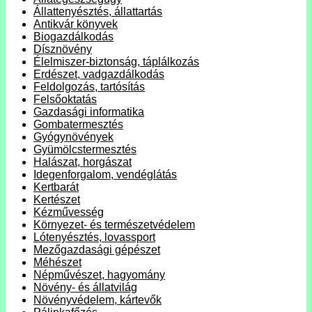
Állattenyésztés, állattartás
Antikvár könyvek
Biogazdálkodás
Dísznövény
Élelmiszer-biztonság, táplálkozás
Erdészet, vadgazdálkodás
Feldolgozás, tartósítás
Felsőoktatás
Gazdasági informatika
Gombatermesztés
Gyógynövények
Gyümölcstermesztés
Halászat, horgászat
Idegenforgalom, vendéglátás
Kertbarát
Kertészet
Kézművesség
Környezet- és természetvédelem
Lótenyésztés, lovassport
Mezőgazdasági gépészet
Méhészet
Népművészet, hagyomány
Növény- és állatvilág
Növényvédelem, kártevők