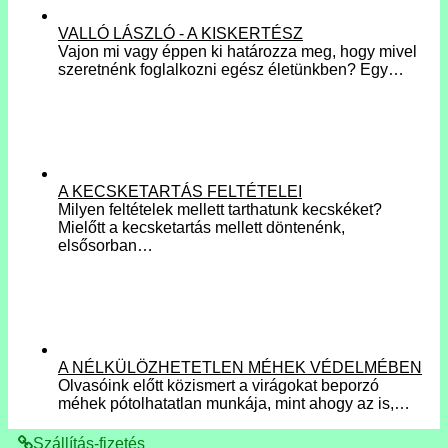
VALLÓ LÁSZLÓ - A KISKERTÉSZ
Vajon mi vagy éppen ki határozza meg, hogy mivel
szeretnénk foglalkozni egész életünkben? Egy…
A KECSKETARTÁS FELTÉTELEI
Milyen feltételek mellett tarthatunk kecskéket?
Mielőtt a kecsketartás mellett döntenénk,
elsősorban…
A NÉLKÜLÖZHETETLEN MÉHEK VÉDELMÉBEN
Olvasóink előtt közismert a virágokat beporzó
méhek pótolhatatlan munkája, mint ahogy az is,…
Szállítás-fizetés