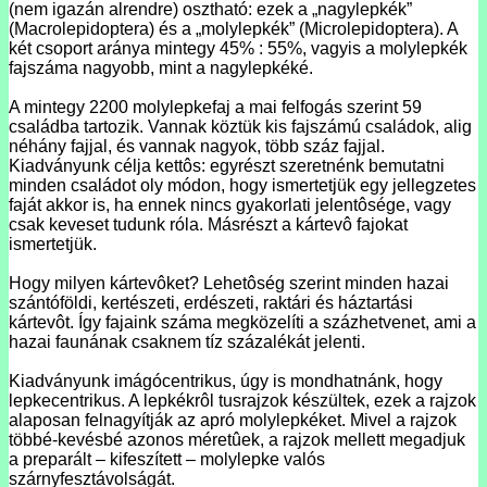
(nem igazán alrendre) osztható: ezek a „nagy­lepkék”
(Macrolepidoptera) és a „molylep­kék” (Microlepidoptera). A
két csoport aránya mintegy 45% : 55%, vagyis a molylep­kék
fajszáma nagyobb, mint a nagylepkéké.
A mintegy 2200 molylepkefaj a mai felfogás szerint 59
családba tartozik. Vannak köz­tük kis fajszámú családok, alig
néhány fajjal, és vannak nagyok, több száz fajjal.
Kiadványunk célja kettôs: egyrészt szeretnénk bemutatni
minden családot oly mó­don, hogy ismertetjük egy jellegzetes
faját akkor is, ha ennek nincs gyakorlati jelentô­sége, vagy
csak keveset tudunk róla. Másrészt a kártevô fajokat
ismertetjük.
Hogy milyen kártevôket? Lehetôség szerint minden hazai
szántóföldi, kertészeti, erdé­szeti, raktári és háztartási
kártevôt. Így fajaink száma megközelíti a százhetvenet, ami a
hazai faunának csaknem tíz százalékát jelenti.
Kiadványunk imágócentrikus, úgy is mondhatnánk, hogy
lepkecentrikus. A lepkékrôl tusrajzok készültek, ezek a rajzok
alaposan felnagyítják az apró molylepkéket. Mivel a rajzok
többé-kevésbé azonos méretûek, a rajzok mellett megadjuk
a preparált – kife­szített – molylepke valós
szárnyfesztávolságát.