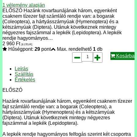
1
vélemény alapján
ELŐSZÓ Hazánk rovarfaunájának három, egyenként
csaknem tízezer fajt számláló rendje van: a bogarak
(Coleoptera), a hártyásszárnyúak (Hymenoptera) és a
kétszárnyúak (Diptera). Utánuk következnek mint­egy
négyezres fajszámmal a lepkék (Lepidoptera). A lepkék
rendje hagyományos…
2 960
Ft
[8.17
EUR
]
Hűségpont:
29
pont
Max. rendelhető
1
db
Kosárba
Leírás
Szállítás
Értékelés
ELŐSZÓ
Hazánk rovarfaunájának három, egyenként csaknem tízezer
fajt számláló rendje van: a bogarak (Coleoptera), a
hártyásszárnyúak (Hymenoptera) és a kétszárnyúak
(Diptera). Utánuk következnek mint­egy négyezres
fajszámmal a lepkék (Lepidoptera).
A lepkék rendje hagyományos felfogás szerint két cso­portra