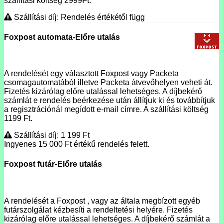
szállítási költség 2999Ft.
Szállítási díj: Rendelés értékétől függ
Foxpost automata-Előre utalás
A rendelését egy választott Foxpost vagy Packeta
csomagautomatából illetve Packeta átvevőhelyen veheti át.
Fizetés kizárólag előre utalással lehetséges. A díjbekérő
számlát e rendelés beérkezése után állítjuk ki és továbbítjuk
a regisztrációnál megídott e-mail címre. A szállítási költség
1199 Ft.
Szállítási díj: 1 199
Ft
Ingyenes 15 000
Ft
értékű rendelés felett.
Foxpost futár-Előre utalás
A rendelését a Foxpost , vagy az általa megbízott egyéb
futárszolgálat kézbesíti a rendeltetési helyére. Fizetés
kizárólag előre utalással lehetséges. A díjbekérő számlát a