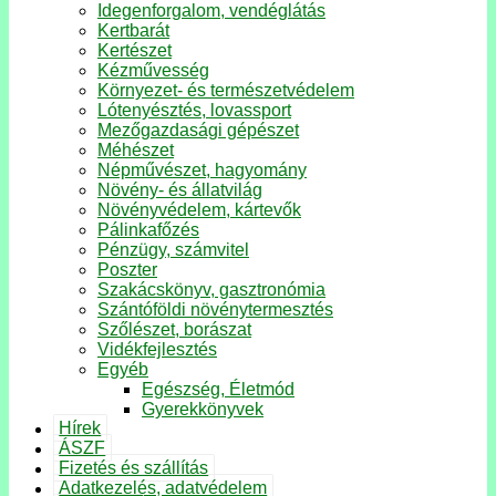
Idegenforgalom, vendéglátás
Kertbarát
Kertészet
Kézművesség
Környezet- és természetvédelem
Lótenyésztés, lovassport
Mezőgazdasági gépészet
Méhészet
Népművészet, hagyomány
Növény- és állatvilág
Növényvédelem, kártevők
Pálinkafőzés
Pénzügy, számvitel
Poszter
Szakácskönyv, gasztronómia
Szántóföldi növénytermesztés
Szőlészet, borászat
Vidékfejlesztés
Egyéb
Egészség, Életmód
Gyerekkönyvek
Hírek
ÁSZF
Fizetés és szállítás
Adatkezelés, adatvédelem