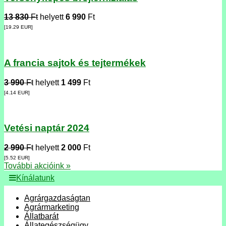
13 830
Ft
helyett
6 990
Ft
[19.29
EUR
]
A francia sajtok és tejtermékek
3 990
Ft
helyett
1 499
Ft
[4.14
EUR
]
Vetési naptár 2024
2 990
Ft
helyett
2 000
Ft
[5.52
EUR
]
További akcióink »
Kínálatunk
Agrárgazdaságtan
Agrármarketing
Állatbarát
Állategészségügy