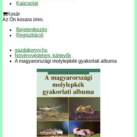
Kapcsolat
Kosár
Az Ön kosara üres.
Bejelentkezés
Regisztráció
gazdakonyv.hu
Növényvédelem, kártevők
A magyarországi molylepkék gyakorlati albuma