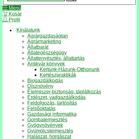
Menü
Kosár
Profil
Kínálatunk
Agrárgazdaságtan
Agrármarketing
Állatbarát
Állategészségügy
Állattenyésztés, állattartás
Antikvár könyvek
Kertünk-Házunk-Otthonunk
Kertészpraktikák
Biogazdálkodás
Dísznövény
Élelmiszer-biztonság, táplálkozás
Erdészet, vadgazdálkodás
Feldolgozás, tartósítás
Felsőoktatás
Gazdasági informatika
Gombatermesztés
Gyógynövények
Gyümölcstermesztés
Halászat, horgászat