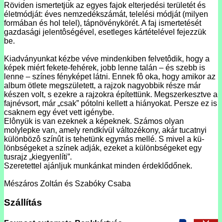
Röviden ismertetjük az egyes fajok elterjedési területét és
életmódját: éves nemze­dékszámát, telelési módját (milyen
formában és hol telel), tápnövénykörét. A faj is­mertetését
gazdasági jelentôségével, esetleges kártételével fejezzük
be.
Kiadványunkat kézbe véve mindenkiben felvetôdik, hogy a
képek miért fekete-fehé­rek, jobb lenne talán – és szebb is
lenne – színes fényképet látni. Ennek fô oka, hogy amikor az
album ötlete megszületett, a rajzok nagyobbik része már
készen volt, s ezekre a rajzokra építettünk. Megszerkesztve a
fajnévsort, már „csak” pótolni kellett a hiányokat. Persze ez is
csaknem egy évet vett igénybe.
Elônyük is van ezeknek a képeknek. Számos olyan
molylepke van, amely rendkívül változékony, akár tucatnyi
különbözô színût is tehetünk egymás mellé. S mivel a kü­
lönbségeket a színek adják, ezeket a különbségeket egy
tusrajz „kiegyenlíti”.
Szeretettel ajánljuk munkánkat minden érdeklődőnek.
Mészáros Zoltán és Szabóky Csaba
Szállítás