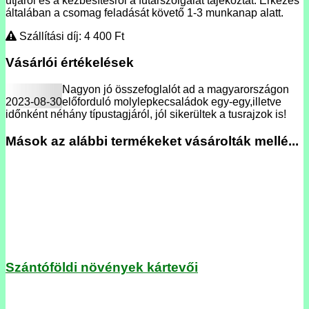
útjáról és a kézbesítésről a futárszolgálat tájékoztat. Érkezés
általában a csomag feladását követő 1-3 munkanap alatt.
Szállítási díj: 4 400
Ft
Vásárlói értékelések
Nagyon jó összefoglalót ad a magyarországon
2023-08-30
előforduló molylepkecsaládok egy-egy,illetve
időnként néhány típustagjáról, jól sikerültek a tusrajzok is!
Mások az alábbi termékeket vásárolták mellé...
Szántóföldi növények kártevői