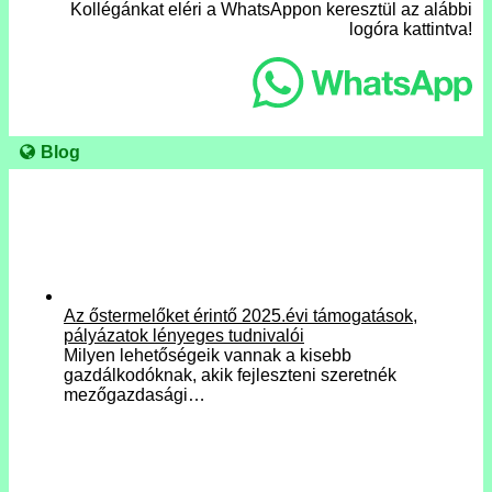
Kollégánkat eléri a WhatsAppon keresztül az alábbi
logóra kattintva!
Blog
Az őstermelőket érintő 2025.évi támogatások,
pályázatok lényeges tudnivalói
Milyen lehetőségeik vannak a kisebb
gazdálkodóknak, akik fejleszteni szeretnék
mezőgazdasági…