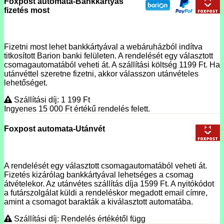
Foxpost automata-Bankkártyás
fizetés most
Fizetni most lehet bankkártyával a webáruházból indítva
titkosított Barion banki felületen. A rendelését egy választott
csomagautomatából veheti át. A szállítási költség 1199 Ft. Ha
utánvéttel szeretne fizetni, akkor válasszon utánvételes
lehetőséget.
Szállítási díj: 1 199
Ft
Ingyenes 15 000
Ft
értékű rendelés felett.
Foxpost automata-Utánvét
A rendelését egy választott csomagautomatából veheti át.
Fizetés kizárólag bankkártyával lehetséges a csomag
átvételekor. Az utánvétes szállítás díja 1599 Ft. A nyitókódot
a futárszolgálat küldi a rendeléskor megadott email címre,
amint a csomagot barakták a kiválasztott automatába.
Szállítási díj: Rendelés értékétől függ