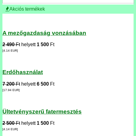
Akciós termékek
A mezőgazdaság vonzásában
2 490
Ft
helyett
1 500
Ft
[4.14
EUR
]
Erdőhasználat
7 200
Ft
helyett
6 500
Ft
[17.94
EUR
]
Ültetvényszerű fatermesztés
2 500
Ft
helyett
1 500
Ft
[4.14
EUR
]