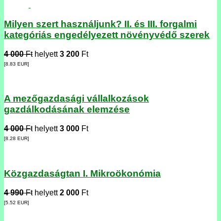
Milyen szert használjunk? II. és III. forgalmi
kategóriás engedélyezett növényvédő szerek
4 000
Ft
helyett
3 200
Ft
[8.83
EUR
]
A mezőgazdasági vállalkozások
gazdálkodásának elemzése
4 000
Ft
helyett
3 000
Ft
[8.28
EUR
]
Közgazdaságtan I. Mikroökonómia
4 990
Ft
helyett
2 000
Ft
[5.52
EUR
]