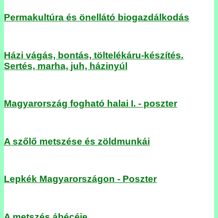
Permakultúra és önellátó biogazdálkodás
Házi vágás, bontás, töltelékáru-készítés.
Sertés, marha, juh, házinyúl
Magyarország fogható halai I. - poszter
A szőlő metszése és zöldmunkái
Lepkék Magyarországon - Poszter
A metszés ábécéje