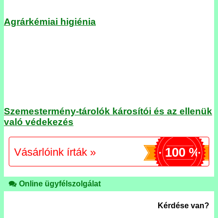
Agrárkémiai higiénia
Szemestermény-tárolók károsítói és az ellenük
való védekezés
100 %
Vásárlóink írták »
Online ügyfélszolgálat
Kérdése van?