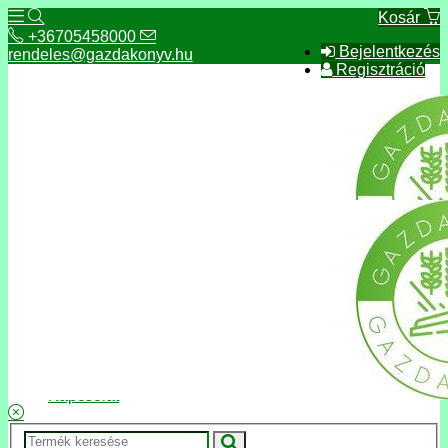
Kosár
+36705458000
Bejelentkezés
rendeles@gazdakonyv.hu
Regisztráció
+36705458000
rendeles@gazdakonyv.hu
Hírek
ÁSZF
Fizetés és szállítás
Adatkezelés, adatvédelem
Kapcsolat