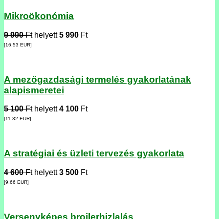
Mikroökonómia
9 990
Ft
helyett
5 990
Ft
[16.53
EUR
]
A mezőgazdasági termelés gyakorlatának
alapismeretei
5 100
Ft
helyett
4 100
Ft
[11.32
EUR
]
A stratégiai és üzleti tervezés gyakorlata
4 600
Ft
helyett
3 500
Ft
[9.66
EUR
]
Versenyképes brojlerhizlalás