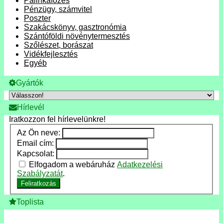
Pálinkafőzés
Pénzügy, számvitel
Poszter
Szakácskönyv, gasztronómia
Szántóföldi növénytermesztés
Szőlészet, borászat
Vidékfejlesztés
Egyéb
Gyártók
Hírlevél
Iratkozzon fel hírlevelünkre!
Az Ön neve:
Email cím:
Kapcsolat:
Elfogadom a webáruház
Adatkezelési
Szabályzatát
.
Feliratkozás
Toplista