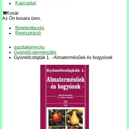
Kapcsolat
Kosár
Az Ön kosara üres.
Bejelentkezés
Regisztráció
gazdakonyv.hu
Gyümölcstermesztés
Gyümölcsfajták 1. - Almatermésűek és bogyósok