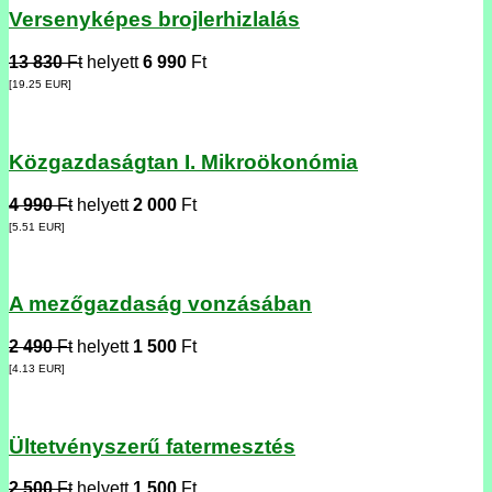
Versenyképes brojlerhizlalás
13 830
Ft
helyett
6 990
Ft
[19.25
EUR
]
Közgazdaságtan I. Mikroökonómia
4 990
Ft
helyett
2 000
Ft
[5.51
EUR
]
A mezőgazdaság vonzásában
2 490
Ft
helyett
1 500
Ft
[4.13
EUR
]
Ültetvényszerű fatermesztés
2 500
Ft
helyett
1 500
Ft