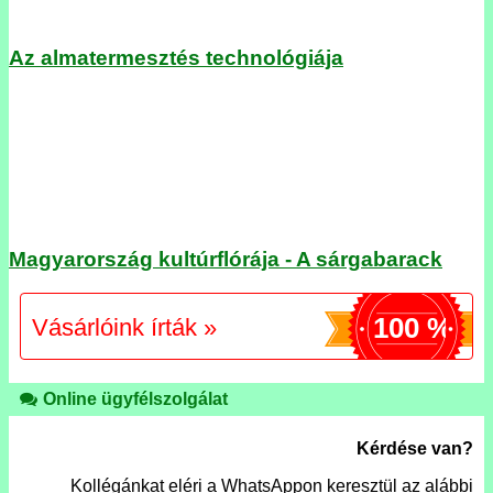
Az almatermesztés technológiája
Magyarország kultúrflórája - A sárgabarack
100 %
Vásárlóink írták »
Online ügyfélszolgálat
Kérdése van?
Kollégánkat eléri a WhatsAppon keresztül az alábbi