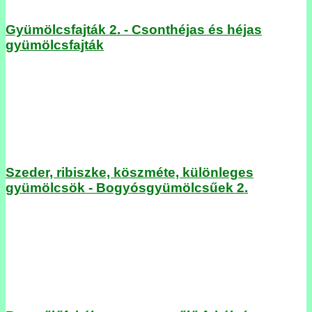
Gyümölcsfajták 2. - Csonthéjas és héjas
gyümölcsfajták
Szeder, ribiszke, köszméte, különleges
gyümölcsök - Bogyósgyümölcsűek 2.