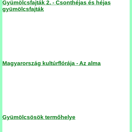
Gyümölcsfajták 2. - Csonthéjas és héjas
gyümölcsfajták
Magyarország kultúrflórája - Az alma
Gyümölcsösök termőhelye