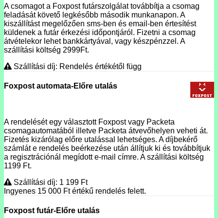
A csomagot a Foxpost futárszolgálat továbbítja a csomag
feladását követő legkésőbb második munkanapon. A
kiszállítást megelőzően sms-ben és email-ben értesítést
küldenek a futár érkezési időpontjáról. Fizetni a csomag
átvételekor lehet bankkártyával, vagy készpénzzel. A
szállítási költség 2999Ft.
Szállítási díj: Rendelés értékétől függ
Foxpost automata-Előre utalás
A rendelését egy választott Foxpost vagy Packeta
csomagautomatából illetve Packeta átvevőhelyen veheti át.
Fizetés kizárólag előre utalással lehetséges. A díjbekérő
számlát e rendelés beérkezése után állítjuk ki és továbbítjuk
a regisztrációnál megídott e-mail címre. A szállítási költség
1199 Ft.
Szállítási díj: 1 199
Ft
Ingyenes 15 000
Ft
értékű rendelés felett.
Foxpost futár-Előre utalás