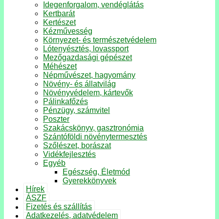
Idegenforgalom, vendéglátás
Kertbarát
Kertészet
Kézművesség
Környezet- és természetvédelem
Lótenyésztés, lovassport
Mezőgazdasági gépészet
Méhészet
Népművészet, hagyomány
Növény- és állatvilág
Növényvédelem, kártevők
Pálinkafőzés
Pénzügy, számvitel
Poszter
Szakácskönyv, gasztronómia
Szántóföldi növénytermesztés
Szőlészet, borászat
Vidékfejlesztés
Egyéb
Egészség, Életmód
Gyerekkönyvek
Hírek
ÁSZF
Fizetés és szállítás
Adatkezelés, adatvédelem