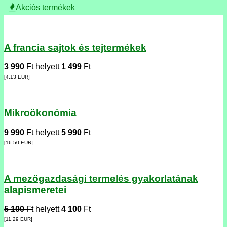
Akciós termékek
A francia sajtok és tejtermékek
3 990
Ft
helyett
1 499
Ft
[4.13
EUR
]
Mikroökonómia
9 990
Ft
helyett
5 990
Ft
[16.50
EUR
]
A mezőgazdasági termelés gyakorlatának
alapismeretei
5 100
Ft
helyett
4 100
Ft
[11.29
EUR
]