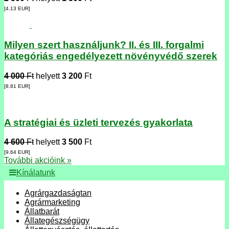
[4.13
EUR
]
Milyen szert használjunk? II. és III. forgalmi
kategóriás engedélyezett növényvédő szerek
4 000
Ft
helyett
3 200
Ft
[8.81
EUR
]
A stratégiai és üzleti tervezés gyakorlata
4 600
Ft
helyett
3 500
Ft
[9.64
EUR
]
További akcióink »
Kínálatunk
Agrárgazdaságtan
Agrármarketing
Állatbarát
Állategészségügy