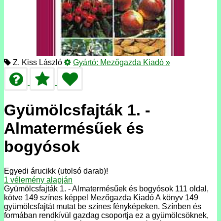
Z. Kiss László
Gyártó:
Mezőgazda Kiadó
»
Gyümölcsfajták 1. -
Almatermésűek és
bogyósok
Egyedi árucikk (utolsó darab)!
1
vélemény alapján
Gyümölcsfajták 1. - Almatermésűek és bogyósok 111 oldal,
kötve 149 színes képpel Mezőgazda Kiadó A könyv 149
gyümölcsfajtát mutat be színes fényképeken. Színben és
formában rendkívül gazdag csoportja ez a gyümölcsöknek,