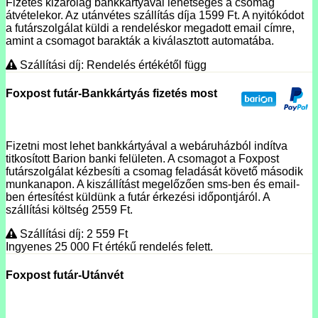
Fizetés kizárólag bankkártyával lehetséges a csomag
átvételekor. Az utánvétes szállítás díja 1599 Ft. A nyitókódot
a futárszolgálat küldi a rendeléskor megadott email címre,
amint a csomagot barakták a kiválasztott automatába.
Szállítási díj: Rendelés értékétől függ
Foxpost futár-Bankkártyás fizetés most
Fizetni most lehet bankkártyával a webáruházból indítva
titkosított Barion banki felületen. A csomagot a Foxpost
futárszolgálat kézbesíti a csomag feladását követő második
munkanapon. A kiszállítást megelőzően sms-ben és email-
ben értesítést küldünk a futár érkezési időpontjáról. A
szállítási költség 2559 Ft.
Szállítási díj: 2 559
Ft
Ingyenes 25 000
Ft
értékű rendelés felett.
Foxpost futár-Utánvét