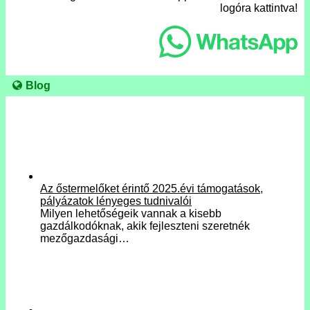
logóra kattintva!
Blog
Az őstermelőket érintő 2025.évi támogatások,
pályázatok lényeges tudnivalói
Milyen lehetőségeik vannak a kisebb
gazdálkodóknak, akik fejleszteni szeretnék
mezőgazdasági…