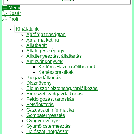
Menü
Kosár
Profil
Kínálatunk
Agrárgazdaságtan
Agrármarketing
Állatbarát
Állategészségügy
Állattenyésztés, állattartás
Antikvár könyvek
Kertünk-Házunk-Otthonunk
Kertészpraktikák
Biogazdálkodás
Dísznövény
Élelmiszer-biztonság, táplálkozás
Erdészet, vadgazdálkodás
Feldolgozás, tartósítás
Felsőoktatás
Gazdasági informatika
Gombatermesztés
Gyógynövények
Gyümölcstermesztés
Halászat, horgászat