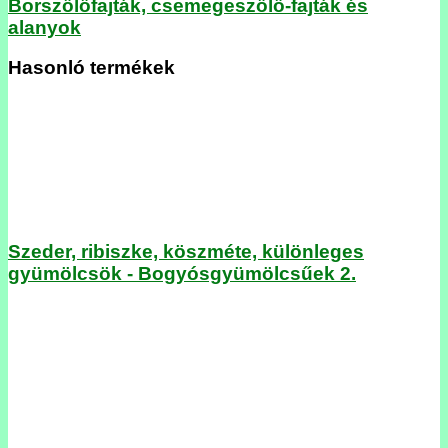
Borszőlőfajták, csemegeszőlő-fajták és
alanyok
Hasonló termékek
Szeder, ribiszke, köszméte, különleges
gyümölcsök - Bogyósgyümölcsűek 2.