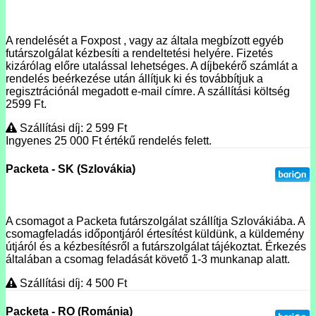
A rendelését a Foxpost , vagy az általa megbízott egyéb
futárszolgálat kézbesíti a rendeltetési helyére. Fizetés
kizárólag előre utalással lehetséges. A díjbekérő számlát a
rendelés beérkezése után állítjuk ki és továbbítjuk a
regisztrációnál megadott e-mail címre. A szállítási költség
2599 Ft.
Szállítási díj: 2 599
Ft
Ingyenes 25 000
Ft
értékű rendelés felett.
Packeta - SK (Szlovákia)
A csomagot a Packeta futárszolgálat szállítja Szlovákiába. A
csomagfeladás időpontjáról értesítést küldünk, a küldemény
útjáról és a kézbesítésről a futárszolgálat tájékoztat. Érkezés
általában a csomag feladását követő 1-3 munkanap alatt.
Szállítási díj: 4 500
Ft
Packeta - RO (Románia)