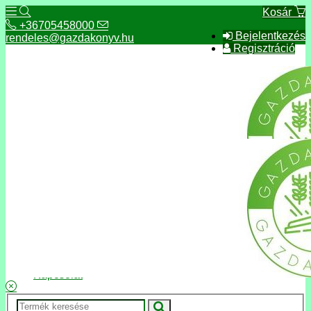
Kosár
+36705458000
Bejelentkezés
rendeles@gazdakonyv.hu
Regisztráció
+36705458000
rendeles@gazdakonyv.hu
Hírek
ÁSZF
Fizetés és szállítás
Adatkezelés, adatvédelem
Kapcsolat