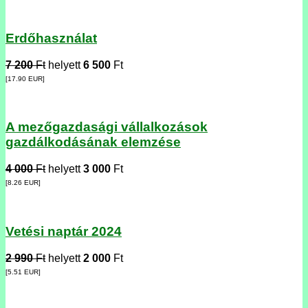
Erdőhasználat
7 200
Ft
helyett
6 500
Ft
[17.90
EUR
]
A mezőgazdasági vállalkozások
gazdálkodásának elemzése
4 000
Ft
helyett
3 000
Ft
[8.26
EUR
]
Vetési naptár 2024
2 990
Ft
helyett
2 000
Ft
[5.51
EUR
]