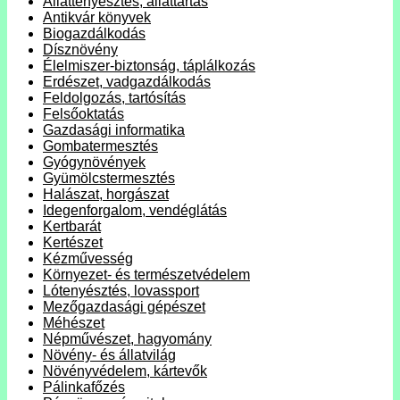
Állattenyésztés, állattartás
Antikvár könyvek
Biogazdálkodás
Dísznövény
Élelmiszer-biztonság, táplálkozás
Erdészet, vadgazdálkodás
Feldolgozás, tartósítás
Felsőoktatás
Gazdasági informatika
Gombatermesztés
Gyógynövények
Gyümölcstermesztés
Halászat, horgászat
Idegenforgalom, vendéglátás
Kertbarát
Kertészet
Kézművesség
Környezet- és természetvédelem
Lótenyésztés, lovassport
Mezőgazdasági gépészet
Méhészet
Népművészet, hagyomány
Növény- és állatvilág
Növényvédelem, kártevők
Pálinkafőzés