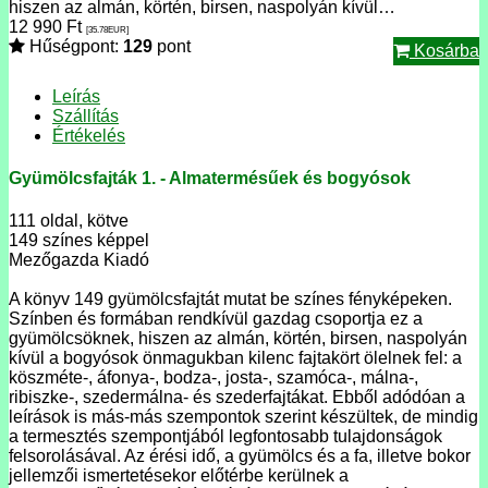
hiszen az almán, körtén, birsen, naspolyán kívül…
12 990
Ft
[35.78
EUR
]
Hűségpont:
129
pont
Kosárba
Leírás
Szállítás
Értékelés
Gyümölcsfajták 1. - Almatermésűek és bogyósok
111 oldal, kötve
149 színes képpel
Mezőgazda Kiadó
A könyv 149 gyümölcsfajtát mutat be színes fényképeken.
Színben és formában rendkívül gazdag csoportja ez a
gyümölcsöknek, hiszen az almán, körtén, birsen, naspolyán
kívül a bogyósok önmagukban kilenc fajtakört ölelnek fel: a
köszméte-, áfonya-, bodza-, josta-, szamóca-, málna-,
ribiszke-, szedermálna- és szederfajtákat. Ebből adódóan a
leírások is más-más szempontok szerint készültek, de mindig
a termesztés szempontjából legfontosabb tulajdonságok
felsorolásával. Az érési idő, a gyümölcs és a fa, illetve bokor
jellemzői ismertetésekor előtérbe kerülnek a