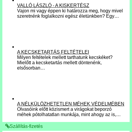
VALLÓ LÁSZLÓ - A KISKERTÉSZ
Vajon mi vagy éppen ki határozza meg, hogy mivel
szeretnénk foglalkozni egész életünkben? Egy…
A KECSKETARTÁS FELTÉTELEI
Milyen feltételek mellett tarthatunk kecskéket?
Mielőtt a kecsketartás mellett döntenénk,
elsősorban…
A NÉLKÜLÖZHETETLEN MÉHEK VÉDELMÉBEN
Olvasóink előtt közismert a virágokat beporzó
méhek pótolhatatlan munkája, mint ahogy az is,…
Szállítás-fizetés