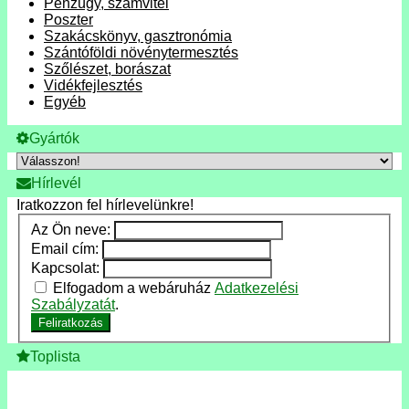
Pénzügy, számvitel
Poszter
Szakácskönyv, gasztronómia
Szántóföldi növénytermesztés
Szőlészet, borászat
Vidékfejlesztés
Egyéb
Gyártók
Hírlevél
Iratkozzon fel hírlevelünkre!
Az Ön neve:
Email cím:
Kapcsolat:
Elfogadom a webáruház
Adatkezelési
Szabályzatát
.
Feliratkozás
Toplista