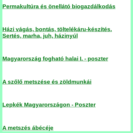
Permakultúra és önellátó biogazdálkodás
Házi vágás, bontás, töltelékáru-készítés.
Sertés, marha, juh, házinyúl
Magyarország fogható halai I. - poszter
A szőlő metszése és zöldmunkái
Lepkék Magyarországon - Poszter
A metszés ábécéje