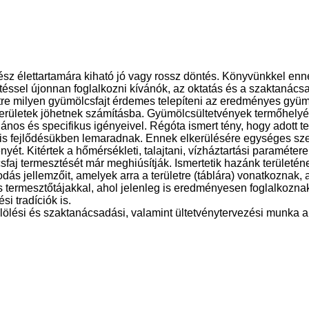
 élettartamára kiható jó vagy rossz döntés. Könyvünkkel enne
ssel újonnan foglalkozni kívánók, az oktatás és a szaktanácsa
etre milyen gyümölcsfajt érdemes telepíteni az eredményes gyü
területek jöhetnek számításba. Gyümölcsültetvények termőhelyén
ános és specifikus igényeivel. Régóta ismert tény, hogy adott 
t is fejlődésükben lemaradnak. Ennek elkerülésére egységes sz
yét. Kitértek a hőmérsékleti, talajtani, vízháztartási paraméte
sfaj termesztését már meghiúsítják. Ismertetik hazánk területéne
ás jellemzőit, amelyek arra a területre (táblára) vonatkoznak, 
s termesztő­tájakkal, ahol jelenleg is eredményesen foglalkozn
i tradíciók is.
jelölési és szaktanácsadási, valamint ültetvénytervezési munka