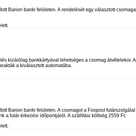
tott Barion banki felületen. A rendelését egy választott csomagau
lett.
és kizárólag bankkártyával lehetséges a csomag átvételekor. Az 
rakták a kiválasztott automatába.
sított Barion banki felületen. A csomagot a Foxpost futárszolgá
 a futár érkezési időpontjáról. A szállítási költség 2559 Ft.
lett.