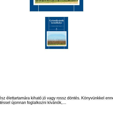
 élettartamára kiható jó vagy rossz döntés. Könyvünkkel enne
téssel újonnan foglalkozni kívánók,…