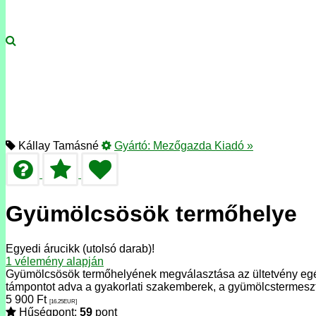
Kállay Tamásné
Gyártó:
Mezőgazda Kiadó
»
Gyümölcsösök termőhelye
Egyedi árucikk (utolsó darab)!
1
vélemény alapján
Gyümölcsösök termőhelyének megválasztása az ültetvény egész
támpontot adva a gyakorlati szakemberek, a gyümölcstermesz
5 900
Ft
[16.25
EUR
]
Hűségpont:
59
pont