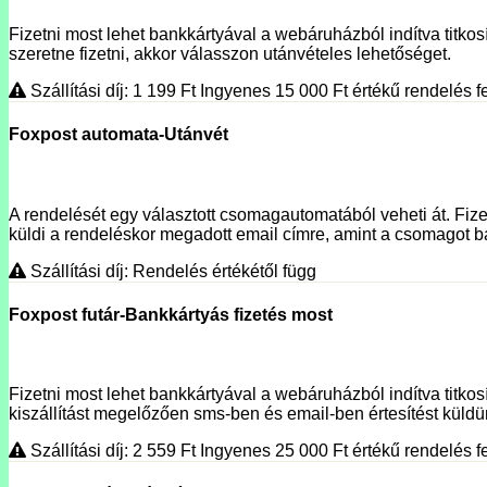
Fizetni most lehet bankkártyával a webáruházból indítva titkosí
szeretne fizetni, akkor válasszon utánvételes lehetőséget.
Szállítási díj: 1 199
Ft
Ingyenes 15 000
Ft
értékű rendelés fe
Foxpost automata-Utánvét
A rendelését egy választott csomagautomatából veheti át. Fizet
küldi a rendeléskor megadott email címre, amint a csomagot ba
Szállítási díj: Rendelés értékétől függ
Foxpost futár-Bankkártyás fizetés most
Fizetni most lehet bankkártyával a webáruházból indítva titko
kiszállítást megelőzően sms-ben és email-ben értesítést küldünk
Szállítási díj: 2 559
Ft
Ingyenes 25 000
Ft
értékű rendelés fe