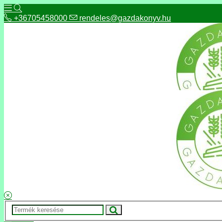
+36705458000
rendeles@gazdakonyv.hu
+36705458000
rendeles@gazdakonyv.hu
Hírek
ÁSZF
Fizetés és szállítás
Adatkezelés, adatvédelem
Kapcsolat