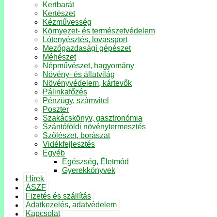
Kertbarát
Kertészet
Kézművesség
Környezet- és természetvédelem
Lótenyésztés, lovassport
Mezőgazdasági gépészet
Méhészet
Népművészet, hagyomány
Növény- és állatvilág
Növényvédelem, kártevők
Pálinkafőzés
Pénzügy, számvitel
Poszter
Szakácskönyv, gasztronómia
Szántóföldi növénytermesztés
Szőlészet, borászat
Vidékfejlesztés
Egyéb
Egészség, Életmód
Gyerekkönyvek
Hírek
ÁSZF
Fizetés és szállítás
Adatkezelés, adatvédelem
Kapcsolat