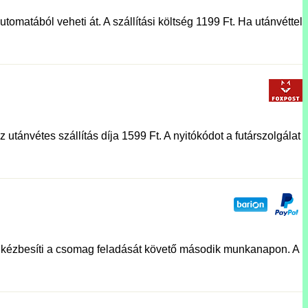
tomatából veheti át. A szállítási költség 1199 Ft. Ha utánvéttel
utánvétes szállítás díja 1599 Ft. A nyitókódot a futárszolgálat
lat kézbesíti a csomag feladását követő második munkanapon. A