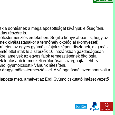
k a döntésnek a megalapozottságát kívánjuk elősegíteni,
dás részére is.
mölcstermesztés érdekében. Segít a könyv abban is, hogy az
ek kiválasztásakor a termőhely ökológiai (környezeti)
területen az egyes gyümölcsfajok szépen díszlenek, míg más
emlélettel írták le a szerzők 16, hazánkban gazdaságosan
rekre, amelyek az egyes fajok termesztésének ökológiai
k fontosabb természeti erőforrásait, az éghajlat, ehhez
ahol gyümölcsöst kívánunk létesíteni.
ak árugyümölcs-termesztéssel. A válogatásnál szempont volt a
 alapozta meg, amelyet az Érdi Gyümölcskutató Intézet vezető