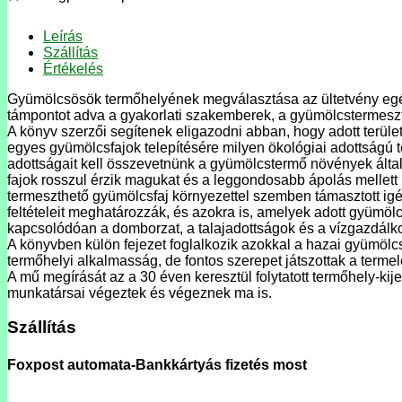
Leírás
Szállítás
Értékelés
Gyümölcsösök termőhelyének megválasztása az ültetvény egész
támpontot adva a gyakorlati szakemberek, a gyümölcstermeszté
A könyv szerzői segítenek eligazodni abban, hogy adott terül
egyes gyümölcsfajok telepítésére milyen ökológiai adottságú 
adottságait kell összevetnünk a gyümölcstermő növények által
fajok rosszul érzik magukat és a leggondosabb ápolás mellet
termeszthető gyümölcsfaj környezettel szemben támasztott igén
feltételeit meghatározzák, és azokra is, amelyek adott gyümölc
kapcsolódóan a domborzat, a talajadottságok és a vízgazdálkod
A könyvben külön fejezet foglalkozik azokkal a hazai gyümölc
termőhelyi alkalmasság, de fontos szerepet játszottak a termelés
A mű megírását az a 30 éven keresztül folytatott termőhely-ki
munkatársai végeztek és végeznek ma is.
Szállítás
Foxpost automata-Bankkártyás fizetés most