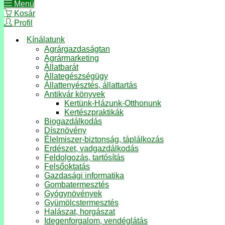
Menü
Kosár
Profil
Kínálatunk
Agrárgazdaságtan
Agrármarketing
Állatbarát
Állategészségügy
Állattenyésztés, állattartás
Antikvár könyvek
Kertünk-Házunk-Otthonunk
Kertészpraktikák
Biogazdálkodás
Dísznövény
Élelmiszer-biztonság, táplálkozás
Erdészet, vadgazdálkodás
Feldolgozás, tartósítás
Felsőoktatás
Gazdasági informatika
Gombatermesztés
Gyógynövények
Gyümölcstermesztés
Halászat, horgászat
Idegenforgalom, vendéglátás