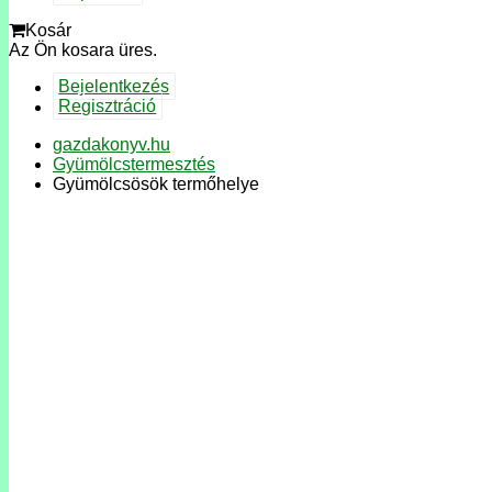
Kosár
Az Ön kosara üres.
Bejelentkezés
Regisztráció
gazdakonyv.hu
Gyümölcstermesztés
Gyümölcsösök termőhelye