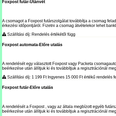
Foxpost futár-Utánvét
A csomagot a Foxpost futárszolgálat továbbítja a csomag fela
érkezési időpontjáról. Fizetni a csomag átvételekor lehet bank
Szállítási díj: Rendelés értékétől függ
Foxpost automata-Előre utalás
A rendelését egy választott Foxpost vagy Packeta csomagautoma
beérkezése után állítjuk ki és továbbítjuk a regisztrációnál megí
Szállítási díj: 1 199
Ft
Ingyenes 15 000
Ft
értékű rendelés fe
Foxpost futár-Előre utalás
A rendelését a Foxpost , vagy az általa megbízott egyéb futársz
beérkezése után állítjuk ki és továbbítjuk a regisztrációnál meg