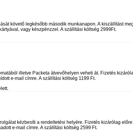
dását követő legkésőbb második munkanapon. A kiszállítást meg
kártyával, vagy készpénzzel. A szállítási költség 2999Ft.
tából illetve Packeta átvevőhelyen veheti át. Fizetés kizáróla
dott e-mail címre. A szállítási költség 1199 Ft.
lett.
olgálat kézbesíti a rendeltetési helyére. Fizetés kizárólag előr
adott e-mail címre. A szállítási költség 2599 Ft.