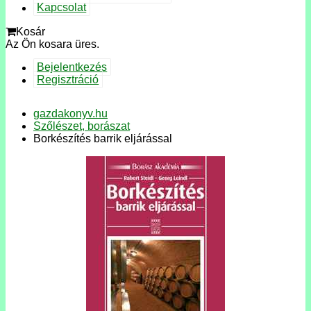
Kapcsolat
Kosár
Az Ön kosara üres.
Bejelentkezés
Regisztráció
gazdakonyv.hu
Szőlészet, borászat
Borkészítés barrik eljárással