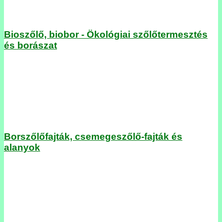
Bioszőlő, biobor - Ökológiai szőlőtermesztés
és borászat
Borszőlőfajták, csemegeszőlő-fajták és
alanyok