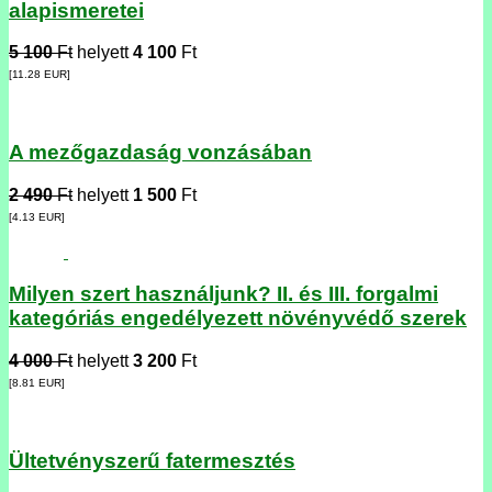
alapismeretei
5 100
Ft
helyett
4 100
Ft
[11.28
EUR
]
A mezőgazdaság vonzásában
2 490
Ft
helyett
1 500
Ft
[4.13
EUR
]
Milyen szert használjunk? II. és III. forgalmi
kategóriás engedélyezett növényvédő szerek
4 000
Ft
helyett
3 200
Ft
[8.81
EUR
]
Ültetvényszerű fatermesztés