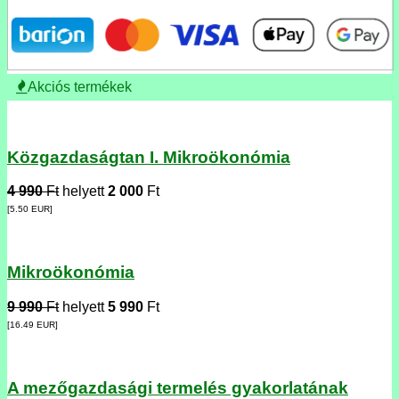
Akciós termékek
Közgazdaságtan I. Mikroökonómia
4 990
Ft
helyett
2 000
Ft
[5.50
EUR
]
Mikroökonómia
9 990
Ft
helyett
5 990
Ft
[16.49
EUR
]
A mezőgazdasági termelés gyakorlatának