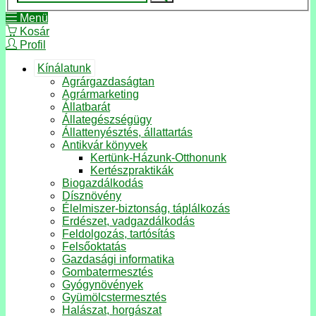
Menü
Kosár
Profil
Kínálatunk
Agrárgazdaságtan
Agrármarketing
Állatbarát
Állategészségügy
Állattenyésztés, állattartás
Antikvár könyvek
Kertünk-Házunk-Otthonunk
Kertészpraktikák
Biogazdálkodás
Dísznövény
Élelmiszer-biztonság, táplálkozás
Erdészet, vadgazdálkodás
Feldolgozás, tartósítás
Felsőoktatás
Gazdasági informatika
Gombatermesztés
Gyógynövények
Gyümölcstermesztés
Halászat, horgászat