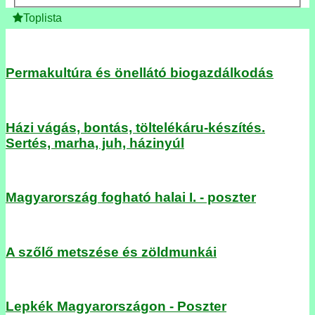
Toplista
Permakultúra és önellátó biogazdálkodás
Házi vágás, bontás, töltelékáru-készítés.
Sertés, marha, juh, házinyúl
Magyarország fogható halai I. - poszter
A szőlő metszése és zöldmunkái
Lepkék Magyarországon - Poszter