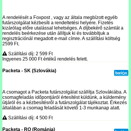
A rendelését a Foxpost , vagy az általa megbízott egyéb
futárszolgálat kézbesíti a rendeltetési helyére. Fizetés
kizárólag előre utalással lehetséges. A díjbekérő számlát a
rendelés beérkezése után állítjuk ki és továbbítjuk a
regisztrációnál megadott e-mail címre. A szállítási költség
2599 Ft.
Szállítási díj: 2 599
Ft
Ingyenes 25 000
Ft
értékű rendelés felett.
Packeta - SK (Szlovákia)
A csomagot a Packeta futárszolgálat szállítja Szlovákiába. A
csomagfeladás időpontjáról értesítést küldünk, a küldemény
útjáról és a kézbesítésről a futárszolgálat tájékoztat. Érkezés
általában a csomag feladását követő 1-3 munkanap alatt.
Szállítási díj: 4 500
Ft
Packeta - RO (Románia)