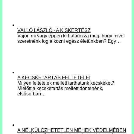
VALLÓ LÁSZLÓ - A KISKERTÉSZ
Vajon mi vagy éppen ki határozza meg, hogy mivel
szeretnénk foglalkozni egész életünkben? Egy…
A KECSKETARTÁS FELTÉTELEI
Milyen feltételek mellett tarthatunk kecskéket?
Mielőtt a kecsketartás mellett döntenénk,
elsősorban…
A NÉLKÜLÖZHETETLEN MÉHEK VÉDELMÉBEN