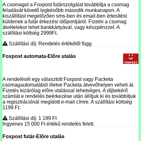
A csomagot a Foxpost futárszolgálat továbbítja a csomag
feladását követő legkésőbb második munkanapon. A
kiszállítást megelőzően sms-ben és email-ben értesítést
küldenek a futár érkezési időpontjáról. Fizetni a csomag
átvételekor lehet bankkártyával, vagy készpénzzel. A
szállítási költség 2999Ft.
Szállítási díj: Rendelés értékétől függ
Foxpost automata-Előre utalás
A rendelését egy választott Foxpost vagy Packeta
csomagautomatából illetve Packeta átvevőhelyen veheti át.
Fizetés kizárólag előre utalással lehetséges. A díjbekérő
számlát e rendelés beérkezése után állítjuk ki és továbbítjuk
a regisztrációnál megídott e-mail címre. A szállítási költség
1199 Ft.
Szállítási díj: 1 199
Ft
Ingyenes 15 000
Ft
értékű rendelés felett.
Foxpost futár-Előre utalás