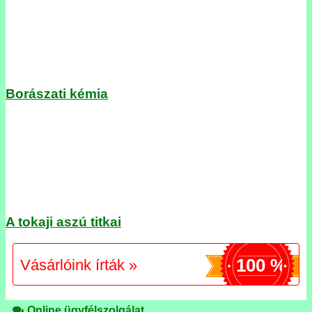
Borászati kémia
A tokaji aszú titkai
100 %
Vásárlóink írták »
Online ügyfélszolgálat