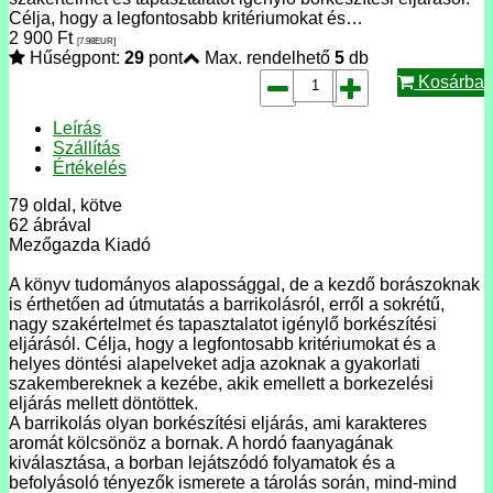
Célja, hogy a legfontosabb kritériumokat és…
2 900
Ft
[7.98
EUR
]
Hűségpont:
29
pont
Max. rendelhető
5
db
Kosárba
Leírás
Szállítás
Értékelés
79 oldal, kötve
62 ábrával
Mezőgazda Kiadó
A könyv tudományos alapossággal, de a kezdő borászoknak
is érthetően ad útmutatás a barrikolásról, erről a sokrétű,
nagy szakértelmet és tapasztalatot igénylő borkészítési
eljárásól. Célja, hogy a legfontosabb kritériumokat és a
helyes döntési alapelveket adja azoknak a gyakorlati
szakembereknek a kezébe, akik emellett a borkezelési
eljárás mellett döntöttek.
A barrikolás olyan borkészítési eljárás, ami karakteres
aromát kölcsönöz a bornak. A hordó faanyagának
kiválasztása, a borban lejátszódó folyamatok és a
befolyásoló tényezők ismerete a tárolás során, mind-mind