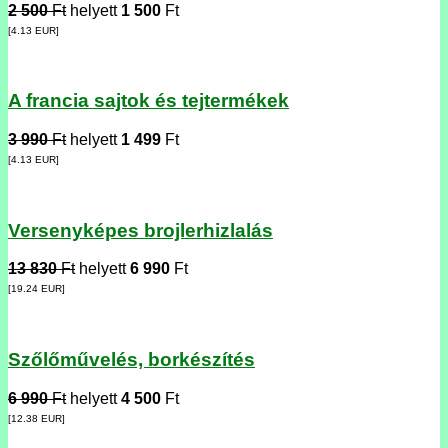
2 500
Ft
helyett
1 500
Ft
[4.13
EUR
]
A francia sajtok és tejtermékek
3 990
Ft
helyett
1 499
Ft
[4.13
EUR
]
Versenyképes brojlerhizlalás
13 830
Ft
helyett
6 990
Ft
[19.24
EUR
]
Szőlőművelés, borkészítés
6 990
Ft
helyett
4 500
Ft
[12.38
EUR
]