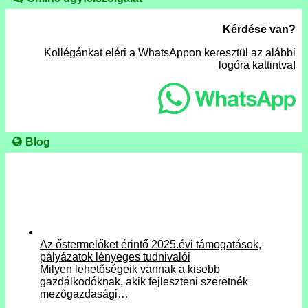
Kérdése van?
Kollégánkat eléri a WhatsAppon keresztül az alábbi
logóra kattintva!
Blog
Az őstermelőket érintő 2025.évi támogatások,
pályázatok lényeges tudnivalói
Milyen lehetőségeik vannak a kisebb
gazdálkodóknak, akik fejleszteni szeretnék
mezőgazdasági…