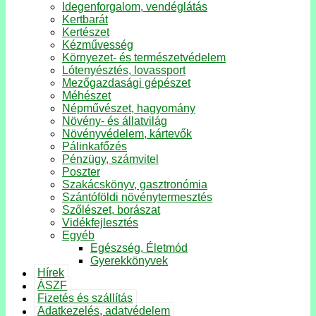
Idegenforgalom, vendéglátás
Kertbarát
Kertészet
Kézművesség
Környezet- és természetvédelem
Lótenyésztés, lovassport
Mezőgazdasági gépészet
Méhészet
Népművészet, hagyomány
Növény- és állatvilág
Növényvédelem, kártevők
Pálinkafőzés
Pénzügy, számvitel
Poszter
Szakácskönyv, gasztronómia
Szántóföldi növénytermesztés
Szőlészet, borászat
Vidékfejlesztés
Egyéb
Egészség, Életmód
Gyerekkönyvek
Hírek
ÁSZF
Fizetés és szállítás
Adatkezelés, adatvédelem