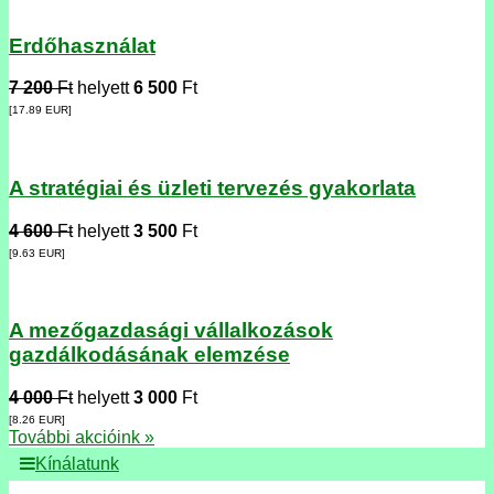
Erdőhasználat
7 200
Ft
helyett
6 500
Ft
[17.89
EUR
]
A stratégiai és üzleti tervezés gyakorlata
4 600
Ft
helyett
3 500
Ft
[9.63
EUR
]
A mezőgazdasági vállalkozások
gazdálkodásának elemzése
4 000
Ft
helyett
3 000
Ft
[8.26
EUR
]
További akcióink »
Kínálatunk