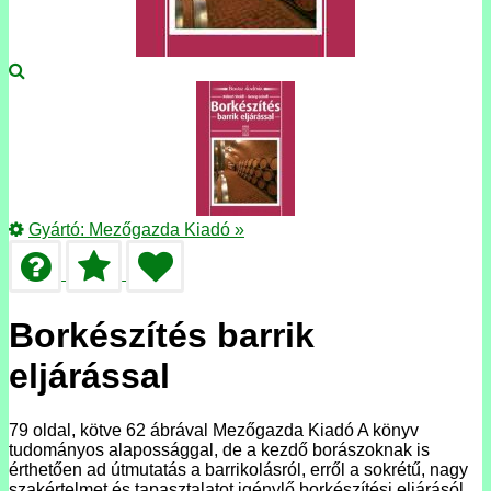
Gyártó:
Mezőgazda Kiadó
»
Borkészítés barrik
eljárással
79 oldal, kötve 62 ábrával Mezőgazda Kiadó A könyv
tudományos alapossággal, de a kezdő borászoknak is
érthetően ad útmutatás a barrikolásról, erről a sokrétű, nagy
szakértelmet és tapasztalatot igénylő borkészítési eljárásól.