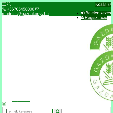
Kosár
+36705458000
Bejelentkezés
rendeles@gazdakonyv.hu
Regisztráció
+36705458000
rendeles@gazdakonyv.hu
Hírek
ÁSZF
Fizetés és szállítás
Adatkezelés, adatvédelem
Kapcsolat