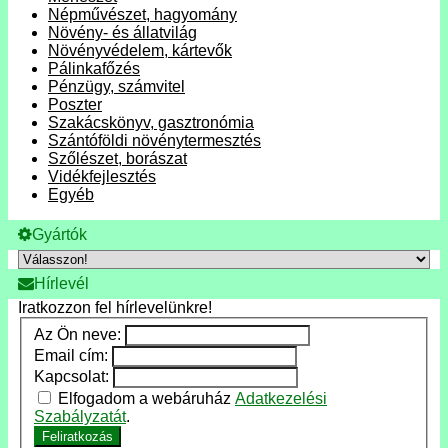
Népművészet, hagyomány
Növény- és állatvilág
Növényvédelem, kártevők
Pálinkafőzés
Pénzügy, számvitel
Poszter
Szakácskönyv, gasztronómia
Szántóföldi növénytermesztés
Szőlészet, borászat
Vidékfejlesztés
Egyéb
Gyártók
Hírlevél
Iratkozzon fel hírlevelünkre!
Az Ön neve:
Email cím:
Kapcsolat:
Elfogadom a webáruház
Adatkezelési
Szabályzatát
.
Feliratkozás