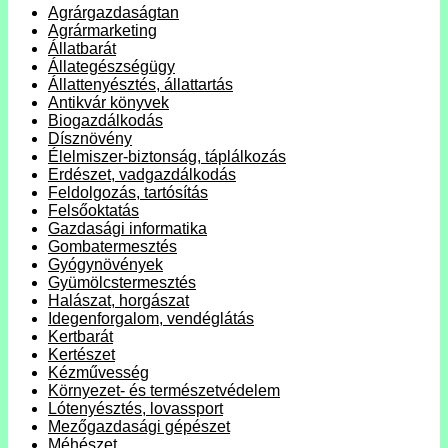
Agrárgazdaságtan
Agrármarketing
Állatbarát
Állategészségügy
Állattenyésztés, állattartás
Antikvár könyvek
Biogazdálkodás
Dísznövény
Élelmiszer-biztonság, táplálkozás
Erdészet, vadgazdálkodás
Feldolgozás, tartósítás
Felsőoktatás
Gazdasági informatika
Gombatermesztés
Gyógynövények
Gyümölcstermesztés
Halászat, horgászat
Idegenforgalom, vendéglátás
Kertbarát
Kertészet
Kézművesség
Környezet- és természetvédelem
Lótenyésztés, lovassport
Mezőgazdasági gépészet
Méhészet