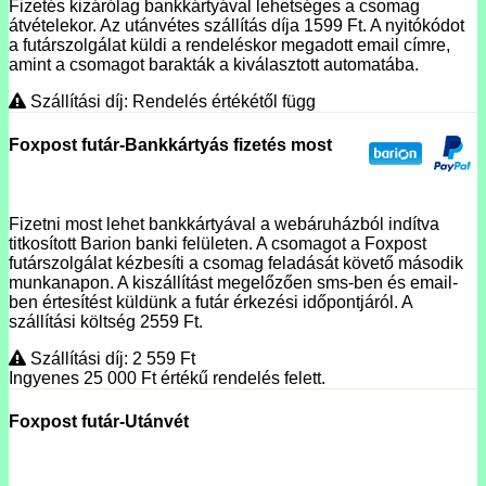
Fizetés kizárólag bankkártyával lehetséges a csomag
átvételekor. Az utánvétes szállítás díja 1599 Ft. A nyitókódot
a futárszolgálat küldi a rendeléskor megadott email címre,
amint a csomagot barakták a kiválasztott automatába.
Szállítási díj: Rendelés értékétől függ
Foxpost futár-Bankkártyás fizetés most
Fizetni most lehet bankkártyával a webáruházból indítva
titkosított Barion banki felületen. A csomagot a Foxpost
futárszolgálat kézbesíti a csomag feladását követő második
munkanapon. A kiszállítást megelőzően sms-ben és email-
ben értesítést küldünk a futár érkezési időpontjáról. A
szállítási költség 2559 Ft.
Szállítási díj: 2 559
Ft
Ingyenes 25 000
Ft
értékű rendelés felett.
Foxpost futár-Utánvét