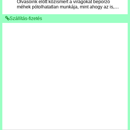
Olvasóink előtt közismert a virágokat beporzó
méhek pótolhatatlan munkája, mint ahogy az is,…
Szállítás-fizetés