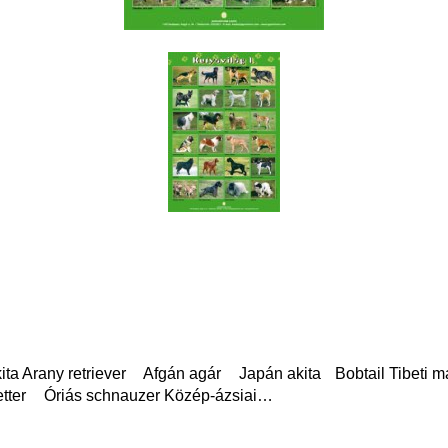
 Arany retriever Afgán agár Japán akita Bobtail Tibeti m
etter Óriás schnauzer Közép-ázsiai…