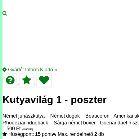
Gyártó:
Inform Kiadó
»
Kutyavilág 1 - poszter
Német juhászkutya Német dogok Beauceron Amerikai akita
Rhodeziai ridgeback Sárga német boxer Goenandael Ír sz
1 500
Ft
[4.09
EUR
]
Hűségpont:
15
pont
Max. rendelhető
2
db