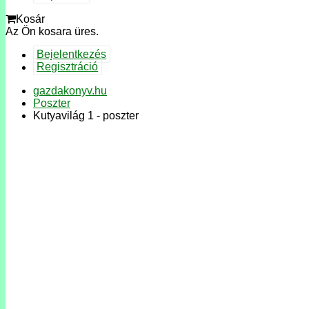
Kosár
Az Ön kosara üres.
Bejelentkezés
Regisztráció
gazdakonyv.hu
Poszter
Kutyavilág 1 - poszter