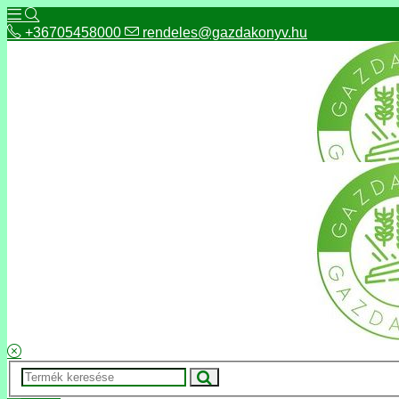
+36705458000
rendeles@gazdakonyv.hu
+36705458000
rendeles@gazdakonyv.hu
Hírek
ÁSZF
Fizetés és szállítás
Adatkezelés, adatvédelem
Kapcsolat