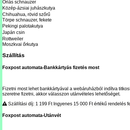
Óriás schnauzer
Közép-ázsiai juhászkutya
Chihuahua, rövid szőrű
Törpe schnauzer, fekete
Pekingi palotakutya
Japán csin
Rottweiler
Moszkvai őrkutya
Szállítás
Foxpost automata-Bankkártyás fizetés most
Fizetni most lehet bankkártyával a webáruházból indítva titkosí
szeretne fizetni, akkor válasszon utánvételes lehetőséget.
Szállítási díj: 1 199
Ft
Ingyenes 15 000
Ft
értékű rendelés fe
Foxpost automata-Utánvét