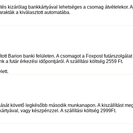
és kizárólag bankkártyával lehetséges a csomag átvételekor. Az 
rakták a kiválasztott automatába.
sított Barion banki felületen. A csomagot a Foxpost futárszolgá
 a futár érkezési időpontjáról. A szállítási költség 2559 Ft.
lett.
dását követő legkésőbb második munkanapon. A kiszállítást meg
kártyával, vagy készpénzzel. A szállítási költség 2999Ft.