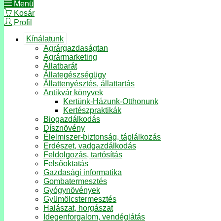
Menü
Kosár
Profil
Kínálatunk
Agrárgazdaságtan
Agrármarketing
Állatbarát
Állategészségügy
Állattenyésztés, állattartás
Antikvár könyvek
Kertünk-Házunk-Otthonunk
Kertészpraktikák
Biogazdálkodás
Dísznövény
Élelmiszer-biztonság, táplálkozás
Erdészet, vadgazdálkodás
Feldolgozás, tartósítás
Felsőoktatás
Gazdasági informatika
Gombatermesztés
Gyógynövények
Gyümölcstermesztés
Halászat, horgászat
Idegenforgalom, vendéglátás