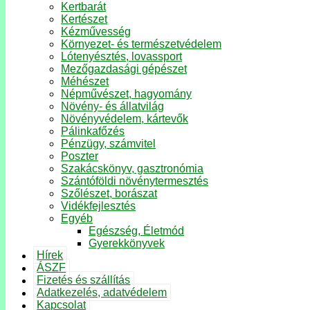
Kertbarát
Kertészet
Kézművesség
Környezet- és természetvédelem
Lótenyésztés, lovassport
Mezőgazdasági gépészet
Méhészet
Népművészet, hagyomány
Növény- és állatvilág
Növényvédelem, kártevők
Pálinkafőzés
Pénzügy, számvitel
Poszter
Szakácskönyv, gasztronómia
Szántóföldi növénytermesztés
Szőlészet, borászat
Vidékfejlesztés
Egyéb
Egészség, Életmód
Gyerekkönyvek
Hírek
ÁSZF
Fizetés és szállítás
Adatkezelés, adatvédelem
Kapcsolat