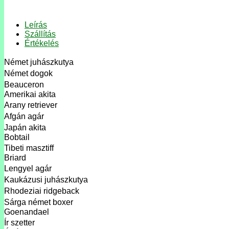
Leírás
Szállítás
Értékelés
Német juhászkutya
Német dogok
Beauceron
Amerikai akita
Arany retriever
Afgán agár
Japán akita
Bobtail
Tibeti masztiff
Briard
Lengyel agár
Kaukázusi juhászkutya
Rhodeziai ridgeback
Sárga német boxer
Goenandael
Ír szetter