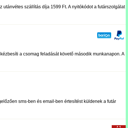
utánvétes szállítás díja 1599 Ft. A nyitókódot a futárszolgálat
lat kézbesíti a csomag feladását követő második munkanapon. A
előzően sms-ben és email-ben értesítést küldenek a futár