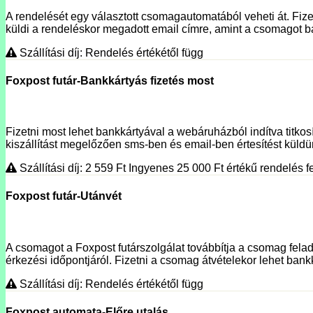
A rendelését egy választott csomagautomatából veheti át. Fizet
küldi a rendeléskor megadott email címre, amint a csomagot ba
Szállítási díj: Rendelés értékétől függ
Foxpost futár-Bankkártyás fizetés most
Fizetni most lehet bankkártyával a webáruházból indítva titko
kiszállítást megelőzően sms-ben és email-ben értesítést küldünk
Szállítási díj: 2 559
Ft
Ingyenes 25 000
Ft
értékű rendelés fe
Foxpost futár-Utánvét
A csomagot a Foxpost futárszolgálat továbbítja a csomag fela
érkezési időpontjáról. Fizetni a csomag átvételekor lehet bank
Szállítási díj: Rendelés értékétől függ
Foxpost automata-Előre utalás