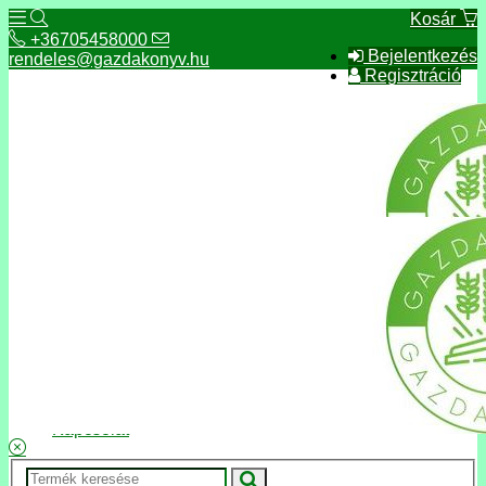
Kosár
+36705458000
Bejelentkezés
rendeles@gazdakonyv.hu
Regisztráció
+36705458000
rendeles@gazdakonyv.hu
Hírek
ÁSZF
Fizetés és szállítás
Adatkezelés, adatvédelem
Kapcsolat