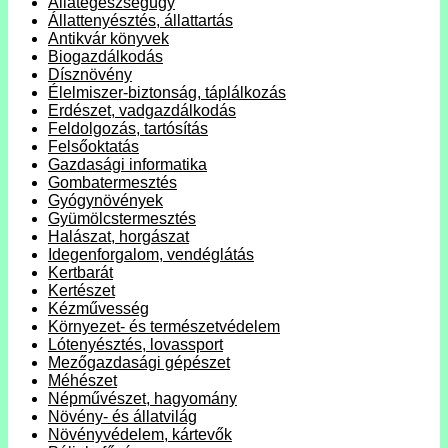
Állategészségügy
Állattenyésztés, állattartás
Antikvár könyvek
Biogazdálkodás
Dísznövény
Élelmiszer-biztonság, táplálkozás
Erdészet, vadgazdálkodás
Feldolgozás, tartósítás
Felsőoktatás
Gazdasági informatika
Gombatermesztés
Gyógynövények
Gyümölcstermesztés
Halászat, horgászat
Idegenforgalom, vendéglátás
Kertbarát
Kertészet
Kézművesség
Környezet- és természetvédelem
Lótenyésztés, lovassport
Mezőgazdasági gépészet
Méhészet
Népművészet, hagyomány
Növény- és állatvilág
Növényvédelem, kártevők