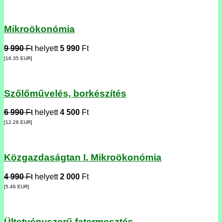
Mikroökonómia
9 990
Ft
helyett
5 990
Ft
[16.35
EUR
]
Szőlőművelés, borkészítés
6 990
Ft
helyett
4 500
Ft
[12.28
EUR
]
Közgazdaságtan I. Mikroökonómia
4 990
Ft
helyett
2 000
Ft
[5.46
EUR
]
Ültetvényszerű fatermesztés