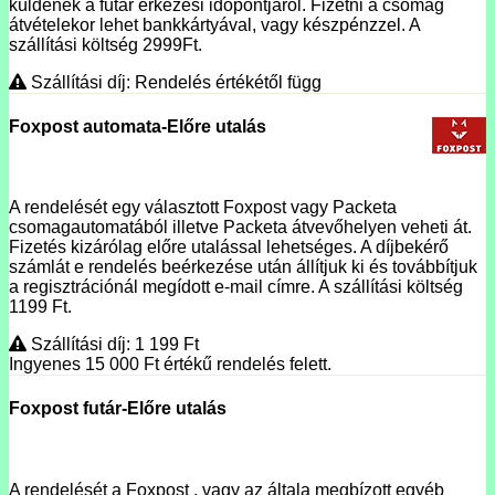
küldenek a futár érkezési időpontjáról. Fizetni a csomag
átvételekor lehet bankkártyával, vagy készpénzzel. A
szállítási költség 2999Ft.
Szállítási díj: Rendelés értékétől függ
Foxpost automata-Előre utalás
A rendelését egy választott Foxpost vagy Packeta
csomagautomatából illetve Packeta átvevőhelyen veheti át.
Fizetés kizárólag előre utalással lehetséges. A díjbekérő
számlát e rendelés beérkezése után állítjuk ki és továbbítjuk
a regisztrációnál megídott e-mail címre. A szállítási költség
1199 Ft.
Szállítási díj: 1 199
Ft
Ingyenes 15 000
Ft
értékű rendelés felett.
Foxpost futár-Előre utalás
A rendelését a Foxpost , vagy az általa megbízott egyéb