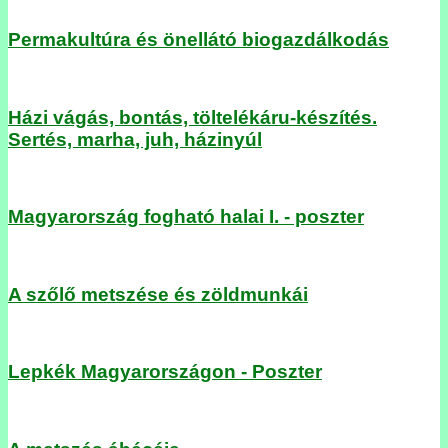
Permakultúra és önellátó biogazdálkodás
Házi vágás, bontás, töltelékáru-készítés.
Sertés, marha, juh, házinyúl
Magyarország fogható halai I. - poszter
A szőlő metszése és zöldmunkái
Lepkék Magyarországon - Poszter