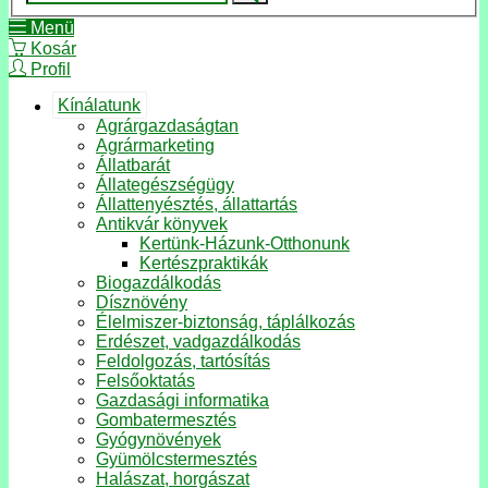
Menü
Kosár
Profil
Kínálatunk
Agrárgazdaságtan
Agrármarketing
Állatbarát
Állategészségügy
Állattenyésztés, állattartás
Antikvár könyvek
Kertünk-Házunk-Otthonunk
Kertészpraktikák
Biogazdálkodás
Dísznövény
Élelmiszer-biztonság, táplálkozás
Erdészet, vadgazdálkodás
Feldolgozás, tartósítás
Felsőoktatás
Gazdasági informatika
Gombatermesztés
Gyógynövények
Gyümölcstermesztés
Halászat, horgászat