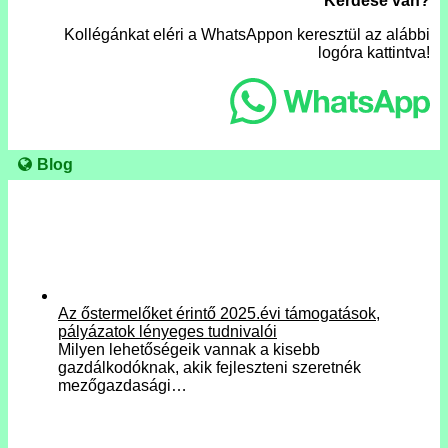
Kérdése van?
Kollégánkat eléri a WhatsAppon keresztül az alábbi
logóra kattintva!
Blog
Az őstermelőket érintő 2025.évi támogatások,
pályázatok lényeges tudnivalói
Milyen lehetőségeik vannak a kisebb
gazdálkodóknak, akik fejleszteni szeretnék
mezőgazdasági…