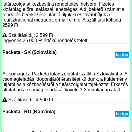
futárszolgálat kézbesíti a rendeltetési helyére. Fizetés
kizárólag előre utalással lehetséges. A díjbekérő számlát a
rendelés beérkezése után állítjuk ki és továbbítjuk a
regisztrációnál megadott e-mail címre. A szállítási költség
2599 Ft.
Szállítási díj: 2 599
Ft
Ingyenes 25 000
Ft
értékű rendelés felett.
Packeta - SK (Szlovákia)
A csomagot a Packeta futárszolgálat szállítja Szlovákiába. A
csomagfeladás időpontjáról értesítést küldünk, a küldemény
útjáról és a kézbesítésről a futárszolgálat tájékoztat. Érkezés
általában a csomag feladását követő 1-3 munkanap alatt.
Szállítási díj: 4 500
Ft
Packeta - RO (Románia)