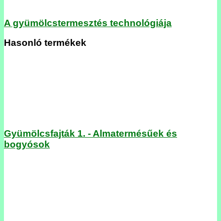
A gyümölcstermesztés technológiája
Hasonló termékek
Gyümölcsfajták 1. - Almatermésűek és
bogyósok