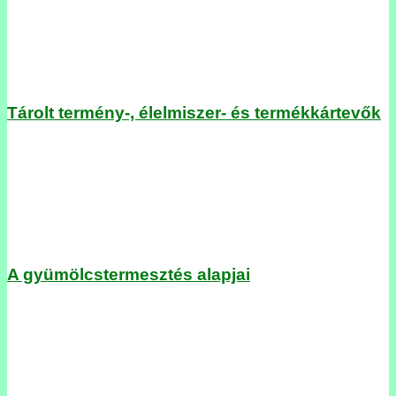
Tárolt termény-, élelmiszer- és termékkártevők
A gyümölcstermesztés alapjai