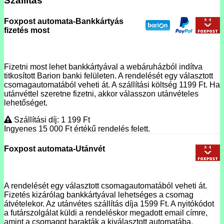
Szállítás
Foxpost automata-Bankkártyás
fizetés most
Fizetni most lehet bankkártyával a webáruházból indítva
titkosított Barion banki felületen. A rendelését egy választott
csomagautomatából veheti át. A szállítási költség 1199 Ft. Ha
utánvéttel szeretne fizetni, akkor válasszon utánvételes
lehetőséget.
Szállítási díj: 1 199
Ft
Ingyenes 15 000
Ft
értékű rendelés felett.
Foxpost automata-Utánvét
A rendelését egy választott csomagautomatából veheti át.
Fizetés kizárólag bankkártyával lehetséges a csomag
átvételekor. Az utánvétes szállítás díja 1599 Ft. A nyitókódot
a futárszolgálat küldi a rendeléskor megadott email címre,
amint a csomagot barakták a kiválasztott automatába.