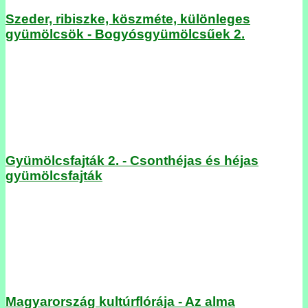
Szeder, ribiszke, köszméte, különleges
gyümölcsök - Bogyósgyümölcsűek 2.
Gyümölcsfajták 2. - Csonthéjas és héjas
gyümölcsfajták
Magyarország kultúrflórája - Az alma