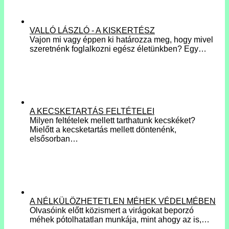
VALLÓ LÁSZLÓ - A KISKERTÉSZ
Vajon mi vagy éppen ki határozza meg, hogy mivel
szeretnénk foglalkozni egész életünkben? Egy…
A KECSKETARTÁS FELTÉTELEI
Milyen feltételek mellett tarthatunk kecskéket?
Mielőtt a kecsketartás mellett döntenénk,
elsősorban…
A NÉLKÜLÖZHETETLEN MÉHEK VÉDELMÉBEN
Olvasóink előtt közismert a virágokat beporzó
méhek pótolhatatlan munkája, mint ahogy az is,…