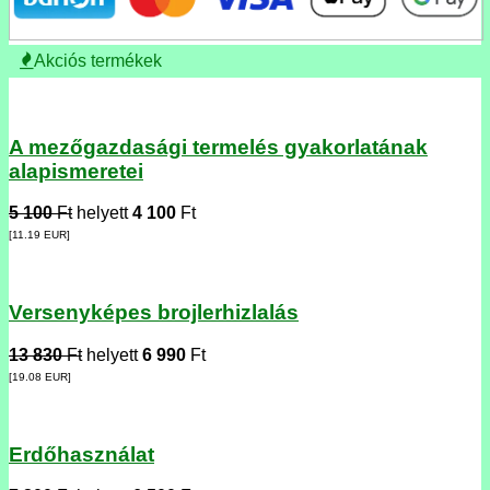
Akciós termékek
A mezőgazdasági termelés gyakorlatának
alapismeretei
5 100
Ft
helyett
4 100
Ft
[11.19
EUR
]
Versenyképes brojlerhizlalás
13 830
Ft
helyett
6 990
Ft
[19.08
EUR
]
Erdőhasználat