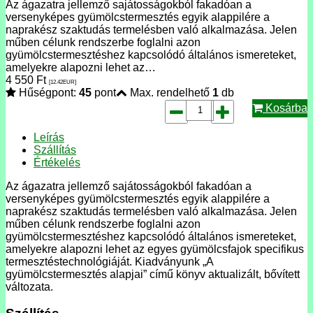
Az ágazatra jellemző sajátosságokból fakadóan a
versenyképes gyümölcstermesztés egyik alappilére a
naprakész szaktudás termelésben való alkalmazása. Jelen
műben célunk rendszerbe foglalni azon
gyümölcstermesztéshez kapcsolódó általános ismereteket,
amelyekre alapozni lehet az…
4 550
Ft
[12.42
EUR
]
Hűségpont:
45
pont
Max. rendelhető
1
db
Kosárba
Leírás
Szállítás
Értékelés
Az ágazatra jellemző sajátosságokból fakadóan a
versenyképes gyümölcstermesztés egyik alappilére a
naprakész szaktudás termelésben való alkalmazása. Jelen
műben célunk rendszerbe foglalni azon
gyümölcstermesztéshez kapcsolódó általános ismereteket,
amelyekre alapozni lehet az egyes gyümölcsfajok specifikus
termesztéstechnológiáját. Kiadványunk „A
gyümölcstermesztés alapjai” című könyv aktualizált, bővített
változata.