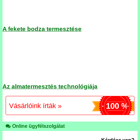
A fekete bodza termesztése
Az almatermesztés technológiája
100 %
Vásárlóink írták »
Online ügyfélszolgálat