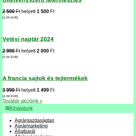
2 500
Ft
helyett
1 500
Ft
[4.09
EUR
]
Vetési naptár 2024
2 990
Ft
helyett
2 000
Ft
[5.46
EUR
]
A francia sajtok és tejtermékek
3 990
Ft
helyett
1 499
Ft
[4.09
EUR
]
További akcióink »
Kínálatunk
Agrárgazdaságtan
Agrármarketing
Állatbarát