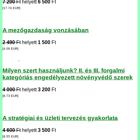
7 200
Ft
helyett
6 500
Ft
[17.74
EUR
]
A mezőgazdaság vonzásában
2 490
Ft
helyett
1 500
Ft
[4.09
EUR
]
Milyen szert használjunk? II. és III. forgalmi
kategóriás engedélyezett növényvédő szerek
4 000
Ft
helyett
3 200
Ft
[8.73
EUR
]
A stratégiai és üzleti tervezés gyakorlata
4 600
Ft
helyett
3 500
Ft
[9.55
EUR
]