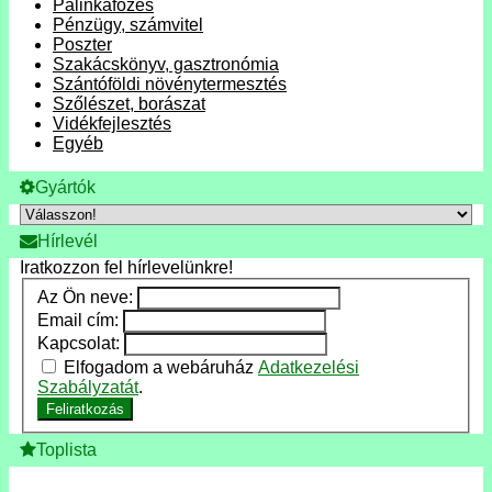
Pálinkafőzés
Pénzügy, számvitel
Poszter
Szakácskönyv, gasztronómia
Szántóföldi növénytermesztés
Szőlészet, borászat
Vidékfejlesztés
Egyéb
Gyártók
Hírlevél
Iratkozzon fel hírlevelünkre!
Az Ön neve:
Email cím:
Kapcsolat:
Elfogadom a webáruház
Adatkezelési
Szabályzatát
.
Feliratkozás
Toplista