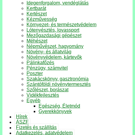
Idegenforgalom, vendéglátás
Kertbarát
Kertészet
Kézművesség
Környezet- és természetvédelem
Lótenyésztés, lovassport
Mezőgazdasági gépészet
Méhészet
Népművészet, hagyomány
Növény- és állatvilág
Növényvédelem, kártevők
Pálinkafőzés
Pénzügy, számvitel
Poszter
Szakácskönyv, gasztronómia
Szántóföldi növénytermesztés
Szőlészet, borászat
Vidékfejlesztés
Egyéb
Egészség, Életmód
Gyerekkönyvek
Hírek
ÁSZF
Fizetés és szállítás
Adatkezelés, adatvédelem