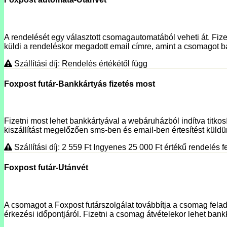
A rendelését egy választott csomagautomatából veheti át. Fizet
küldi a rendeléskor megadott email címre, amint a csomagot ba
Szállítási díj: Rendelés értékétől függ
Foxpost futár-Bankkártyás fizetés most
Fizetni most lehet bankkártyával a webáruházból indítva titko
kiszállítást megelőzően sms-ben és email-ben értesítést küldünk
Szállítási díj: 2 559
Ft
Ingyenes 25 000
Ft
értékű rendelés fe
Foxpost futár-Utánvét
A csomagot a Foxpost futárszolgálat továbbítja a csomag fela
érkezési időpontjáról. Fizetni a csomag átvételekor lehet bank