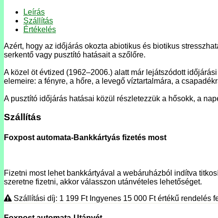
Leírás
Szállítás
Értékelés
Azért, hogy az időjárás okozta abiotikus és biotikus stresszha
serkentő vagy pusztító hatásait a szőlőre.
A közel öt évtized (1962–2006.) alatt már lejátszódott időjárá
elemeire: a fényre, a hőre, a levegő víztartalmára, a csapadé
A pusztító időjárás hatásai közül részletezzük a hősokk, a napé
Szállítás
Foxpost automata-Bankkártyás fizetés most
Fizetni most lehet bankkártyával a webáruházból indítva titkosí
szeretne fizetni, akkor válasszon utánvételes lehetőséget.
Szállítási díj: 1 199
Ft
Ingyenes 15 000
Ft
értékű rendelés fe
Foxpost automata-Utánvét