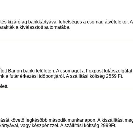
és kizárólag bankkártyával lehetséges a csomag átvételekor. Az 
rakták a kiválasztott automatába.
sított Barion banki felületen. A csomagot a Foxpost futárszolgá
 a futár érkezési időpontjáról. A szállítási költség 2559 Ft.
lett.
dását követő legkésőbb második munkanapon. A kiszállítást meg
kártyával, vagy készpénzzel. A szállítási költség 2999Ft.