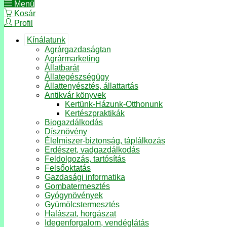
Menü
Kosár
Profil
Kínálatunk
Agrárgazdaságtan
Agrármarketing
Állatbarát
Állategészségügy
Állattenyésztés, állattartás
Antikvár könyvek
Kertünk-Házunk-Otthonunk
Kertészpraktikák
Biogazdálkodás
Dísznövény
Élelmiszer-biztonság, táplálkozás
Erdészet, vadgazdálkodás
Feldolgozás, tartósítás
Felsőoktatás
Gazdasági informatika
Gombatermesztés
Gyógynövények
Gyümölcstermesztés
Halászat, horgászat
Idegenforgalom, vendéglátás