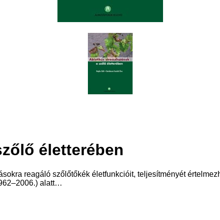
szőlő életterében
tásokra reagáló szőlőtőkék életfunkcióit, teljesítményét értelm
(1962–2006.) alatt…