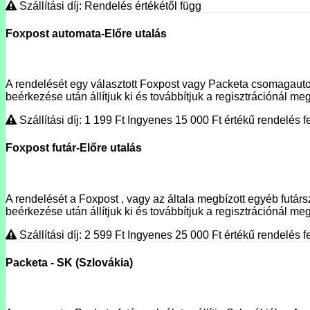
Szállítási díj: Rendelés értékétől függ
Foxpost automata-Előre utalás
A rendelését egy választott Foxpost vagy Packeta csomagautoma
beérkezése után állítjuk ki és továbbítjuk a regisztrációnál megí
Szállítási díj: 1 199
Ft
Ingyenes 15 000
Ft
értékű rendelés fe
Foxpost futár-Előre utalás
A rendelését a Foxpost , vagy az általa megbízott egyéb futársz
beérkezése után állítjuk ki és továbbítjuk a regisztrációnál meg
Szállítási díj: 2 599
Ft
Ingyenes 25 000
Ft
értékű rendelés fe
Packeta - SK (Szlovákia)