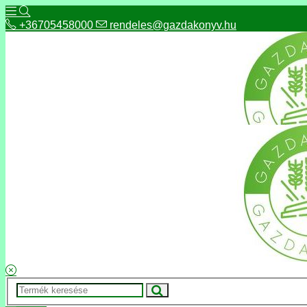
+36705458000
rendeles@gazdakonyv.hu
+36705458000
rendeles@gazdakonyv.hu
Hírek
ÁSZF
Fizetés és szállítás
Adatkezelés, adatvédelem
Kapcsolat