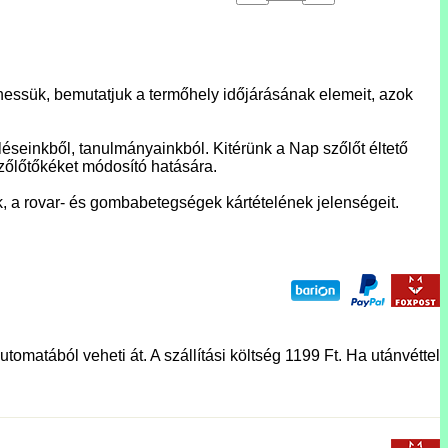
ezhessük, bemutatjuk a termőhely időjárásának elemeit, azok
eléseinkből, tanulmányainkból. Kitérünk a Nap szőlőt éltető
szőlőtőkéket módosító hatására.
tek, a rovar- és gombabetegségek kártételének jelenségeit.
tomatából veheti át. A szállítási költség 1199 Ft. Ha utánvéttel