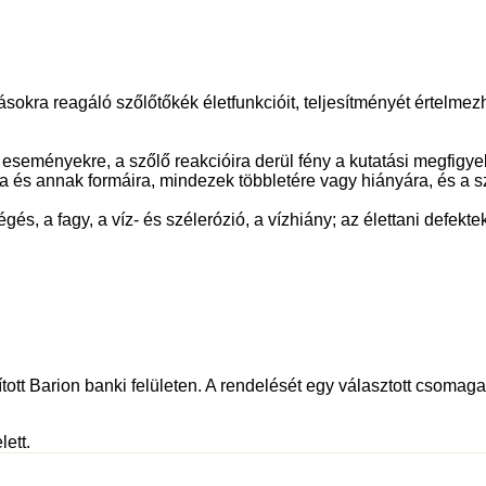
tásokra reagáló szőlőtőkék életfunkcióit, teljesítményét értelm
si eseményekre, a szőlő reakcióira derül fény a kutatási megfigy
kra és annak formáira, mindezek többletére vagy hiányára, és a 
gés, a fagy, a víz- és szélerózió, a vízhiány; az élettani defek
tott Barion banki felületen. A rendelését egy választott csomagau
lett.