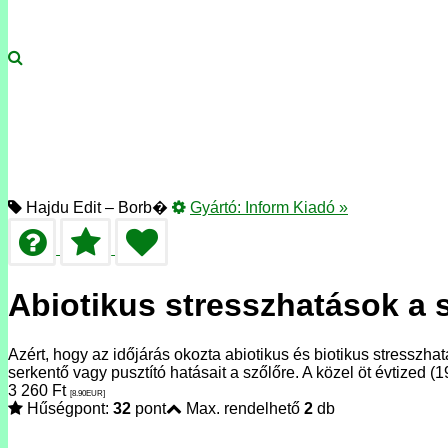
Hajdu Edit – Borb�
Gyártó:
Inform Kiadó
»
Abiotikus stresszhatások a 
Azért, hogy az időjárás okozta abiotikus és biotikus stresszha
serkentő vagy pusztító hatásait a szőlőre. A közel öt évtized 
3 260
Ft
[8.90
EUR
]
Hűségpont:
32
pont
Max. rendelhető
2
db