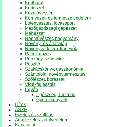
Kertbarát
Kertészet
Kézművesség
Környezet- és természetvédelem
Lótenyésztés, lovassport
Mezőgazdasági gépészet
Méhészet
Népművészet, hagyomány
Növény- és állatvilág
Növényvédelem, kártevők
Pálinkafőzés
Pénzügy, számvitel
Poszter
Szakácskönyv, gasztronómia
Szántóföldi növénytermesztés
Szőlészet, borászat
Vidékfejlesztés
Egyéb
Egészség, Életmód
Gyerekkönyvek
Hírek
ÁSZF
Fizetés és szállítás
Adatkezelés, adatvédelem
Kapcsolat