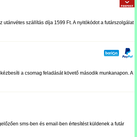
utánvétes szállítás díja 1599 Ft. A nyitókódot a futárszolgálat
lat kézbesíti a csomag feladását követő második munkanapon. A
előzően sms-ben és email-ben értesítést küldenek a futár