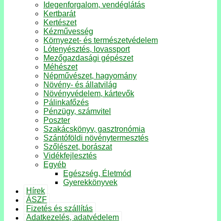
Idegenforgalom, vendéglátás
Kertbarát
Kertészet
Kézművesség
Környezet- és természetvédelem
Lótenyésztés, lovassport
Mezőgazdasági gépészet
Méhészet
Népművészet, hagyomány
Növény- és állatvilág
Növényvédelem, kártevők
Pálinkafőzés
Pénzügy, számvitel
Poszter
Szakácskönyv, gasztronómia
Szántóföldi növénytermesztés
Szőlészet, borászat
Vidékfejlesztés
Egyéb
Egészség, Életmód
Gyerekkönyvek
Hírek
ÁSZF
Fizetés és szállítás
Adatkezelés, adatvédelem