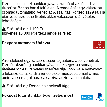
Fizetni most lehet bankkártyával a webáruházból indítva
titkosított Barion banki felületen. A rendelését egy választott
csomagautomatából veheti át. A szállítási költség 1199 Ft. Ha
utánvéttel szeretne fizetni, akkor válasszon utánvételes
lehetőséget.
Szállítási díj: 1 199
Ft
Ingyenes 15 000
Ft
értékű rendelés felett.
Foxpost automata-Utánvét
A rendelését egy választott csomagautomatából veheti át.
Fizetés kizárólag bankkártyával lehetséges a csomag
átvételekor. Az utánvétes szállítás díja 1599 Ft. A nyitókódot
a futárszolgálat küldi a rendeléskor megadott email címre,
amint a csomagot barakták a kiválasztott automatába.
Szállítási díj: Rendelés értékétől függ
Foxpost futár-Bankkártyás fizetés most