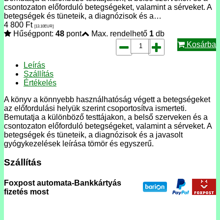
csontozaton előforduló betegségeket, valamint a sérveket. A
betegségek és tüneteik, a diagnózisok és a…
4 800
Ft
[13.10
EUR
]
Hűségpont:
48
pont
Max. rendelhető
1
db
Kosárba
Leírás
Szállítás
Értékelés
A könyv a könnyebb használhatóság végett a betegségeket
az előfordulási helyük szerint csoportosítva ismerteti.
Bemutatja a különböző testtájakon, a belső szerveken és a
csontozaton előforduló betegségeket, valamint a sérveket. A
betegségek és tüneteik, a diagnózisok és a javasolt
gyógykezelések leírása tömör és egyszerű.
Szállítás
Foxpost automata-Bankkártyás
fizetés most