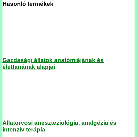
Hasonló termékek
Gazdasági állatok anatómiájának és
élettanának alapjai
Állatorvosi aneszteziológia, analgézia és
intenzív terápia