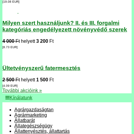
[19.08
EUR
]
Milyen szert használjunk? II. és III. forgalmi
kategóriás engedélyezett növényvédő szerek
4 000
Ft
helyett
3 200
Ft
[8.73
EUR
]
Ültetvényszerű fatermesztés
2 500
Ft
helyett
1 500
Ft
[4.09
EUR
]
További akcióink »
Kínálatunk
Agrárgazdaságtan
Agrármarketing
Állatbarát
Állategészségügy
Állattenyésztés, állattartás