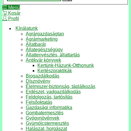
Menü
Kosár
Profil
Kínálatunk
Agrárgazdaságtan
Agrármarketing
Állatbarát
Állategészségügy
Állattenyésztés, állattartás
Antikvár könyvek
Kertünk-Házunk-Otthonunk
Kertészpraktikák
Biogazdálkodás
Dísznövény
Élelmiszer-biztonság, táplálkozás
Erdészet, vadgazdálkodás
Feldolgozás, tartósítás
Felsőoktatás
Gazdasági informatika
Gombatermesztés
Gyógynövények
Gyümölcstermesztés
Halászat, horgászat