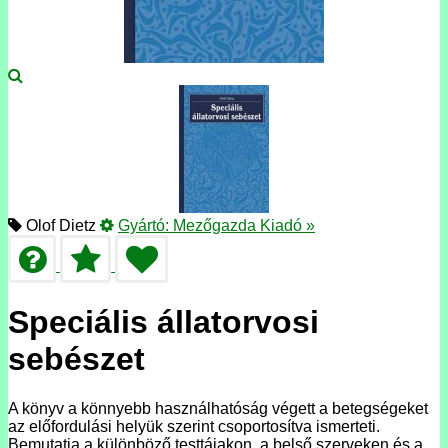
Olof Dietz
Gyártó:
Mezőgazda Kiadó
»
Speciális állatorvosi
sebészet
A könyv a könnyebb használhatóság végett a betegségeket
az előfordulási helyük szerint csoportosítva ismerteti.
Bemutatja a különböző testtájakon, a belső szerveken és a