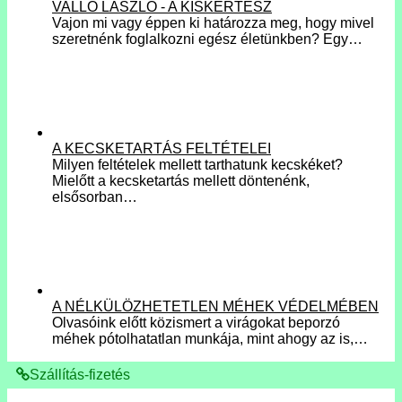
VALLÓ LÁSZLÓ - A KISKERTÉSZ
Vajon mi vagy éppen ki határozza meg, hogy mivel
szeretnénk foglalkozni egész életünkben? Egy…
A KECSKETARTÁS FELTÉTELEI
Milyen feltételek mellett tarthatunk kecskéket?
Mielőtt a kecsketartás mellett döntenénk,
elsősorban…
A NÉLKÜLÖZHETETLEN MÉHEK VÉDELMÉBEN
Olvasóink előtt közismert a virágokat beporzó
méhek pótolhatatlan munkája, mint ahogy az is,…
Szállítás-fizetés