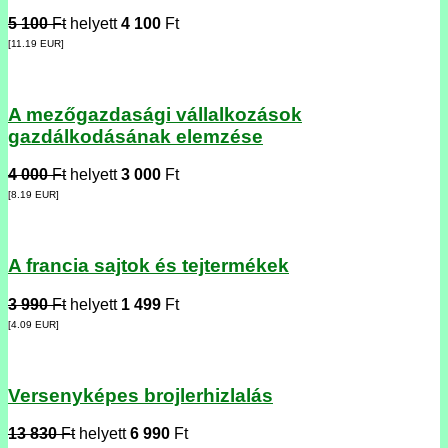
5 100
Ft
helyett
4 100
Ft
[11.19
EUR
]
A mezőgazdasági vállalkozások
gazdálkodásának elemzése
4 000
Ft
helyett
3 000
Ft
[8.19
EUR
]
A francia sajtok és tejtermékek
3 990
Ft
helyett
1 499
Ft
[4.09
EUR
]
Versenyképes brojlerhizlalás
13 830
Ft
helyett
6 990
Ft