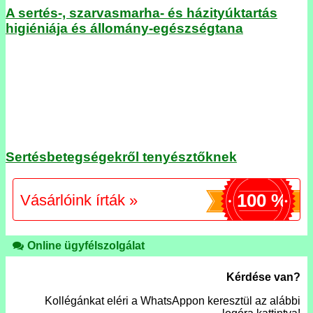
A sertés-, szarvasmarha- és házityúktartás
higiéniája és állomány-egészségtana
Sertésbetegségekről tenyésztőknek
100 %
Vásárlóink írták »
Online ügyfélszolgálat
Kérdése van?
Kollégánkat eléri a WhatsAppon keresztül az alábbi