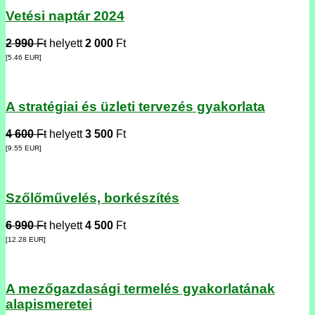
Vetési naptár 2024
2 990
Ft
helyett
2 000
Ft
[5.46
EUR
]
A stratégiai és üzleti tervezés gyakorlata
4 600
Ft
helyett
3 500
Ft
[9.55
EUR
]
Szőlőművelés, borkészítés
6 990
Ft
helyett
4 500
Ft
[12.28
EUR
]
A mezőgazdasági termelés gyakorlatának
alapismeretei