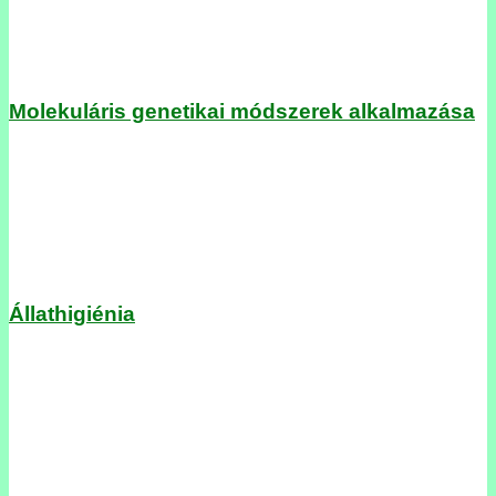
Molekuláris genetikai módszerek alkalmazása
Állathigiénia