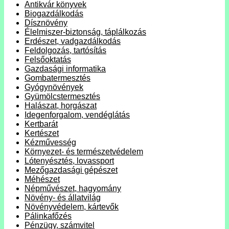
Antikvár könyvek
Biogazdálkodás
Dísznövény
Élelmiszer-biztonság, táplálkozás
Erdészet, vadgazdálkodás
Feldolgozás, tartósítás
Felsőoktatás
Gazdasági informatika
Gombatermesztés
Gyógynövények
Gyümölcstermesztés
Halászat, horgászat
Idegenforgalom, vendéglátás
Kertbarát
Kertészet
Kézművesség
Környezet- és természetvédelem
Lótenyésztés, lovassport
Mezőgazdasági gépészet
Méhészet
Népművészet, hagyomány
Növény- és állatvilág
Növényvédelem, kártevők
Pálinkafőzés
Pénzügy, számvitel