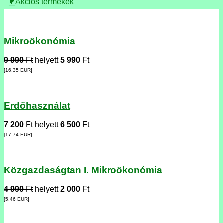
Akciós termékek
Mikroökonómia
9 990
Ft
helyett
5 990
Ft
[16.35
EUR
]
Erdőhasználat
7 200
Ft
helyett
6 500
Ft
[17.74
EUR
]
Közgazdaságtan I. Mikroökonómia
4 990
Ft
helyett
2 000
Ft
[5.46
EUR
]