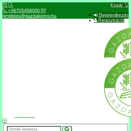
Kosár
+36705458000
Bejelentkezés
rendeles@gazdakonyv.hu
Regisztráció
+36705458000
rendeles@gazdakonyv.hu
Hírek
ÁSZF
Fizetés és szállítás
Adatkezelés, adatvédelem
Kapcsolat