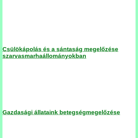
Csülökápolás és a sántaság megelőzése
szarvasmarhaállományokban
Gazdasági állataink betegségmegelőzése