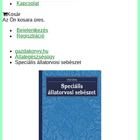
Kapcsolat
Kosár
Az Ön kosara üres.
Bejelentkezés
Regisztráció
gazdakonyv.hu
Állategészségügy
Speciális állatorvosi sebészet