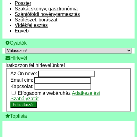
Poszter
Szakácskönyv, gasztronómia
Szántóföldi növénytermesztés
Szőlészet, borászat
Vidékfejlesztés
Egyéb
Gyártók
Hírlevél
Iratkozzon fel hírlevelünkre!
Az Ön neve:
Email cím:
Kapcsolat:
Elfogadom a webáruház
Adatkezelési
Szabályzatát
.
Feliratkozás
Toplista