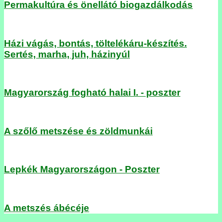
Permakultúra és önellátó biogazdálkodás
Házi vágás, bontás, töltelékáru-készítés.
Sertés, marha, juh, házinyúl
Magyarország fogható halai I. - poszter
A szőlő metszése és zöldmunkái
Lepkék Magyarországon - Poszter
A metszés ábécéje