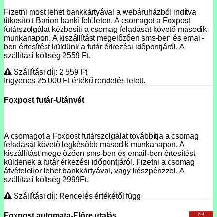
Fizetni most lehet bankkártyával a webáruházból indítva
titkosított Barion banki felületen. A csomagot a Foxpost
futárszolgálat kézbesíti a csomag feladását követő második
munkanapon. A kiszállítást megelőzően sms-ben és email-
ben értesítést küldünk a futár érkezési időpontjáról. A
szállítási költség 2559 Ft.
Szállítási díj: 2 559
Ft
Ingyenes 25 000
Ft
értékű rendelés felett.
Foxpost futár-Utánvét
A csomagot a Foxpost futárszolgálat továbbítja a csomag
feladását követő legkésőbb második munkanapon. A
kiszállítást megelőzően sms-ben és email-ben értesítést
küldenek a futár érkezési időpontjáról. Fizetni a csomag
átvételekor lehet bankkártyával, vagy készpénzzel. A
szállítási költség 2999Ft.
Szállítási díj: Rendelés értékétől függ
Foxpost automata-Előre utalás