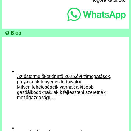
logóra kattintva!
Blog
Az őstermelőket érintő 2025.évi támogatások,
pályázatok lényeges tudnivalói
Milyen lehetőségeik vannak a kisebb
gazdálkodóknak, akik fejleszteni szeretnék
mezőgazdasági…